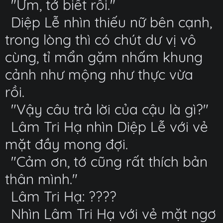
"Ừm, tớ biết rồi."
Diệp Lễ nhìn thiếu nữ bên cạnh,
trong lòng thì có chút dư vị vô
cùng, tỉ mẩn gặm nhấm khung
cảnh như mộng như thực vừa
rồi.
"Vậy câu trả lời của cậu là gì?"
Lâm Tri Hạ nhìn Diệp Lễ với vẻ
mặt đầy mong đợi.
"Cảm ơn, tớ cũng rất thích bản
thân mình."
Lâm Tri Hạ: ????
Nhìn Lâm Tri Hạ với vẻ mặt ngơ