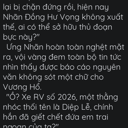
lại bị chặn đứng rồi, hiện nay
Nhãn Đồng Hư Vọng không xuất
thế, ai có thể sở hữu thủ đoạn
bực này?"
Ưng Nhãn hoàn toàn nghệt mặt
ra, vội vàng đem toàn bộ tin tức
nhìn thấy được báo cáo nguyên
văn không sót một chữ cho
Vương Hổ.
"Ồ? Xe RV số 2026, một thằng
nhóc thối tên là Diệp Lễ, chính
hắn đã giết chết đứa em trai
ngoan của ta?"