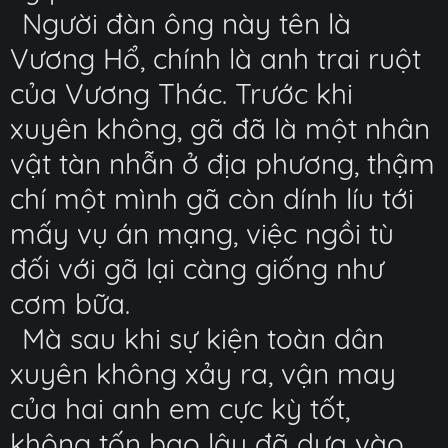
Người đàn ông này tên là
Vương Hổ, chính là anh trai ruột
của Vương Thác. Trước khi
xuyên không, gã đã là một nhân
vật tàn nhẫn ở địa phương, thậm
chí một mình gã còn dính líu tới
mấy vụ án mạng, việc ngồi tù
đối với gã lại càng giống như
cơm bữa.
Mà sau khi sự kiện toàn dân
xuyên không xảy ra, vận may
của hai anh em cực kỳ tốt,
không tốn bao lâu đã dựa vào