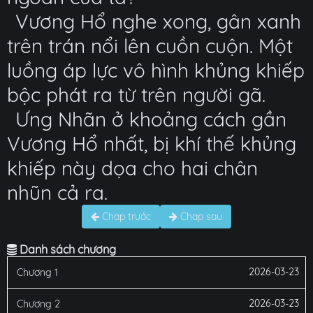
Vương Hổ nghe xong, gân xanh
trên trán nổi lên cuồn cuộn. Một
luồng áp lực vô hình khủng khiếp
bộc phát ra từ trên người gã.
Ưng Nhãn ở khoảng cách gần
Vương Hổ nhất, bị khí thế khủng
khiếp này dọa cho hai chân
nhũn cả ra.
Chap trước
Chap sau
Danh sách chương
2026-03-23
Chương 1
2026-03-23
Chương 2