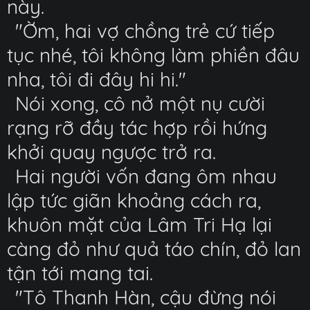
này.
"Ờm, hai vợ chồng trẻ cứ tiếp
tục nhé, tôi không làm phiền đâu
nha, tôi đi đây hi hi."
Nói xong, cô nở một nụ cười
rạng rỡ đầy tác hợp rồi hứng
khởi quay ngược trở ra.
Hai người vốn đang ôm nhau
lập tức giãn khoảng cách ra,
khuôn mặt của Lâm Tri Hạ lại
càng đỏ như quả táo chín, đỏ lan
tận tới mang tai.
"Tô Thanh Hàn, cậu đừng nói