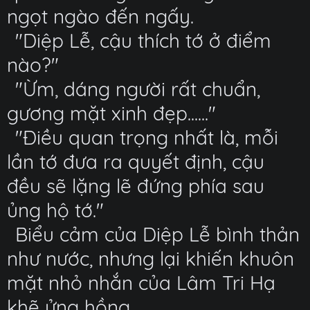
ngọt ngào đến ngấy.
"Diệp Lễ, cậu thích tớ ở điểm
nào?"
"Ừm, dáng người rất chuẩn,
gương mặt xinh đẹp......"
"Điều quan trọng nhất là, mỗi
lần tớ đưa ra quyết định, cậu
đều sẽ lặng lẽ đứng phía sau
ủng hộ tớ."
Biểu cảm của Diệp Lễ bình thản
như nước, nhưng lại khiến khuôn
mặt nhỏ nhắn của Lâm Tri Hạ
khẽ ửng hồng.