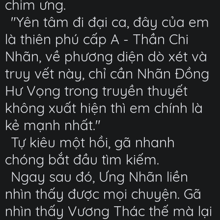
chim ưng.
"Yên tâm đi đại ca, đây của em
là thiên phú cấp A - Thần Chi
Nhãn, về phương diện dò xét và
truy vết này, chỉ cần Nhãn Đồng
Hư Vọng trong truyền thuyết
không xuất hiện thì em chính là
kẻ mạnh nhất."
Tự kiêu một hồi, gã nhanh
chóng bắt đầu tìm kiếm.
Ngay sau đó, Ưng Nhãn liền
nhìn thấy được mọi chuyện. Gã
nhìn thấy Vương Thác thế mà lại