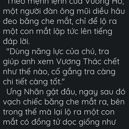
Theo mệnh lệnh của Vương Hổ,
một người đàn ông mũi diều hâu
đeo băng che mắt, chỉ để lộ ra
một con mắt lập tức lên tiếng
đáp lời.
"Dùng năng lực của chú, tra
giúp anh xem Vương Thác chết
như thế nào, cố gắng tra càng
chi tiết càng tốt."
Ưng Nhãn gật đầu, ngay sau đó
vạch chiếc băng che mắt ra, bên
trong thế mà lại lộ ra một con
mắt có đồng tử dọc giống như