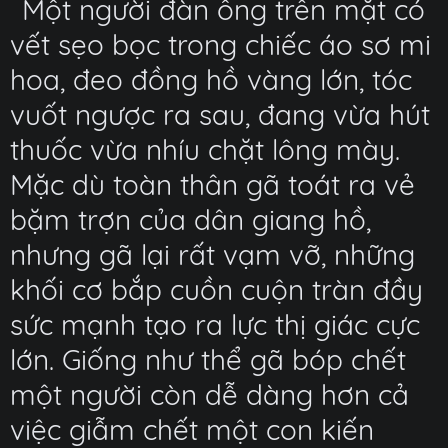
Một người đàn ông trên mặt có
vết sẹo bọc trong chiếc áo sơ mi
hoa, đeo đồng hồ vàng lớn, tóc
vuốt ngược ra sau, đang vừa hút
thuốc vừa nhíu chặt lông mày.
Mặc dù toàn thân gã toát ra vẻ
bặm trợn của dân giang hồ,
nhưng gã lại rất vạm vỡ, những
khối cơ bắp cuồn cuộn tràn đầy
sức mạnh tạo ra lực thị giác cực
lớn. Giống như thể gã bóp chết
một người còn dễ dàng hơn cả
việc giẫm chết một con kiến