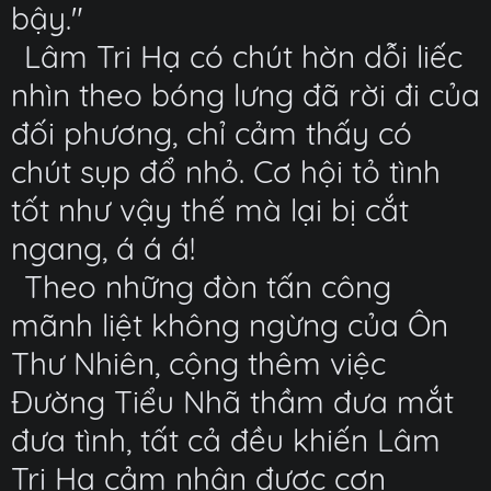
bậy."
Lâm Tri Hạ có chút hờn dỗi liếc
nhìn theo bóng lưng đã rời đi của
đối phương, chỉ cảm thấy có
chút sụp đổ nhỏ. Cơ hội tỏ tình
tốt như vậy thế mà lại bị cắt
ngang, á á á!
Theo những đòn tấn công
mãnh liệt không ngừng của Ôn
Thư Nhiên, cộng thêm việc
Đường Tiểu Nhã thầm đưa mắt
đưa tình, tất cả đều khiến Lâm
Tri Hạ cảm nhận được cơn