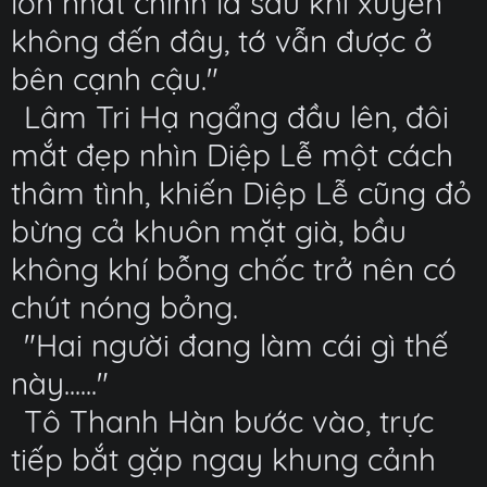
lớn nhất chính là sau khi xuyên
không đến đây, tớ vẫn được ở
bên cạnh cậu."
Lâm Tri Hạ ngẩng đầu lên, đôi
mắt đẹp nhìn Diệp Lễ một cách
thâm tình, khiến Diệp Lễ cũng đỏ
bừng cả khuôn mặt già, bầu
không khí bỗng chốc trở nên có
chút nóng bỏng.
"Hai người đang làm cái gì thế
này......"
Tô Thanh Hàn bước vào, trực
tiếp bắt gặp ngay khung cảnh