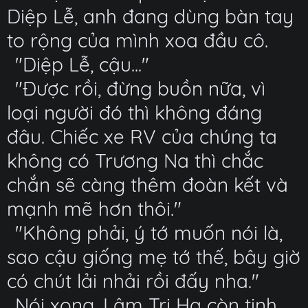
Diệp Lễ, anh đang dùng bàn tay
to rộng của mình xoa đầu cô.
"Diệp Lễ, cậu..."
"Được rồi, đừng buồn nữa, vì
loại người đó thì không đáng
đâu. Chiếc xe RV của chúng ta
không có Trương Na thì chắc
chắn sẽ càng thêm đoàn kết và
mạnh mẽ hơn thôi."
"Không phải, ý tớ muốn nói là,
sao cậu giống mẹ tớ thế, bây giờ
có chút lải nhải rồi đấy nha."
Nói xong, Lâm Tri Hạ còn tinh