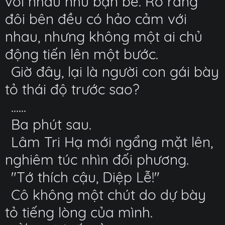
với nhau như bạn bè. Rõ ràng
đôi bên đều có hảo cảm với
nhau, nhưng không một ai chủ
động tiến lên một bước.
Giờ đây, lại là người con gái bày
tỏ thái độ trước sao?
......
Ba phút sau.
Lâm Tri Hạ mới ngẩng mặt lên,
nghiêm túc nhìn đối phương.
"Tớ thích cậu, Diệp Lễ!"
Cô không một chút do dự bày
tỏ tiếng lòng của mình.