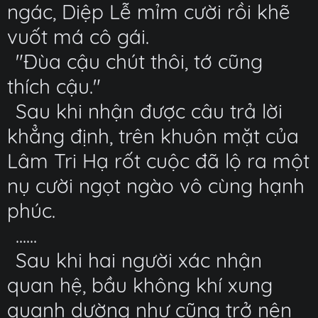
ngác, Diệp Lễ mỉm cười rồi khẽ
vuốt má cô gái.
"Đùa cậu chút thôi, tớ cũng
thích cậu."
Sau khi nhận được câu trả lời
khẳng định, trên khuôn mặt của
Lâm Tri Hạ rốt cuộc đã lộ ra một
nụ cười ngọt ngào vô cùng hạnh
phúc.
......
Sau khi hai người xác nhận
quan hệ, bầu không khí xung
quanh dường như cũng trở nên