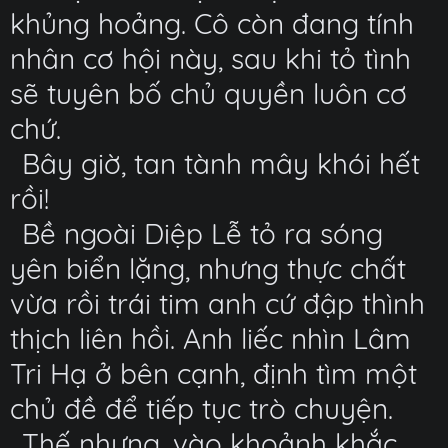
khủng hoảng. Cô còn đang tính
nhân cơ hội này, sau khi tỏ tình
sẽ tuyên bố chủ quyền luôn cơ
chứ.
Bây giờ, tan tành mây khói hết
rồi!
Bề ngoài Diệp Lễ tỏ ra sóng
yên biển lặng, nhưng thực chất
vừa rồi trái tim anh cứ đập thình
thịch liên hồi. Anh liếc nhìn Lâm
Tri Hạ ở bên cạnh, định tìm một
chủ đề để tiếp tục trò chuyện.
Thế nhưng, vào khoảnh khắc