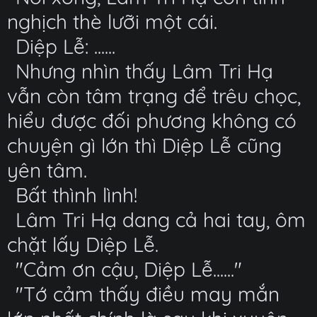
nghịch thè lưỡi một cái.
Diệp Lễ: ......
Nhưng nhìn thấy Lâm Tri Hạ
vẫn còn tâm trạng để trêu chọc,
hiểu được đối phương không có
chuyện gì lớn thì Diệp Lễ cũng
yên tâm.
Bất thình lình!
Lâm Tri Hạ dang cả hai tay, ôm
chặt lấy Diệp Lễ.
"Cảm ơn cậu, Diệp Lễ......"
"Tớ cảm thấy điều may mắn