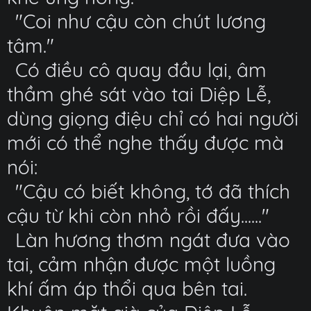
"Coi như cậu còn chút lương
tâm."
Có điều cô quay đầu lại, âm
thầm ghé sát vào tai Diệp Lễ,
dùng giọng điệu chỉ có hai người
mới có thể nghe thấy được mà
nói:
"Cậu có biết không, tớ đã thích
cậu từ khi còn nhỏ rồi đấy......"
Làn hương thơm ngát đưa vào
tai, cảm nhận được một luồng
khí ấm áp thổi qua bên tai.