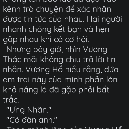
kênh trò chuyện để xác nhận
được tin tức của nhau. Hai người
nhanh chóng kết bạn và hẹn
gặp nhau khi có cơ hội.
Nhưng bây giờ, nhìn Vương
Thác mãi không chịu trả lời tin
nhắn. Vương Hổ hiểu rằng, đứa
em trai này của mình phần lớn
khả năng là đã gặp phải bất
trắc.
"Ưng Nhãn."
"Có đàn anh."