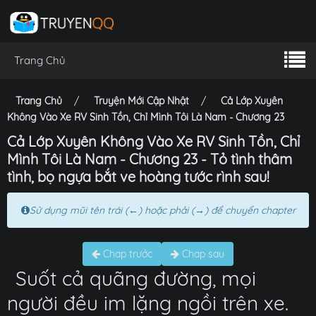
Trang Chủ
Trang Chủ
Truyện Mới Cập Nhật
Cả Lớp Xuyên
Không Vào Xe RV Sinh Tồn, Chỉ Mình Tôi Là Nam - Chương 23
Cả Lớp Xuyên Không Vào Xe RV Sinh Tồn, Chỉ
Mình Tôi Là Nam - Chương 23 - Tỏ tình thâm
tình, bọ ngựa bắt ve hoàng tước rình sau!
Sử dụng mũi tên trái (←) hoặc phải (→) để chuyển chapter
Chap trước
Chap sau
Suốt cả quãng đường, mọi
người đều im lặng ngồi trên xe.