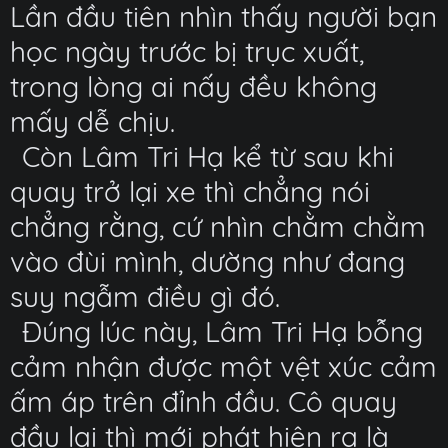
Lần đầu tiên nhìn thấy người bạn
học ngày trước bị trục xuất,
trong lòng ai nấy đều không
mấy dễ chịu.
Còn Lâm Tri Hạ kể từ sau khi
quay trở lại xe thì chẳng nói
chẳng rằng, cứ nhìn chằm chằm
vào đùi mình, dường như đang
suy ngẫm điều gì đó.
Đúng lúc này, Lâm Tri Hạ bỗng
cảm nhận được một vệt xúc cảm
ấm áp trên đỉnh đầu. Cô quay
đầu lại thì mới phát hiện ra là