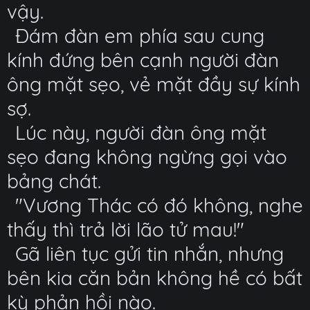
vậy.
Đám đàn em phía sau cung
kính đứng bên cạnh người đàn
ông mặt sẹo, vẻ mặt đầy sự kính
sợ.
Lúc này, người đàn ông mặt
sẹo đang không ngừng gọi vào
bảng chát.
"Vương Thác có đó không, nghe
thấy thì trả lời lão tử mau!"
Gã liên tục gửi tin nhắn, nhưng
bên kia căn bản không hề có bất
kỳ phản hồi nào.