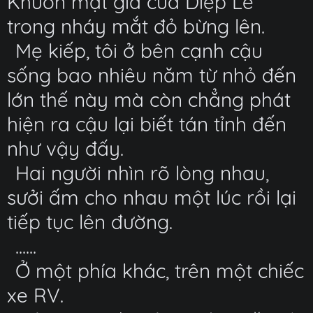
Khuôn mặt già của Diệp Lễ
trong nháy mắt đỏ bừng lên.
Mẹ kiếp, tôi ở bên cạnh cậu
sống bao nhiêu năm từ nhỏ đến
lớn thế này mà còn chẳng phát
hiện ra cậu lại biết tán tỉnh đến
như vậy đấy.
Hai người nhìn rõ lòng nhau,
sưởi ấm cho nhau một lúc rồi lại
tiếp tục lên đường.
......
Ở một phía khác, trên một chiếc
xe RV.