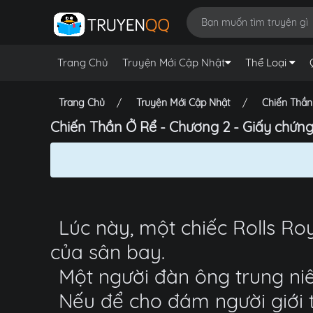
Trang Chủ
Truyện Mới Cập Nhật
Thể Loại
Trang Chủ
Truyện Mới Cập Nhật
Chiến Thần
Chiến Thần Ở Rể - Chương 2 - Giấy chứng
Lúc này, một chiếc Rolls Ro
của sân bay.
Một người đàn ông trung niê
Nếu để cho đám người giới 