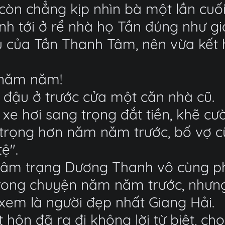
còn chẳng kịp nhìn bà một lần cuối
h tới ở rể nhà họ Tần đúng như gi
u của Tần Thanh Tâm, nên vừa kết
à năm năm!
 đậu ở trước cửa một căn nhà cũ.
 xe hơi sang trọng đắt tiền, khẽ cư
trọng hơn năm năm trước, bố vợ cũ
tệ".
 tâm trạng Dương Thanh vô cùng ph
trong chuyện năm năm trước, nhưng
 xem là người đẹp nhất Giang Hải.
ôn đã ra đi không lời từ biệt, cho 