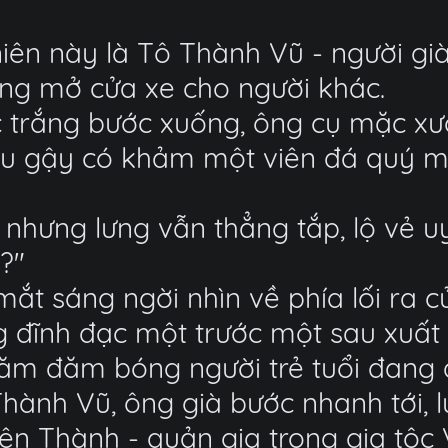
niên này là Tô Thành Vũ - người gi
ang mở cửa xe cho người khác.
c trắng bước xuống, ông cụ mặc x
đầu gậy có khảm một viên đá quý 
 nhưng lưng vẫn thẳng tắp, lộ vẻ u
?"
mắt sáng ngời nhìn về phía lối ra c
 đĩnh đạc một trước một sau xuất 
m đăm bóng người trẻ tuổi đang đi
hành Vũ, ông già bước nhanh tới, lư
hiên Thành - quản gia trong gia tộc