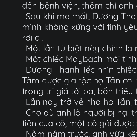
đến bệnh viện, thậm chí anh 
Sau khi mẹ mất, Dương Than
mình không xứng với tình yê
rời đi.
Một lần từ biệt này chính l
Một chiếc Maybach mới tinh
Dương Thanh liếc nhìn chiếc
Tâm được gia tộc họ Tần coi 
trọng trị giá tới ba, bốn triệu 
Lần này trở về nhà họ Tần,
Cho dù anh là người bị hại 
tiên của cô, một cô gái được
Năm năm trước, anh vừa kết h