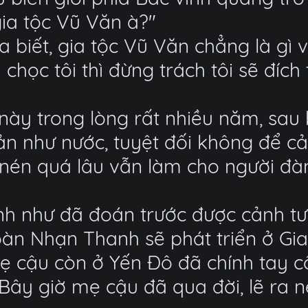
gia tộc Vũ Văn à?"
 biết, gia tộc Vũ Văn chẳng là gì vớ
chọc tôi thì đừng trách tôi sẽ đíc
này trong lòng rất nhiều năm, sau
thản như nước, tuyệt đối không để 
m nén quá lâu vẫn làm cho người đ
ình như đã đoán trước được cảnh t
oàn Nhạn Thanh sẽ phát triển ở Gia
ẹ cậu còn ở Yến Đô đã chính tay c
 Bây giờ mẹ cậu đã qua đời, lẽ ra n