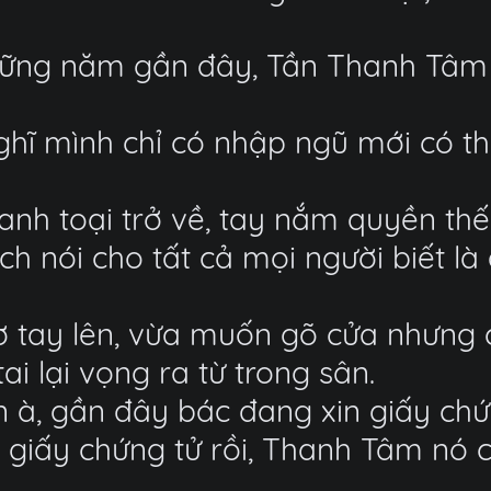
ững năm gần đây, Tần Thanh Tâm p
 nghĩ mình chỉ có nhập ngũ mới có 
h toại trở về, tay nắm quyền thế n
ch nói cho tất cả mọi người biết l
ơ tay lên, vừa muốn gõ cửa nhưng 
ai lại vọng ra từ trong sân.
n à, gần đây bác đang xin giấy chứ
giấy chứng tử rồi, Thanh Tâm nó cũ