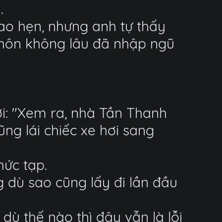
.
ao hẹn, nhưng anh tự thấy
 hôn không lâu đã nhập ngũ
ời: "Xem ra, nhà Tần Thanh
ng lái chiếc xe hơi sang
ức tạp.
 dù sao cũng lấy đi lần đầu
dù thế nào thì đây vẫn là lỗi