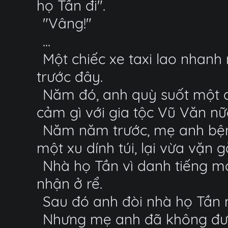
họ Tần đi".
"Vâng!"
...
Một chiếc xe taxi lao nhanh
trước đây.
Năm đó, anh quỳ suốt một đ
cảm gì với gia tộc Vũ Văn nữ
Năm năm trước, mẹ anh bện
một xu dính túi, lại vừa vặ
Nhà họ Tần vì danh tiếng m
nhận ở rể.
Sau đó anh đòi nhà họ Tần 
Nhưng mẹ anh đã không được 