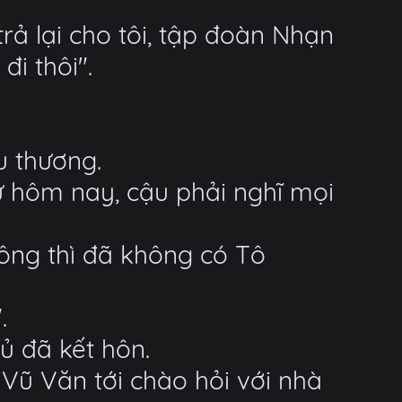
rả lại cho tôi, tập đoàn Nhạn
đi thôi".
u thương.
ừ hôm nay, cậu phải nghĩ mọi
ông thì đã không có Tô
.
ủ đã kết hôn.
 Vũ Văn tới chào hỏi với nhà