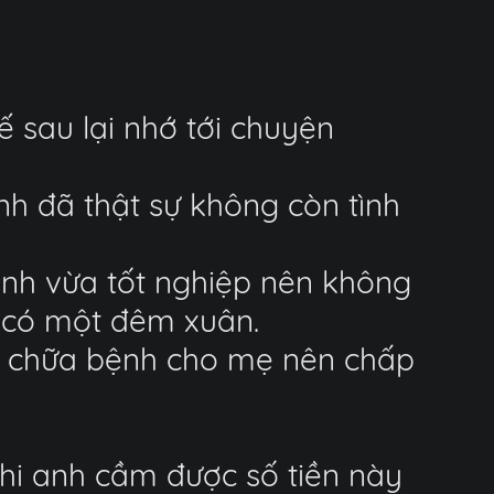
 sau lại nhớ tới chuyện
h đã thật sự không còn tình
nh vừa tốt nghiệp nên không
i có một đêm xuân.
vì chữa bệnh cho mẹ nên chấp
khi anh cầm được số tiền này