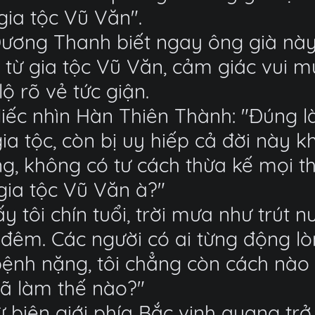
gia tộc Vũ Văn".
Dương Thanh biết ngay ông già này 
 từ gia tộc Vũ Văn, cảm giác vui m
ộ rõ vẻ tức giận.
iếc nhìn Hàn Thiên Thành: "Đúng l
 gia tộc, còn bị uy hiếp cả đời nà
êng, không có tư cách thừa kế mọi 
 gia tộc Vũ Văn à?"
 tôi chín tuổi, trời mưa như trút n
 đêm. Các người có ai từng động lò
ệnh nặng, tôi chẳng còn cách nào đ
đã làm thế nào?"
từ biên giới phía Bắc vinh quang tr