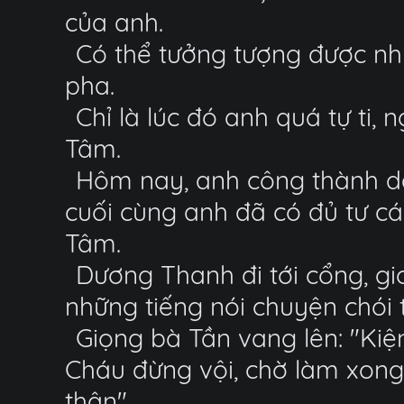
của anh.
Có thể tưởng tượng được nh
pha.
Chỉ là lúc đó anh quá tự ti,
Tâm.
Hôm nay, anh công thành dan
cuối cùng anh đã có đủ tư cá
Tâm.
Dương Thanh đi tới cổng, gi
những tiếng nói chuyện chói t
Giọng bà Tần vang lên: "Kiệ
Cháu đừng vội, chờ làm xong 
thân".