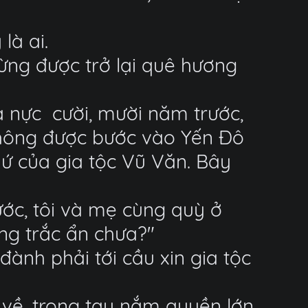
là ai.
ừng được trở lại quê hương
à nực cười, mười năm trước,
y không được bước vào Yến Đô
thứ của gia tộc Vũ Văn. Bây
ước, tôi và mẹ cùng quỳ ở
ng trắc ẩn chưa?"
ành phải tới cầu xin gia tộc
ở về, trong tay nắm quyền lớn