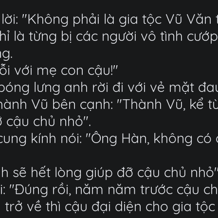
ời: "Không phải là gia tộc Vũ Văn t
 là từng bị các người vô tình cướp 
g.
ỗi với mẹ con cậu!"
óng lưng anh rời đi với vẻ mặt đa
hành Vũ bên cạnh: "Thành Vũ, kể t
 cậu chủ nhỏ".
cung kính nói: "Ông Hàn, không có 
nh sẽ hết lòng giúp đỡ cậu chủ nhỏ"
i: "Đúng rồi, năm năm trước cậu ch
trở về thì cậu đại diện cho gia tộc