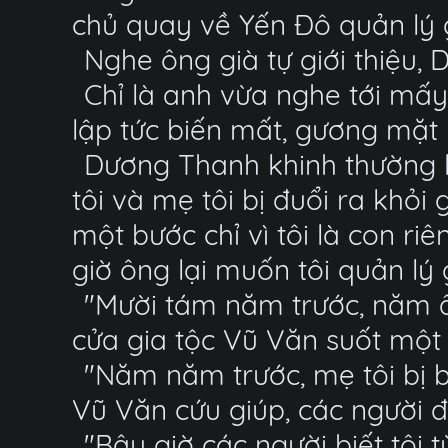
chủ quay về Yến Đô quản lý 
Nghe ông già tự giới thiệu, 
Chỉ là anh vừa nghe tới mấy
lập tức biến mất, gương mặt l
Dương Thanh khinh thường l
tôi và mẹ tôi bị đuổi ra khỏi
một bước chỉ vì tôi là con ri
giờ ông lại muốn tôi quản lý
"Mười tám năm trước, năm ấy
cửa gia tộc Vũ Văn suốt một
"Năm năm trước, mẹ tôi bị b
Vũ Văn cứu giúp, các người 
"Bây giờ các người biết tôi 