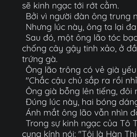
sẽ kinh ngạc tới rớt cằm.
Bởi vì người đàn ông trung 
Nhưng lúc này, ông ta lại đ
Sau đó, một ông lão tóc bạ
chống cây gậy tinh xảo, ở 
trứng gà.
Ông lão trông có vẻ già yếu
"Chắc cậu chủ sắp ra rồi nhỉ
Ông già bỗng lên tiếng, đôi 
Đúng lúc này, hai bóng dáng
Ánh mắt ông lão vẫn nhìn đă
Trong sự kinh ngạc của Tô T
cung kính nói: "Tôi là Hàn T