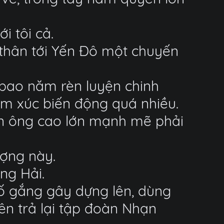
i tôi cả.
h thân tới Yến Đô một chuyến
 bao năm rèn luyện chinh
cảm xúc biến động quá nhiều.
àn ông cao lớn mạnh mẽ phải
ượng này.
ng Hải.
ố gắng gây dựng lên, dùng
ên trả lại tập đoàn Nhạn