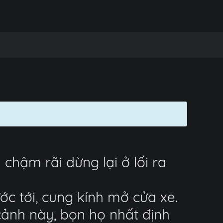
chậm rãi dừng lại ở lối ra
c tới, cung kính mở cửa xe.
cảnh này, bọn họ nhất định