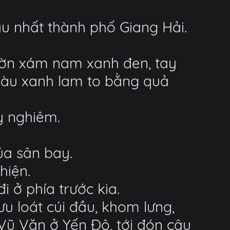
àu nhất thành phố Giang Hải.
ườn xám nam xanh đen, tay
màu xanh lam to bằng quả
y nghiêm.
ủa sân bay.
hiện.
 ở phía trước kia.
u loát cúi đầu, khom lưng,
 Vũ Văn ở Yến Đô, tới đón cậu