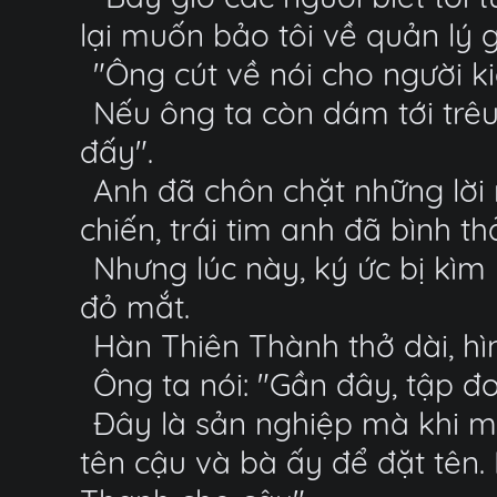
lại muốn bảo tôi về quản lý 
"Ông cút về nói cho người kia
Nếu ông ta còn dám tới trêu 
đấy".
Anh đã chôn chặt những lời 
chiến, trái tim anh đã bình 
Nhưng lúc này, ký ức bị kì
đỏ mắt.
Hàn Thiên Thành thở dài, h
Ông ta nói: "Gần đây, tập đ
Đây là sản nghiệp mà khi m
tên cậu và bà ấy để đặt tên.