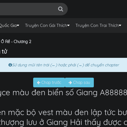
Quốc Gia
Truyện Con Gái Thích
Truyện Con Trai Thích
 Ở Rể - Chương 2
 tử
Sử dụng mũi tên trái (←) hoặc phải (→) để chuyển chapter
Chap trước
Chap sau
yce màu đen biển số Giang A88888 
n mặc bộ vest màu đen lập tức bướ
thượng lưu ở Giang Hải thấy được 