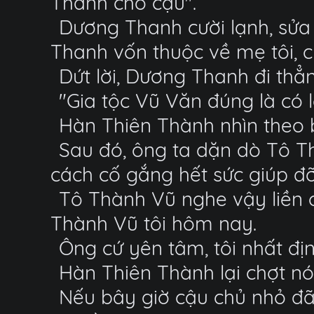
Thanh cho cậu".
Dương Thanh cười lạnh, sửa l
Thanh vốn thuộc về mẹ tôi, chỉ
Dứt lời, Dương Thanh đi thẳn
"Gia tộc Vũ Văn đúng là có l
Hàn Thiên Thành nhìn theo b
Sau đó, ông ta dặn dò Tô T
cách cố gắng hết sức giúp đỡ
Tô Thành Vũ nghe vậy liền 
Thành Vũ tôi hôm nay.
Ông cứ yên tâm, tôi nhất đị
Hàn Thiên Thành lại chợt nó
Nếu bây giờ cậu chủ nhỏ đã 