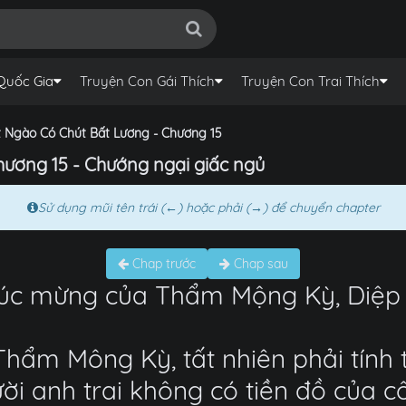
Quốc Gia
Truyện Con Gái Thích
Truyện Con Trai Thích
 Ngào Có Chút Bất Lương - Chương 15
ương 15 - Chướng ngại giấc ngủ
Sử dụng mũi tên trái (←) hoặc phải (→) để chuyển chapter
Chap trước
Chap sau
húc mừng của Thẩm Mộng Kỳ, Diệp 
Thẩm Mông Kỳ, tất nhiên phải tính
ời anh trai không có tiền đồ của 