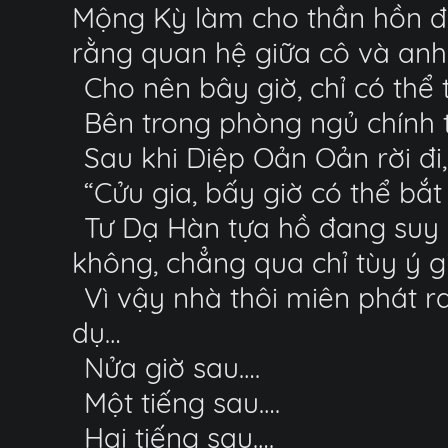
Mộng Kỳ làm cho thần hồn đ
rằng quan hệ giữa cô và anh t
Cho nên bây giờ, chỉ có thể 
Bên trong phòng ngủ chính t
Sau khi Diệp Oản Oản rời đi,
“Cửu gia, bấy giờ có thể bắ
Tư Dạ Hàn tựa hồ đang suy n
không, chẳng qua chỉ tùy ý gi
Vì vậy nhà thôi miên phát r
dụ…
Nửa giờ sau….
Một tiếng sau….
Hai tiếng sau….