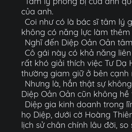
Tâm lý phòng bị của anh qu
của anh.
Coi như có là bác sĩ tâm lý
không có năng lực làm thêm b
Nghĩ đến Diệp Oản Oản tâm 
Cô gái này có khả năng liê
rất khó giải thích việc Tư Dạ
thường giam giữ ở bên cạnh 
Nhưng là, hắn thật sự không
Diệp Oản Oản cũn không hề t
Diệp gia kinh doanh trong lĩ
họ Diệp, dưới cờ Hoàng Thiên
lịch sử chân chính lâu đời, s