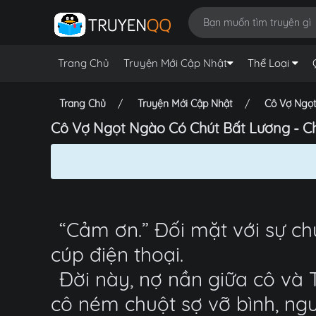
Trang Chủ
Truyện Mới Cập Nhật
Thể Loại
Trang Chủ
Truyện Mới Cập Nhật
Cô Vợ Ngọt
Cô Vợ Ngọt Ngào Có Chút Bất Lương - Ch
“Cảm ơn.” Đối mặt với sự c
cúp điện thoại.
Đời này, nợ nần giữa cô và 
cô ném chuột sợ vỡ bình, ngư