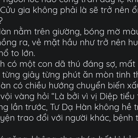
 Cửu gia không phải là sẽ trở nên 
?
àn nằm trên giường, bóng mờ màu 
hồng ra, vẻ mặt hầu như trở nên hu
ổ to lớn.
h có một con dã thú đáng sợ, mất 
, từng giây từng phút ăn mòn tinh 
àn có chiều hướng chuyển biến xấu
i vàng hỏi “Là bởi vì vị Diệp tiểu 
 lần trước, Tư Dạ Hàn không hề tr
yện trao đổi với người khác, bệnh 