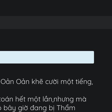
Oản Oản khẽ cười một tiếng,
 toán hết một lần,nhưng mà
cô bây giờ đang bị Thẩm