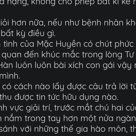
á nặng, không cho phép bất kì kẻ n
 giỏi hơn nữa, nếu như bệnh nhân k
ất kỳ điều gì.
tình của Mặc Huyền có chút phức 
n quan đến khúc mắc trong lòng Tư
 Hàn luôn luôn bài xích con gái vậ
mình.
 có cách nào lấy được câu trả lời t
hu được tin tức hữu dụng nào.
nh vực giải trí, trước mắt chú hai 
 nắm trong tay hơn một nửa ngành 
o sánh với những thế gia hào môn, t