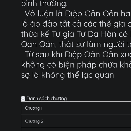
bình thường.
Vô luận là Diệp Oản Oản hay
lồ áp đảo tất cả các thế gia
thừa kế Tư gia Tư Dạ Hàn có b
Oản Oản, thật sự làm người t
Từ sau khi Diệp Oản Oản xuất
không có biện pháp chữa khỏ
sợ là không thể lạc quan
Danh sách chương
Chương 1
Chương 2