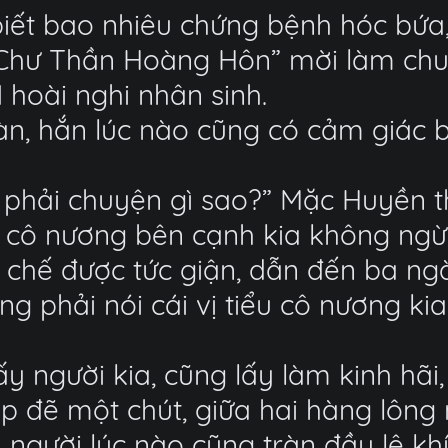
biết bao nhiêu chứng bệnh hóc bứa
i “Chư Thần Hoàng Hôn” mời làm chu
hoài nghi nhân sinh.
Hàn, hắn lúc nào cũng có cảm giác 
 phải chuyện gì sao?” Mặc Huyền th
u cô nương bên cạnh kia không ngừ
chế được tức giận, dẫn đến ba ng
 phải nói cái vị tiểu cô nương kia 
y người kia, cũng lấy làm kinh hãi,
 đẽ một chút, giữa hai hàng lông 
 người lúc nào cũng tràn đầy lệ khí