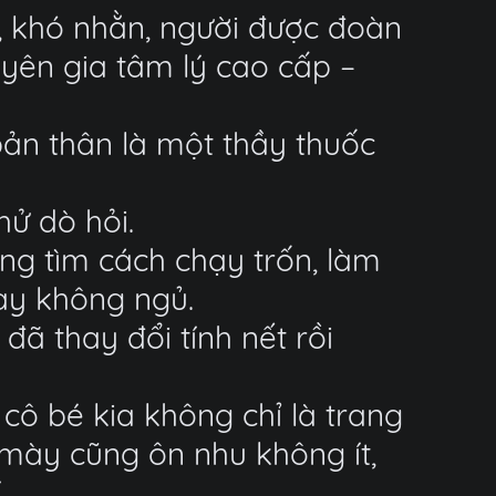
, khó nhằn, người được đoàn
yên gia tâm lý cao cấp –
bản thân là một thầy thuốc
ử dò hỏi.
ng tìm cách chạy trốn, làm
ày không ngủ.
đã thay đổi tính nết rồi
 cô bé kia không chỉ là trang
mày cũng ôn nhu không ít,
.