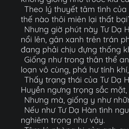
Theo lý thuyết tâm tình của
thế nào thôi miên lại thất bại
Nhưng giờ phút này Tư Dạ H
nổi lên, gân xanh trên trán p
đang phải chịu đựng thống kh
Giống như trong thân thể an
loạn vô cùng, phá hư tính khí
Thấy trạng thái của Tư Dạ H
Huyền ngưng trọng sắc mặt, vộ
Nhưng mà, giống y như những
Nếu như Tư Dạ Hàn tình ngu
nghiêm trọng như vậy.