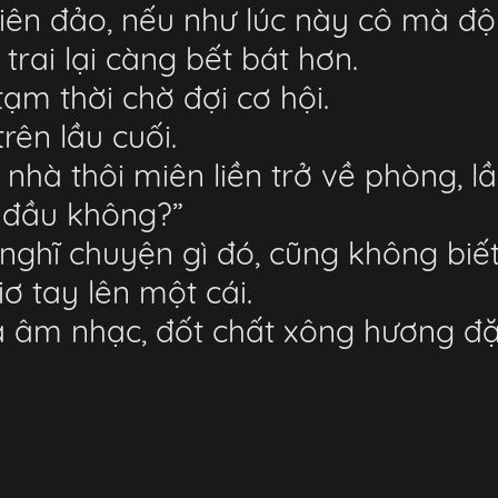
iên đảo, nếu như lúc này cô mà đ
rai lại càng bết bát hơn.
tạm thời chờ đợi cơ hội.
rên lầu cuối.
 nhà thôi miên liền trở về phòng, l
t đầu không?”
ghĩ chuyện gì đó, cũng không biết
ơ tay lên một cái.
a âm nhạc, đốt chất xông hương đặ