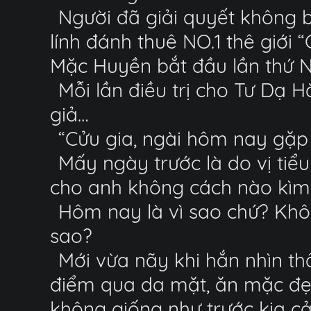
Người đã giải quyết không 
lính đánh thuê NO.1 thê giớ
Mặc Huyền bắt đầu lần thứ N 
Mỗi lần điều trị cho Tư Dạ 
giả…
“Cửu gia, ngài hôm nay gặp
Mấy ngày trước là do vị tiể
cho anh không cách nào kìm 
Hôm nay là vì sao chứ? Không
sao?
Mới vừa nãy khi hắn nhìn thấ
điểm qua da mặt, ăn mặc đẹp
không giống như trước kia cả