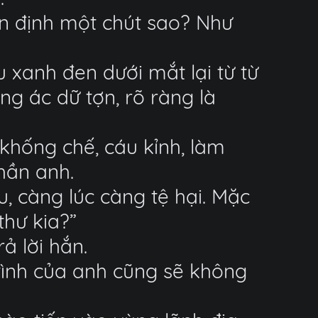
ổn định một chút sao? Như
xanh đen dưới mắt lại từ từ
ng ác dữ tợn, rõ ràng là
khống chế, cáu kỉnh, làm
thần anh.
, càng lúc càng tệ hại. Mặc
thư kia?”
ả lời hắn.
tình của anh cũng sẽ không