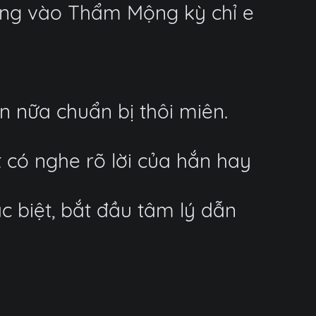
ộng vào Thẩm Mộng kỳ chỉ e
ần nữa chuẩn bị thôi miên.
 có nghe rõ lời của hắn hay
c biệt, bắt đầu tâm lý dẫn