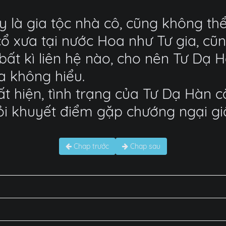
 là gia tộc nhà cô, cũng không th
 cổ xưa tại nước Hoa như Tư gia, cũ
ất kì liên hệ nào, cho nên Tư Dạ H
a không hiểu.
 hiện, tình trạng của Tư Dạ Hàn cà
i khuyết điểm gặp chướng ngại gi
Chap trước
Chap sau