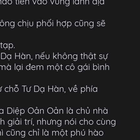
ào tiến vào vùng lãnh địa
hông chịu phối hợp cũng sẽ
tạp.
 Dạ Hàn, nếu không thật sự
y mà lại đem một cô gái bình
ừ chỗ Tư Dạ Hàn, về phía
của Diệp Oản Oản là chủ nhà
giải trí, nhưng nói cho cùng
hì cũng chỉ là một phú hào