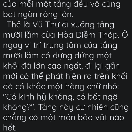
của mỗi một tầng đều vô cùng
bạt ngàn rộng lớn.
Thế là Vũ Thư đi xuống tầng
mười lăm của Hỏa Diễm Tháp. Ở
ngay vị trí trung tâm của tầng
mười lăm có dựng đứng một
khối đá lớn cao ngất, đi lại gần
mới có thể phát hiện ra trên khối
đá có khắc một hàng chữ nhỏ:
"Có kinh hỷ không, có bất ngờ
không?". Tầng này cư nhiên cũng
chẳng có một món bảo vật nào
hết.