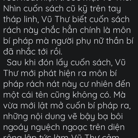
Nhìn cuốn sách cũ kỹ trên tay
tháp linh, Vũ Thư biết cuốn sách
rách này chắc hẳn chính là môn
bí pháp mà người phụ nữ thần bí
đã nhắc tới rồi.
Sau khi đón lấy cuốn sách, Vũ
Thư mới phát hiện ra môn bí
pháp rách nát này cư nhiên đến
một cái tên cũng không có. Mà
vừa mới lật mở cuốn bí pháp ra,
những nội dung vẽ bậy bạ bôi
ngoáy nguệch ngoạc trên diện
rộng lập tức làm Vũ Thư cảm