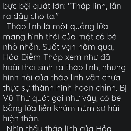
bực bội quát lớn: "Tháp linh, lăn
ra đây cho ta."
Tháp linh là một quầng lửa
mang hình thái của một cô bé
nhỏ nhắn. Suốt vạn năm qua,
Hỏa Diễm Tháp xem như đã
hoài thai sinh ra tháp linh, nhưng
hình hài của tháp linh vẫn chưa
thực sự thành hình hoàn chỉnh. Bị
Vũ Thư quát gọi như vậy, cô bé
bằng lửa liền khúm núm sợ hãi
hiện thân.
Nhìn thấy tháp linh của Hỏa