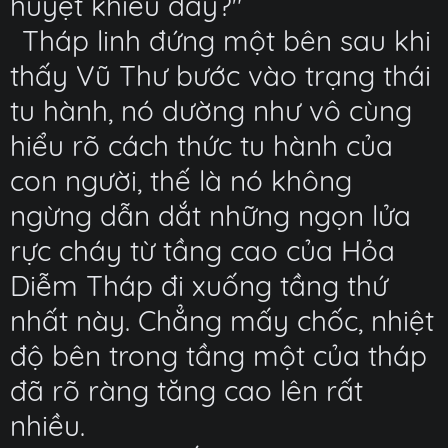
huyệt khiếu đây?"
Tháp linh đứng một bên sau khi
thấy Vũ Thư bước vào trạng thái
tu hành, nó dường như vô cùng
hiểu rõ cách thức tu hành của
con người, thế là nó không
ngừng dẫn dắt những ngọn lửa
rực cháy từ tầng cao của Hỏa
Diễm Tháp đi xuống tầng thứ
nhất này. Chẳng mấy chốc, nhiệt
độ bên trong tầng một của tháp
đã rõ ràng tăng cao lên rất
nhiều.