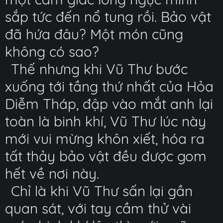
sắp tức đến nổ tung rồi. Bảo vật
đã hứa đâu? Một món cũng
không có sao?
Thế nhưng khi Vũ Thư bước
xuống tới tầng thứ nhất của Hỏa
Diễm Tháp, đập vào mắt anh lại
toàn là binh khí, Vũ Thư lúc này
mới vui mừng khôn xiết, hóa ra
tất thảy bảo vật đều được gom
hết về nơi này.
Chỉ là khi Vũ Thư sấn lại gần
quan sát, với tay cầm thử vài