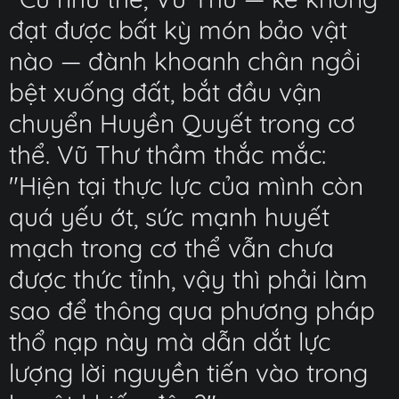
đạt được bất kỳ món bảo vật
nào — đành khoanh chân ngồi
bệt xuống đất, bắt đầu vận
chuyển Huyền Quyết trong cơ
thể. Vũ Thư thầm thắc mắc:
"Hiện tại thực lực của mình còn
quá yếu ớt, sức mạnh huyết
mạch trong cơ thể vẫn chưa
được thức tỉnh, vậy thì phải làm
sao để thông qua phương pháp
thổ nạp này mà dẫn dắt lực
lượng lời nguyền tiến vào trong