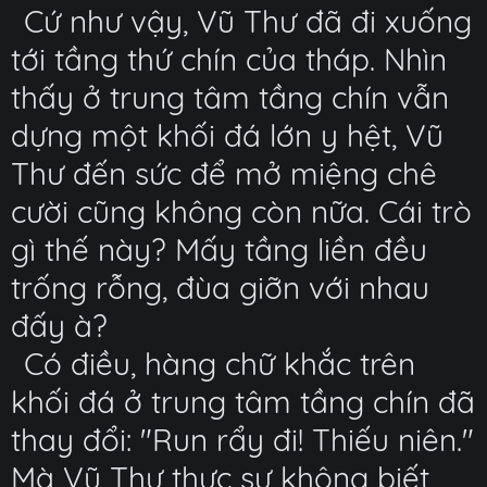
Cứ như vậy, Vũ Thư đã đi xuống
tới tầng thứ chín của tháp. Nhìn
thấy ở trung tâm tầng chín vẫn
dựng một khối đá lớn y hệt, Vũ
Thư đến sức để mở miệng chê
cười cũng không còn nữa. Cái trò
gì thế này? Mấy tầng liền đều
trống rỗng, đùa giỡn với nhau
đấy à?
Có điều, hàng chữ khắc trên
khối đá ở trung tâm tầng chín đã
thay đổi: "Run rẩy đi! Thiếu niên."
Mà Vũ Thư thực sự không biết