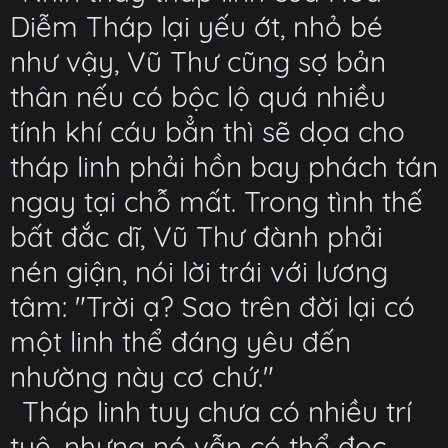
Diễm Tháp lại yếu ớt, nhỏ bé
như vậy, Vũ Thư cũng sợ bản
thân nếu có bộc lộ quá nhiều
tính khí cáu bẳn thì sẽ dọa cho
tháp linh phải hồn bay phách tán
ngay tại chỗ mất. Trong tình thế
bất đắc dĩ, Vũ Thư đành phải
nén giận, nói lời trái với lương
tâm: "Trời ạ? Sao trên đời lại có
một linh thể đáng yêu đến
nhường này cơ chứ."
Tháp linh tuy chưa có nhiều trí
tuệ, nhưng nó vẫn có thể đọc