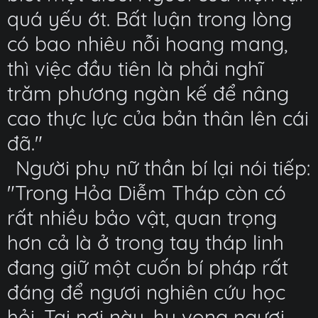
quá yếu ớt. Bất luận trong lòng
có bao nhiêu nỗi hoang mang,
thì việc đầu tiên là phải nghĩ
trăm phương ngàn kế để nâng
cao thực lực của bản thân lên cái
đã."
Người phụ nữ thần bí lại nói tiếp:
"Trong Hỏa Diễm Tháp còn có
rất nhiều bảo vật, quan trọng
hơn cả là ở trong tay tháp linh
đang giữ một cuốn bí pháp rất
đáng để ngươi nghiên cứu học
hỏi. Tại nơi này, hy vọng ngươi