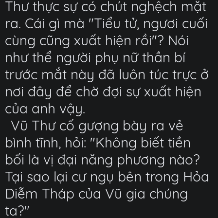
Thư thực sự có chút nghệch mặt
ra. Cái gì mà "Tiểu tử, ngươi cuối
cùng cũng xuất hiện rồi"? Nói
như thể người phụ nữ thần bí
trước mắt này đã luôn túc trực ở
nơi đây để chờ đợi sự xuất hiện
của anh vậy.
Vũ Thư cố gượng bày ra vẻ
bình tĩnh, hỏi: "Không biết tiền
bối là vị đại năng phương nào?
Tại sao lại cư ngụ bên trong Hỏa
Diễm Tháp của Vũ gia chúng
ta?"