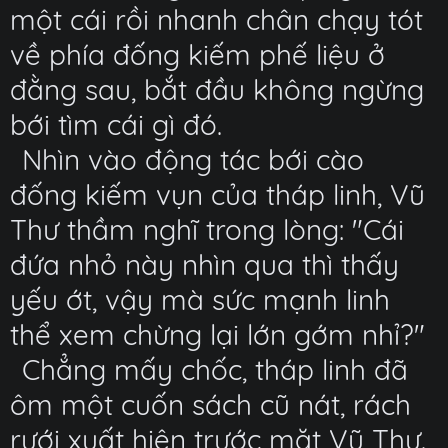
một cái rồi nhanh chân chạy tót
về phía đống kiếm phế liệu ở
đằng sau, bắt đầu không ngừng
bới tìm cái gì đó.
Nhìn vào động tác bới cào
đống kiếm vụn của tháp linh, Vũ
Thư thầm nghĩ trong lòng: "Cái
đứa nhỏ này nhìn qua thì thấy
yếu ớt, vậy mà sức mạnh linh
thể xem chừng lại lớn gớm nhỉ?"
Chẳng mấy chốc, tháp linh đã
ôm một cuốn sách cũ nát, rách
rưới xuất hiện trước mặt Vũ Thư.