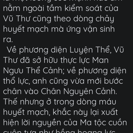
nằm ngoài tầm kiểm soát của
Vũ Thư cũng theo dòng chảy
huyết mạch mà ứng vận sinh
ra.
Về phương diện Luyện Thể, Vũ
Thư đã sở hữu thực lực Man
Ngưu Thể Cảnh; về phương diện
thổ lực, anh cũng vừa mới bước
chân vào Chân Nguyên Cảnh.
Thế nhưng ở trong dòng máu
huyết mạch, khắc này lại xuất
hiện lời nguyền của Ma tộc cuồn
cuộn tựa như hồng hoang lực