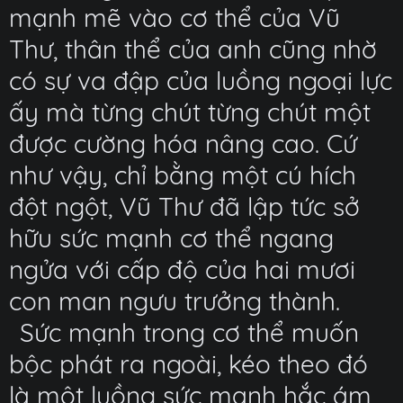
mạnh mẽ vào cơ thể của Vũ
Thư, thân thể của anh cũng nhờ
có sự va đập của luồng ngoại lực
ấy mà từng chút từng chút một
được cường hóa nâng cao. Cứ
như vậy, chỉ bằng một cú hích
đột ngột, Vũ Thư đã lập tức sở
hữu sức mạnh cơ thể ngang
ngửa với cấp độ của hai mươi
con man ngưu trưởng thành.
Sức mạnh trong cơ thể muốn
bộc phát ra ngoài, kéo theo đó
là một luồng sức mạnh hắc ám