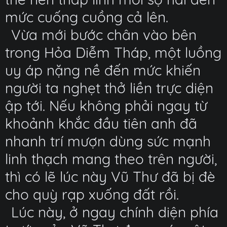
mức cuống cuồng cả lên.
Vừa mới bước chân vào bên
trong Hỏa Diễm Tháp, một luồng
uy áp nặng nề đến mức khiến
người ta nghẹt thở liền trực diện
ập tới. Nếu không phải ngay từ
khoảnh khắc đầu tiên anh đã
nhanh trí mượn dùng sức mạnh
linh thạch mang theo trên người,
thì có lẽ lúc này Vũ Thư đã bị đè
cho quỳ rạp xuống đất rồi.
Lúc này, ở ngay chính diện phía