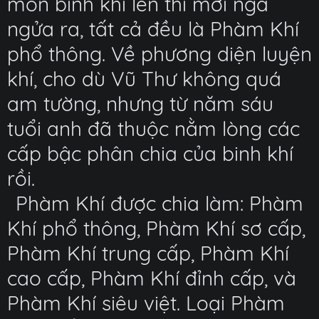
món binh khí lên thì mới ngã
ngửa ra, tất cả đều là Phàm Khí
phổ thông. Về phương diện luyện
khí, cho dù Vũ Thư không quá
am tường, nhưng từ năm sáu
tuổi anh đã thuộc nằm lòng các
cấp bậc phân chia của binh khí
rồi.
Phàm Khí được chia làm: Phàm
Khí phổ thông, Phàm Khí sơ cấp,
Phàm Khí trung cấp, Phàm Khí
cao cấp, Phàm Khí đỉnh cấp, và
Phàm Khí siêu việt. Loại Phàm