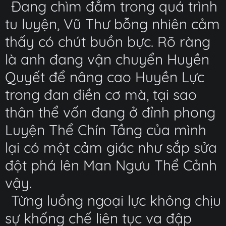
Đang chìm đắm trong quá trình
tu luyện, Vũ Thư bỗng nhiên cảm
thấy có chút buồn bực. Rõ ràng
là anh đang vận chuyển Huyền
Quyết để nâng cao Huyền Lực
trong đan điền cơ mà, tại sao
thân thể vốn đang ở đỉnh phong
Luyện Thể Chín Tầng của mình
lại có một cảm giác như sắp sửa
đột phá lên Man Ngưu Thể Cảnh
vậy.
Từng luồng ngoại lực không chịu
sự khống chế liên tục va đập