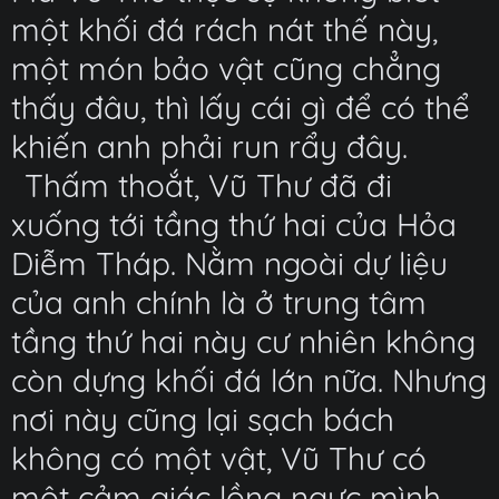
một khối đá rách nát thế này,
một món bảo vật cũng chẳng
thấy đâu, thì lấy cái gì để có thể
khiến anh phải run rẩy đây.
Thấm thoắt, Vũ Thư đã đi
xuống tới tầng thứ hai của Hỏa
Diễm Tháp. Nằm ngoài dự liệu
của anh chính là ở trung tâm
tầng thứ hai này cư nhiên không
còn dựng khối đá lớn nữa. Nhưng
nơi này cũng lại sạch bách
không có một vật, Vũ Thư có
một cảm giác lồng ngực mình