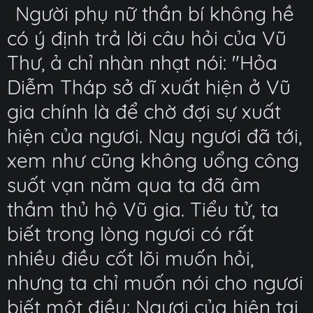
Người phụ nữ thần bí không hề
có ý định trả lời câu hỏi của Vũ
Thư, ả chỉ nhàn nhạt nói: "Hỏa
Diễm Tháp sở dĩ xuất hiện ở Vũ
gia chính là để chờ đợi sự xuất
hiện của ngươi. Nay ngươi đã tới,
xem như cũng không uổng công
suốt vạn năm qua ta đã âm
thầm thủ hộ Vũ gia. Tiểu tử, ta
biết trong lòng ngươi có rất
nhiều điều cốt lõi muốn hỏi,
nhưng ta chỉ muốn nói cho ngươi
biết một điều: Ngươi của hiện tại