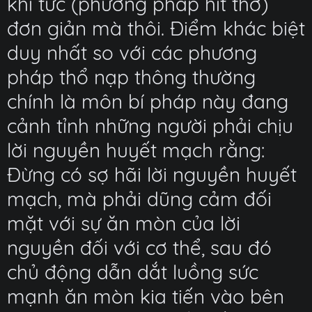
khí tức (phương pháp hít thở)
đơn giản mà thôi. Điểm khác biệt
duy nhất so với các phương
pháp thổ nạp thông thường
chính là môn bí pháp này đang
cảnh tỉnh những người phải chịu
lời nguyền huyết mạch rằng:
Đừng có sợ hãi lời nguyền huyết
mạch, mà phải dũng cảm đối
mặt với sự ăn mòn của lời
nguyền đối với cơ thể, sau đó
chủ động dẫn dắt luồng sức
mạnh ăn mòn kia tiến vào bên