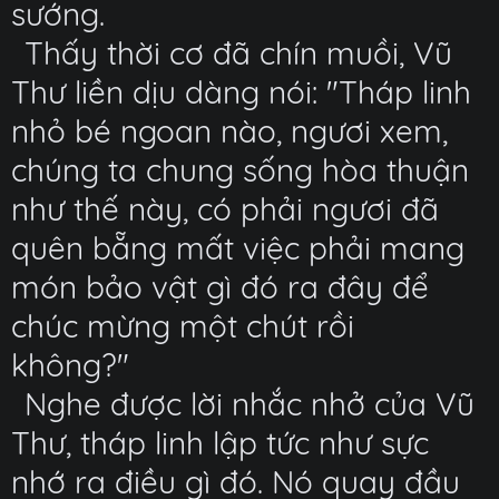
sướng.
Thấy thời cơ đã chín muồi, Vũ
Thư liền dịu dàng nói: "Tháp linh
nhỏ bé ngoan nào, ngươi xem,
chúng ta chung sống hòa thuận
như thế này, có phải ngươi đã
quên bẵng mất việc phải mang
món bảo vật gì đó ra đây để
chúc mừng một chút rồi
không?"
Nghe được lời nhắc nhở của Vũ
Thư, tháp linh lập tức như sực
nhớ ra điều gì đó. Nó quay đầu