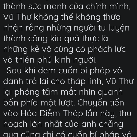
thành sức mạnh của chính mình,
Vũ Thư không thể không thừa
nhận rằng những người tu luyện
thành công kia quả thực là
những kẻ vô cùng có phách lực
và thiên phú kinh người.
Sau khi đem cuốn bí pháp vô
danh trả lại cho tháp linh, Vũ Thư
lại phóng tầm mắt nhìn quanh
bốn phía một lượt. Chuyến tiến
vào Hỏa Diễm Tháp lần này, thu
hoạch lớn nhất của anh chẳng
qua cũng chỉ có cuốn bí pháp vô