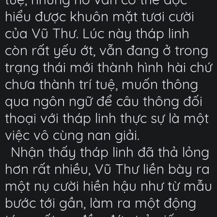
hiểu được khuôn mặt tươi cười
của Vũ Thư. Lúc này tháp linh
còn rất yếu ớt, vẫn đang ở trong
trạng thái mới thành hình hài chứ
chưa thành trí tuệ, muốn thông
qua ngôn ngữ để câu thông đối
thoại với tháp linh thực sự là một
việc vô cùng nan giải.
Nhận thấy tháp linh đã thả lỏng
hơn rất nhiều, Vũ Thư liền bày ra
một nụ cười hiền hậu như từ mẫu
bước tới gần, làm ra một động