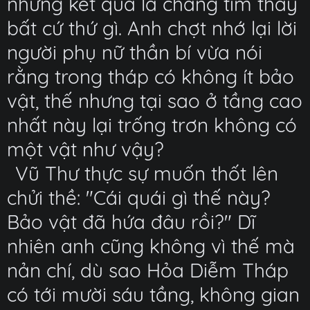
nhưng kết quả là chẳng tìm thấy
bất cứ thứ gì. Anh chợt nhớ lại lời
người phụ nữ thần bí vừa nói
rằng trong tháp có không ít bảo
vật, thế nhưng tại sao ở tầng cao
nhất này lại trống trơn không có
một vật như vậy?
Vũ Thư thực sự muốn thốt lên
chửi thề: "Cái quái gì thế này?
Bảo vật đã hứa đâu rồi?" Dĩ
nhiên anh cũng không vì thế mà
nản chí, dù sao Hỏa Diễm Tháp
có tới mười sáu tầng, không gian