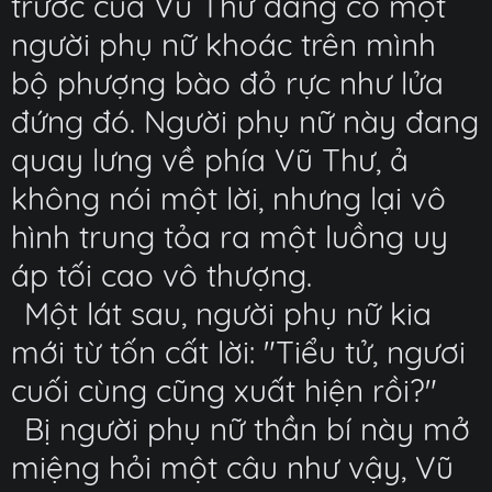
trước của Vũ Thư đang có một
người phụ nữ khoác trên mình
bộ phượng bào đỏ rực như lửa
đứng đó. Người phụ nữ này đang
quay lưng về phía Vũ Thư, ả
không nói một lời, nhưng lại vô
hình trung tỏa ra một luồng uy
áp tối cao vô thượng.
Một lát sau, người phụ nữ kia
mới từ tốn cất lời: "Tiểu tử, ngươi
cuối cùng cũng xuất hiện rồi?"
Bị người phụ nữ thần bí này mở
miệng hỏi một câu như vậy, Vũ