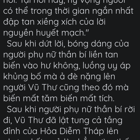
có thể trong thời gian ngắn nhất
đập tan xiềng xích của lời
nguyền huyết mạch."
Sau khi dứt lời, bóng dáng của
người phụ nữ thần bí liền tan
biến vào hư không, luồng uy áp
khủng bố mà ả đè nặng lên
người Vũ Thư cũng theo đó mà
biến mất tăm biến mất tích.
Sau khi người phụ nữ thần bí rời
đi, Vũ Thư đã lật tung cả tầng
đỉnh của Hỏa Diễm Tháp lên