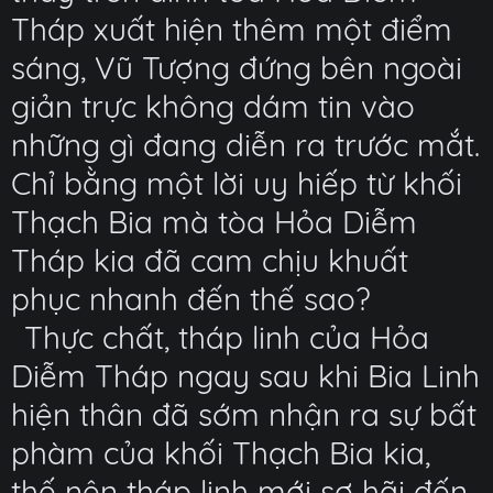
Tháp xuất hiện thêm một điểm
sáng, Vũ Tượng đứng bên ngoài
giản trực không dám tin vào
những gì đang diễn ra trước mắt.
Chỉ bằng một lời uy hiếp từ khối
Thạch Bia mà tòa Hỏa Diễm
Tháp kia đã cam chịu khuất
phục nhanh đến thế sao?
Thực chất, tháp linh của Hỏa
Diễm Tháp ngay sau khi Bia Linh
hiện thân đã sớm nhận ra sự bất
phàm của khối Thạch Bia kia,
thế nên tháp linh mới sợ hãi đến