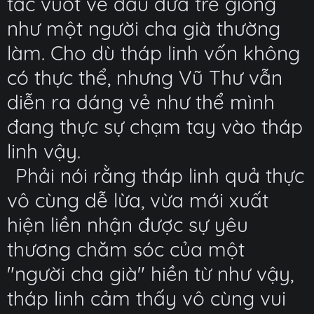
tác vuốt ve đầu đứa trẻ giống
như một người cha già thường
làm. Cho dù tháp linh vốn không
có thực thể, nhưng Vũ Thư vẫn
diễn ra dáng vẻ như thể mình
đang thực sự chạm tay vào tháp
linh vậy.
Phải nói rằng tháp linh quả thực
vô cùng dễ lừa, vừa mới xuất
hiện liền nhận được sự yêu
thương chăm sóc của một
"người cha già" hiền từ như vậy,
tháp linh cảm thấy vô cùng vui