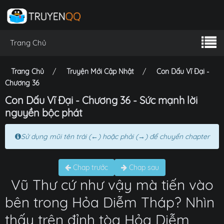
Trang Chủ
Trang Chủ
Truyện Mới Cập Nhật
Con Dấu Vĩ Đại -
Chương 36
Con Dấu Vĩ Đại - Chương 36 - Sức mạnh lời
nguyền bộc phát
Sử dụng mũi tên trái (←) hoặc phải (→) để chuyển chapter
Chap trước
Chap sau
Vũ Thư cứ như vậy mà tiến vào
bên trong Hỏa Diễm Tháp? Nhìn
thấy trên đỉnh tòa Hỏa Diễm