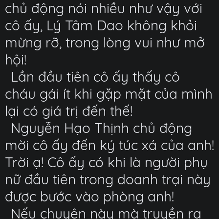
chủ động nói nhiều như vậy với
cô ấy, Lý Tâm Dao không khỏi
mừng rỡ, trong lòng vui như mở
hội!
Lần đầu tiên cô ấy thấy cô
cháu gái ít khi gặp mặt của mình
lại có giá trị đến thế!
Nguyễn Hạo Thịnh chủ động
mời cô ấy đến ký túc xá của anh!
Trời ạ! Cô ấy có khi là người phụ
nữ đầu tiên trong doanh trại này
được bước vào phòng anh!
Nếu chuyện này mà truyền ra