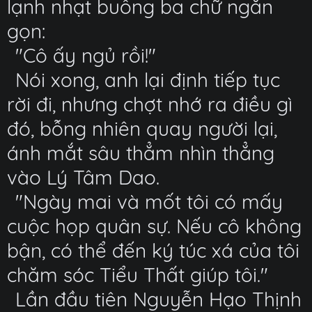
lạnh nhạt buông ba chữ ngắn
gọn:
"Cô ấy ngủ rồi!"
Nói xong, anh lại định tiếp tục
rời đi, nhưng chợt nhớ ra điều gì
đó, bỗng nhiên quay người lại,
ánh mắt sâu thẳm nhìn thẳng
vào Lý Tâm Dao.
"Ngày mai và mốt tôi có mấy
cuộc họp quân sự. Nếu cô không
bận, có thể đến ký túc xá của tôi
chăm sóc Tiểu Thất giúp tôi."
Lần đầu tiên Nguyễn Hạo Thịnh