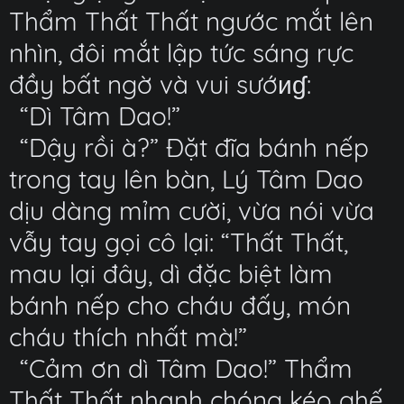
Thẩm Thất Thất ngước mắt lên
nhìn, đôi mắt lập tức sáng rực
đầy bất ngờ và vui sướиɠ:
“Dì Tâm Dao!”
“Dậy rồi à?” Đặt đĩa bánh nếp
trong tay lên bàn, Lý Tâm Dao
dịu dàng mỉm cười, vừa nói vừa
vẫy tay gọi cô lại: “Thất Thất,
mau lại đây, dì đặc biệt làm
bánh nếp cho cháu đấy, món
cháu thích nhất mà!”
“Cảm ơn dì Tâm Dao!” Thẩm
Thất Thất nhanh chóng kéo ghế