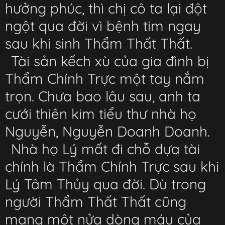
hưởng phúc, thì chị cô ta lại đột
ngột qua đời vì bệnh tim ngay
sau khi sinh Thẩm Thất Thất.
Tài sản kếch xù của gia đình bị
Thẩm Chính Trực một tay nắm
trọn. Chưa bao lâu sau, anh ta
cưới thiên kim tiểu thư nhà họ
Nguyễn, Nguyễn Doanh Doanh.
Nhà họ Lý mất đi chỗ dựa tài
chính là Thẩm Chính Trực sau khi
Lý Tâm Thủy qua đời. Dù trong
người Thẩm Thất Thất cũng
mang một nửa dòng máu của