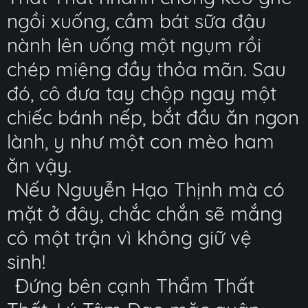
ngồi xuống, cầm bát sữa đậu
nành lên uống một ngụm rồi
chép miệng đầy thỏa mãn. Sau
đó, cô đưa tay chộp ngay một
chiếc bánh nếp, bắt đầu ăn ngon
lành, y như một con mèo ham
ăn vậy.
Nếu Nguyễn Hạo Thịnh mà có
mặt ở đây, chắc chắn sẽ mắng
cô một trận vì không giữ vệ
sinh!
Đứng bên cạnh Thẩm Thất