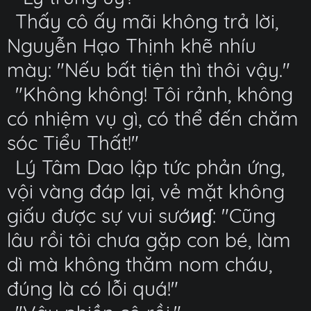
Thấy cô ấy mãi không trả lời,
Nguyễn Hạo Thịnh khẽ nhíu
mày: "Nếu bất tiện thì thôi vậy."
"Không không! Tôi rảnh, không
có nhiệm vụ gì, có thể đến chăm
sóc Tiểu Thất!"
Lý Tâm Dao lập tức phản ứng,
vội vàng đáp lại, vẻ mặt không
giấu được sự vui sướиɠ: "Cũng
lâu rồi tôi chưa gặp con bé, làm
dì mà không thăm nom cháu,
đúng là có lỗi quá!"