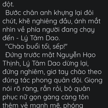
đột.
Bước chân anh khựng lại đôi
chút, khẽ nghiêng đầu, ánh mắt
nhìn về phía người đang chạy
đến - Lý Tâm Dao.
"Chào buổi tối, sếp!"
Đứng trước mặt Nguyễn Hạo
Thịnh, Lý Tâm Dao dừng lại,
đứng nghiêm, giơ tay chào theo
đúng tác phong quân đội. Giọng
nói rõ ràng, rắn rỏi, bộ quân
phục nữ gọn gàng càng tôn
thêm vẻ mạnh mẽ, phóng