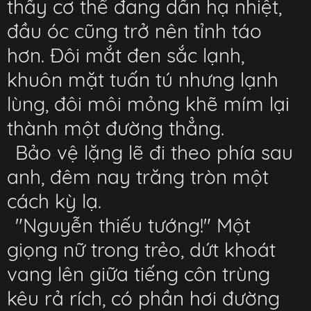
thấy cơ thể đang dần hạ nhiệt,
đầu óc cũng trở nên tỉnh táo
hơn. Đôi mắt đen sắc lạnh,
khuôn mặt tuấn tú nhưng lạnh
lùng, đôi môi mỏng khẽ mím lại
thành một đường thẳng.
Bảo vệ lặng lẽ đi theo phía sau
anh, đêm nay trăng tròn một
cách kỳ lạ.
"Nguyễn thiếu tướng!" Một
giọng nữ trong trẻo, dứt khoát
vang lên giữa tiếng côn trùng
kêu rả rích, có phần hơi đường