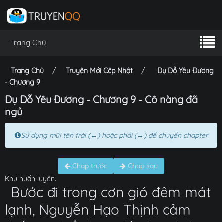
Trang Chủ
Trang Chủ
Truyện Mới Cập Nhật
Dụ Dỗ Yêu Đương
- Chương 9
Dụ Dỗ Yêu Đương - Chương 9 - Cô nàng đã
ngủ
Sử dụng mũi tên trái (←) hoặc phải (→) để chuyển chapter
Chap trước
Chap sau
Khu huấn luyện.
Bước đi trong cơn gió đêm mát
lạnh, Nguyễn Hạo Thịnh cảm