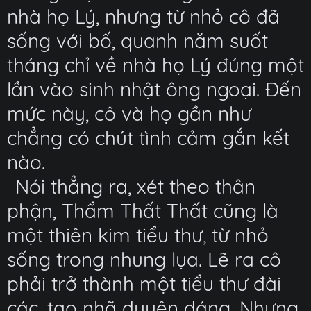
nhà họ Lý, nhưng từ nhỏ cô đã
sống với bố, quanh năm suốt
tháng chỉ về nhà họ Lý đúng một
lần vào sinh nhật ông ngoại. Đến
mức này, cô và họ gần như
chẳng có chút tình cảm gắn kết
nào.
Nói thẳng ra, xét theo thân
phận, Thẩm Thất Thất cũng là
một thiên kim tiểu thư, từ nhỏ
sống trong nhung lụa. Lẽ ra cô
phải trở thành một tiểu thư đài
các, tao nhã duyên dáng. Nhưng