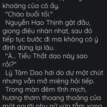
khoáng của cô ấy.
"Chào buổi tối."
Nguyễn Hạo Thịnh gật đầu,
giọng điệu nhàn nhạt, sau đó
tiếp tục bước đi mà không có ý
định dừng lại lâu.
"À... Tiểu Thất dạo này sao
rồi?"
Lý Tâm Dao hơi do dự một chút
nhưng vẫn mở miệng hỏi tiếp.
Trong màn đêm tĩnh mịch,
hương thơm thoang thoảng của
một người phụ nữ vừa tắm xong