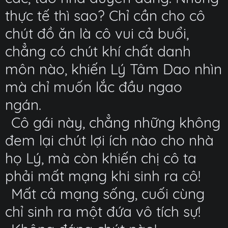
thực tế thì sao? Chỉ cần cho cô
chút đồ ăn là cô vui cả buổi,
chẳng có chút khí chất danh
môn nào, khiến Lý Tâm Dao nhìn
mà chỉ muốn lắc đầu ngao
ngán.
Cô gái này, chẳng những không
đem lại chút lợi ích nào cho nhà
họ Lý, mà còn khiến chị cô ta
phải mất mạng khi sinh ra cô!
Mất cả mạng sống, cuối cùng
chỉ sinh ra một đứa vô tích sự!