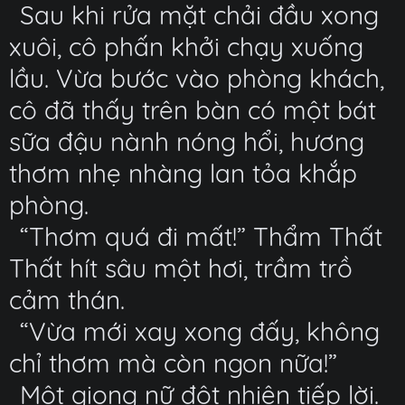
Sau khi rửa mặt chải đầu xong
xuôi, cô phấn khởi chạy xuống
lầu. Vừa bước vào phòng khách,
cô đã thấy trên bàn có một bát
sữa đậu nành nóng hổi, hương
thơm nhẹ nhàng lan tỏa khắp
phòng.
“Thơm quá đi mất!” Thẩm Thất
Thất hít sâu một hơi, trầm trồ
cảm thán.
“Vừa mới xay xong đấy, không
chỉ thơm mà còn ngon nữa!”
Một giọng nữ đột nhiên tiếp lời.