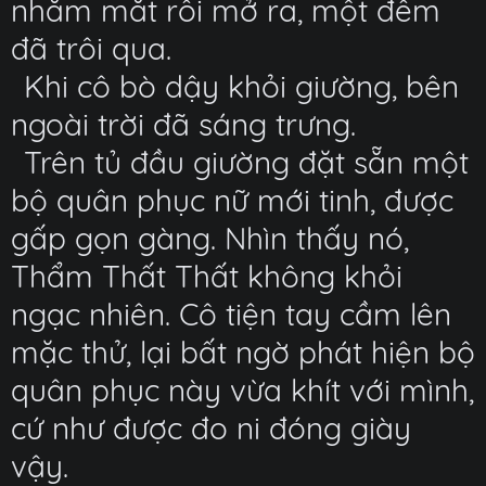
nhắm mắt rồi mở ra, một đêm
đã trôi qua.
Khi cô bò dậy khỏi giường, bên
ngoài trời đã sáng trưng.
Trên tủ đầu giường đặt sẵn một
bộ quân phục nữ mới tinh, được
gấp gọn gàng. Nhìn thấy nó,
Thẩm Thất Thất không khỏi
ngạc nhiên. Cô tiện tay cầm lên
mặc thử, lại bất ngờ phát hiện bộ
quân phục này vừa khít với mình,
cứ như được đo ni đóng giày
vậy.