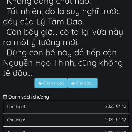
Không đáng chút nào!
Tất nhiên, đó là suy nghĩ trước
đây của Lý Tâm Dao.
Còn bây giờ… cô ta lại vừa nảy
ra một ý tưởng mới.
Dùng con bé này để tiếp cận
Nguyễn Hạo Thịnh, cũng không
tệ đâu…
Chap trước
Chap sau
Danh sách chương
2025-04-10
Chương 4
2025-04-12
Chương 6