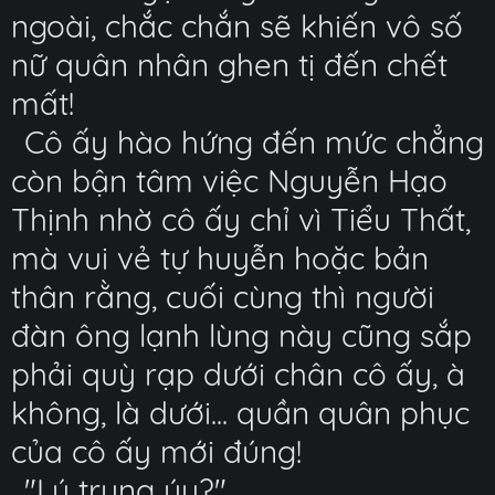
ngoài, chắc chắn sẽ khiến vô số
nữ quân nhân ghen tị đến chết
mất!
Cô ấy hào hứng đến mức chẳng
còn bận tâm việc Nguyễn Hạo
Thịnh nhờ cô ấy chỉ vì Tiểu Thất,
mà vui vẻ tự huyễn hoặc bản
thân rằng, cuối cùng thì người
đàn ông lạnh lùng này cũng sắp
phải quỳ rạp dưới chân cô ấy, à
không, là dưới... quần quân phục
của cô ấy mới đúng!
"Lý trung úy?"