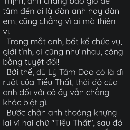
Thịnh, anh chẳng bao giờ để
tâm đến ai là đàn anh hay đàn
em, cũng chẳng vì ai mà thiên
vị.
Trong mắt anh, bất kể chức vụ,
giới tính, ai cũng như nhau, công
bằng tuyệt đối!
Bởi thế, dù Lý Tâm Dao có là dì
ruột của Tiểu Thất, thái độ của
anh đối với cô ấy vẫn chẳng
khác biệt gì.
Bước chân anh thoáng khựng
lại vì hai chữ "Tiểu Thất", sau đó