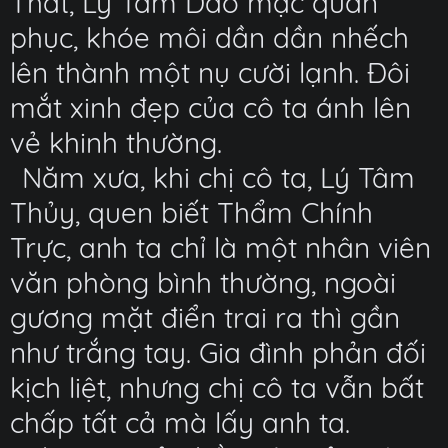
Thất, Lý Tâm Dao mặc quân
phục, khóe môi dần dần nhếch
lên thành một nụ cười lạnh. Đôi
mắt xinh đẹp của cô ta ánh lên
vẻ khinh thường.
Năm xưa, khi chị cô ta, Lý Tâm
Thủy, quen biết Thẩm Chính
Trực, anh ta chỉ là một nhân viên
văn phòng bình thường, ngoài
gương mặt điển trai ra thì gần
như trắng tay. Gia đình phản đối
kịch liệt, nhưng chị cô ta vẫn bất
chấp tất cả mà lấy anh ta.