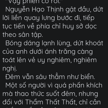
"Vậy phiền cô rồi."
Nguyễn Hạo Thịnh gật đầu, dứt
lời liền quay lưng bước đi, tiếp
tục tiến về phía chỉ huy sở dọc
theo sân tập.
Bóng dáng lạnh lùng, dứt khoát
của anh dưới ánh trăng càng
toát lên vẻ uy nghiêm, nghiêm
nghị.
Đêm vẫn sâu thẳm như biển.
Một số người vì quá phấn khích
mà thao thức suốt đêm, nhưng
đối với Thẩm Thất Thất, chỉ cần