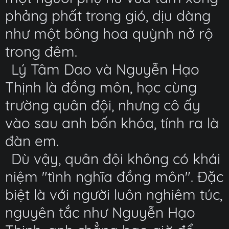
phảng phất trong gió, dịu dàng
như một bông hoa quỳnh nở rộ
trong đêm.
Lý Tâm Dao và Nguyễn Hạo
Thịnh là đồng môn, học cùng
trường quân đội, nhưng cô ấy
vào sau anh bốn khóa, tính ra là
đàn em.
Dù vậy, quân đội không có khái
niệm "tình nghĩa đồng môn". Đặc
biệt là với người luôn nghiêm túc,
nguyên tắc như Nguyễn Hạo