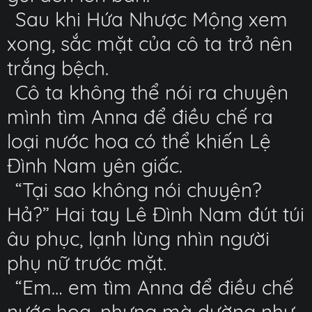
Sau khi Hứa Nhược Mộng xem
xong, sắc mặt của cô ta trở nên
trắng bệch.
Cô ta không thể nói ra chuyện
mình tìm Anna để điều chế ra
loại nước hoa có thể khiến Lệ
Đình Nam yên giấc.
“Tại sao không nói chuyện?
Hả?” Hai tay Lê Đình Nam đút túi
âu phục, lạnh lùng nhìn người
phụ nữ trước mặt.
“Em… em tìm Anna để điều chế
nước hoa, nhưng mà dường như