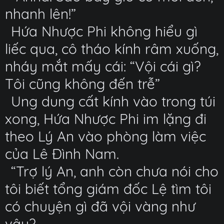
nhanh lên!”
Hứa Nhược Phi không hiểu gì
liếc qua, cô tháo kính râm xuống,
nháy mắt mấy cái: “Vội cái gì?
Tôi cũng không đến trễ”
Ung dung cất kính vào trong túi
xong, Hứa Nhược Phi im lặng đi
theo Lý An vào phòng làm việc
của Lê Đình Nam.
“Trợ lý An, anh còn chưa nói cho
tôi biết tổng giám đốc Lệ tìm tôi
có chuyện gì đã vội vàng như
vậy?