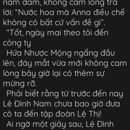
nắm đấm, không cam lòng trả
lời: “Nước hoa mà Anna điều chế
không có bất cứ vấn đề gì”.
“Tốt, ngày mai theo tôi đến
công ty
Hứa Nhược Mộng ngẩng đầu
lên, đáy mắt vừa mới không cam
lòng bây giờ lại có thêm sự
mừng rỡ.
Phải biết rằng từ trước đến nay
Lê Đình Nam chưa bao giờ đưa
cô ta đến tập đoàn Lệ Thị!
Ai ngờ một giây sau, Lệ Đình