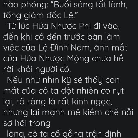
hào phóng: “Buổi sáng tốt lành,
tổng giám đốc Lệ.”
Từ lúc Hứa Nhược Phi đi vào,
đến khi cô đến trước bàn làm
việc của Lệ Đình Nam, ánh mắt
của Hứa Nhược Mộng chưa hề
rời khỏi người cô.
Nếu như nhìn kỹ sẽ thấy con
mắt của cô ta đột nhiên co rụt
lại, rõ ràng là rất kinh ngạc,
nhưng lại mạnh mẽ kiềm chế nỗi
sợ hãi trong
lòng, cô ta cố gắng trận định