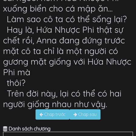
xuống biển cho cá mập ăn...
Làm sao cô ta có thể sống lại?
Hay là, Hứa Nhược Phi thật sự
chết rồi, Anna đang đứng trước
mặt cô ta chỉ là một người có
gương mặt giống với Hứa Nhược
Phi mà
thôi?
Trên đời này, lại có thể có hai
người giống nhau như vậy.
Chap trước
Chap sau
Danh sách chương