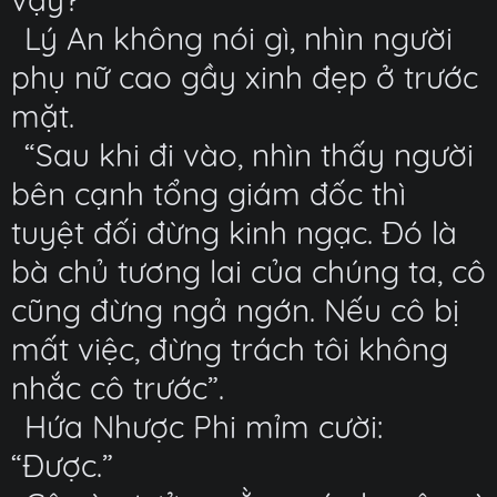
Lý An không nói gì, nhìn người
phụ nữ cao gầy xinh đẹp ở trước
mặt.
“Sau khi đi vào, nhìn thấy người
bên cạnh tổng giám đốc thì
tuyệt đối đừng kinh ngạc. Đó là
bà chủ tương lai của chúng ta, cô
cũng đừng ngả ngớn. Nếu cô bị
mất việc, đừng trách tôi không
nhắc cô trước”.
Hứa Nhược Phi mỉm cười:
“Được.”