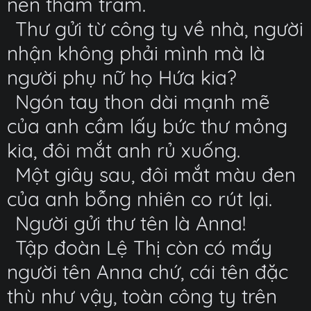
nên thâm trầm.
Thư gửi từ công ty về nhà, người
nhận không phải mình mà là
người phụ nữ họ Hứa kia?
Ngón tay thon dài mạnh mẽ
của anh cầm lấy bức thư mỏng
kia, đôi mắt anh rủ xuống.
Một giây sau, đôi mắt màu đen
của anh bỗng nhiên co rút lại.
Người gửi thư tên là Anna!
Tập đoàn Lệ Thị còn có mấy
người tên Anna chứ, cái tên đặc
thù như vậy, toàn công ty trên