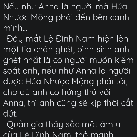
Nếu như Anna là người mà Hứa
Nhược Mộng phái đến bên cạnh
mình…
Đáy mắt Lệ Đình Nam hiện lên
một tia chán ghét, bình sinh anh
ghét nhất là có người muốn kiểm
soát anh, nếu như Anna là người
được Hứa Nhược Mộng phái tới,
cho dù anh có hứng thú với
Anna, thì anh cũng sẽ kịp thời cắt
đứt.
Quản gia thấy sắc mặt âm u
của Lê Đình Nam, thở mạnh