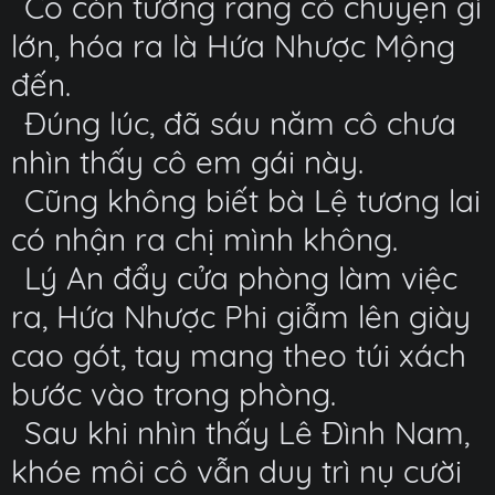
Cô còn tưởng rằng có chuyện gì
lớn, hóa ra là Hứa Nhược Mộng
đến.
Đúng lúc, đã sáu năm cô chưa
nhìn thấy cô em gái này.
Cũng không biết bà Lệ tương lai
có nhận ra chị mình không.
Lý An đẩy cửa phòng làm việc
ra, Hứa Nhược Phi giẫm lên giày
cao gót, tay mang theo túi xách
bước vào trong phòng.
Sau khi nhìn thấy Lê Đình Nam,
khóe môi cô vẫn duy trì nụ cười