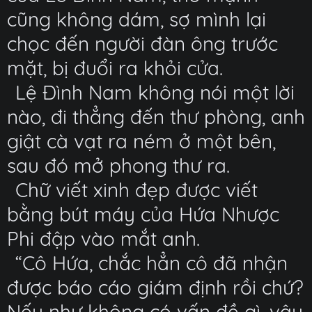
cũng không dám, sợ mình lại
chọc đến người đàn ông trước
mặt, bị đuổi ra khỏi cửa.
Lệ Đình Nam không nói một lời
nào, đi thẳng đến thư phòng, anh
giật cà vạt ra ném ở một bên,
sau đó mở phong thư ra.
Chữ viết xinh đẹp được viết
bằng bút máy của Hứa Nhược
Phi đập vào mắt anh.
“Cô Hứa, chắc hẳn cô đã nhận
được báo cáo giám định rồi chứ?
Nếu như không có vấn đề gì, vậy