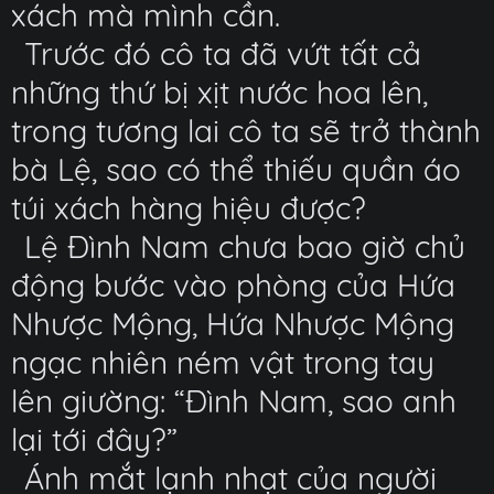
xách mà mình cần.
Trước đó cô ta đã vứt tất cả
những thứ bị xịt nước hoa lên,
trong tương lai cô ta sẽ trở thành
bà Lệ, sao có thể thiếu quần áo
túi xách hàng hiệu được?
Lệ Đình Nam chưa bao giờ chủ
động bước vào phòng của Hứa
Nhược Mộng, Hứa Nhược Mộng
ngạc nhiên ném vật trong tay
lên giường: “Đình Nam, sao anh
lại tới đây?”
Ánh mắt lạnh nhạt của người