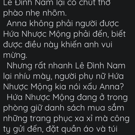
Lê Đình Nam lại có chút thở
phào nhẹ nhõm.
Anna không phải người được
Hứa Nhược Mộng phải đến, biết
được điều này khiến anh vui
mừng.
Nhưng rất nhanh Lê Đình Nam
lại nhíu mày, người phụ nữ Hứa
Nhược Mộng kia nói xấu Anna?
Hứa Nhược Mộng đang ở trong
phòng giữ danh sách mua sắm
những trang phục xa xỉ mà công
ty gửi đến, đặt quần áo và túi