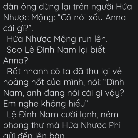
đàn ông dừng lại trên người Hứa
Nhược Mộng: “Cô nói xấu Anna
cái gì?”.
Hứa Nhược Mộng run lên.
Sao Lê Đình Nam lại biết
Anna?
Rất nhanh cô ta đã thu lại vẻ
hoảng hốt của mình, nói: “Đình
Nam, anh đang nói cái gì vậy?
Em nghe không hiểu”
Lệ Đình Nam cười lạnh, ném
phong thư mà Hứa Nhược Phi
gửi đến lên bàn.