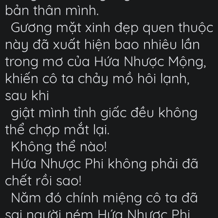
bản thân mình.
Gương mặt xinh đẹp quen thuộc
này đã xuất hiện bao nhiêu lần
trong mơ của Hứa Nhược Mộng,
khiến cô ta chảy mồ hôi lạnh,
sau khi
giật mình tỉnh giấc đều không
thể chợp mắt lại.
Không thể nào!
Hứa Nhược Phi không phải đã
chết rồi sao!
Năm đó chính miệng cô ta đã
sai người ném Hứa Nhược Phi