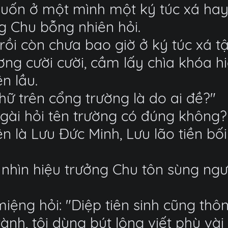
uốn ở một mình một ký túc xá hay 
ng Chu bỗng nhiên hỏi.
 rồi còn chưa bao giờ ở ký túc xá 
ơng cười cười, cầm lấy chìa khóa h
ên lầu.
hữ trên cổng trường là do ai đề?"
gài hỏi tên trường có đúng không? 
n là Lưu Đức Minh, Lưu lão tiền bối
 nhìn hiệu trưởng Chu tôn sùng ngư
iệng hỏi: "Diệp tiên sinh cũng thô
ành, tôi dùng bút lông viết phù vài