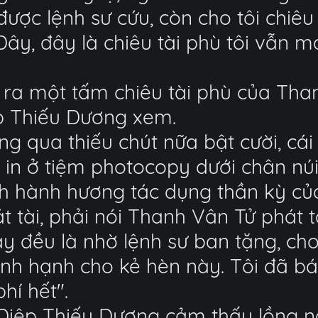
ợc lệnh sư cứu, còn cho tôi chiêu t
ây, đây là chiêu tài phù tôi vẫn 
da ra một tấm chiêu tài phù của Th
p Thiếu Dương xem.
 qua thiếu chút nữa bật cười, cái g
 in ở tiệm photocopy dưới chân nú
ách hành hương tác dụng thần kỳ củ
tài, phải nói Thanh Vân Tử phát t
y đều là nhờ lệnh sư ban tặng, ch
 vinh hạnh cho kẻ hèn này. Tôi đã báo
hí hết".
. Diệp Thiếu Dương cảm thấy lồng 