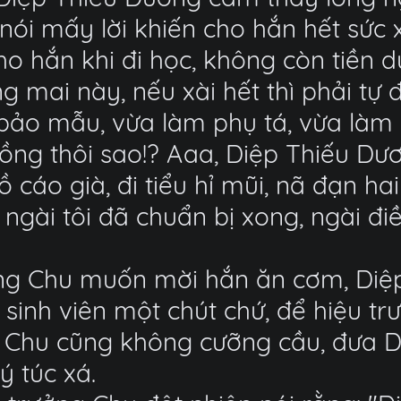
nói mấy lời khiến cho hắn hết sức 
cho hắn khi đi học, không còn tiền
 mai này, nếu xài hết thì phải tự đ
o mẫu, vừa làm phụ tá, vừa làm c
ồng thôi sao!? Aaa, Diệp Thiếu Dư
cáo già, đi tiểu hỉ mũi, nã đạn hai
 ngài tôi đã chuẩn bị xong, ngài đi
ng Chu muốn mời hắn ăn cơm, Diệp 
 sinh viên một chút chứ, để hiệu t
g Chu cũng không cưỡng cầu, đưa D
ý túc xá.