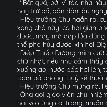
"Bất quá, bởi vì tòa nhà này 
hay trừ bổ, dần dần lâu ngày
Hiệu trưởng Chu ngẩn ra, cun
xong chỗ này, có hai gian ph
được, may mà dập lửa đúng l
thể phá hủy được, xin hỏi D
Diệp Thiếu Dương mỉm cười: 
chữ nhật, nếu như cảm thấy q
xuống ao, nước bốc hơi lên, 
toàn bộ phong thuỷ sẽ thuận l
Hiệu trưởng Chu mừng rỡ, li
Ông gọi giáo viên chủ nhiệm
hai vô cùng coi trọng, muốn 