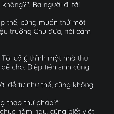
không?". Ba người đi tới
tập thể, cũng muốn thử một
iệu trưởng Chu đưa, nói cám
Tôi cố ý thỉnh một nhà thư
 đề cho. Diệp tiên sinh cũng
ời đề tự như thế, cũng không
ng thạo thư pháp?"
 chục năm nay, cũng biết viết