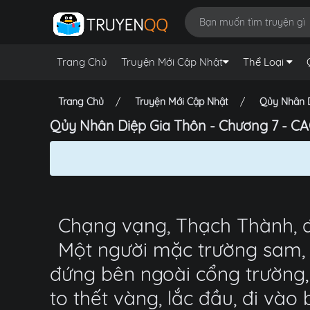
Trang Chủ
Truyện Mới Cập Nhật
Thể Loại
Trang Chủ
Truyện Mới Cập Nhật
Qủy Nhân D
Qủy Nhân Diệp Gia Thôn - Chương 7 - 
Chạng vạng, Thạch Thành, đ
Một người mặc trường sam, 
đứng bên ngoài cổng trường,
to thết vàng, lắc đầu, đi vào 