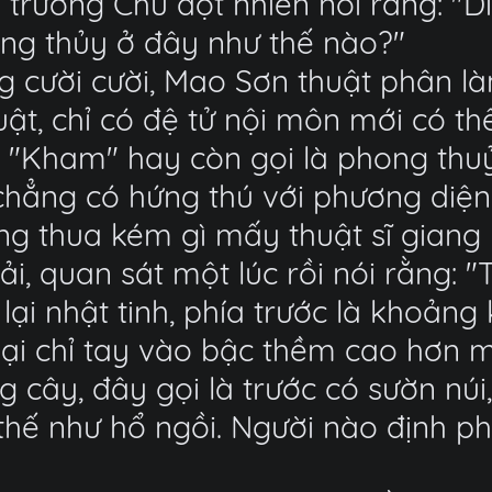
 trưởng Chu đột nhiên nói rằng: "D
ong thủy ở đây như thế nào?"
 cười cười, Mao Sơn thuật phân là
uật, chỉ có đệ tử nội môn mới có th
 "Kham" hay còn gọi là phong thuỷ
hẳng có hứng thú với phương diện n
g thua kém gì mấy thuật sĩ giang h
hải, quan sát một lúc rồi nói rằng
ại nhật tinh, phía trước là khoảng 
ại chỉ tay vào bậc thềm cao hơn m
g cây, đây gọi là trước có sườn núi
 thế như hổ ngồi. Người nào định 