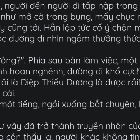
, người đến người đi tấp nập tron
g như mở cờ trong bụng, mấy chục 
y cũng tới. Hắn lập tức cố ý chặn mộ
c đường đi nhìn ngắm thưởng thức m
trưởng?". Phía sau bàn làm việc, mộ
nh hoan nghênh, đường đi khổ cực!"
tôi là Diệp Thiếu Dương là được rồi
cái.
một tiếng, ngồi xuống bắt chuyện, k
ư vậy đã trở thành truyền nhân của 
 cần thấy lạ, người khác không tin 