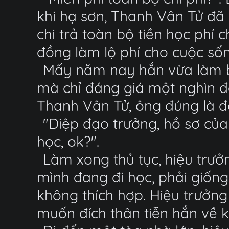
khi hạ sơn, Thanh Vân Tử đã 
chi trả toàn bộ tiền học phí 
đồng làm lộ phí cho cuộc sống
Mấy năm nay hắn vừa làm bả
mà chỉ đáng giá một nghìn đ
Thanh Vân Tử, ông đúng là đồ 
"Diệp đạo trưởng, hồ sơ của
học, ok?".
Làm xong thủ tục, hiệu trưở
mình đang đi học, phải giống
không thích hợp. Hiệu trưởn
muốn đích thân tiễn hắn về k