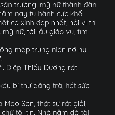
g sân trường, mỹ nữ thành đàn
năm nay tu hành cực khổ
t cô xinh đẹp nhất, hỏi vị trí
ỹ nữ, tới lầu giáo vụ, tìm
t ông mập trung niên nở nụ
.
!". Diệp Thiếu Dương rất
êu bí thư dâng trà, hết sức
Mao Sơn, thật sự rất giỏi,
chứ tôi tin. Nhớ năm đó tôi