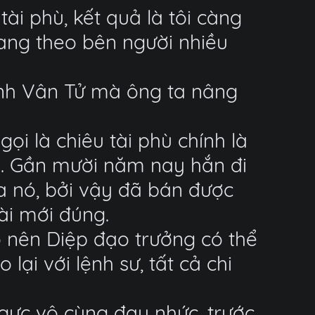
ài phù, kết quả là tôi càng
mang theo bên người nhiều
anh Vân Tử mà ông ta nâng
ọi là chiêu tài phù chính là
i. Gần mười năm nay hắn đi
a nó, bởi vậy đã bán được
ài mới đúng.
o nên Diệp đạo trưởng có thể
 lại với lệnh sư, tất cả chi
ngực vô cùng đau nhức, trước