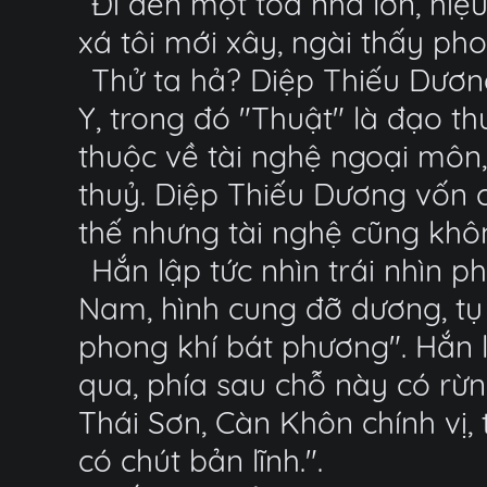
Đi đến một tòa nhà lớn, hiệu
xá tôi mới xây, ngài thấy ph
Thử ta hả? Diệp Thiếu Dương
Y, trong đó "Thuật" là đạo th
thuộc về tài nghệ ngoại môn,
thuỷ. Diệp Thiếu Dương vốn c
thế nhưng tài nghệ cũng khôn
Hắn lập tức nhìn trái nhìn p
Nam, hình cung đỡ dương, tụ l
phong khí bát phương". Hắn l
qua, phía sau chỗ này có rừn
Thái Sơn, Càn Khôn chính vị,
có chút bản lĩnh.".