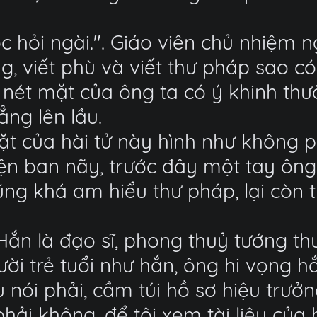
ọc hỏi ngài.". Giáo viên chủ nhiệm
ng, viết phù và viết thư pháp sao c
 nét mặt của ông ta có ý khinh th
ẳng lên lầu.
t của hài tử này hình như không ph
hiện ban nãy, trước đây một tay ông
ũng khá am hiểu thư pháp, lại còn 
Hắn là đạo sĩ, phong thuỷ tướng th
gười trẻ tuổi như hắn, ông hi vọng 
 nói phải, cầm túi hồ sơ hiệu trưở
phải không, để tôi xem tài liệu củ