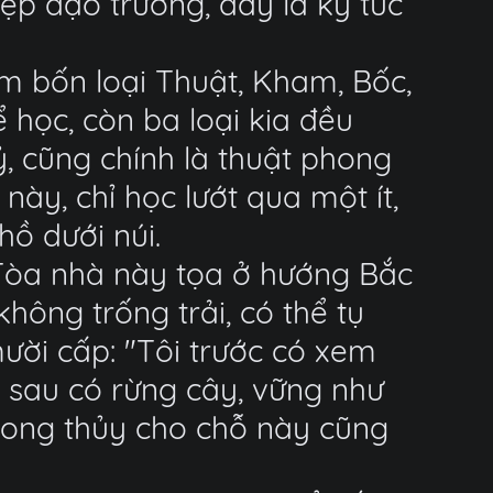
iệp đạo trưởng, đây là ký túc
m bốn loại Thuật, Kham, Bốc,
ể học, còn ba loại kia đều
, cũng chính là thuật phong
ày, chỉ học lướt qua một ít,
ồ dưới núi.
: "Tòa nhà này tọa ở hướng Bắc
không trống trải, có thể tụ
ười cấp: "Tôi trước có xem
, sau có rừng cây, vững như
phong thủy cho chỗ này cũng