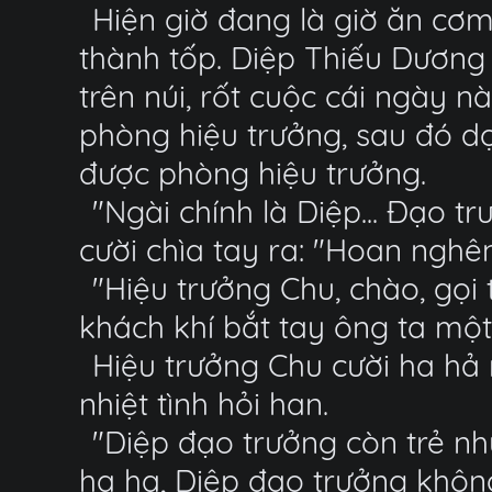
Hiện giờ đang là giờ ăn cơm
thành tốp. Diệp Thiếu Dươn
trên núi, rốt cuộc cái ngày nà
phòng hiệu trưởng, sau đó dọ
được phòng hiệu trưởng.
"Ngài chính là Diệp... Đạo 
cười chìa tay ra: "Hoan nghê
"Hiệu trưởng Chu, chào, gọi 
khách khí bắt tay ông ta một 
Hiệu trưởng Chu cười ha hả 
nhiệt tình hỏi han.
"Diệp đạo trưởng còn trẻ nh
ha ha, Diệp đạo trưởng không