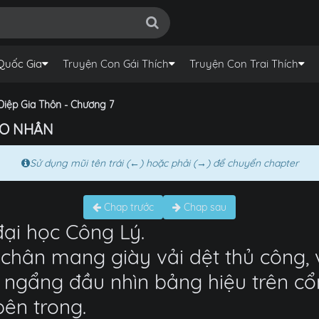
Quốc Gia
Truyện Con Gái Thích
Truyện Con Trai Thích
iệp Gia Thôn - Chương 7
CAO NHÂN
Sử dụng mũi tên trái (←) hoặc phải (→) để chuyển chapter
Chap trước
Chap sau
ại học Công Lý.
chân mang giày vải dệt thủ công,
 ngẩng đầu nhìn bảng hiệu trên c
bên trong.