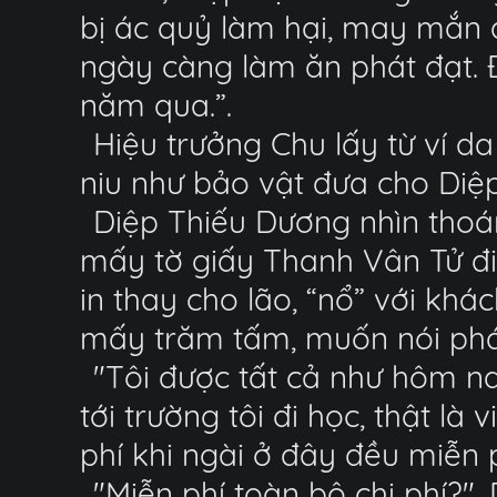
bị ác quỷ làm hại, may mắn đư
ngày càng làm ăn phát đạt. Đ
năm qua.”.
Hiệu trưởng Chu lấy từ ví 
niu như bảo vật đưa cho Diệ
Diệp Thiếu Dương nhìn thoáng
mấy tờ giấy Thanh Vân Tử đi
in thay cho lão, “nổ” với kh
mấy trăm tấm, muốn nói phát 
"Tôi được tất cả như hôm na
tới trường tôi đi học, thật là
phí khi ngài ở đây đều miễn p
"Miễn phí toàn bộ chi phí?"