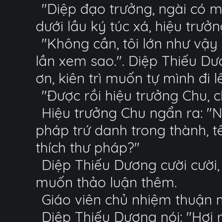
"Diệp đạo trưởng, ngài có m
dưới lầu ký túc xá, hiệu trưở
"Không cần, tôi lớn như vậy
lần xem sao.". Diệp Thiếu Dư
ơn, kiên trì muốn tự mình đi l
"Được rồi hiệu trưởng Chu, c
Hiệu trưởng Chu ngẩn ra: "N
pháp trứ danh trong thành, tê
thích thư pháp?"
Diệp Thiếu Dương cười cười,
muốn thảo luận thêm.
Giáo viên chủ nhiệm thuận m
Diệp Thiếu Dương nói: "Hơi r