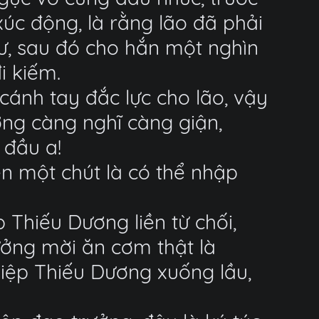
xúc động, là rằng lão đã phải
 dư, sau đó cho hắn một nghìn
i kiếm.
ánh tay đắc lực cho lão, vậy
ơng càng nghĩ càng giận,
 đầu a!
ền một chút là có thể nhập
Thiếu Dương liền từ chối,
rưởng mời ăn cơm thật là
iệp Thiếu Dương xuống lầu,