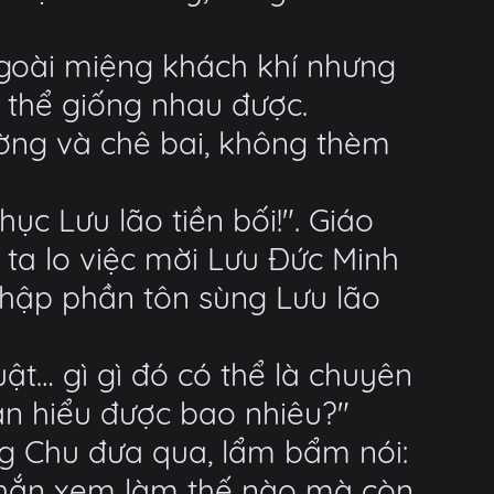
 ngoài miệng khách khí nhưng
ó thể giống nhau được.
ường và chê bai, không thèm
ục Lưu lão tiền bối!". Giáo
 ta lo việc mời Lưu Đức Minh
thập phần tôn sùng Lưu lão
uật… gì gì đó có thể là chuyên
hắn hiểu được bao nhiêu?"
ng Chu đưa qua, lẩm bẩm nói:
a hắn xem làm thế nào mà còn