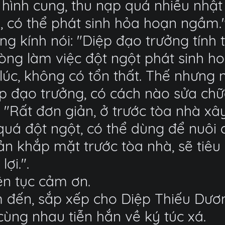
hình cung, thu nạp quá nhiều nhật t
, có thể phát sinh hỏa hoạn ngầm."
g kính nói: "Diệp đạo trưởng tính to
òng làm việc đột ngột phát sinh ho
úc, không có tổn thất. Thế nhưng 
iệp đạo trưởng, có cách nào sửa ch
"Rất đơn giản, ở trước tòa nhà xâ
uá đột ngột, có thể dùng để nuôi c
tản khắp mặt trước tòa nhà, sẽ tiêu
ợi.".
ên tục cảm ơn.
 đến, sắp xếp cho Diệp Thiếu Dươn
cùng nhau tiễn hắn về ký túc xá.