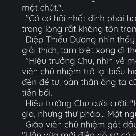
một chút.".
"Có cơ hội nhất định phải h
trong lòng rất không tôn trọ
Diệp Thiếu Dương nhìn thấy
giải thích, tạm biệt xong đi th
"Hiệu trưởng Chu, nhìn vẻ mặ
viên chủ nhiệm trở lại biểu 
đến đề tự, bản thân ông ta c
tiền bối.
Hiệu trưởng Chu cười cười: "
gia, nhưng thư pháp... Một n
Giáo viên chủ nhiệm gật đầu
"Hắn vừa mới điền hồ sơ có 