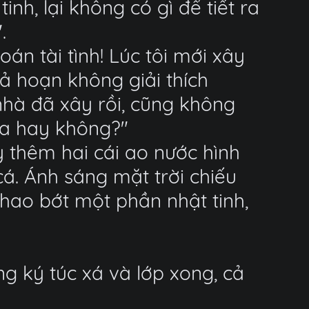
inh, lại không có gì để tiết ra
.
án tài tình! Lúc tôi mới xây
ả hoạn không giải thích
nhà đã xây rồi, cũng không
ữa hay không?"
y thêm hai cái ao nước hình
á. Ánh sáng mặt trời chiếu
 hao bớt một phần nhật tinh,
g ký túc xá và lớp xong, cả