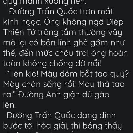
quỳ mạnh xuống nền.
Đường Trấn Quốc trợn mắt
kinh ngạc. Ông không ngờ Diệp
Thiên Tứ trông tầm thường vậy
mà lại có bản lĩnh ghê gớm như
thế, đến mức cháu trai ông hoàn
toàn không chống đỡ nổi!
“Tên kia! Mày dám bắt tao quỳ?
Mày chán sống rồi! Mau thả tao
ra!” Đường Anh giận dữ gào
lên.
Đường Trấn Quốc đang định
bước tới hòa giải, thì bỗng thấy