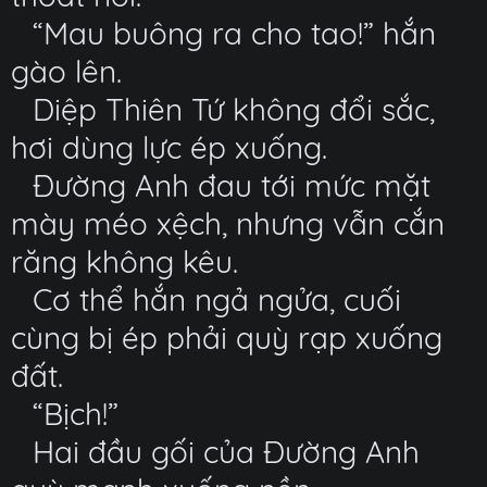
“Mau buông ra cho tao!” hắn
gào lên.
Diệp Thiên Tứ không đổi sắc,
hơi dùng lực ép xuống.
Đường Anh đau tới mức mặt
mày méo xệch, nhưng vẫn cắn
răng không kêu.
Cơ thể hắn ngả ngửa, cuối
cùng bị ép phải quỳ rạp xuống
đất.
“Bịch!”
Hai đầu gối của Đường Anh