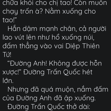
chữa khỏi cho chị tao! Còn muốn
chạy trốn à? Nằm xuống cho
tao!”
Hắn dậm mạnh chân, cả người
lao vút lên như hổ xuống núi,
đấm thẳng vào vai Diệp Thiên
Tứ!
“Đường Anh! Không được hỗn
xược!” Đường Trấn Quốc hét
lớn.
Nhưng đã quá muộn, nắm đấm
của Đường Anh đã ập xuống.
Đường Trấn Quốc thở dài: