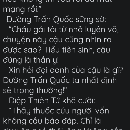
mạng rồi.”
Đường Trấn Quốc sững sờ:
“Cháu gái tôi từ nhỏ luyện võ,
chuyện này cậu cũng nhìn ra
được sao? Tiểu tiên sinh, cậu
đúng là thần y!
Xin hỏi đại danh của cậu là gì?
Đường Trấn Quốc ta nhất định
sẽ trọng thưởng!”
Diệp Thiên Tứ khẽ cười:
“Thầy thuốc cứu người vốn
không cầu báo đáp. Chỉ là