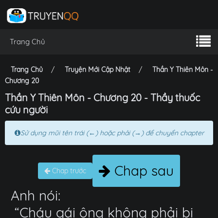
Trang Chủ
Trang Chủ
Truyện Mới Cập Nhật
Thần Y Thiên Môn -
Chương 20
Thần Y Thiên Môn - Chương 20 - Thầy thuốc
cứu người
Sử dụng mũi tên trái (←) hoặc phải (→) để chuyển chapter
Chap sau
Chap trước
Anh nói:
“Cháu gái ông không phải bị