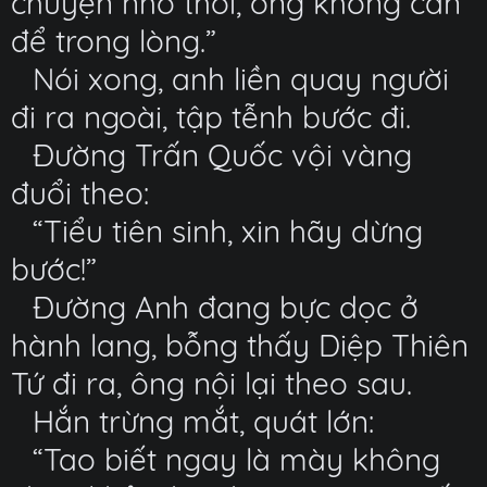
chuyện nhỏ thôi, ông không cần
để trong lòng.”
Nói xong, anh liền quay người
đi ra ngoài, tập tễnh bước đi.
Đường Trấn Quốc vội vàng
đuổi theo:
“Tiểu tiên sinh, xin hãy dừng
bước!”
Đường Anh đang bực dọc ở
hành lang, bỗng thấy Diệp Thiên
Tứ đi ra, ông nội lại theo sau.
Hắn trừng mắt, quát lớn:
“Tao biết ngay là mày không