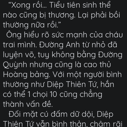
“Xong rồi… Tiểu tiên sinh thể
nào cũng bị thương. Lại phải bồi
thường nữa rồi.”
Ông hiểu rõ sức mạnh của cháu
trai mình. Đường Anh từ nhỏ đã
luyện võ, tuy không bằng Đường
Quỳnh nhưng cũng là cao thủ
Hoàng bảng. Với một người bình
thường như Diệp Thiên Tứ, hắn
có thể 1 chọi 10 cũng chẳng
thành vấn đề.
Đối mặt cú đấm dữ dội, Diệp
Thiên Tứ vẫn bình thản, chậm rãi