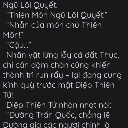
Ngũ Lôi Quyết.
“Thiên Môn Ngũ Lôi Quyết!”
“Nhẫn của môn chủ Thiên
Môn!”
“Cậu…”
Nhân vật lừng lẫy cả đất Thục,
chỉ cần dậm chân cũng khiến
thành trì run rẩy – lại đang cung
kính quỳ trước mặt Diệp Thiên
Tử!
Diệp Thiên Tử nhàn nhạt nói:
“Đường Trấn Quốc, chẳng lẽ
Đường gia các ngươi chính là