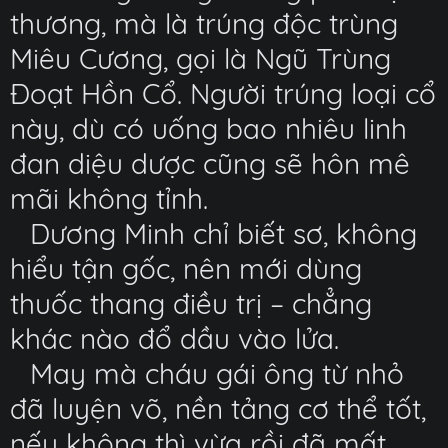
thương, mà là trúng độc trùng
Miêu Cương, gọi là Ngũ Trùng
Đoạt Hồn Cổ. Người trúng loại cổ
này, dù có uống bao nhiêu linh
đan diệu dược cũng sẽ hôn mê
mãi không tỉnh.
Dương Minh chỉ biết sơ, không
hiểu tận gốc, nên mới dùng
thuốc thang điều trị – chẳng
khác nào đổ dầu vào lửa.
May mà cháu gái ông từ nhỏ
đã luyện võ, nền tảng cơ thể tốt,
nếu không thì vừa rồi đã mất