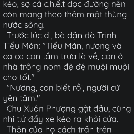
kéo, sợ cá c.h.ế.t dọc đường nên
còn mang theo thêm một thùng
nước sông.
Trước lúc đi, bà dặn dò Trịnh
Tiểu Mãn: "Tiểu Mãn, nương và
ca ca con tầm trưa là về, con ở
nhà trông nom đệ đệ muội muội
cho tốt."
"Nương, con biết rồi, người cứ
yên tâm."
Chu Xuân Phượng gật đầu, cùng
nhi t.ử đẩy xe kéo ra khỏi cửa.
Thôn của họ cách trấn trên