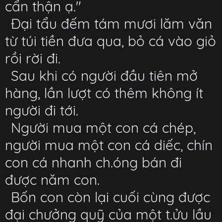
cẩn thận ạ."
Đại tẩu đếm tám mươi lăm văn
từ túi tiền đưa qua, bỏ cá vào giỏ
rồi rời đi.
Sau khi có người đầu tiên mở
hàng, lần lượt có thêm không ít
người đi tới.
Người mua một con cá chép,
người mua một con cá diếc, chín
con cá nhanh ch.óng bán đi
được năm con.
Bốn con còn lại cuối cùng được
đại chưởng quỹ của một t.ửu lầu