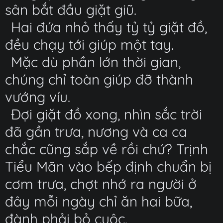
sân bắt đầu giặt giũ.
Hai đứa nhỏ thấy tỷ tỷ giặt đồ,
đều chạy tới giúp một tay.
Mặc dù phần lớn thời gian,
chúng chỉ toàn giúp đỡ thành
vướng víu.
Đợi giặt đồ xong, nhìn sắc trời
đã gần trưa, nương và ca ca
chắc cũng sắp về rồi chứ? Trịnh
Tiểu Mãn vào bếp định chuẩn bị
cơm trưa, chợt nhớ ra người ở
đây mỗi ngày chỉ ăn hai bữa,
đành phải bỏ cuộc.