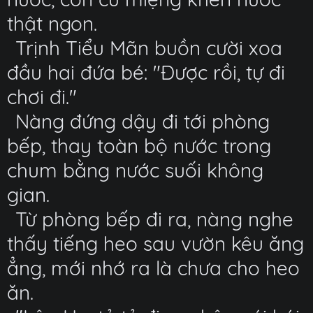
thật ngon.
Trịnh Tiểu Mãn buồn cười xoa
đầu hai đứa bé: "Được rồi, tự đi
chơi đi."
Nàng đứng dậy đi tới phòng
bếp, thay toàn bộ nước trong
chum bằng nước suối không
gian.
Từ phòng bếp đi ra, nàng nghe
thấy tiếng heo sau vườn kêu ăng
ẳng, mới nhớ ra là chưa cho heo
ăn.