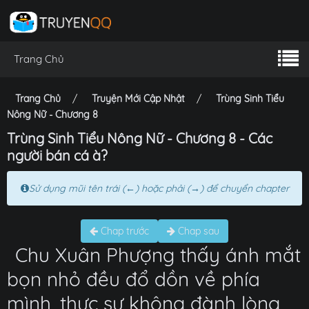
Trang Chủ
Trang Chủ
Truyện Mới Cập Nhật
Trùng Sinh Tiểu
Nông Nữ - Chương 8
Trùng Sinh Tiểu Nông Nữ - Chương 8 - Các
người bán cá à?
Sử dụng mũi tên trái (←) hoặc phải (→) để chuyển chapter
Chap trước
Chap sau
Chu Xuân Phượng thấy ánh mắt
bọn nhỏ đều đổ dồn về phía
mình, thực sự không đành lòng