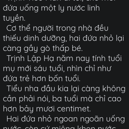
đứa uống một ly nước linh
tuyền.
Cơ thể người trong nhà đều
thiếu dinh dưỡng, hai đứa nhỏ lại
càng gầy gò thấp bé.
Trịnh Lập Hạ năm nay tính tuổi
mụ mới sáu tuổi, nhìn chỉ như
đứa trẻ hơn bốn tuổi.
Tiểu nha đầu kia lại càng không
cần phải nói, ba tuổi mà chỉ cao
hơn bảy mươi centimet.
Hai đứa nhỏ ngoan ngoãn uống
nước, còn cứ miệng khen nước