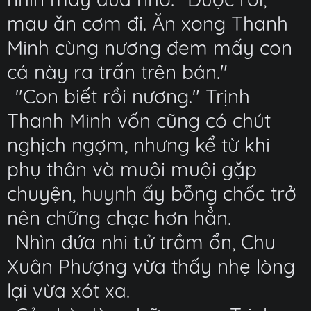
mau ăn cơm đi. Ăn xong Thanh
Minh cùng nương đem mấy con
cá này ra trấn trên bán."
"Con biết rồi nương." Trịnh
Thanh Minh vốn cũng có chút
nghịch ngợm, nhưng kể từ khi
phụ thân và muội muội gặp
chuyện, huynh ấy bỗng chốc trở
nên chững chạc hơn hẳn.
Nhìn đứa nhi t.ử trầm ổn, Chu
Xuân Phượng vừa thấy nhẹ lòng
lại vừa xót xa.