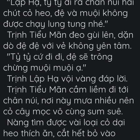
"Lập Hạ, tỷ tỷ đi ra chân núi hái
chút cỏ heo, đệ và muội không
được chạy lung tung nhé."
Trịnh Tiểu Mãn đeo gùi lên, dặn
dò đệ đệ với vẻ không yên tâm.
"Tỷ tỷ cứ đi đi, đệ sẽ trông
chừng muội muội ạ."
Trịnh Lập Hạ vội vàng đáp lời.
Trịnh Tiểu Mãn cầm liềm đi tới
chân núi, nơi này mưa nhiều nên
cỏ cây mọc vô cùng sum suê.
Nàng tìm được vài loại cỏ dại
heo thích ăn, cắt hết bỏ vào