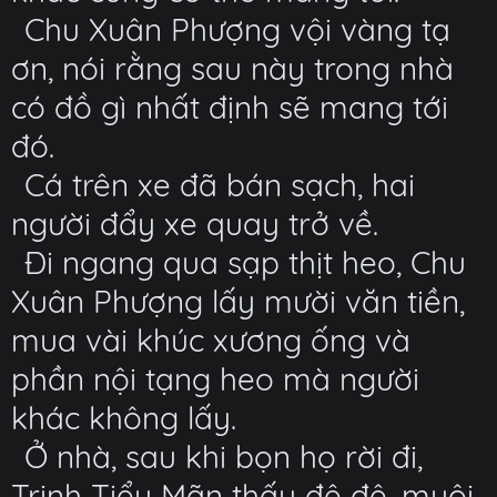
Chu Xuân Phượng vội vàng tạ
ơn, nói rằng sau này trong nhà
có đồ gì nhất định sẽ mang tới
đó.
Cá trên xe đã bán sạch, hai
người đẩy xe quay trở về.
Đi ngang qua sạp thịt heo, Chu
Xuân Phượng lấy mười văn tiền,
mua vài khúc xương ống và
phần nội tạng heo mà người
khác không lấy.
Ở nhà, sau khi bọn họ rời đi,
Trịnh Tiểu Mãn thấy đệ đệ, muội