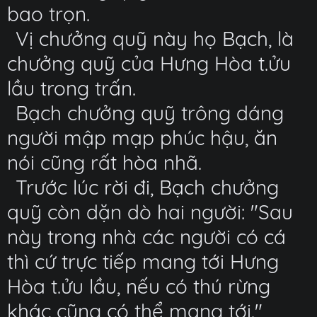
bao trọn.
Vị chưởng quỹ này họ Bạch, là
chưởng quỹ của Hưng Hòa t.ửu
lầu trong trấn.
Bạch chưởng quỹ trông dáng
người mập mạp phúc hậu, ăn
nói cũng rất hòa nhã.
Trước lúc rời đi, Bạch chưởng
quỹ còn dặn dò hai người: "Sau
này trong nhà các người có cá
thì cứ trực tiếp mang tới Hưng
Hòa t.ửu lầu, nếu có thú rừng
khác cũng có thể mang tới."