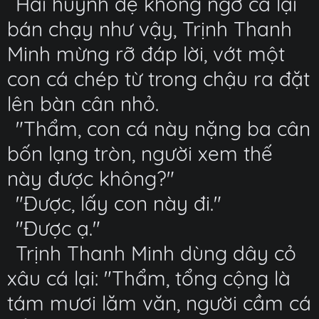
Hai huynh đệ không ngờ cá lại
bán chạy như vậy, Trịnh Thanh
Minh mừng rỡ đáp lời, vớt một
con cá chép từ trong chậu ra đặt
lên bàn cân nhỏ.
"Thẩm, con cá này nặng ba cân
bốn lạng tròn, người xem thế
này được không?"
"Được, lấy con này đi."
"Được ạ."
Trịnh Thanh Minh dùng dây cỏ
xâu cá lại: "Thẩm, tổng cộng là
tám mươi lăm văn, người cầm cá