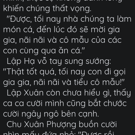
khiến chúng thất vọng.
"Được, tối nay nhà chúng ta làm
món cá, đến lúc đó sẽ mời gia
gia, nãi nãi và cô mẫu của các
con cùng qua ăn cá."
Lập Hạ vỗ tay sung sướng:
"Thật tốt quá, tối nay con đi gọi
gia gia, nãi nãi và tiểu cô mẫu!"
Lập Xuân còn chưa hiểu gì, thấy
ca ca cười mình cũng bắt chước
cười ngây ngô bên cạnh.
Chu Xuân Phượng buồn cười
nhìn mấy đứa nhỏ: "Được rồi,