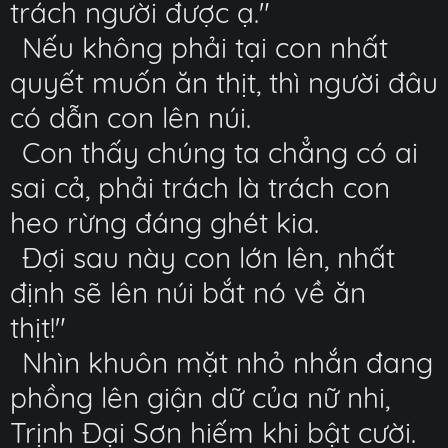
trách người được ạ."
Nếu không phải tại con nhất
quyết muốn ăn thịt, thì người đâu
có dẫn con lên núi.
Con thấy chúng ta chẳng có ai
sai cả, phải trách là trách con
heo rừng đáng ghét kia.
Đợi sau này con lớn lên, nhất
định sẽ lên núi bắt nó về ăn
thịt!"
Nhìn khuôn mặt nhỏ nhắn đang
phồng lên giận dữ của nữ nhi,
Trịnh Đại Sơn hiếm khi bật cười.