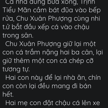
Cả nhà dùng bữa xong, Trịnh
Tiểu Mãn cầm bát đũa vào bếp
rửa, Chu Xuân Phượng cùng nhi
t.ử bắt đầu xếp cá vào chậu
trong sân.
Chu Xuân Phượng giữ lại một
con cá trắm nặng hai ba cân, lại
giữ thêm một con cá chép cỡ
tương tự.
Hai con này để lại nhà ăn, chín
con còn lại đều mang đi bán
hết.
Hai mẹ con đặt chậu cá lên xe