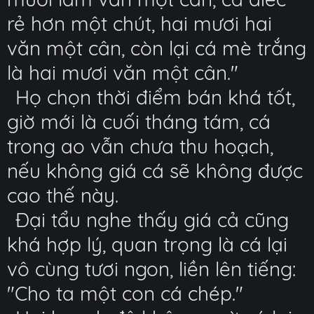
rẻ hơn một chút, hai mươi hai
văn một cân, còn lại cá mè trắng
là hai mươi văn một cân."
Họ chọn thời điểm bán khá tốt,
giờ mới là cuối tháng tám, cá
trong ao vẫn chưa thu hoạch,
nếu không giá cá sẽ không được
cao thế này.
Đại tẩu nghe thấy giá cả cũng
khá hợp lý, quan trọng là cá lại
vô cùng tươi ngon, liền lên tiếng:
"Cho ta một con cá chép."