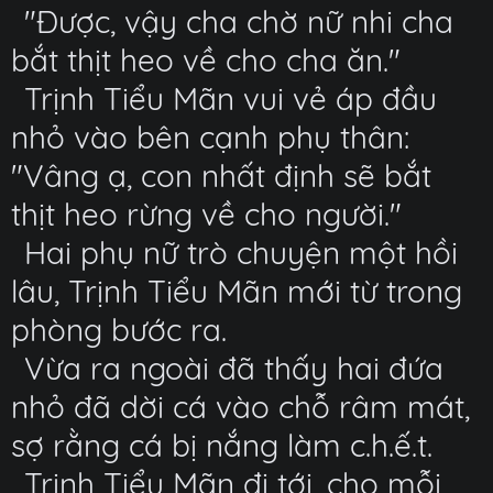
"Được, vậy cha chờ nữ nhi cha
bắt thịt heo về cho cha ăn."
Trịnh Tiểu Mãn vui vẻ áp đầu
nhỏ vào bên cạnh phụ thân:
"Vâng ạ, con nhất định sẽ bắt
thịt heo rừng về cho người."
Hai phụ nữ trò chuyện một hồi
lâu, Trịnh Tiểu Mãn mới từ trong
phòng bước ra.
Vừa ra ngoài đã thấy hai đứa
nhỏ đã dời cá vào chỗ râm mát,
sợ rằng cá bị nắng làm c.h.ế.t.
Trịnh Tiểu Mãn đi tới, cho mỗi