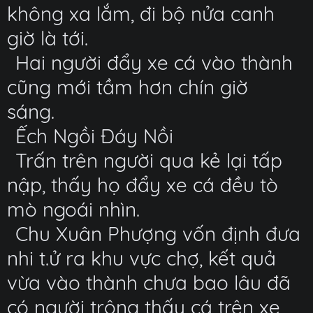
không xa lắm, đi bộ nửa canh
giờ là tới.
Hai người đẩy xe cá vào thành
cũng mới tầm hơn chín giờ
sáng.
Ếch Ngồi Đáy Nồi
Trấn trên người qua kẻ lại tấp
nập, thấy họ đẩy xe cá đều tò
mò ngoái nhìn.
Chu Xuân Phượng vốn định đưa
nhi t.ử ra khu vực chợ, kết quả
vừa vào thành chưa bao lâu đã
có người trông thấy cá trên xe