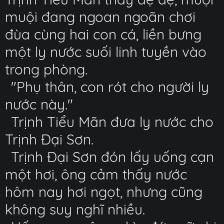
muội đang ngoan ngoãn chơi
đùa cùng hai con cá, liền bưng
một ly nước suối linh tuyền vào
trong phòng.
"Phụ thân, con rót cho người ly
nước này."
Trịnh Tiểu Mãn đưa ly nước cho
Trịnh Đại Sơn.
Trịnh Đại Sơn đón lấy uống cạn
một hơi, ông cảm thấy nước
hôm nay hơi ngọt, nhưng cũng
không suy nghĩ nhiều.