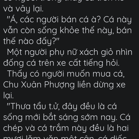
và vây lại.
"Á, các người bán cá à? Cá này
vẫn còn sống khỏe thế này, bán
thế nào đấy?"
Một người phụ nữ xách giỏ nhìn
đống cá trên xe cất tiếng hỏi.
Thấy có người muốn mua cá,
Chu Xuân Phượng liền dừng xe
lại.
"Thưa tẩu t.ử, đây đều là cá
sống mới bắt sáng sớm nay. Cá
chép và cá trắm này đều là hai
mươi lăm văn một cân, cá diếc