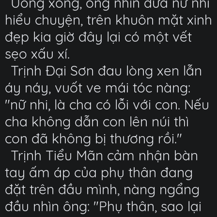
Uống xong, ông nhìn đứa nữ nhi
hiểu chuyện, trên khuôn mặt xinh
đẹp kia giờ đây lại có một vết
sẹo xấu xí.
Trịnh Đại Sơn đau lòng xen lẫn
áy náy, vuốt ve mái tóc nàng:
"nữ nhi, là cha có lỗi với con. Nếu
cha không dẫn con lên núi thì
con đã không bị thương rồi."
Trịnh Tiểu Mãn cảm nhận bàn
tay ấm áp của phụ thân đang
đặt trên đầu mình, nàng ngẩng
đầu nhìn ông: "Phụ thân, sao lại