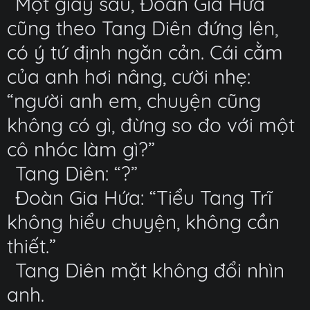
Một giây sau, Đoàn Gia Hứa
cũng theo Tang Diên đứng lên,
có ý tứ định ngăn cản. Cái cằm
của anh hơi nâng, cười nhẹ:
“người anh em, chuyện cũng
không có gì, đừng so đo với một
cô nhóc làm gì?”
Tang Diên: “?”
Đoàn Gia Hứa: “Tiểu Tang Trĩ
không hiểu chuyện, không cần
thiết.”
Tang Diên mặt không đổi nhìn
anh.