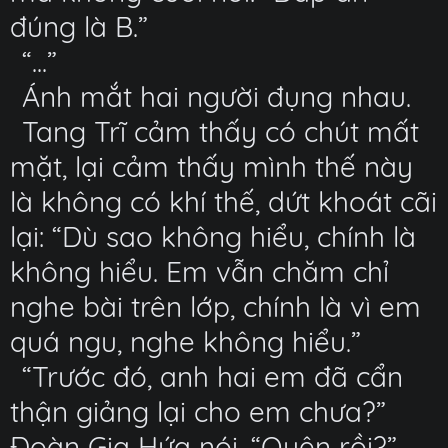
đúng là B.”
“...”
Ánh mắt hai người đụng nhau.
Tang Trĩ cảm thấy có chút mất
mặt, lại cảm thấy mình thế này
là không có khí thế, dứt khoát cãi
lại: “Dù sao không hiểu, chính là
không hiểu. Em vẫn chăm chỉ
nghe bài trên lớp, chính là vì em
quá ngu, nghe không hiểu.”
“Trước đó, anh hai em đã cẩn
thận giảng lại cho em chưa?”
Đoàn Gia Hứa nói, “Quên rồi?”