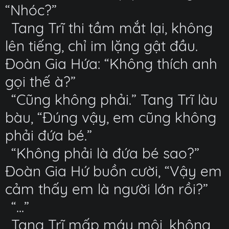
“Nhóc?”
Tang Trĩ thi tầm mắt lại, không
lên tiếng, chỉ im lặng gật đầu.
Đoàn Gia Hứa: “Không thích anh
gọi thế à?”
“Cũng không phải.” Tang Trĩ làu
bàu, “Đúng vậy, em cũng không
phải đứa bé.”
“Không phải là đứa bé sao?”
Đoàn Gia Hứ buồn cười, “Vậy em
cảm thấy em là người lớn rồi?”
“...”
Tang Trĩ mấp máy môi, không