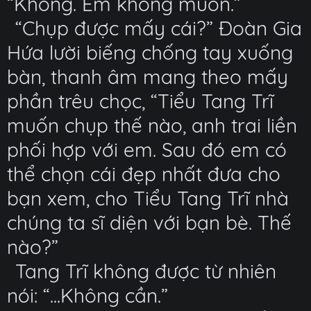
“Không. Em không muốn.”
“Chụp được mấy cái?” Đoàn Gia
Hứa lười biếng chống tay xuống
bàn, thanh âm mang theo mấy
phần trêu chọc, “Tiểu Tang Trĩ
muốn chụp thế nào, anh trai liền
phối hợp với em. Sau đó em có
thể chọn cái đẹp nhất đưa cho
bạn xem, cho Tiểu Tang Trĩ nhà
chúng ta sĩ diện với bạn bè. Thế
nào?”
Tang Trĩ không được từ nhiên
nói: “...Không cần.”