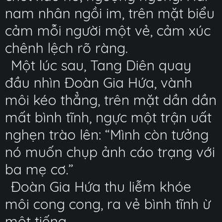
nam nhân ngồi im, trên mặt biểu
cảm mỗi người một vẻ, cảm xúc
chênh lệch rõ ràng.
Một lúc sau, Tang Diên quay
đầu nhìn Đoàn Gia Hứa, vành
môi kéo thẳng, trên mặt dần dần
mất bình tĩnh, ngực một trận uất
nghẹn trào lên: “Mình còn tưởng
nó muốn chụp ảnh cáo trạng với
ba mẹ cơ.”
Đoàn Gia Hứa thu liễm khóe
môi cong cong, ra vẻ bình tĩnh ừ
một tiếng.