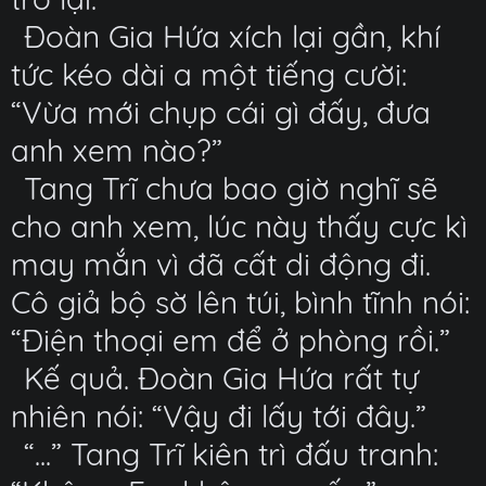
Đoàn Gia Hứa xích lại gần, khí
tức kéo dài a một tiếng cười:
“Vừa mới chụp cái gì đấy, đưa
anh xem nào?”
Tang Trĩ chưa bao giờ nghĩ sẽ
cho anh xem, lúc này thấy cực kì
may mắn vì đã cất di động đi.
Cô giả bộ sờ lên túi, bình tĩnh nói:
“Điện thoại em để ở phòng rồi.”
Kế quả. Đoàn Gia Hứa rất tự
nhiên nói: “Vậy đi lấy tới đây.”
“...” Tang Trĩ kiên trì đấu tranh: