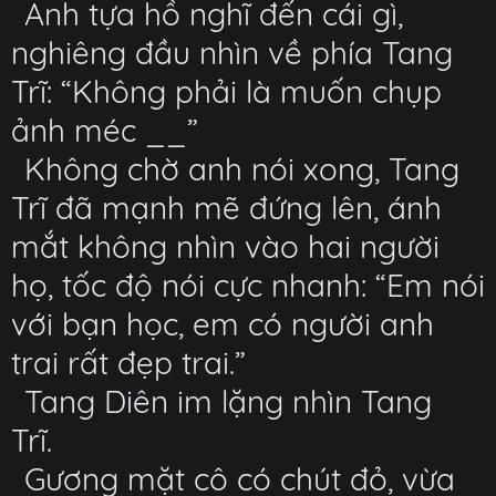
Anh tựa hồ nghĩ đến cái gì,
nghiêng đầu nhìn về phía Tang
Trĩ: “Không phải là muốn chụp
ảnh méc __”
Không chờ anh nói xong, Tang
Trĩ đã mạnh mẽ đứng lên, ánh
mắt không nhìn vào hai người
họ, tốc độ nói cực nhanh: “Em nói
với bạn học, em có người anh
trai rất đẹp trai.”
Tang Diên im lặng nhìn Tang
Trĩ.
Gương mặt cô có chút đỏ, vừa