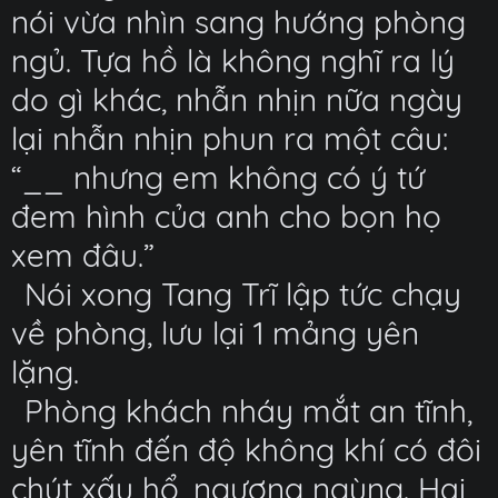
nói vừa nhìn sang hướng phòng
ngủ. Tựa hồ là không nghĩ ra lý
do gì khác, nhẫn nhịn nữa ngày
lại nhẫn nhịn phun ra một câu:
“__ nhưng em không có ý tứ
đem hình của anh cho bọn họ
xem đâu.”
Nói xong Tang Trĩ lập tức chạy
về phòng, lưu lại 1 mảng yên
lặng.
Phòng khách nháy mắt an tĩnh,
yên tĩnh đến độ không khí có đôi
chút xấu hổ, ngượng ngùng. Hai