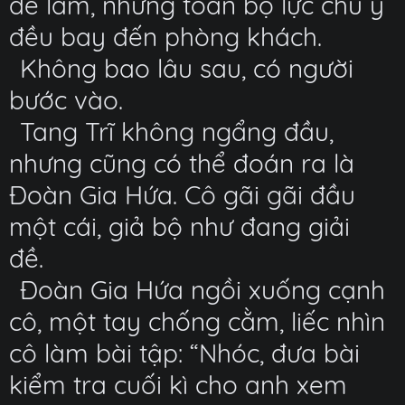
để làm, nhưng toàn bộ lực chú ý
đều bay đến phòng khách.
Không bao lâu sau, có người
bước vào.
Tang Trĩ không ngẩng đầu,
nhưng cũng có thể đoán ra là
Đoàn Gia Hứa. Cô gãi gãi đầu
một cái, giả bộ như đang giải
đề.
Đoàn Gia Hứa ngồi xuống cạnh
cô, một tay chống cằm, liếc nhìn
cô làm bài tập: “Nhóc, đưa bài
kiểm tra cuối kì cho anh xem