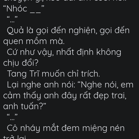
“Nhóc __”
“...”
Quả là gọi đến nghiện, gọi đến
quen mồm mà.
Cứ như vậy, nhất định không
chịu đổi?
Tang Trĩ muốn chỉ trích.
Lại nghe anh nói: “Nghe nói, em
cảm thấy anh đây rất đẹp trai,
anh tuấn?”
“...”
Cô nháy mắt đem miệng nén
trở lại.