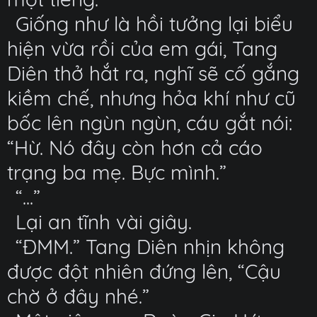
Giống như là hồi tưởng lại biểu
hiện vừa rồi của em gái, Tang
Diên thở hắt ra, nghĩ sẽ cố gắng
kiềm chế, nhưng hỏa khí như cũ
bốc lên ngùn ngùn, cáu gắt nói:
“Hừ. Nó đây còn hơn cả cáo
trạng ba mẹ. Bực mình.”
“...”
Lại an tĩnh vài giây.
“ĐMM.” Tang Diên nhịn không
được đột nhiên đứng lên, “Cậu
chờ ở đây nhé.”