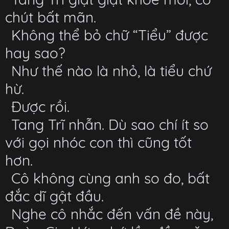
chút bất mãn.
Không thể bỏ chữ “Tiểu” được
hay sao?
Như thế nào là nhỏ, là tiểu chứ
hừ.
Được rồi.
Tang Trĩ nhẫn. Dù sao chí ít so
với gọi nhóc con thì cũng tốt
hơn.
Cô không cùng anh so đo, bất
đắc dĩ gật đầu.
Nghe cô nhắc đến vấn đề này,