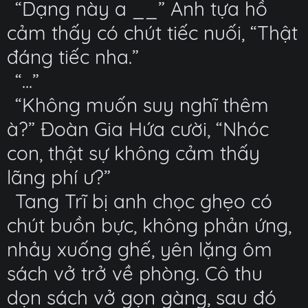
“Dạng này a __” Anh tựa hồ
cảm thấy có chút tiếc nuối, “Thật
đáng tiếc nha.”
“...”
“Không muốn suy nghĩ thêm
à?” Đoàn Gia Hứa cười, “Nhóc
con, thật sự không cảm thấy
lãng phí ư?”
Tang Trĩ bị anh chọc ghẹo có
chút buồn bực, không phản ứng,
nhảy xuống ghế, yên lặng ôm
sách vở trở về phòng. Cô thu
dọn sách vở gọn gàng, sau đó