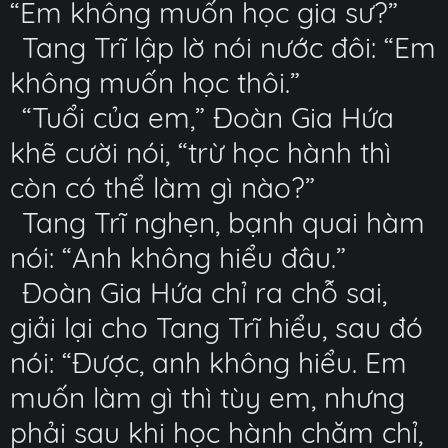
“Em không muốn học gia sư?”
Tang Trĩ lập lờ nói nước đôi: “Em
không muốn học thôi.”
“Tuổi của em,” Đoàn Gia Hứa
khẽ cười nói, “trừ học hành thì
còn có thể làm gì nào?”
Tang Trĩ nghẹn, bạnh quai hàm
nói: “Anh không hiểu đâu.”
Đoàn Gia Hứa chỉ ra chỗ sai,
giải lại cho Tang Trĩ hiểu, sau đó
nói: “Được, anh không hiểu. Em
muốn làm gì thì tùy em, nhưng
phải sau khi học hành chăm chỉ,