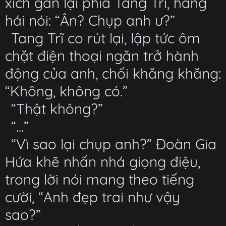
xích gần lại phía Tang Trĩ, hăng
hái nói: “Ân? Chụp anh ư?”
Tang Trĩ co rút lại, lập tức ôm
chặt điện thoại ngăn trở hành
động của anh, chối khăng khăng:
“Không, không có.”
“Thật không?”
“...”
“Vì sao lại chụp anh?” Đoàn Gia
Hứa khẽ nhấn nhá giọng điệu,
trong lời nói mang theo tiếng
cười, “Anh đẹp trai như vậy
sao?”