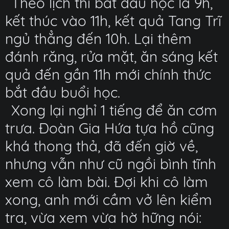
Theo lịch thì bắt đầu học là 9h,
kết thúc vào 11h, kết quả Tang Trĩ
ngủ thẳng đến 10h. Lại thêm
đánh răng, rửa mặt, ăn sáng kết
quả đến gần 11h mới chính thức
bắt đầu buổi học.
Xong lại nghỉ 1 tiếng để ăn cơm
trưa. Đoàn Gia Hứa tựa hồ cũng
khá thong thả, đã đến giờ về,
nhưng vẫn như cũ ngồi bình tĩnh
xem cô làm bài. Đợi khi cô làm
xong, anh mới cầm vở lên kiểm
tra, vừa xem vừa hờ hững nói: