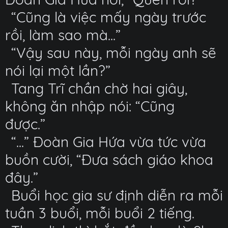
“Cũng là việc mấy ngày trước
rồi, làm sao mà...”
“Vậy sau này, mỗi ngày anh sẽ
nói lại một lần?”
Tang Trĩ chần chờ hai giây,
không ăn nhập nói: “Cũng
được.”
“...” Đoàn Gia Hứa vừa tức vừa
buồn cười, “Đưa sách giáo khoa
đây.”
Buổi học gia sư định diễn ra mỗi
tuần 3 buổi, mỗi buổi 2 tiếng.