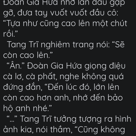
Đoàn Gia Hứa nhớ lần đầu gặp
gỡ, đưa tay vuốt vuốt đầu cô:
“Tựa như cũng cao lên một chút
rồi.”
Tang Trĩ nghiêm trang nói: “Sẽ
còn cao lên.”
“Ân.” Đoàn Gia Hứa giọng điệu
cà lơ, cà phất, nghe không quá
đứng đắn, “Đến lúc đó, lớn lên
còn cao hơn anh, nhớ đến bảo
hộ anh nhé.”
“...” Tang Trĩ tưởng tượng ra hình
ảnh kia, nói thầm, “Cũng không