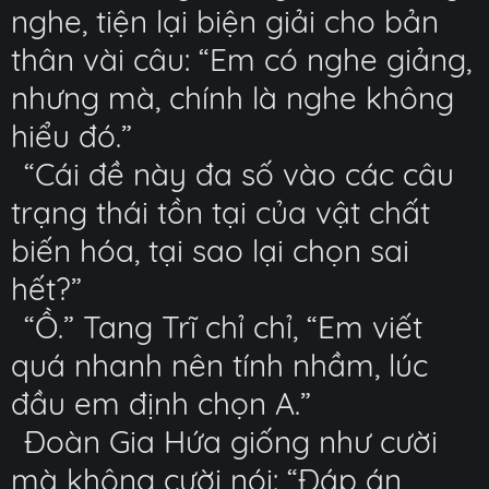
nghe, tiện lại biện giải cho bản
thân vài câu: “Em có nghe giảng,
nhưng mà, chính là nghe không
hiểu đó.”
“Cái đề này đa số vào các câu
trạng thái tồn tại của vật chất
biến hóa, tại sao lại chọn sai
hết?”
“Ồ.” Tang Trĩ chỉ chỉ, “Em viết
quá nhanh nên tính nhầm, lúc
đầu em định chọn A.”
Đoàn Gia Hứa giống như cười
mà không cười nói: “Đáp án