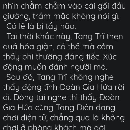
nhìn chằm chằm vào cái gối đầu
giường, trầm mặc không nói gì.
Có lẽ là bị tẩy não.
Tại thời khắc này, Tang Trĩ thẹn
quá hóa giận, cô thế mà cảm
thấy phi thường đáng tiếc. Xúc
động muốn đánh người mà.
Sau đó, Tang Trĩ không nghe
thấy động tĩnh Đoàn Gia Hứa rời
đi. Dỏng tai nghe thì thấy Đoàn
Gia Hứa cùng Tang Diên đang
chơi điện tử, chẳng qua là không
chơi ở phòng khách mà dời