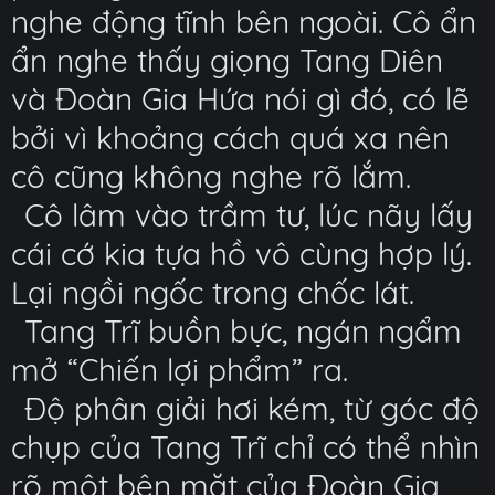
nghe động tĩnh bên ngoài. Cô ẩn
ẩn nghe thấy giọng Tang Diên
và Đoàn Gia Hứa nói gì đó, có lẽ
bởi vì khoảng cách quá xa nên
cô cũng không nghe rõ lắm.
Cô lâm vào trầm tư, lúc nãy lấy
cái cớ kia tựa hồ vô cùng hợp lý.
Lại ngồi ngốc trong chốc lát.
Tang Trĩ buồn bực, ngán ngẩm
mở “Chiến lợi phẩm” ra.
Độ phân giải hơi kém, từ góc độ
chụp của Tang Trĩ chỉ có thể nhìn
rõ một bên mặt của Đoàn Gia