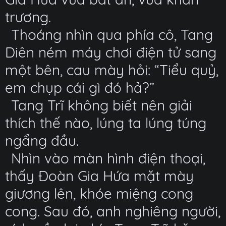
trương.
Thoáng nhìn qua phía cô, Tang
Diên ném máy chơi điện tử sang
một bên, cau mày hỏi: “Tiểu quỷ,
em chụp cái gì đó hả?”
Tang Trĩ không biết nên giải
thích thế nào, lúng ta lúng túng
ngẩng đầu.
Nhìn vào màn hình điện thoại,
thấy Đoàn Gia Hứa mặt mày
giương lên, khóe miệng cong
cong. Sau đó, anh nghiêng người,