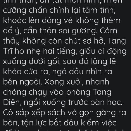
cưỡng chấn chỉnh lại tâm tình,
khoác lên dáng vẻ không thèm
để ý, cẩn thận soi gương. Cảm
thấy không còn chút sơ hở, Tang
Trĩ ho nhẹ hai tiếng, giấu di động
xuống dưới gối, sau đó lặng lẽ
khéo cửa ra, ngó đầu nhìn ra
bên ngoài. Xong xuôi, nhanh
chóng chạy vào phòng Tang
Diên, ngồi xuống trước bàn học.
Cô sắp xếp sách vở gọn gàng ra
bàn, tận lực bắt đầu kiếm việc