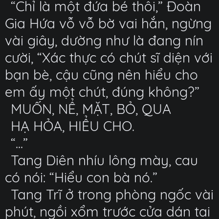
“Chỉ là một đứa bé thôi,” Đoàn
Gia Hứa vỗ vỗ bờ vai hắn, ngừng
vài giây, dường như là đang nín
cười, “Xác thực có chút sĩ diện với
bạn bè, cậu cũng nên hiểu cho
em ấy một chút, đúng không?”
MUỐN, NỂ, MẶT, BỎ, QUA
HẠ HỎA, HIỂU CHO.
“...”
Tang Diên nhíu lông mày, cau
có nói: “Hiểu con bà nó.”
Tang Trĩ ở trong phòng ngốc vài
phút, ngồi xổm trước cửa dán tai