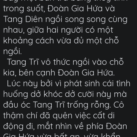
trong suốt, Đoàn Gia Hứa và
Tang Diên ngồi song song cùng
nhau, giữa hai người có một
khoảng cách vừa đủ một chỗ
ngồi.
Tang Trĩ vô thức ngồi vào chỗ
kia, bên cạnh Đoàn Gia Hứa.
Lúc này bởi vì phát sinh cái tình
huống dở khóc dở cười này mà
đầu óc Tang Trĩ trống rỗng. Cô
thậm chí đã quên việc cất di
động đi, mắt nhìn về phía Đoàn
Gia Hứa vừa bất an, vừa khẩn