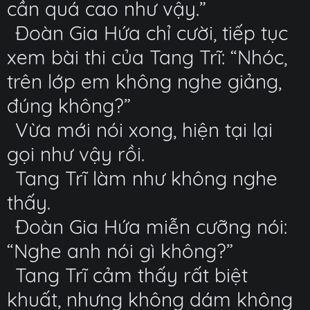
cần quá cao như vậy.”
Đoàn Gia Hứa chỉ cười, tiếp tục
xem bài thi của Tang Trĩ: “Nhóc,
trên lớp em không nghe giảng,
đúng không?”
Vừa mới nói xong, hiện tại lại
gọi như vậy rồi.
Tang Trĩ làm như không nghe
thấy.
Đoàn Gia Hứa miễn cưỡng nói:
“Nghe anh nói gì không?”
Tang Trĩ cảm thấy rất biệt
khuất, nhưng không dám không