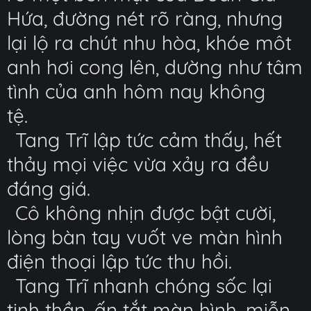
Hứa, đường nét rõ ràng, nhưng
lại lộ ra chút nhu hòa, khóe môt
anh hơi cong lên, dường như tâm
tình của anh hôm nay không
tệ.
Tang Trĩ lập tức cảm thấy, hết
thảy mọi việc vừa xảy ra đều
đáng giá.
Cô không nhịn được bật cười,
lòng bàn tay vuốt ve màn hình
điện thoại lập tức thu hồi.
Tang Trĩ nhanh chóng sốc lại
tinh thần, ấn tắt màn hình, miễn