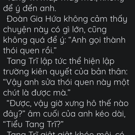
để ý đến anh.
Đoàn Gia Hứa không cảm thấy
chuyện này có gì lớn, cũng
không quá để ý: “Anh gọi thành
thói quen rồi.”
Tang Trĩ lập tức thể hiện lập
trường kiên quyết của bản thân:
“Vậy anh sửa thói quen này một
chút là được mà.”
“Được, vậy giờ xưng hô thế nào
đây?” âm cuối của anh kéo dài,
“Tiểu Tang Trĩ?”
Tang Trĩ giật giật khóe môi, có