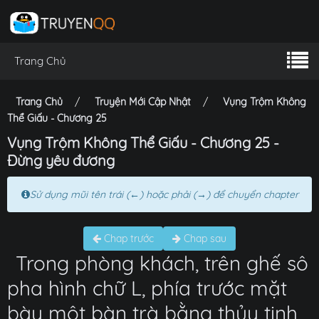
Trang Chủ
Trang Chủ
Truyện Mới Cập Nhật
Vụng Trộm Không
Thể Giấu - Chương 25
Vụng Trộm Không Thể Giấu - Chương 25 -
Đừng yêu đương
Sử dụng mũi tên trái (←) hoặc phải (→) để chuyển chapter
Chap trước
Chap sau
Trong phòng khách, trên ghế sô
pha hình chữ L, phía trước mặt
bày một bàn trà bằng thủy tinh