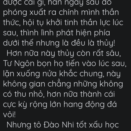
được cái gì, hắn ngay sau đó
phóng xuất ra chính mình thần
thức, hội tụ khởi tinh thần lực lúc
sau, thình lình phát hiện phía
dưới thế nhưng là đều là thủy!
Hơn nữa này thủy còn rất sâu,
Tư Ngôn bọn họ tiến vào lúc sau,
lặn xuống nửa khắc chung, này
không gian chẳng những không
có thu nhỏ, hơn nữa thành cái
cực kỳ rộng lớn hang động đá
vôi!
Nhưng tô Đào Nhi tốt xấu học