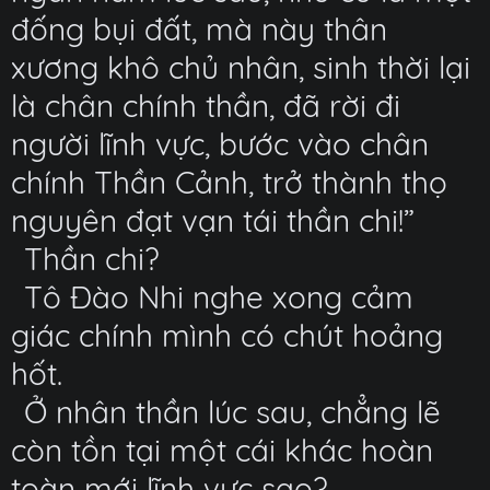
đống bụi đất, mà này thân
xương khô chủ nhân, sinh thời lại
là chân chính thần, đã rời đi
người lĩnh vực, bước vào chân
chính Thần Cảnh, trở thành thọ
nguyên đạt vạn tái thần chi!”
Thần chi?
Tô Đào Nhi nghe xong cảm
giác chính mình có chút hoảng
hốt.
Ở nhân thần lúc sau, chẳng lẽ
còn tồn tại một cái khác hoàn
toàn mới lĩnh vực sao?