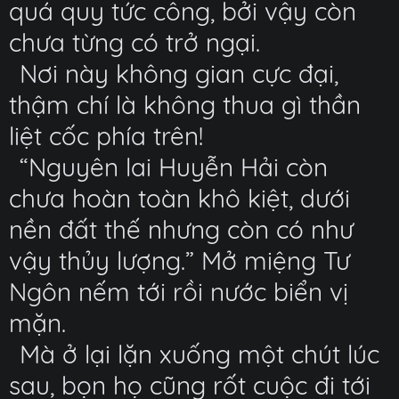
quá quy tức công, bởi vậy còn
chưa từng có trở ngại.
Nơi này không gian cực đại,
thậm chí là không thua gì thần
liệt cốc phía trên!
“Nguyên lai Huyễn Hải còn
chưa hoàn toàn khô kiệt, dưới
nền đất thế nhưng còn có như
vậy thủy lượng.” Mở miệng Tư
Ngôn nếm tới rồi nước biển vị
mặn.
Mà ở lại lặn xuống một chút lúc
sau, bọn họ cũng rốt cuộc đi tới