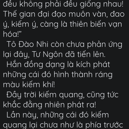
đều không phải đều giống nhau!
Thế gian đại đạo muôn vàn, đao
ý, kiếm ý, càng là thiên biến vạn
hóa!”
Tô Đào Nhi còn chưa phản ứng
lại đây, Tư Ngôn đã tiến lên.
Hắn đồng dạng là kích phát
những cái đó hình thành ráng
màu kiếm khí!
Đầy trời kiếm quang, cũng tức
khắc đằng nhiên phát ra!
Lần này, những cái đó kiếm
quang lại chưa như là phía trước