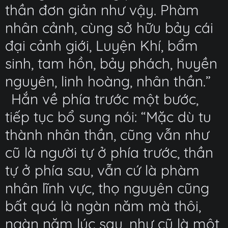
thần đơn giản như vậy. Phàm
nhân cảnh, cùng sở hữu bảy cái
đại cảnh giới, Luyện Khí, bẩm
sinh, tam hồn, bảy phách, huyền
nguyên, linh hoàng, nhân thần.”
Hắn về phía trước một bước,
tiếp tục bổ sung nói: “Mặc dù tu
thành nhân thần, cũng vẫn như
cũ là người tự ở phía trước, thần
tự ở phía sau, vẫn cứ là phàm
nhân lĩnh vực, thọ nguyên cũng
bất quá là ngàn năm mà thôi,
ngàn năm lúc sau, như cũ là một