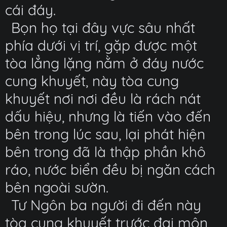
cái đáy.
Bọn họ tại đây vực sâu nhất
phía dưới vị trí, gặp được một
tòa lẳng lặng nằm ở đáy nước
cung khuyết, này tòa cung
khuyết nơi nơi đều là rách nát
dấu hiệu, nhưng là tiến vào đến
bên trong lúc sau, lại phát hiện
bên trong đã là thập phần khô
ráo, nước biển đều bị ngăn cách
bên ngoài sườn.
Tư Ngôn ba người đi đến này
tòa cung khuyết trước đại môn,