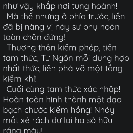
như vậy khắp nơi tung hoành!
Mà thế nhưng ở phía trước, liền
đã bị nàng vị này sư phụ hoàn
toàn chặn đứng!
Thương thần kiếm pháp, tiền
tam thức, Tư Ngôn mỗi dung hợp
nhất thức, liền phá vỡ một tầng
kiếm khí!
Cuối cùng tam thức xác nhập!
Hoàn toàn hình thành một đạo
bạch chước kiếm hồng! Nháy
mắt xé rách dư lại hạ sở hữu
ráng màu!