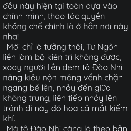
đầu này hiện tại toàn dựa vào
chính mình, thao tác quyền
khống chế chính là ở hắn nơi này
nha!
Mới chỉ là tưởng thôi, Tư Ngôn
liền làm bộ kiên trì không được,
xoay người liền đem tô Đào Nhi
nâng kiều nộn mông vểnh chặn
ngang bế lên, nhảy đến giữa
không trung, liên tiếp nhảy lên
tránh đi này đó hoa cả mắt kiếm
khí.
Mà tô Đào Nhi càng là theo bản