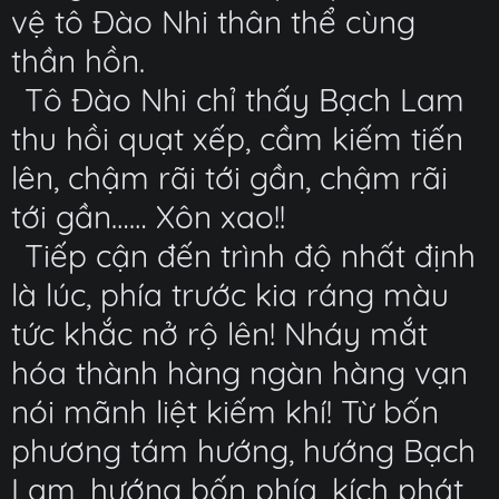
vệ tô Đào Nhi thân thể cùng
thần hồn.
Tô Đào Nhi chỉ thấy Bạch Lam
thu hồi quạt xếp, cầm kiếm tiến
lên, chậm rãi tới gần, chậm rãi
tới gần…… Xôn xao!!
Tiếp cận đến trình độ nhất định
là lúc, phía trước kia ráng màu
tức khắc nở rộ lên! Nháy mắt
hóa thành hàng ngàn hàng vạn
nói mãnh liệt kiếm khí! Từ bốn
phương tám hướng, hướng Bạch
Lam, hướng bốn phía, kích phát