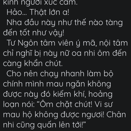
kinh người xúc cảm.
Hảo… Thật lớn a!
Nha đầu này như thế nào tàng
đến tốt như vậy!
Tư Ngôn tâm viên ý mã, nội tâm
chỉ nghĩ bị này nữ oa nhi ôm đến
càng khẩn chút.
Cho nên chạy nhanh làm bộ
chính mình mau ngăn không
được này đó kiếm khí, hoảng
loạn nói: “Ôm chặt chút! Vi sư
mau hộ không được ngươi! Chân
nhi cũng quấn lên tới!”