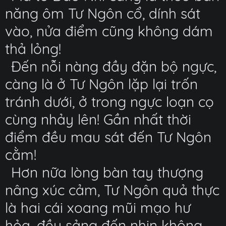
năng ôm Tư Ngôn cổ, dính sát
vào, nửa điểm cũng không dám
thả lỏng!
Đến nỗi nàng đầy đặn bộ ngực,
càng là ở Tư Ngôn lặp lại trốn
tránh dưới, ở trong ngực loạn cọ
cùng nhảy lên! Gần nhất thời
điểm đều mau sát đến Tư Ngôn
cằm!
Hơn nữa lòng bàn tay thượng
nâng xúc cảm, Tư Ngôn quả thực
là hai cái xoang mũi mạo hư
hỏa, đều sảng đến nhịn không