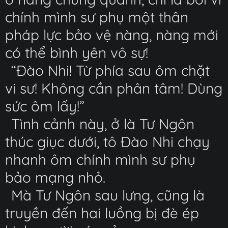
chính mình sư phụ một thân
pháp lực bảo vệ nàng, nàng mới
có thể bình yên vô sự!
“Đào Nhi! Từ phía sau ôm chặt
vi sư! Không cần phân tâm! Dùng
sức ôm lấy!”
Tình cảnh này, ở là Tư Ngôn
thúc giục dưới, tô Đào Nhi chạy
nhanh ôm chính mình sư phụ
bảo mạng nhỏ.
Mà Tư Ngôn sau lưng, cũng là
truyền đến hai luồng bị đè ép