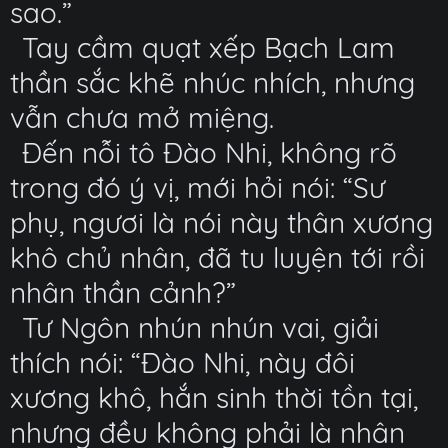
sao.”
Tay cầm quạt xếp Bạch Lam
thần sắc khẽ nhúc nhích, nhưng
vẫn chưa mở miệng.
Đến nỗi tô Đào Nhi, không rõ
trong đó ý vị, mới hỏi nói: “Sư
phụ, ngươi là nói này thân xương
khô chủ nhân, đã tu luyện tới rồi
nhân thần cảnh?”
Tư Ngôn nhún nhún vai, giải
thích nói: “Đào Nhi, này đôi
xương khô, hắn sinh thời tồn tại,
nhưng đều không phải là nhân