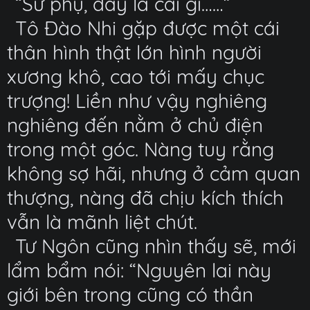
“Sư phụ, đây là cái gì……”
Tô Đào Nhi gặp được một cái
thân hình thật lớn hình người
xương khô, cao tới mấy chục
trượng! Liền như vậy nghiêng
nghiêng đến nằm ở chủ điện
trong một góc. Nàng tuy rằng
không sợ hãi, nhưng ở cảm quan
thượng, nàng đã chịu kích thích
vẫn là mãnh liệt chút.
Tư Ngôn cũng nhìn thấy sẽ, mới
lẩm bẩm nói: “Nguyên lai này
giới bên trong cũng có thần