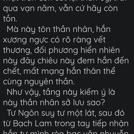
qua vạn năm, vẫn cứ hãy còn
tồn.
Mà này tôn thần nhân, hắn
xương ngực có rõ ràng vết
thương, đối phương hiển nhiên
này đây chiêu này đem hắn đến
chết, mất mạng hắn thân thể
cùng nguyên thần.
Như vậy, tầng này kiếm ý là
này thần nhân sở lưu sao?
Tư Ngôn suy tư một lát, sau đó
từ Bạch Lam trong tay tiếp nhận
hắn tự mình rèn bạc văn nhuyễn