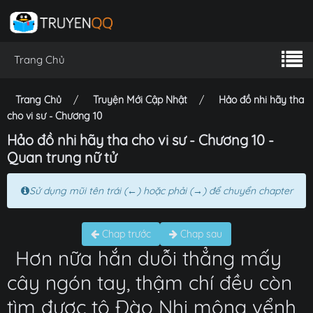
Trang Chủ
Trang Chủ
Truyện Mới Cập Nhật
Hảo đồ nhi hãy tha
cho vi sư - Chương 10
Hảo đồ nhi hãy tha cho vi sư - Chương 10 -
Quan trung nữ tử
Sử dụng mũi tên trái (←) hoặc phải (→) để chuyển chapter
Chap trước
Chap sau
Hơn nữa hắn duỗi thẳng mấy
cây ngón tay, thậm chí đều còn
tìm được tô Đào Nhi mông vểnh