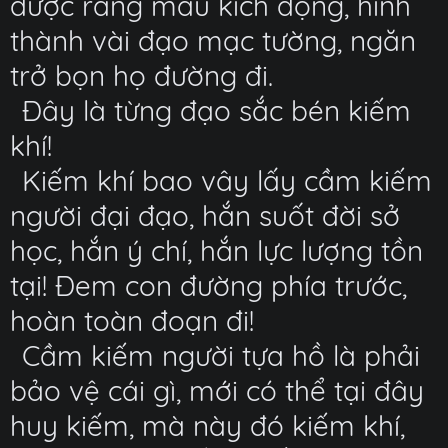
được ráng màu kích động, hình
thành vài đạo mạc tường, ngăn
trở bọn họ đường đi.
Đây là từng đạo sắc bén kiếm
khí!
Kiếm khí bao vây lấy cầm kiếm
người đại đạo, hắn suốt đời sở
học, hắn ý chí, hắn lực lượng tồn
tại! Đem con đường phía trước,
hoàn toàn đoạn đi!
Cầm kiếm người tựa hồ là phải
bảo vệ cái gì, mới có thể tại đây
huy kiếm, mà này đó kiếm khí,