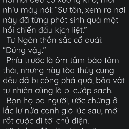
nhíu mày nói: “Sư tôn, xem ra nơi
này đã từng phát sinh quá một
hồi chiến đấu kịch liệt.”
Tư Ngôn thần sắc cổ quái:
“Đúng vậy.”
Phía trước là ôm tầm bảo tâm
thái, nhưng này tòa thủy cung
đều đã bị công phá quá, bảo vật
tự nhiên cũng là bị cướp sạch.
Bọn họ ba người, ước chừng ở
lắc lư nửa canh giờ lúc sau, mới
rốt cuộc đi tới chủ điện.