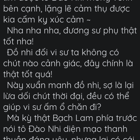
bên cạnh, lặng lẽ cảm thụ được
kia cấm kỵ xúc cảm ~
Nha nha nha, đương sư phụ thật
tốt nha!
Đồ nhi đối vi sư ta không có
chút nào cảnh giác, đây chính là
thật tốt quá!
Này xuẩn manh đồ nhi, sợ là lại
lừa dối chút thời đại, đều có thể
giúp vi sư ấm ổ chăn đi?
Mà kỳ thật Bạch Lam phía trước
nói tô Đào Nhi diện mạo thanh
thuần đáng yêu, nhưng lại có cái