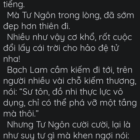
tiếng.
Mà Tư Ngôn trong lòng, đã sớm
đẹp hơn thiên đi.
Nhiều như vậy cơ khổ, rốt cuộc
đổi lấy cái trời cho hảo đệ tử
nha!
Bạch Lam cầm kiếm đi tới, trên
người nhiều vài chỗ kiếm thương,
nói: “Sư tôn, đồ nhi thực lực vô
dụng, chỉ có thể phá vỡ một tầng
mà thôi.”
Nhưng Tư Ngôn cười cười, lại là
như suy tư gì mà khen ngợi nói: