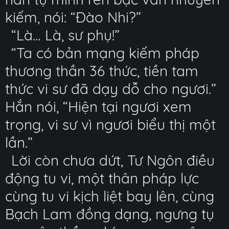
kiếm, nói: “Đào Nhi?”
“Là… Là, sư phụ!”
“Ta có bản mạng kiếm pháp
thương thần 36 thức, tiền tam
thức vi sư đã dạy dỗ cho ngươi.”
Hắn nói, “Hiện tại ngươi xem
trọng, vi sư vì ngươi biểu thị một
lần.”
Lời còn chưa dứt, Tư Ngôn điều
động tu vi, một thân pháp lực
cùng tu vi kịch liệt bay lên, cùng
Bạch Lam đồng dạng, ngưng tụ