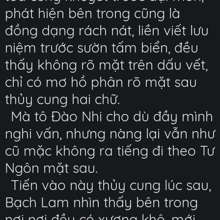
phát hiện bên trong cũng là
đồng dạng rách nát, liền viết lưu
niệm trước sườn tấm biển, đều
thấy không rõ mặt trên dấu vết,
chỉ có mơ hồ phân rõ mặt sau
thủy cung hai chữ.
Mà tô Đào Nhi cho dù đầy mình
nghi vấn, nhưng nàng lại vẫn như
cũ mặc không ra tiếng đi theo Tư
Ngôn mặt sau.
Tiến vào này thủy cung lúc sau,
Bạch Lam nhìn thấy bên trong
nơi nơi đều có xương khô, mới