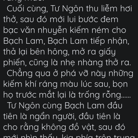
Cuối cùng, Tư Ngôn thu liễm hơi
thở, sau đó mới lui bước đem
bạc văn nhuyễn kiếm ném cho
Bạch Lam, Bạch Lam tiếp nhận,
thả lại bên hông, mở ra giấy
phiến, cũng là nhẹ nhàng thở ra.
Chẳng qua ở phá vỡ này những
kiếm khí ráng màu lúc sau, bọn
họ trước mắt lại là trống rỗng……
Tư Ngôn cùng Bạch Lam đầu
tiên là ngẩn người, đầu tiên là
cho rằng không đồ vật, sau đó
mới nhìn thấy, kia phía trên trung