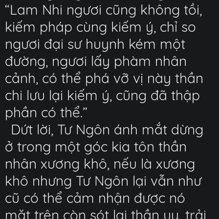
“Lam Nhi ngươi cũng không tồi,
kiếm pháp cùng kiếm ý, chỉ so
ngươi đại sư huynh kém một
đường, ngươi lấy phàm nhân
cảnh, có thể phá vỡ vị này thần
chi lưu lại kiếm ý, cũng đã thập
phần có thể.”
Dứt lời, Tư Ngôn ánh mắt dừng
ở trong một góc kia tôn thần
nhân xương khô, nếu là xương
khô nhưng Tư Ngôn lại vẫn như
cũ có thể cảm nhận được nó
mặt trên còn sót lại thần uy, trải