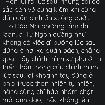
Hắn lui ra lúc sau, những cái đó
sắc bén vô cùng kiếm khí cũng
dần dần bình ổn xuống dưới.
Tô Đào Nhi phương tâm đại
loạn, bị Tư Ngôn dường như
không có việc gì buông lúc sau
đứng ở nơi xa quẫn bách, chẳng
qua thấy chính mình sư phụ ở thi
triển thần thông cứu chính mình
lúc sau, lại khoanh tay đứng ở
phía trước thản nhiên tự nhiên,
nàng cũng chỉ hảo nhắm chặt
môi anh đào, mặc không lên