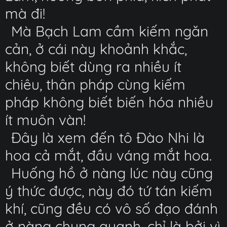
mà đi!
Mà Bạch Lam cầm kiếm ngăn
cản, ở cái này khoảnh khắc,
không biết dùng ra nhiều ít
chiêu, thân pháp cùng kiếm
pháp không biết biến hóa nhiều
ít muôn vàn!
Đây là xem đến tô Đào Nhi là
hoa cả mắt, đầu váng mắt hoa.
Huống hồ ở nàng lúc này cũng
ý thức được, này đó tứ tán kiếm
khí, cũng đều có vô số đạo đánh
ở nàng chung quanh, chỉ là bởi vì