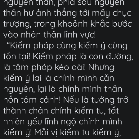
nguyên thần, phía sau nguyên
thần hư ảnh thẳng tới mấy chục
trượng, trong khoảnh khắc bước
vào nhân thần lĩnh vực!
“Kiếm pháp cùng kiếm ý cùng
tồn tại! Kiếm pháp là con đường,
là tâm pháp kéo dài! Nhưng
kiếm ý lại là chính mình căn
nguyên, lại là chính mình thần
hồn tâm cảnh! Nếu là tưởng trở
thành chân chính kiếm tu, tất
nhiên yếu lĩnh ngộ chính mình
kiếm ý! Mỗi vị kiếm tu kiếm ý,