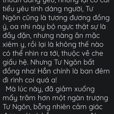
tiểu yêu tinh dáng người, Tư
Ngôn cũng là tương đương đồng
ý, oa nhi này bộ ngực thật sự là
đầy đặn, nhưng nàng ăn mặc
xiêm y, rồi lại là không thế nào
có thể nhìn ra tới, thuộc về che
giấu hệ. Nhưng Tư Ngôn bất
đồng nha! Hắn chính là ban đêm
đi rình coi quá a!
Mà lúc này, đã giảm xuống
mấy trăm hơn một ngàn trượng
Tư Ngôn, bỗng nhiên cảm giác