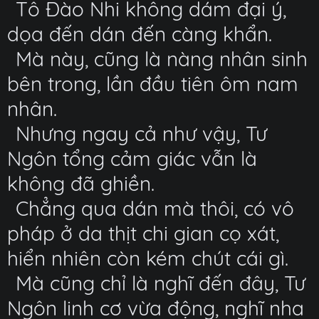
Tô Đào Nhi không dám đại ý,
dọa đến dán đến càng khẩn.
Mà này, cũng là nàng nhân sinh
bên trong, lần đầu tiên ôm nam
nhân.
Nhưng ngay cả như vậy, Tư
Ngôn tổng cảm giác vẫn là
không đã ghiền.
Chẳng qua dán mà thôi, có vô
pháp ở da thịt chi gian cọ xát,
hiển nhiên còn kém chút cái gì.
Mà cũng chỉ là nghĩ đến đây, Tư
Ngôn linh cơ vừa động, nghĩ nha