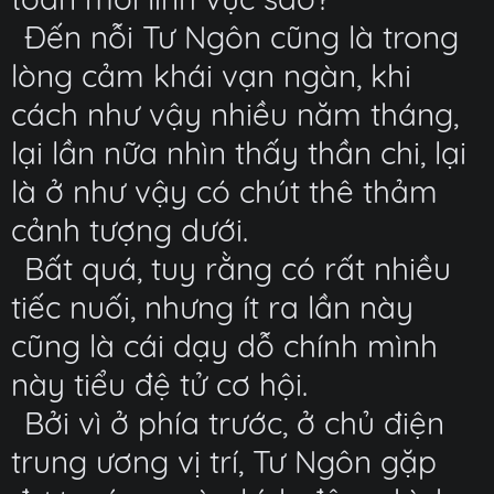
Đến nỗi Tư Ngôn cũng là trong
lòng cảm khái vạn ngàn, khi
cách như vậy nhiều năm tháng,
lại lần nữa nhìn thấy thần chi, lại
là ở như vậy có chút thê thảm
cảnh tượng dưới.
Bất quá, tuy rằng có rất nhiều
tiếc nuối, nhưng ít ra lần này
cũng là cái dạy dỗ chính mình
này tiểu đệ tử cơ hội.
Bởi vì ở phía trước, ở chủ điện
trung ương vị trí, Tư Ngôn gặp