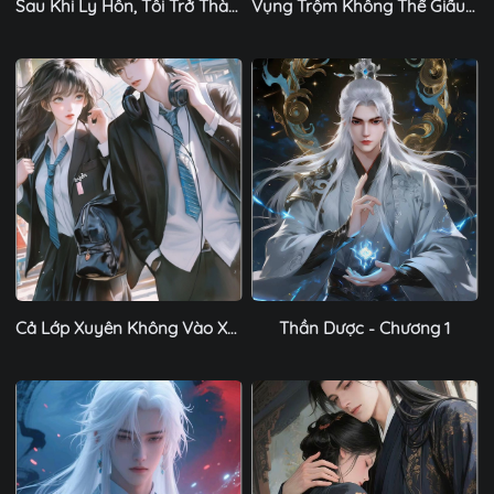
Sau Khi Ly Hôn, Tôi Trở Thành Tay Buôn Hai Thế Giới - Chương 1
Vụng Trộm Không Thể Giấu - Chương 1
Cả Lớp Xuyên Không Vào Xe RV Sinh Tồn, Chỉ Mình Tôi Là Nam - Chương 1
Thần Dược - Chương 1