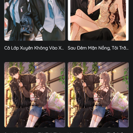
Cả Lớp Xuyên Không Vào Xe RV Sinh Tồn, Chỉ Mình Tôi Là Nam - Chương 13
Sau Đêm Mặn Nồng, Tôi Trở Nên Vô Địch Từ Chỗ Nữ Tổng Tài Xinh Đẹp - Chương 1