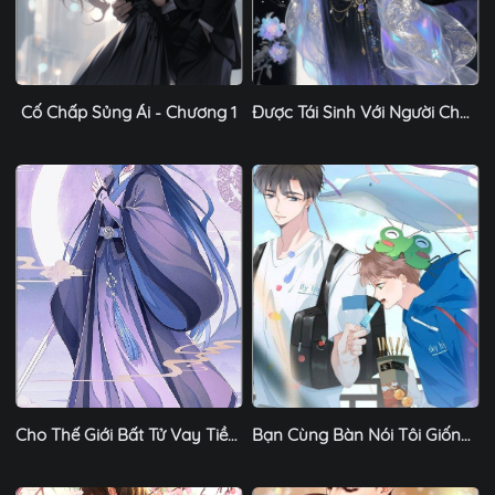
Cố Chấp Sủng Ái - Chương 1
Được Tái Sinh Với Người Cha Mới, Anh Chàng Lên Ngôi - Chương 1
Cho Thế Giới Bất Tử Vay Tiền, Tôi Trở Thành Kẻ Thu Lãi Bất Tử - Chương 1
Bạn Cùng Bàn Nói Tôi Giống Chó Của Cậu Ấy - Chương 1