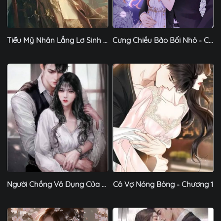
Tiểu Mỹ Nhân Lẳng Lơ Sinh Tồn Trong Tu La Tràng- Chương 1
Cưng Chiều Bảo Bối Nhỏ - Chương 1
Người Chồng Vô Dụng Của Nữ Thần - Chương 1
Cô Vợ Nóng Bỏng - Chương 1