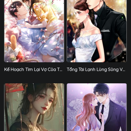
Kế Hoạch Tìm Lại Vợ Của Thiếu Gia Họ Lê Chương 1
Tổng Tài Lạnh Lùng Sủng Vợ Vô Đối - Chương 1