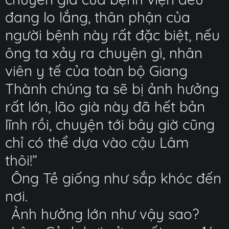
đang lo lắng, thân phận của
người bệnh này rất đặc biệt, nếu
ông ta xảy ra chuyện gì, nhân
viên y tế của toàn bộ Giang
Thành chúng ta sẽ bị ảnh hưởng
rất lớn, lão già này đã hết bản
lĩnh rồi, chuyện tới bây giờ cũng
chỉ có thể dựa vào cậu Lâm
thôi!”
Ông Tề giống như sắp khóc đến
nơi.
Ảnh hưởng lớn như vậy sao?