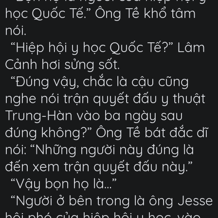
học Quốc Tế.” Ông Tề khổ tâm
nói.
“Hiệp hội y học Quốc Tế?” Lâm
Cảnh hơi sửng sốt.
“Đúng vậy, chắc là cậu cũng
nghe nói trận quyết đấu y thuật
Trung-Hàn vào ba ngày sau
đúng không?” Ông Tề bát đắc dĩ
nói: “Những người này đúng là
đến xem trận quyết đấu này.”
“Vậy bọn họ là…”
“Người ở bên trong là ông Jesse
hội phó của hiệp hội y học, vào