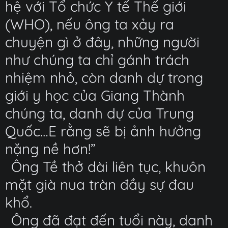
hệ với Tổ chức Y tế Thế giới
(WHO), nếu ông ta xảy ra
chuyện gì ở đây, những người
như chúng ta chỉ gánh trách
nhiệm nhỏ, còn danh dự trong
giới y học của Giang Thành
chúng ta, danh dự của Trung
Quốc…E rằng sẽ bị ảnh hưởng
nặng nề hơn!”
Ông Tề thở dài liên tục, khuôn
mặt già nua tràn đầy sự đau
khổ.
Ông đã đạt đến tuổi này, danh