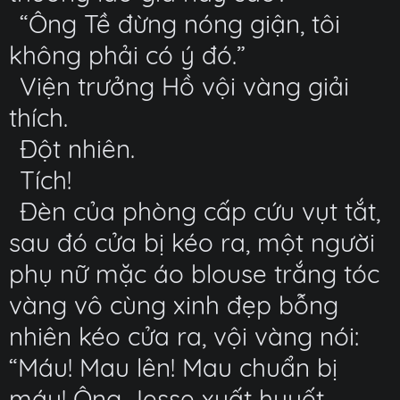
“Ông Tề đừng nóng giận, tôi
không phải có ý đó.”
Viện trưởng Hồ vội vàng giải
thích.
Đột nhiên.
Tích!
Đèn của phòng cấp cứu vụt tắt,
sau đó cửa bị kéo ra, một người
phụ nữ mặc áo blouse trắng tóc
vàng vô cùng xinh đẹp bỗng
nhiên kéo cửa ra, vội vàng nói:
“Máu! Mau lên! Mau chuẩn bị
máu! Ông Jesse xuất huyết