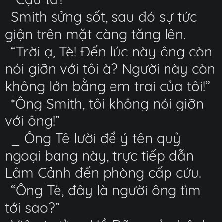
Smith sửng sốt, sau đó sự tức
giận trên mặt càng tăng lên.
“Trời ạ, Tè! Đến lúc này ông còn
nói giỡn với tôi à? Người này còn
không lớn bằng em trai của tôi!”
*Ông Smith, tôi không nói giỡn
với ông!”
_ Ông Tê lười để ý tên quỷ
ngoại bang này, trực tiếp dẫn
Lâm Cảnh đến phòng cấp cứu.
“Ông Tè, đây là người ông tìm
tới sao?”