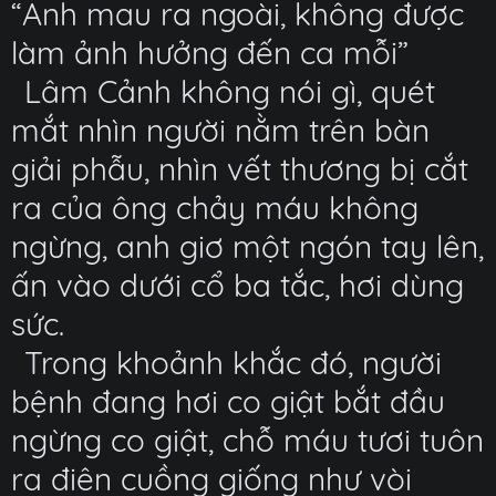
“Anh mau ra ngoài, không được
làm ảnh hưởng đến ca mỗi”
Lâm Cảnh không nói gì, quét
mắt nhìn người nằm trên bàn
giải phẫu, nhìn vết thương bị cắt
ra của ông chảy máu không
ngừng, anh giơ một ngón tay lên,
ấn vào dưới cổ ba tắc, hơi dùng
sức.
Trong khoảnh khắc đó, người
bệnh đang hơi co giật bắt đầu
ngừng co giật, chỗ máu tươi tuôn
ra điên cuồng giống như vòi