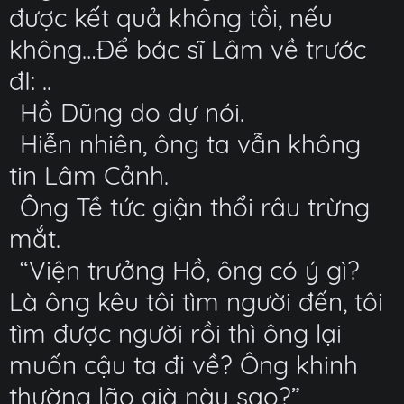
được kết quả không tồi, nếu
không…Để bác sĩ Lâm về trước
đI: ..
Hồ Dũng do dự nói.
Hiễn nhiên, ông ta vẫn không
tin Lâm Cảnh.
Ông Tề tức giận thổi râu trừng
mắt.
“Viện trưởng Hồ, ông có ý gì?
Là ông kêu tôi tìm người đến, tôi
tìm được người rồi thì ông lại
muốn cậu ta đi về? Ông khinh
thường lão già này sao?”