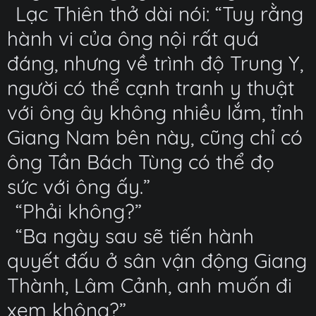
Lạc Thiên thở dài nói: “Tuy rằng
hành vi của ông nội rất quá
đáng, nhưng về trình độ Trung Y,
người có thể cạnh tranh y thuật
với ông ây không nhiều lắm, tỉnh
Giang Nam bên này, cũng chỉ có
ông Tần Bách Tùng có thể đọ
sức với ông ấy.”
“Phải không?”
“Ba ngày sau sẽ tiến hành
quyết đấu ở sân vận động Giang
Thành, Lâm Cảnh, anh muốn đi
xem không?”