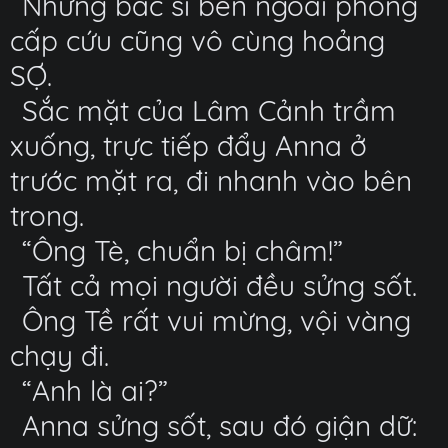
Những bác sĩ bên ngoài phòng
cấp cứu cũng vô cùng hoảng
SỢ.
Sắc mặt của Lâm Cảnh trầm
xuống, trực tiếp đẩy Anna ở
trước mặt ra, đi nhanh vào bên
trong.
“Ông Tè, chuẩn bị châm!”
Tất cả mọi người đều sửng sốt.
Ông Tề rất vui mừng, vội vàng
chạy đi.
“Anh là ai?”
Anna sửng sốt, sau đó giận dữ: