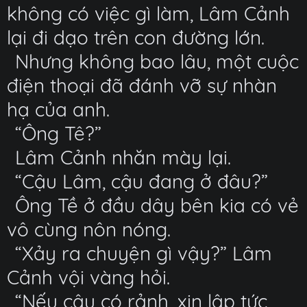
không có việc gì làm, Lâm Cảnh
lại đi dạo trên con đường lớn.
Nhưng không bao lâu, một cuộc
điện thoại đã đánh vỡ sự nhàn
hạ của anh.
“Ông Tê?”
Lâm Cảnh nhăn mày lại.
“Cậu Lâm, cậu đang ở đâu?”
Ông Tề ở đầu dây bên kia có vẻ
vô cùng nôn nóng.
“Xảy ra chuyện gì vậy?” Lâm
Cảnh vội vàng hỏi.
“Nếu cậu có rảnh, xin lập tức