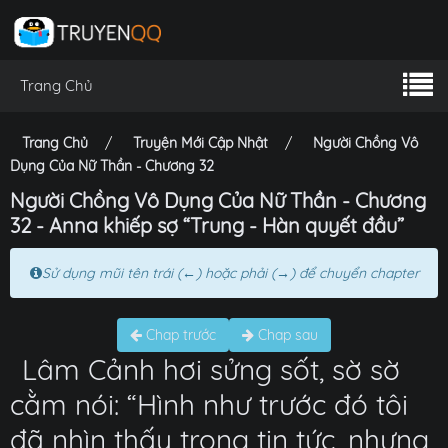
Trang Chủ
Trang Chủ
Truyện Mới Cập Nhật
Người Chồng Vô
Dụng Của Nữ Thần - Chương 32
Người Chồng Vô Dụng Của Nữ Thần - Chương
32 - Anna khiếp sợ “Trung - Hàn quyết đầu”
Sử dụng mũi tên trái (←) hoặc phải (→) để chuyển chapter
Chap trước
Chap sau
Lâm Cảnh hơi sửng sốt, sờ sờ
cằm nói: “Hình như trước đó tôi
đã nhìn thấy trong tin tức, nhưng