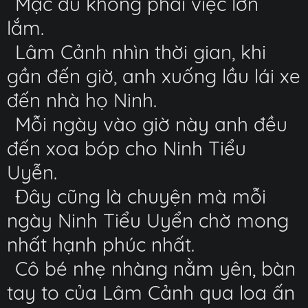
Mặc dù không phải việc lớn
lắm.
Lâm Cảnh nhìn thời gian, khi
gần đến giờ, anh xuống lầu lái xe
đến nhà họ Ninh.
Mỗi ngày vào giờ này anh đều
đến xoa bóp cho Ninh Tiểu
Uyễn.
Đây cũng là chuyện mà mỗi
ngày Ninh Tiểu Uyển chờ mong
nhất hạnh phúc nhất.
Cô bé nhẹ nhàng nằm yên, bàn
tay to của Lâm Cảnh qua loa ấn