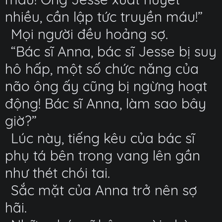
nhiều, cần lập tức truyền máu!”
Mọi người đều hoảng sợ.
“Bác sĩ Anna, bác sĩ Jesse bị suy
hô hấp, một số chức năng của
não ông ấy cũng bị ngừng hoạt
động! Bác sĩ Anna, làm sao bây
giờ?”
Lúc này, tiếng kêu của bác sĩ
phụ tá bên trong vang lên gần
như thét chói tai.
Sắc mặt của Anna trở nên sợ
hãi.