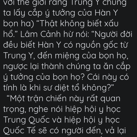
với thế giới rằng Trung Y chúng
ta lấy cắp ý tưởng của Hàn Y
bọn ha) “Thật không biết xấu
hổ.” Lâm Cảnh hừ nói: “Người đời
đều biết Hàn Y có nguồn gốc từ
Trung Y, đến miệng của bọn họ,
ngược lại thành chúng ta ăn cắp
ý tưởng của bọn họ? Cái này có
tính là khi sư diệt tổ không?”
“Một trận chiến này rất quan
trọng, nghe nói hiệp hội y học
Trung Quốc và hiệp hội y học
Quốc Tế sẽ có người đến, vả lại