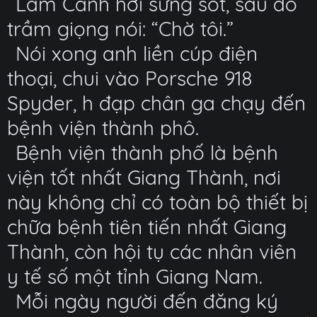
Lâm Cảnh hơi sửng sốt, sau đó
trầm giọng nói: “Chờ tôi.”
Nói xong anh liền cúp điện
thoại, chui vào Porsche 918
Spyder, h đạp chân ga chạy đến
bệnh viện thành phô.
Bệnh viện thành phố là bệnh
viện tốt nhất Giang Thành, nơi
này không chỉ có toàn bộ thiết bị
chữa bệnh tiên tiến nhất Giang
Thành, còn hội tụ các nhân viên
y tế số một tỉnh Giang Nam.
Mỗi ngày người đến đăng ký