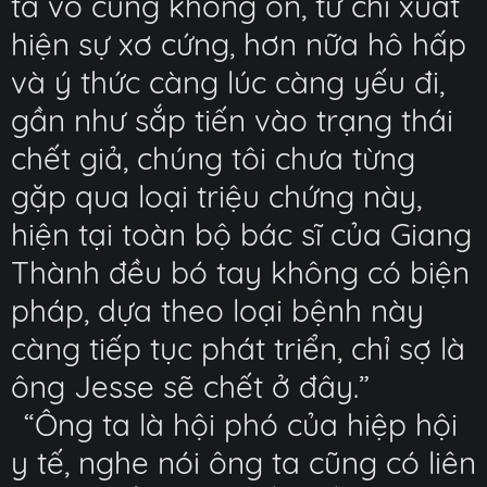
ta vô cùng không ổn, tứ chỉ xuất
hiện sự xơ cứng, hơn nữa hô hấp
và ý thức càng lúc càng yếu đi,
gần như sắp tiến vào trạng thái
chết giả, chúng tôi chưa từng
gặp qua loại triệu chứng này,
hiện tại toàn bộ bác sĩ của Giang
Thành đều bó tay không có biện
pháp, dựa theo loại bệnh này
càng tiếp tục phát triển, chỉ sợ là
ông Jesse sẽ chết ở đây.”
“Ông ta là hội phó của hiệp hội
y tế, nghe nói ông ta cũng có liên