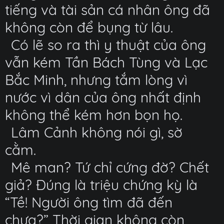
tiếng và tài sản cá nhân ông đã
không còn để bụng từ lâu.
Có lẽ so ra thì y thuật của ông
vẫn kém Tần Bách Tùng và Lạc
Bắc Minh, nhưng tắm lòng vì
nước vì dân của ông nhất định
không thể kém hơn bọn họ.
Lâm Cảnh không nói gì, sờ
cằm.
Mê man? Tứ chỉ cứng đờ? Chết
giả? Đúng là triệu chứng kỳ là
“Tề! Người ông tìm đã đến
chưa?” Thời gian không còn