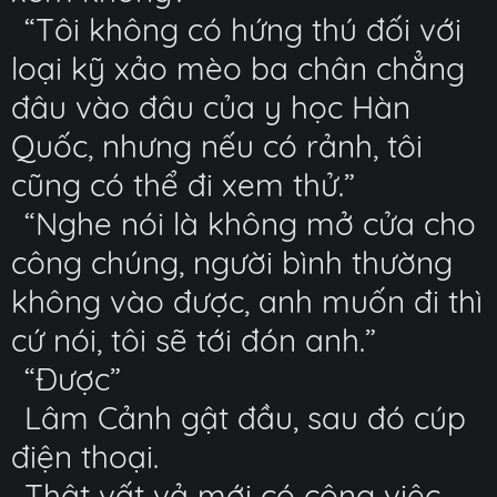
“Tôi không có hứng thú đối với
loại kỹ xảo mèo ba chân chẳng
đâu vào đâu của y học Hàn
Quốc, nhưng nếu có rảnh, tôi
cũng có thể đi xem thử.”
“Nghe nói là không mở cửa cho
công chúng, người bình thường
không vào được, anh muốn đi thì
cứ nói, tôi sẽ tới đón anh.”
“Được”
Lâm Cảnh gật đầu, sau đó cúp
điện thoại.
Thật vất vả mới có công việc,