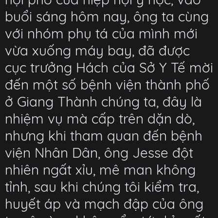
buổi sáng hôm nay, ông ta cùng
với nhóm phụ tá của mình mới
vừa xuống máy bay, đã được
cục trưởng Hách của Sở Y Tế mời
đến một số bệnh viện thành phố
ở Giang Thành chúng ta, đây là
nhiệm vụ mà cấp trên dặn dò,
nhưng khi tham quan đến bệnh
viện Nhân Dân, ông Jesse đột
nhiên ngất xỉu, mê man không
tỉnh, sau khi chúng tôi kiểm tra,
huyết áp và mạch đập của ông