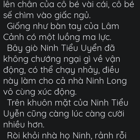
lên chân của cô bé vài cái, cô bé
sế chìm vào giấc ngủ.
Giống như bàn tay của Lâm
Cảnh có một luồng ma lực.
Bây giò Ninh Tiểu Uyển đã
không chướng ngại gì về vận
động, có thể chạy nhảy, điều
này làm cho cả nhà Ninh Long
vô cùng xúc động.
Trên khuôn mặt của Ninh Tiểu
Uyễn cũng càng lúc càng cười
nhiều hơn.
Ròi khỏi nhà họ Ninh, rảnh rỗi