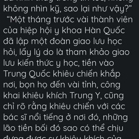
không nhìn kỹ, sao lại như vậy?”
“Một tháng trước vài thành viên
của hiệp hội y khoa Hàn Quốc
đã lập một đoàn giao lưu học
hỏi, lấy lý do là tham khảo giao
lưu kiến thức y học, tiền vào
Trung Quốc khiêu chiến khắp
nơi, bọn họ đến vài tỉnh, công
khai khiêu khích Trung Y, cũng
chỉ rõ rằng khiêu chiến với các
bác sĩ nổi tiếng ở nơi đó, những
lão tiền bối đó sao có thể chịu
đựng được sự khiêu khích của