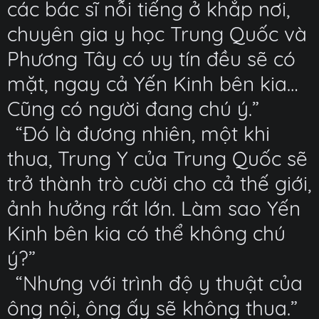
các bác sĩ nỗi tiếng ở khắp nơi,
chuyên gia y học Trung Quốc và
Phương Tây có uy tín đều sẽ có
mặt, ngay cả Yến Kinh bên kia…
Cũng có người đang chú ý.”
“Đó là đương nhiên, một khi
thua, Trung Y của Trung Quốc sẽ
trở thành trò cười cho cả thế giới,
ảnh hưởng rất lớn. Làm sao Yến
Kinh bên kia có thể không chú
ý?”
“Nhưng với trình độ y thuật của
ông nội, ông ấy sẽ không thua.”