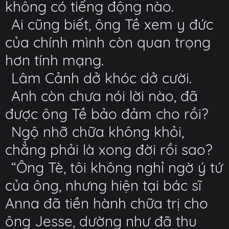
không có tiếng động nào.
Ai cũng biết, ông Tề xem y đức
của chính mình còn quan trọng
hơn tính mạng.
Lâm Cảnh dở khóc dở cười.
Anh còn chưa nói lời nào, đã
được ông Tề bảo đảm cho rồi?
Ngộ nhỡ chữa không khỏi,
chẳng phải là xong đời rồi sao?
“Ông Tè, tôi không nghỉ ngờ ý tứ
của ông, nhưng hiện tại bác sĩ
Anna đã tiền hành chữa trị cho
ông Jesse, dường như đã thu