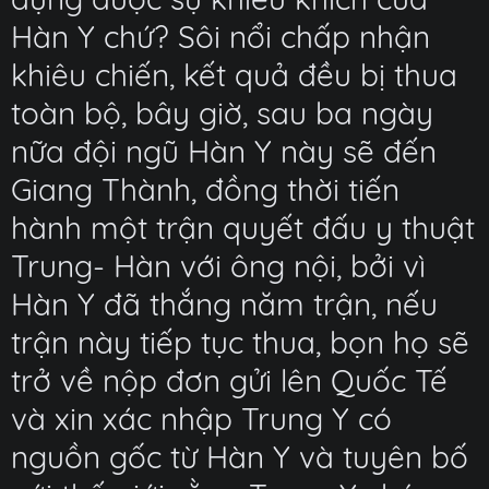
Hàn Y chứ? Sôi nổi chấp nhận
khiêu chiến, kết quả đều bị thua
toàn bộ, bây giờ, sau ba ngày
nữa đội ngũ Hàn Y này sẽ đến
Giang Thành, đồng thời tiến
hành một trận quyết đấu y thuật
Trung- Hàn với ông nội, bởi vì
Hàn Y đã thắng năm trận, nếu
trận này tiếp tục thua, bọn họ sẽ
trở về nộp đơn gửi lên Quốc Tế
và xin xác nhập Trung Y có
nguồn gốc từ Hàn Y và tuyên bố