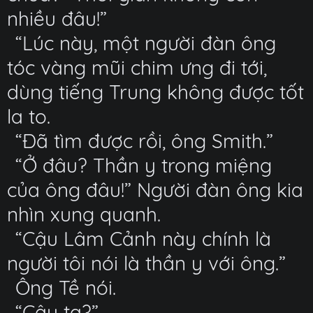
nhiều đâu!”
“Lúc này, một người đàn ông
tóc vàng mũi chim ưng đi tới,
dùng tiếng Trung không được tốt
la to.
“Đã tìm được rồi, ông Smith.”
“Ở đâu? Thần y trong miệng
của ông đâu!” Người đàn ông kia
nhìn xung quanh.
“Cậu Lâm Cảnh này chính là
người tôi nói là thần y với ông.”
Ông Tề nói.
“Cậu ta?”