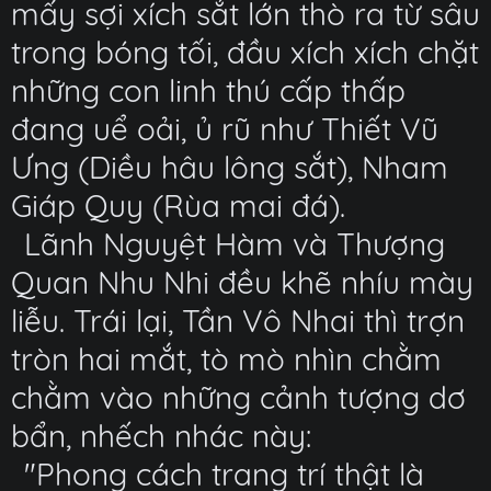
mấy sợi xích sắt lớn thò ra từ sâu
trong bóng tối, đầu xích xích chặt
những con linh thú cấp thấp
đang uể oải, ủ rũ như Thiết Vũ
Ưng (Diều hâu lông sắt), Nham
Giáp Quy (Rùa mai đá).
Lãnh Nguyệt Hàm và Thượng
Quan Nhu Nhi đều khẽ nhíu mày
liễu. Trái lại, Tần Vô Nhai thì trợn
tròn hai mắt, tò mò nhìn chằm
chằm vào những cảnh tượng dơ
bẩn, nhếch nhác này:
"Phong cách trang trí thật là