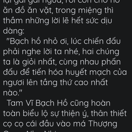
ăn đồ ăn vặt, trong miệng thì
thầm những lời lẽ hết sức dịu
dàng:
"Bạch hồ nhỏ ơi, lúc chiến đấu
phải nghe lời ta nhé, hai chúng
ta là giỏi nhất, cùng nhau phấn
đấu để tiến hóa huyết mạch của
ngươi lên tầng thứ cao nhất
nào."
Tam Vĩ Bạch Hồ cũng hoàn
toàn biểu lộ sự thiện ý, thân thiết
cọ cọ cái đầu vào má Thượng