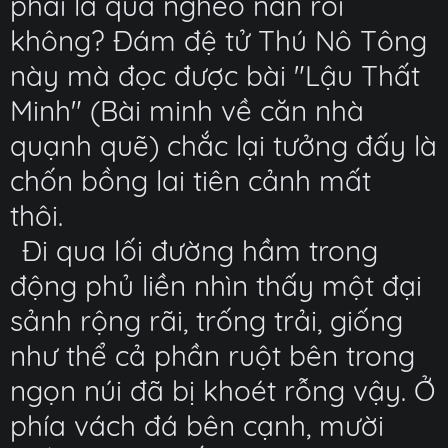
phải là quá nghèo nàn rồi
không? Đám đệ tử Thú Nô Tông
này mà đọc được bài "Lậu Thất
Minh" (Bài minh về căn nhà
quạnh quẽ) chắc lại tưởng đấy là
chốn bồng lai tiên cảnh mất
thôi.
Đi qua lối đường hầm trong
động phủ liền nhìn thấy một đại
sảnh rộng rãi, trống trải, giống
như thể cả phần ruột bên trong
ngọn núi đã bị khoét rỗng vậy. Ở
phía vách đá bên cạnh, mười