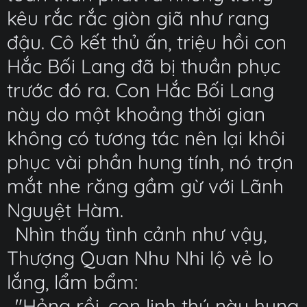
kêu rắc rắc giòn giã như rang
đậu. Cô kết thủ ấn, triệu hồi con
Hắc Bối Lang đã bị thuần phục
trước đó ra. Con Hắc Bối Lang
này do một khoảng thời gian
không có tương tác nên lại khôi
phục vài phần hung tính, nó trợn
mắt nhe răng gầm gừ với Lãnh
Nguyệt Hàm.
Nhìn thấy tình cảnh như vậy,
Thượng Quan Nhu Nhi lộ vẻ lo
lắng, lẩm bẩm:
"Hỏng rồi, con linh thú này hung