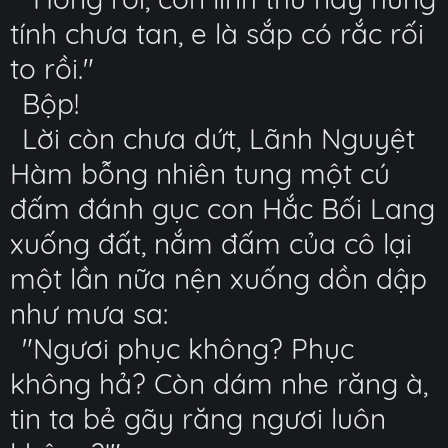
tính chưa tan, e là sắp có rắc rối
to rồi."
Bộp!
Lời còn chưa dứt, Lãnh Nguyệt
Hàm bỗng nhiên tung một cú
đấm đánh gục con Hắc Bối Lang
xuống đất, nắm đấm của cô lại
một lần nữa nện xuống dồn dập
như mưa sa:
"Ngươi phục không? Phục
không hả? Còn dám nhe răng à,
tin ta bẻ gãy răng ngươi luôn