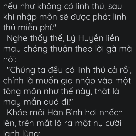
nếu như không có linh thú, sau
khi nhập môn sẽ được phát linh
thú miễn phí."
Nghe thấy thế, Lý Huyền liền
mau chóng thuận theo lời gã mà
nói:
"Chúng ta đều có linh thú cả rồi,
chính là muốn gia nhập vào một
tông môn như thế này, thật là
may mắn quá đi!"
Khóe môi Hàn Bình hơi nhếch
lên, trên mặt lộ ra một nụ cười
lạnh lùng: