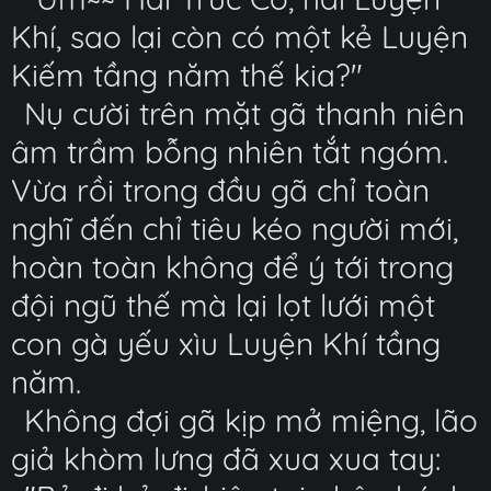
Khí, sao lại còn có một kẻ Luyện
Kiếm tầng năm thế kia?"
Nụ cười trên mặt gã thanh niên
âm trầm bỗng nhiên tắt ngóm.
Vừa rồi trong đầu gã chỉ toàn
nghĩ đến chỉ tiêu kéo người mới,
hoàn toàn không để ý tới trong
đội ngũ thế mà lại lọt lưới một
con gà yếu xìu Luyện Khí tầng
năm.
Không đợi gã kịp mở miệng, lão
giả khòm lưng đã xua xua tay: