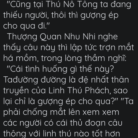
"Cũng tại Thú Nô Tông ta đang
thiếu người, thôi thì gượng ép
cho qua đi."
Thượng Quan Nhu Nhi nghe
thấy câu này thì lập tức trợn mắt
há mồm, trong lòng thầm nghĩ:
"Cái tình huống gì thế này?
Tađường đường là đệ nhất thân
truyền của Linh Thú Phách, sao
lại chỉ là gượng ép cho qua?" "Ta
phải chống mắt lên xem xem
các người có cái thủ đoạn câu
thông với linh thú nào tốt hơn