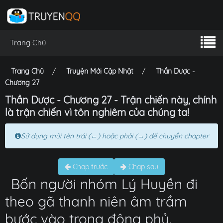
Trang Chủ
Trang Chủ
Truyện Mới Cập Nhật
Thần Dược -
Chương 27
Thần Dược - Chương 27 - Trận chiến này, chính
là trận chiến vì tôn nghiêm của chúng ta!
Sử dụng mũi tên trái (←) hoặc phải (→) để chuyển chapter
Chap trước
Chap sau
Bốn người nhóm Lý Huyền đi
theo gã thanh niên âm trầm
bước vào trong động phủ.