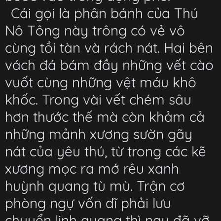
Cái gọi là phân bánh của Thú
Nô Tông này trông có vẻ vô
cùng tồi tàn và rách nát. Hai bên
vách đá bám đầy những vết cào
vuốt cùng những vệt máu khô
khốc. Trong vài vết chém sâu
hơn thước thế mà còn khảm cả
những mảnh xương sườn gãy
nát của yêu thú, từ trong các kẽ
xương mọc ra mớ rêu xanh
huỳnh quang tù mù. Trận cơ
phòng ngự vốn dĩ phải lưu
chuyển linh quang thì nay đã vỡ