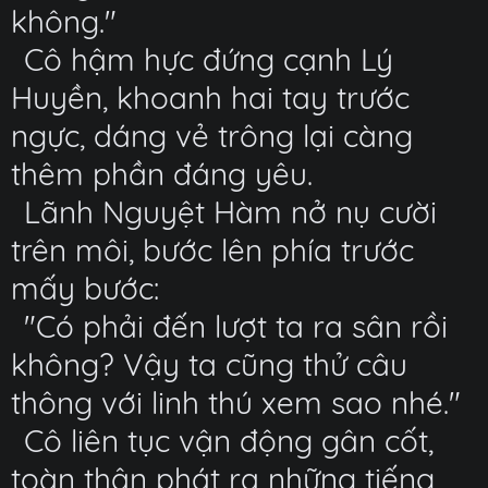
không."
Cô hậm hực đứng cạnh Lý
Huyền, khoanh hai tay trước
ngực, dáng vẻ trông lại càng
thêm phần đáng yêu.
Lãnh Nguyệt Hàm nở nụ cười
trên môi, bước lên phía trước
mấy bước:
"Có phải đến lượt ta ra sân rồi
không? Vậy ta cũng thử câu
thông với linh thú xem sao nhé."
Cô liên tục vận động gân cốt,
toàn thân phát ra những tiếng