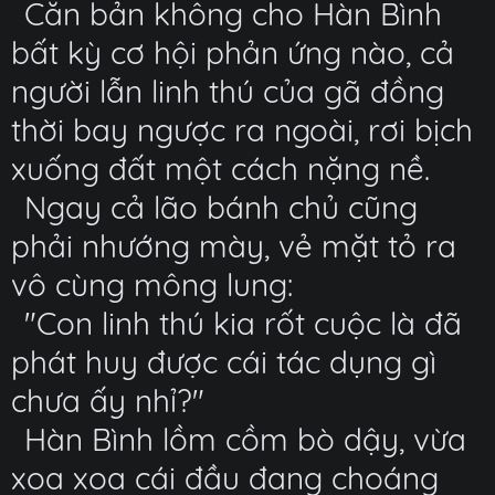
Căn bản không cho Hàn Bình
bất kỳ cơ hội phản ứng nào, cả
người lẫn linh thú của gã đồng
thời bay ngược ra ngoài, rơi bịch
xuống đất một cách nặng nề.
Ngay cả lão bánh chủ cũng
phải nhướng mày, vẻ mặt tỏ ra
vô cùng mông lung:
"Con linh thú kia rốt cuộc là đã
phát huy được cái tác dụng gì
chưa ấy nhỉ?"
Hàn Bình lồm cồm bò dậy, vừa
xoa xoa cái đầu đang choáng