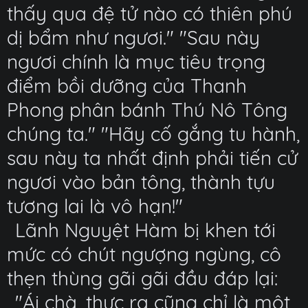
thấy qua đệ tử nào có thiên phú
dị bẩm như ngươi." "Sau này
ngươi chính là mục tiêu trọng
điểm bồi dưỡng của Thanh
Phong phân bánh Thú Nô Tông
chúng ta." "Hãy cố gắng tu hành,
sau này ta nhất định phải tiến cử
ngươi vào bản tông, thành tựu
tương lai là vô hạn!"
Lãnh Nguyệt Hàm bị khen tới
mức có chút ngượng ngùng, cô
thẹn thùng gãi gãi đầu đáp lại:
"Ái chà, thực ra cũng chỉ là một