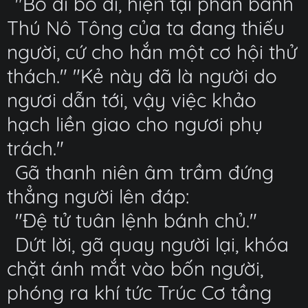
"Bỏ đi bỏ đi, hiện tại phân bánh
Thú Nô Tông của ta đang thiếu
người, cứ cho hắn một cơ hội thử
thách." "Kẻ này đã là người do
ngươi dẫn tới, vậy việc khảo
hạch liền giao cho ngươi phụ
trách."
Gã thanh niên âm trầm đứng
thẳng người lên đáp:
"Đệ tử tuân lệnh bánh chủ."
Dứt lời, gã quay người lại, khóa
chặt ánh mắt vào bốn người,
phóng ra khí tức Trúc Cơ tầng