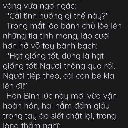
váng vừa ngơ ngác:
"Cái tình huống gì thế này?"
Trong mắt lão bánh chủ lóe lên
những tia tinh mang, lão cười
hớn hở vỗ tay bành bạch:
"Hạt giống tốt, đúng là hạt
giống tốt! Ngươi thông qua rồi.
Người tiếp theo, cái con bé kia
lên đi!"
Hàn Bình lúc này mới vừa vặn
hoàn hồn, hai nắm đấm giấu
trong tay áo siết chặt lại, trong
lòng thầm nghĩ: