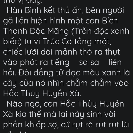
Hàn Bình kết thủ ấn, bên người
gã liền hiện hình một con Bích
Thanh Độc Mãng (Trăn độc xanh
biếc) tu vi Trúc Cơ tầng một,
chiếc lưỡi dài mảnh thò ra thụt
vào phát ra tiếng
sa sa
liên
hồi. Đôi đồng tử dọc màu xanh lá
cây của nó nhìn chằm chằm vào
Hắc Thủy Huyền Xà.
Nào ngờ, con Hắc Thủy Huyền
Xà kia thế mà lại nảy sinh vài
phần khiếp sợ, cứ rụt rè rụt rụt lùi