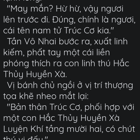
"May mắn? Hừ hừ, vậy ngươi
lên trước đi. Đúng, chính là ngươi,
cái tên nam tử Trúc Cơ kia."
Tần Vô Nhai bước ra, xuất linh
kiếm, phất tay một cái liền
phóng thích ra con linh thú Hắc
Thủy Huyền Xà.
Vị bánh chủ ngồi ở vị trí thượng
tọa khẽ nheo mắt lại:
"Bản thân Trúc Cơ, phối hợp với
một con Hắc Thủy Huyền Xà
Luyện Khí tầng mười hai, có chút
thú vị đấy."