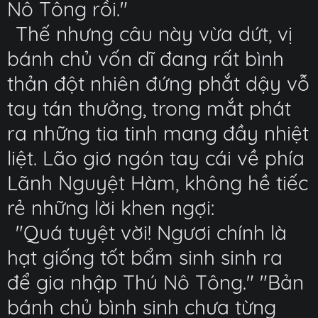
Nô Tông rồi."
Thế nhưng câu này vừa dứt, vị
bánh chủ vốn dĩ đang rất bình
thản đột nhiên đứng phắt dậy vỗ
tay tán thưởng, trong mắt phát
ra những tia tinh mang đầy nhiệt
liệt. Lão giơ ngón tay cái về phía
Lãnh Nguyệt Hàm, không hề tiếc
rẻ những lời khen ngợi:
"Quá tuyệt vời! Ngươi chính là
hạt giống tốt bẩm sinh sinh ra
để gia nhập Thú Nô Tông." "Bản
bánh chủ bình sinh chưa từng