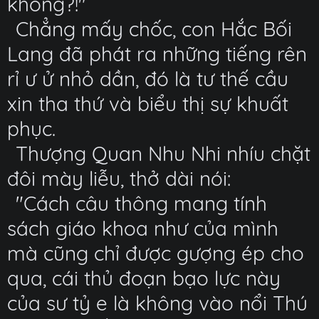
không?!"
Chẳng mấy chốc, con Hắc Bối
Lang đã phát ra những tiếng rên
rỉ ư ử nhỏ dần, đó là tư thế cầu
xin tha thứ và biểu thị sự khuất
phục.
Thượng Quan Nhu Nhi nhíu chặt
đôi mày liễu, thở dài nói:
"Cách câu thông mang tính
sách giáo khoa như của mình
mà cũng chỉ được gượng ép cho
qua, cái thủ đoạn bạo lực này
của sư tỷ e là không vào nổi Thú