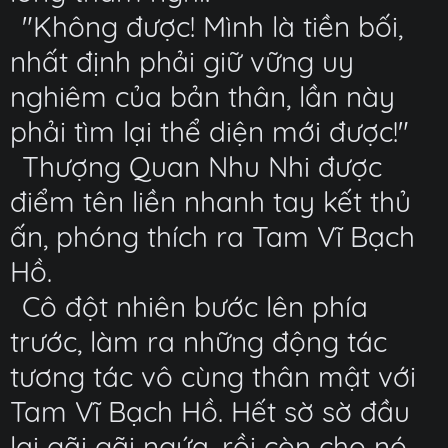
"Không được! Mình là tiền bối,
nhất định phải giữ vững uy
nghiêm của bản thân, lần này
phải tìm lại thể diện mới được!"
Thượng Quan Nhu Nhi được
điểm tên liền nhanh tay kết thủ
ấn, phóng thích ra Tam Vĩ Bạch
Hồ.
Cô đột nhiên bước lên phía
trước, làm ra những động tác
tương tác vô cùng thân mật với
Tam Vĩ Bạch Hồ. Hết sờ sờ đầu
lại gãi gãi ngứa, rồi còn cho nó