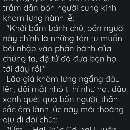
trầm dẫn bốn người cung kính
khom lưng hành lễ:
"Khởi bẩm bánh chủ, bốn người
này chính là những tán tu muốn
bái nhập vào phân bánh của
chúng ta, đệ tử đã đưa bọn họ
tới đây rồi."
Lão giả khòm lưng ngẩng đầu
lên, đôi mắt nhỏ ti hí như hạt đậu
xanh quét qua bốn người, thần
sắc âm lãnh lúc này mới thoáng
dịu đi đôi chút:
"Ừm~~ Hai Trúc Cơ, hai Luyện