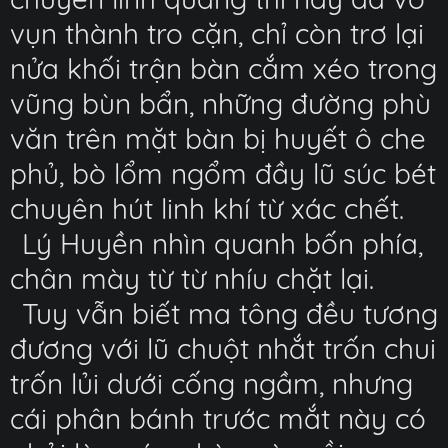
vụn thành tro cặn, chỉ còn trơ lại
nửa khối trận bàn cắm xéo trong
vũng bùn bẩn, những đường phù
văn trên mặt bàn bị huyết ô che
phủ, bò lổm ngổm đầy lũ súc bét
chuyên hút linh khí từ xác chết.
Lý Huyền nhìn quanh bốn phía,
chân mày từ từ nhíu chặt lại.
Tuy vẫn biết ma tông đều tương
đương với lũ chuột nhắt trốn chui
trốn lủi dưới cống ngầm, nhưng
cái phân bánh trước mắt này có