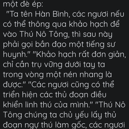
một đè ép:
"Ta tên Hàn Bình, các ngươi nếu
có thể thông qua khảo hạch để
vào Thú Nô Tông, thì sau này
phải gọi bần đạo một tiếng sư
huynh." "Khảo hạch rất đơn giản,
chỉ cần trụ vững dưới tay ta
trong vòng một nén nhang là
được." "Các ngươi cũng có thể
triển hiện các thủ đoạn điều
khiển linh thú của mình." "Thú Nô
Tông chúng ta chủ yếu lấy thủ
đoạn ngự thú làm gốc, các ngươi