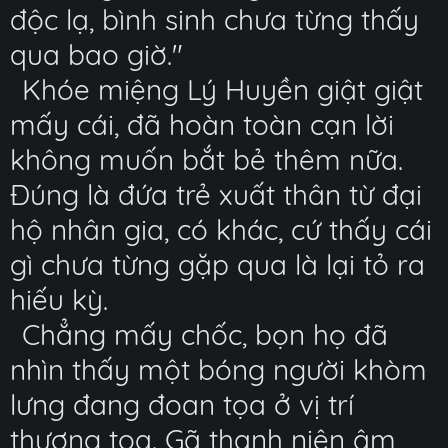
độc lạ, bình sinh chưa từng thấy
qua bao giờ."
Khóe miệng Lý Huyền giật giật
mấy cái, đã hoàn toàn cạn lời
không muốn bắt bẻ thêm nữa.
Đúng là đứa trẻ xuất thân từ đại
hộ nhân gia, có khác, cứ thấy cái
gì chưa từng gặp qua là lại tỏ ra
hiếu kỳ.
Chẳng mấy chốc, bọn họ đã
nhìn thấy một bóng người khòm
lưng đang đoan tọa ở vị trí
thượng tọa. Gã thanh niên âm