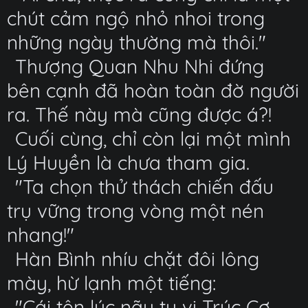
chút cảm ngộ nhỏ nhoi trong
những ngày thường mà thôi."
Thượng Quan Nhu Nhi đứng
bên cạnh đã hoàn toàn đờ người
ra. Thế này mà cũng được á?!
Cuối cùng, chỉ còn lại một mình
Lý Huyền là chưa tham gia.
"Ta chọn thử thách chiến đấu
trụ vững trong vòng một nén
nhang!"
Hàn Bình nhíu chặt đôi lông
mày, hừ lạnh một tiếng:
"Cái tên lúc nãy tu vi Trúc Cơ