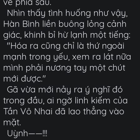
về phía sau.
Nhìn thấy tình huống như vậy,
Hàn Bình liền buông lỏng cảnh
giác, khinh bỉ hừ lạnh một tiếng:
"Hóa ra cũng chỉ là thứ ngoài
mạnh trong yếu, xem ra lát nữa
mình phải nương tay một chút
mới được."
Gã vừa mới nảy ra ý nghĩ đó
trong đầu, ai ngờ linh kiếm của
Tần Vô Nhai đã lao thẳng vào
mặt.
Uỳnh——!!!