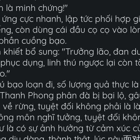
h là minh chứng!"
ng cực nhanh, lập tức phối hợp gi
iếng, còn dùng cái đầu cọ cọ vào l
a phần cuồng bạo.
khiết bổ sung: "Trưởng lão, đan d
 phục dụng, linh thú ngược lại còn tă
o."
ú bạo loạn đi, số lượng quả thực là
iến Thanh Phong phân đà bị bại lộ, 
về rừng, tuyệt đối không phải là l
tông môn nghĩ tưởng, tuyệt đối khôn
hư là có sự ảnh hưởng từ cảm xúc
g dịu dàng, thành thật, lúc này面对