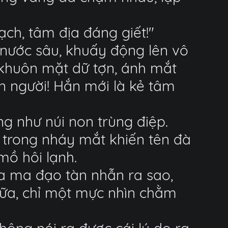
ạch, tâm địa đáng giết!"
nước sâu, khuấy động lên vô
 khuôn mặt dữ tợn, ánh mắt
n người! Hắn mới là kẻ tâm
ng như núi non trùng điệp.
, trong nháy mắt khiến tên đà
mồ hôi lạnh.
ủa ma đạo tàn nhẫn ra sao,
nữa, chỉ một mực nhìn chằm