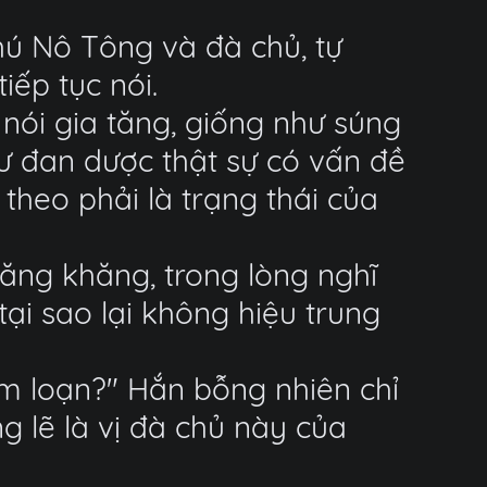
ú Nô Tông và đà chủ, tự
iếp tục nói.
nói gia tăng, giống như súng
hư đan dược thật sự có vấn đề
 theo phải là trạng thái của
ăng khăng, trong lòng nghĩ
ại sao lại không hiệu trung
àm loạn?" Hắn bỗng nhiên chỉ
g lẽ là vị đà chủ này của