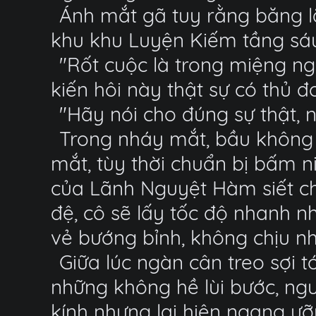
Ánh mắt gã tuy rằng băng l
khu khu Luyện Kiếm tầng sá
"Rốt cuộc là trong miệng ng
kiến hôi này thật sự có thủ đ
"Hãy nói cho đúng sự thật, 
Trong nháy mắt, bầu không 
mắt, tùy thời chuẩn bị bấm 
của Lãnh Nguyệt Hàm siết chặt
đệ, cô sẽ lấy tốc độ nhanh 
vẻ bướng bỉnh, không chịu nh
Giữa lúc ngàn cân treo sợi 
những không hề lùi bước, ngư
kính nhưng lại hiên ngang ưỡ