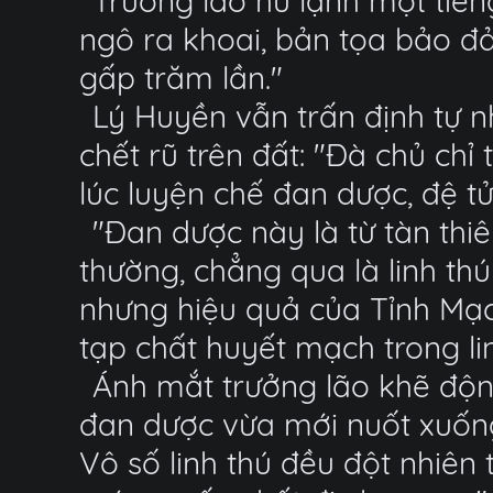
Trưởng lão hừ lạnh một tiếng
ngô ra khoai, bản tọa bảo đ
gấp trăm lần."
Lý Huyền vẫn trấn định tự 
chết rũ trên đất: "Đà chủ ch
lúc luyện chế đan dược, đệ tử 
"Đan dược này là từ tàn thiê
thường, chẳng qua là linh thú
nhưng hiệu quả của Tỉnh Mạc
tạp chất huyết mạch trong lin
Ánh mắt trưởng lão khẽ độn
đan dược vừa mới nuốt xuống
Vô số linh thú đều đột nhiên t