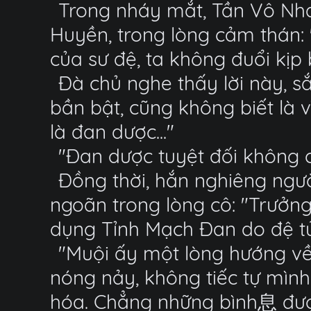
Trong nháy mắt, Tần Vô Nha
Huyền, trong lòng cảm thán:
của sư đệ, ta không đuổi kịp
Đà chủ nghe thấy lời này, s
bần bật, cũng không biết là v
là đan dược..."
"Đan dược tuyệt đối không c
Đồng thời, hắn nghiêng ngư
ngoãn trong lòng cô: "Trưởng
dụng Tỉnh Mạch Đan do đệ tử
"Muội ấy một lòng hướng về 
nóng nảy, không tiếc tự mìn
hóa. Chẳng những bình息 được