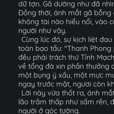
dữ tợn. Gã dường như đã nhìn
Đồng thời, ánh mắt gã bỗng 
không tài nào hiểu nổi, vào
người như vậy.
Cùng lúc đó, sự kịch liệt đ
toàn bạo tẩu: "Thanh Phong 
đều phải trách thứ Tỉnh Mạc
về tổng đà xin phần thưởng c
một bụng ý xấu, một mực mưu
ngay trước mặt, ngươi còn k
Lời này vừa thốt ra, ánh mắ
lão trầm thấp như sấm rền, đ
người ở góc tường.