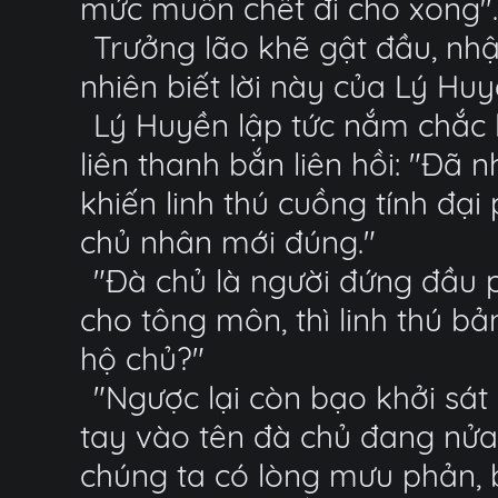
mức muốn chết đi cho xong".
Trưởng lão khẽ gật đầu, nh
nhiên biết lời này của Lý Huy
Lý Huyền lập tức nắm chắc l
liên thanh bắn liên hồi: "Đã
khiến linh thú cuồng tính đại
chủ nhân mới đúng."
"Đà chủ là người đứng đầu 
cho tông môn, thì linh thú b
hộ chủ?"
"Ngược lại còn bạo khởi sát
tay vào tên đà chủ đang nửa 
chúng ta có lòng mưu phản, 