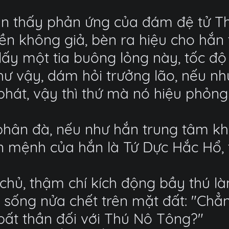
ận thấy phản ứng của đám đệ tử Th
ền không giả, bèn ra hiệu cho hắn t
ấy một tia buông lỏng này, tốc độ 
 như vậy, dám hỏi trưởng lão, nếu n
 phát, vậy thì thứ mà nó hiệu phỏng
phân đà, nếu như hắn trung tâm kh
ản mệnh của hắn là Tứ Dực Hắc Hổ, t
 chủ, thậm chí kích động bầy thú l
sống nửa chết trên mặt đất: "Chẳn
bất thần đối với Thú Nô Tông?"