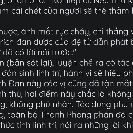
, phân phó: "Nói tiếp đi. Nếu như k
ảm cái chết của ngươi sẽ thê thảm
nhược, ánh mắt rực cháy, chỉ thẳng
ỉ trích đan dược của đệ tử dẫn phát
đã có lời nói trước."
n (bản sót lại), luyện chế ra có tá
 đản sinh linh trí, hành vi sẽ hiệu
h Đan này các vị cũng đã tận mắt n
h thú, hai điểm này chắc là không 
g, không phủ nhận. Tác dụng phụ r
, toàn bộ Thanh Phong phân đà có
hức tỉnh linh trí, nói ra những lời 