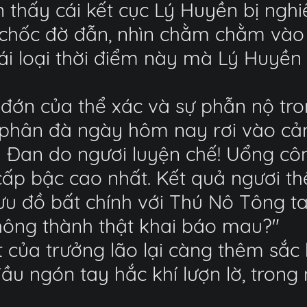
 thấy cái kết cục Lý Huyền bị ngh
chốc đờ đẫn, nhìn chằm chằm vào 
 cái loại thời điểm này mà Lý Huy
au đớn của thể xác và sự phẫn nộ t
phân đà ngày hôm nay rơi vào cản
h Đan do ngươi luyện chế! Uổng cô
ấp bậc cao nhất. Kết quả ngươi th
 đồ bất chính với Thú Nô Tông ta.
hông thành thật khai báo mau?"
t của trưởng lão lại càng thêm sắc
ầu ngón tay hắc khí lượn lờ, tron