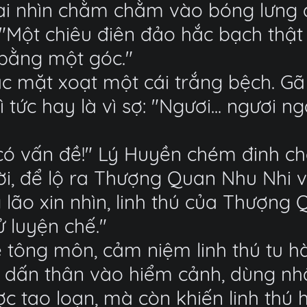
i nhìn chằm chằm vào bóng lưng đ
 "Một chiêu điên đảo hắc bạch thật
 bằng một góc."
ắc mặt xoạt một cái trắng bệch. Gã
ì tức hay là vì sợ: "Ngươi... ngươi
ó vấn đề!" Lý Huyền chém đinh chặt
ời, để lộ ra Thượng Quan Nhu Nhi
 lão xin nhìn, linh thú của Thượn
 luyện chế."
tông môn, cảm niệm linh thú tu hà
h dấn thân vào hiểm cảnh, dùng n
 tao loạn, mà còn khiến linh thú