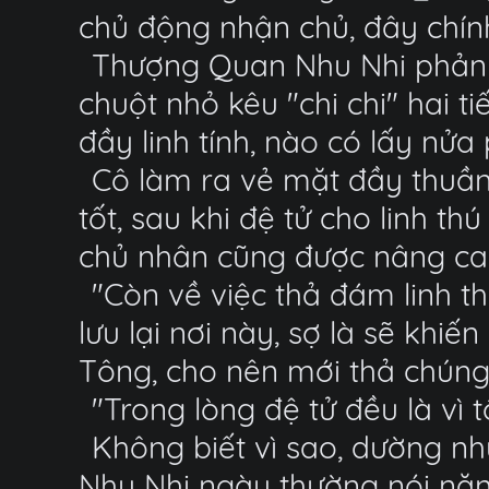
chủ động nhận chủ, đây chín
Thượng Quan Nhu Nhi phản ứ
chuột nhỏ kêu "chi chi" hai t
đầy linh tính, nào có lấy nử
Cô làm ra vẻ mặt đầy thuần 
tốt, sau khi đệ tử cho linh thú
chủ nhân cũng được nâng ca
"Còn về việc thả đám linh th
lưu lại nơi này, sợ là sẽ kh
Tông, cho nên mới thả chúng 
"Trong lòng đệ tử đều là vì 
Không biết vì sao, dường n
Nhu Nhi ngày thường nói năn