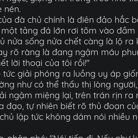
è nén.
của đà chủ chính là điên đảo hắc b
 một tảng đá lớn rơi tõm vào đầm 
hủ nửa sống nửa chết càng là lộ ra
 này rõ ràng là đang ngậm máu phu
 lời thoại của tôi rồi!"
 tức giải phóng ra luồng uy áp giố
ng như có thể thấu thị lòng người
i ngậm miệng lại, trên trán rịn ra 
a đạo, tự nhiên biết rõ thủ đoạn c
à chủ lập tức không dám nói nhiều 