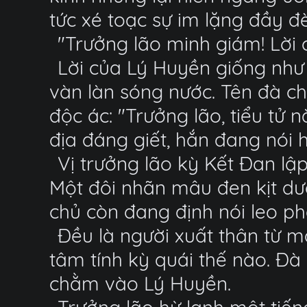
tức xé toạc sự im lặng đầy đ
"Trưởng lão minh giám! Lời 
Lời của Lý Huyền giống như
vàn làn sóng nước. Tên đà c
độc ác: "Trưởng lão, tiểu tử
địa đáng giết, hắn đang nói hết
Vị trưởng lão kỳ Kết Đan lập
Một đôi nhãn mâu đen kịt dườ
chủ còn đang định nói leo phả
Đều là người xuất thân từ m
tâm tính kỳ quái thế nào. Đ
chằm vào Lý Huyền.