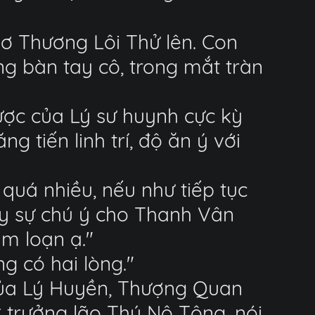
ơ Thương Lôi Thử lên. Con
òng bàn tay cô, trong mắt tràn
ược của Lý sư huynh cực kỳ
ng tiến linh trí, độ ăn ý với
 quá nhiều, nếu như tiếp tục
gây sự chú ý cho Thanh Vân
àm loạn ạ."
g có hai lòng."
 của Lý Huyền, Thượng Quan
 trưởng lão Thú Nô Tông, nói