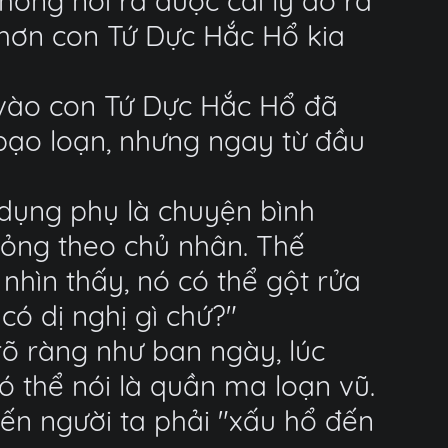
hông nói ra được cái lý do ra
 hơn con Tứ Dực Hắc Hổ kia
 vào con Tứ Dực Hắc Hổ đã
 bạo loạn, nhưng ngay từ đầu
c dụng phụ là chuyện bình
 phỏng theo chủ nhân. Thế
hìn thấy, nó có thể gột rửa
có dị nghị gì chứ?"
õ ràng như ban ngày, lúc
 thể nói là quần ma loạn vũ.
khiến người ta phải "xấu hổ đến