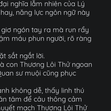
ại nghĩa lẫm nhiên của Lý
 hay, năng lực ngôn ngữ này
 giơ ngón tay ra mà run rẩy
 ngậm máu phun người, rõ ràng
 sắt ngắt lời.
 và con Thương Lôi Thử ngoan
g Quan sư muội cũng phục
nh không dễ, thấy linh thú
hân tâm để câu thông cảm
 huyết mạch Thương Lôi Thử