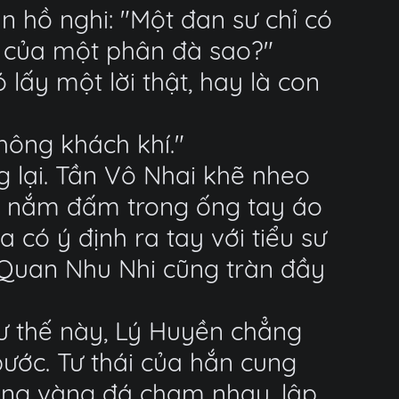
 hồ nghi: "Một đan sư chỉ có
 của một phân đà sao?"
ấy một lời thật, hay là con
hông khách khí."
 lại. Tần Vô Nhai khẽ nheo
ai nắm đấm trong ống tay áo
 có ý định ra tay với tiểu sư
 Quan Nhu Nhi cũng tràn đầy
hư thế này, Lý Huyền chẳng
bước. Tư thái của hắn cung
iếng vàng đá chạm nhau, lập