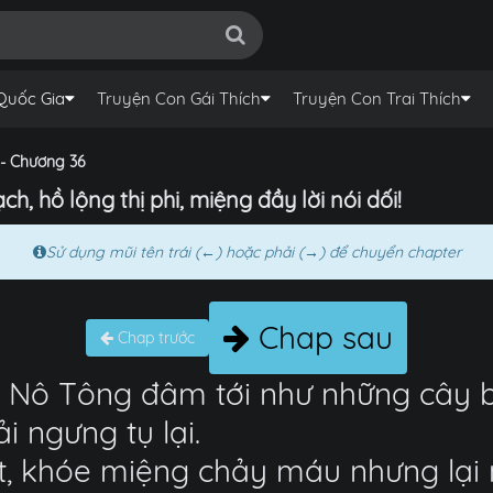
Quốc Gia
Truyện Con Gái Thích
Truyện Con Trai Thích
- Chương 36
, hồ lộng thị phi, miệng đầy lời nói dối!
Sử dụng mũi tên trái (←) hoặc phải (→) để chuyển chapter
Chap sau
Chap trước
 Nô Tông đâm tới như những cây b
i ngưng tụ lại.
, khóe miệng chảy máu nhưng lại 