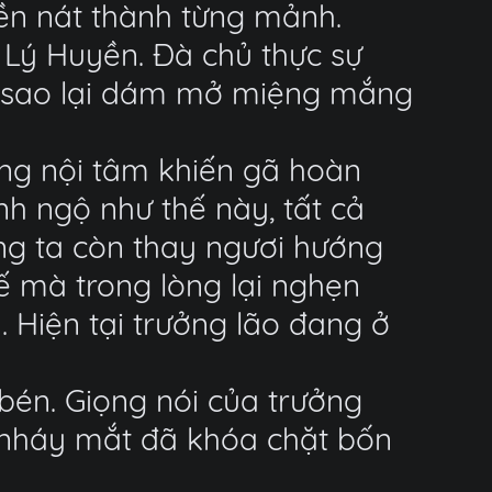
iền nát thành từng mảnh.
Lý Huyền. Đà chủ thực sự
ền sao lại dám mở miệng mắng
rong nội tâm khiến gã hoàn
h ngộ như thế này, tất cả
ng ta còn thay ngươi hướng
ế mà trong lòng lại nghẹn
 Hiện tại trưởng lão đang ở
 bén. Giọng nói của trưởng
g nháy mắt đã khóa chặt bốn