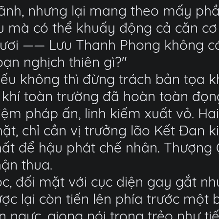
ãnh, nhưng lại mang theo mấy phần
u mà có thể khuấy động cả căn cơ
ươi —— Lưu Thanh Phong không có l
oạn nghịch thiên gì?"
nếu không thì đừng trách bản tọa k
khí toàn trường đã hoàn toàn đọng
niệm pháp ấn, linh kiếm xuất vỏ. H
, chỉ cần vị trưởng lão Kết Đan kia
nhất để hậu phát chế nhân. Thượng
ận thua.
tóc, đối mặt với cục diện gay gắt n
ợc lại còn tiến lên phía trước một 
n ngực, giọng nói trong trẻo như t