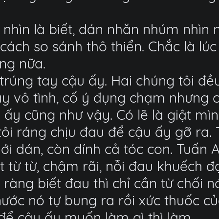
 nhìn là biết, dán nhăn nhúm nhìn 
 cách so sánh thô thiển. Chắc là lúc
ng nữa.
trúng tay cậu ấy. Hai chúng tôi đều 
y vô tình, cố ý đụng chạm nhưng chỉ
y cũng như vậy. Có lẽ là giật mìn
i ráng chịu đau để cậu ấy gỡ ra. T
ới dán, còn dính cả tóc con. Tuấn A
t từ từ, chậm rãi, nỗi đau khuếch đạ
Rõ ràng biết đau thì chỉ cần từ chối
nước nó tự bung ra rồi xức thuốc c
để cậu ấy muốn làm gì thì làm.