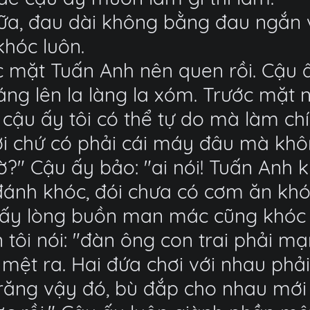
nữa, đau dài không bằng đau ngắn v
khóc luôn.
 mặt Tuấn Anh nên quen rồi. Cậu ấ
oáng lên la làng la xóm. Trước mặt n
ậu ấy tôi có thể tự do mà làm chí
ời chứ có phải cái máy đâu mà khôn
" Cậu ấy bảo: "ai nói! Tuấn Anh k
đánh khóc, đói chưa có cơm ăn kh
thấy lòng buồn man mác cũng khóc l
ần tôi nói: "đàn ông con trai phải 
 mệt ra. Hai đứa chơi với nhau phải
 răng vậy đó, bù đắp cho nhau mới