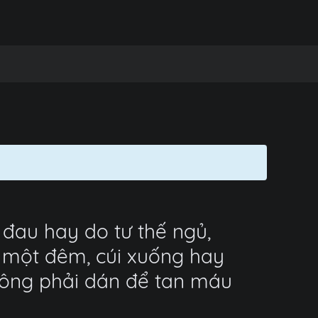
 đau hay do tư thế ngủ,
ả một đêm, cúi xuống hay
hông phải dán để tan máu