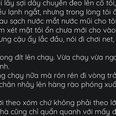
 lấy sợi dây chuyền đeo lên cổ tôi
u lạnh ngắt, nhưng trong lòng tôi 
au sạch nước mắt nước mũi cho tôi.
m xét mặt tôi ổn chưa mới cho vào 
ng cậu ấy lắc đầu, nói đi chơi net,
cong đít lên chạy. Vừa chạy vừa ng
nh.
 chạy nữa mà rón rén đi vòng trở l
chân nhảy lên hàng rào phóng xuố
ơi theo xóm chứ không phải theo lớp
ề nhà cũng chỉ quẩn quanh với mấy 