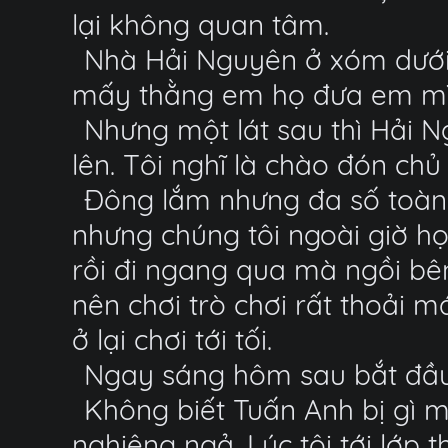
lại không quan tâm.
Nhà Hải Nguyên ở xóm dưới g
mấy thằng em họ đưa em mình 
Nhưng một lát sau thì Hải N
lên. Tôi nghĩ là chào đón chủ 
Đông lắm nhưng đa số toàn n
nhưng chúng tôi ngoài giờ họ
rồi đi ngang qua mà ngồi b
nên chơi trò chơi rất thoải m
ở lại chơi tới tối.
Ngay sáng hôm sau bắt đầu
Không biết Tuấn Anh bị gì m
nghiêng ngả. Lúc tôi tới lớp 