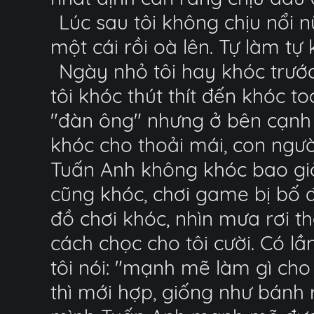
Lúc sau tôi không chịu nổi 
một cái rồi oà lên. Tự làm tự 
Ngày nhỏ tôi hay khóc trước
tôi khóc thút thít đến khóc t
"đàn ông" nhưng ở bên cạnh c
khóc cho thoải mái, con ngư
Tuấn Anh không khóc bao giờ?
cũng khóc, chơi game bị bố 
đồ chơi khóc, nhìn mưa rơi 
cách chọc cho tôi cười. Có l
tôi nói: "mạnh mẽ làm gì cho
thì mới hợp, giống như bánh