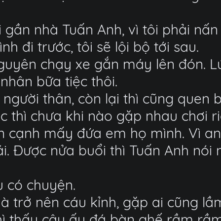
ần nhà Tuấn Anh, vì tôi phải nấn 
đi trước, tôi sẽ lội bộ tới sau.
guyên chạy xe gắn máy lên đón. Lúc
nhân bữa tiệc thôi.
gười thân, còn lại thì cũng quen b
c thì chưa khi nào gặp nhau chơi r
ên cạnh mấy đứa em họ mình. Vì a
ái. Được nửa buổi thì Tuấn Anh nói
 có chuyện.
à trở nên cáu kỉnh, gặp ai cũng lầm
thì thấy cậu ấy đá bàn ghế rầm rầm