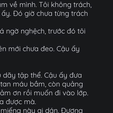
lầm về mình. Tôi không trách,
 ấy. Đó giờ chưa từng trách
á ngờ nghệch, trước đó tôi
ên mới chưa đeo. Cậu ấy
u dãy tập thể. Cậu ấy đưa
ới tan máu bầm, còn quảng
ảm ơn rồi muốn đi vào lớp.
ưa được mà.
g miếng này ai dán. Đương