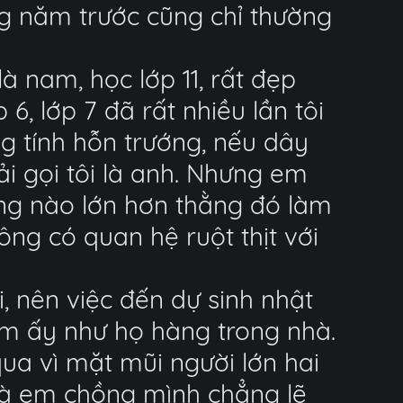
ng năm trước cũng chỉ thường
à nam, học lớp 11, rất đẹp
6, lớp 7 đã rất nhiều lần tôi
g tính hỗn trướng, nếu dây
i gọi tôi là anh. Nhưng em
ằng nào lớn hơn thằng đó làm
ông có quan hệ ruột thịt với
i, nên việc đến dự sinh nhật
em ấy như họ hàng trong nhà.
ua vì mặt mũi người lớn hai
nhà em chồng mình chẳng lẽ