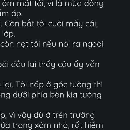
, ôm mặt tôi, vì là mùa đông
ấm áp.
 Còn bắt tôi cười mấy cái,
lớp.
 còn nạt tôi nếu nói ra ngoài
oái đầu lại thấy cậu ấy vẫn
ại. Tôi nấp ở góc tường thì
ng dưới phía bên kia tường
, vì vậy dù ở trên trường
đứa trong xóm nhỏ, rất hiếm