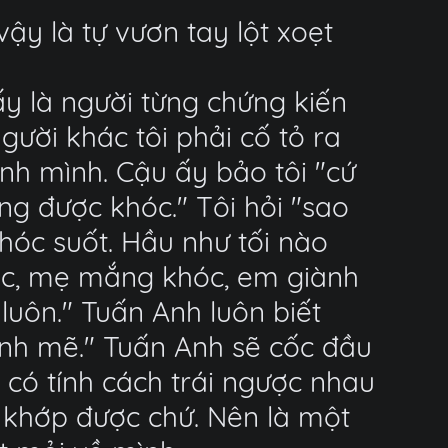
ậy là tự vươn tay lột xoẹt
y là người từng chứng kiến
gười khác tôi phải cố tỏ ra
nh mình. Cậu ấy bảo tôi "cứ
g được khóc." Tôi hỏi "sao
hóc suốt. Hầu như tối nào
óc, mẹ mắng khóc, em giành
uôn." Tuấn Anh luôn biết
mạnh mẽ." Tuấn Anh sẽ cốc đầu
 có tính cách trái ngược nhau
 khớp được chứ. Nên là một