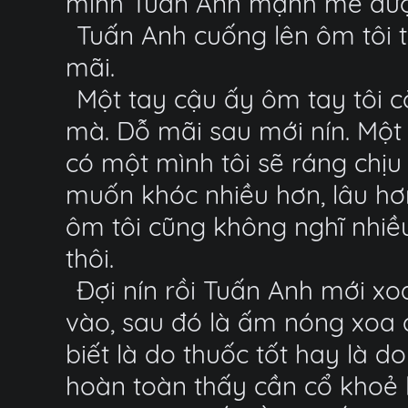
mình Tuấn Anh mạnh mẽ được
Tuấn Anh cuống lên ôm tôi từ 
mãi.
Một tay cậu ấy ôm tay tôi cò
mà. Dỗ mãi sau mới nín. Một
có một mình tôi sẽ ráng chịu
muốn khóc nhiều hơn, lâu hơn
ôm tôi cũng không nghĩ nhiều
thôi.
Đợi nín rồi Tuấn Anh mới xo
vào, sau đó là ấm nóng xoa 
biết là do thuốc tốt hay là d
hoàn toàn thấy cần cổ khoẻ 