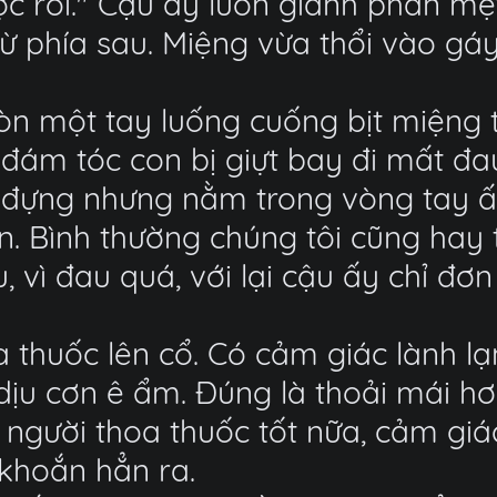
 rồi." Cậu ấy luôn giành phần mệt
phía sau. Miệng vừa thổi vào gáy tô
n một tay luống cuống bịt miệng tô
 đám tóc con bị giựt bay đi mất đ
 đựng nhưng nằm trong vòng tay ấm
. Bình thường chúng tôi cũng hay t
, vì đau quá, với lại cậu ấy chỉ đ
a thuốc lên cổ. Có cảm giác lành 
dịu cơn ê ẩm. Đúng là thoải mái h
o người thoa thuốc tốt nữa, cảm giác
khoắn hẳn ra.