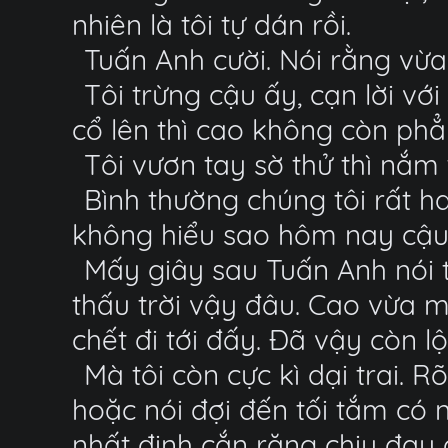
nhiên là tôi tự dán rồi.
Tuấn Anh cười. Nói rằng vừa
Tôi trừng cậu ấy, cạn lời với
cổ lên thì cao không còn phẳ
Tôi vươn tay sờ thử thì nắm 
Bình thường chúng tôi rất ha
không hiểu sao hôm nay cậu ấ
Mấy giây sau Tuấn Anh nói tô
thấu trời vậy đâu. Cao vừa m
chết đi tới đấy. Đã vậy còn lộ
Mà tôi còn cực kì dại trai. 
hoặc nói đợi đến tối tắm có 
nhất định cắn răng chịu đau 