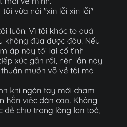
 mỏi về mình.
i vừa nói "xin lỗi xin lỗi"
i luôn. Vì tôi khóc to quá
au không đùa được đâu. Nếu
 áp này tôi lại cố tình
iếp xúc gần rồi, nên lần này
ơn thuần muốn vỗ về tôi mà
lạnh khi ngón tay mới chạm
ơn hẳn việc dán cao. Không
 dễ chịu trong lòng lan toả,