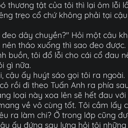
 thương tật của tôi thì lại ôm lỗi 
êng trẹo cổ chứ không phải tại cậu
g đeo dây chuyền?" Hỏi một câu kh
i nên tháo xuống thì sao đeo được.
buồn, tôi đổ lỗi cho cái cổ đau n
i gì nữa.
, cậu ấy huýt sáo gọi tôi ra ngoài.
 cô rồi đi theo Tuấn Anh ra phía sa
rằng loại này xoa lên sẽ hết đau v
mang về vô cùng tốt. Tôi cầm lấy c
êu ra làm chi? Ở trong lớp cũng đ
 cậu ấy đứng sau lưng hỏi tôi nhữn