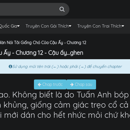
Quốc Gia
Truyện Con Gái Thích
Truyện Con Trai Thích
àn Nói Tôi Giống Chó Của Cậu Ấy - Chương 12
u Ấy - Chương 12 - Cậu ấy…ghen
Sử dụng mũi tên trái (←) hoặc phải (→) để chuyển chapter
Chap trước
Chap sau
cao. Không biết là do Tuấn Anh bóp
 khủng, giống cảm giác trẹo cổ c
i mới dán cho hết nhức mỏi chứ k