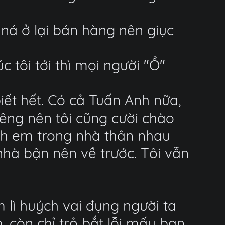
ná ở lại bán hàng nên giục
 tôi tới thì mọi người "Ồ"
iết hết. Có cả Tuấn Anh nữa,
iêng nên tôi cũng cười chào
nh em trong nhà thân nhau
 nhà bận nên về trước. Tôi vẫn
 lì huých vai đụng người ta
, còn chỉ trỏ bắt lỗi mấy bạn