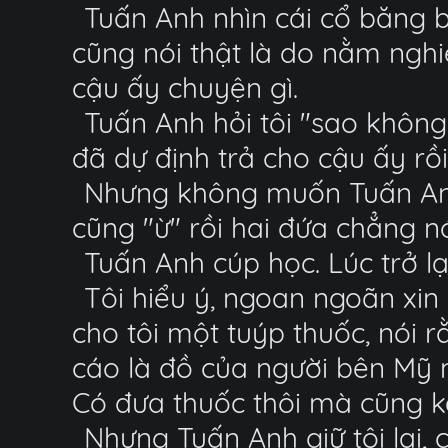
Tuấn Anh nhìn cái cổ băng bó
cũng nói thật là do nằm nghi
cậu ấy chuyện gì.
Tuấn Anh hỏi tôi "sao khôn
đã dự định trả cho cậu ấy rồ
Nhưng không muốn Tuấn Anh 
cũng "ừ" rồi hai đứa chẳng nó
Tuấn Anh cúp học. Lúc trở lại
Tôi hiểu ý, ngoan ngoãn xin
cho tôi một tuýp thuốc, nói 
cáo là đồ của người bên Mỹ 
Có đưa thuốc thôi mà cũng k
Nhưng Tuấn Anh giữ tôi lại,