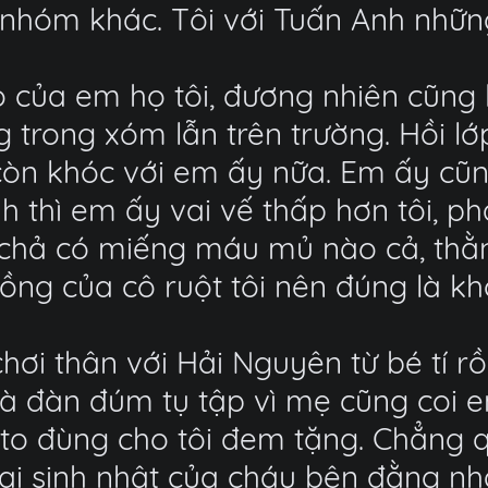
ới nhóm khác. Tôi với Tuấn Anh nhữ
 của em họ tôi, đương nhiên cũng l
 trong xóm lẫn trên trường. Hồi lớp 
còn khóc với em ấy nữa. Em ấy cũn
hì em ấy vai vế thấp hơn tôi, phả
ấy chả có miếng máu mủ nào cả, th
ồng của cô ruột tôi nên đúng là kh
ơi thân với Hải Nguyên từ bé tí rồ
là đàn đúm tụ tập vì mẹ cũng coi 
to đùng cho tôi đem tặng. Chẳng q
 lại sinh nhật của cháu bên đằng 