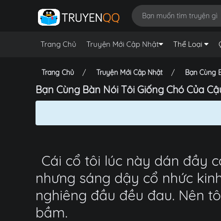
Trang Chủ
Truyện Mới Cập Nhật
Thể Loại
Trang Chủ
Truyện Mới Cập Nhật
Bạn Cùng B
Bạn Cùng Bàn Nói Tôi Giống Chó Của Cậ
Cái cổ tôi lúc này dán đầy 
nhưng sáng dậy cổ nhức kinh
nghiêng đầu đều đau. Nên tô
bầm.