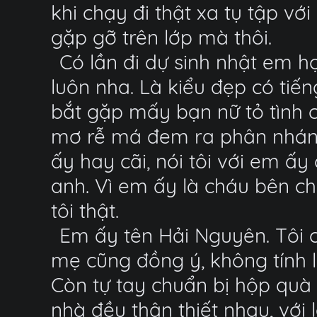
khi chạy đi thật xa tụ tập v
gặp gỡ trên lớp mà thôi.
Có lần đi dự sinh nhật em họ
luôn nha. Là kiểu đẹp có tiếng
bắt gặp mấy bạn nữ tỏ tình 
mơ rễ má đem ra phân nhánh t
ấy hay cãi, nói tôi với em 
anh. Vì em ấy là cháu bên ch
tôi thật.
Em ấy tên Hải Nguyên. Tôi ch
mẹ cũng đồng ý, không tính 
Còn tự tay chuẩn bị hộp quà 
nhà đều thân thiết nhau, với