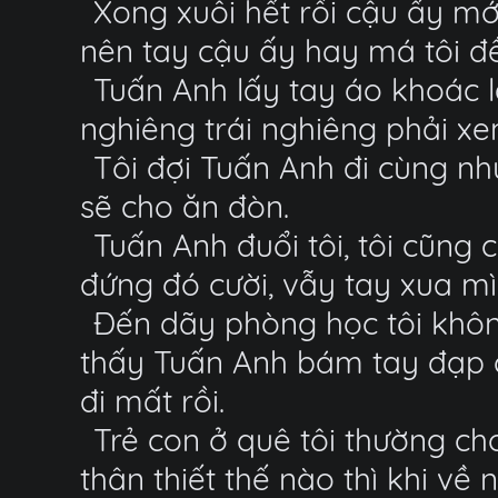
Xong xuôi hết rồi cậu ấy mới
nên tay cậu ấy hay má tôi đề
Tuấn Anh lấy tay áo khoác l
nghiêng trái nghiêng phải xe
Tôi đợi Tuấn Anh đi cùng như
sẽ cho ăn đòn.
Tuấn Anh đuổi tôi, tôi cũng 
đứng đó cười, vẫy tay xua mì
Đến dãy phòng học tôi không
thấy Tuấn Anh bám tay đạp 
đi mất rồi.
Trẻ con ở quê tôi thường ch
thân thiết thế nào thì khi v