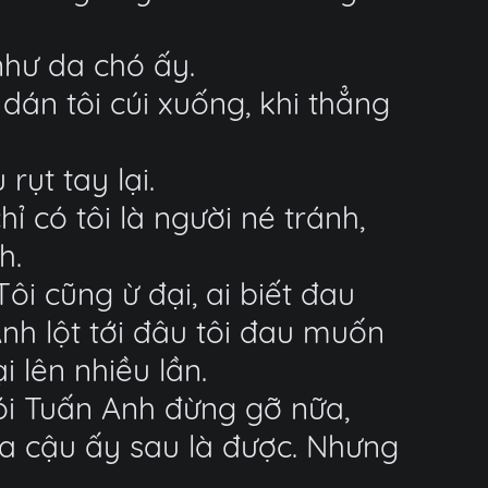
như da chó ấy.
 dán tôi cúi xuống, khi thẳng
rụt tay lại.
 có tôi là người né tránh,
h.
ôi cũng ừ đại, ai biết đau
nh lột tới đâu tôi đau muốn
i lên nhiều lần.
 nói Tuấn Anh đừng gỡ nữa,
ủa cậu ấy sau là được. Nhưng