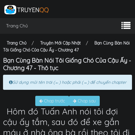
Trang Chủ
Trang Chủ
Truyện Mới Cập Nhật
Bạn Cùng Bàn Nói
Tôi Giống Chó Của Cậu Ấy - Chương 47
Bạn Cùng Bàn Nói Tôi Giống Chó Của Cậu Ấy -
Chương 47 - Thô tục
Sử dụng mũi tên trái (←) hoặc phải (→) để chuyển chapter
Chap trước
Chap sau
Hôm đó Tuấn Anh nói tôi đợi
cậu ấy tắm, sau đó để xe gắn
máy ở nhà ông bà rồi theo tôi đi