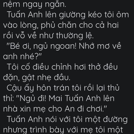
nệm ngay ngắn.
Tuấn Anh lên giường kéo tôi ôm
vào lòng, phủ chăn cho cả hai
rồi vỗ về như thường lệ.
"Bé ơi, ngủ ngoan! Nhớ mơ về
anh nhé?"
Tôi cố điều chỉnh hơi thở đều
đặn, gật nhẹ đầu.
Cậu ấy hôn trán tôi rồi lại thủ
thỉ: "Ngủ đi! Mai Tuấn Anh lên
nhà xin mẹ cho An đi chơi."
Tuấn Anh nói với tôi một đường
nhưng trình bày với mẹ tôi một