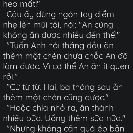
heo mất!"
Cậu ấy dùng ngón tay điểm
nhẹ lên mũi tôi, nói: "An cũng
không ăn được nhiều đến thế!"
"Tuấn Anh nói tháng đầu ăn
thêm một chén chưa chắc An đã
làm được. Vì cơ thể An ăn ít quen
rồi."
"Cứ từ từ. Hai, ba tháng sau ăn
thêm một chén cũng được."
"Hoặc chia nhỏ ra, ăn thành
nhiều bữa. Uống thêm sữa nữa."
"Nhưng không cần quá ép bản