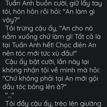
Tuấn Anh buồn cười, giữ lấy tay
tôi, hôn hôn rồi hỏi: "An làm gì
vậy?"
Tôi trừng cậu ấy, "An cho nó
nằm xuống chứ làm gì! Tất cả là
tại Tuấn Anh hết! Chọc điên An
nên tóc mới tức xù đầu!"
Cậu ấy bật cười, lần này lại
không nhận tội về mình mà hỏi:
"Chứ không phải tại An mới gội
đầu tóc bông lên à?"
"..."
Tôi đẩy cậu ấy, trèo lên giường