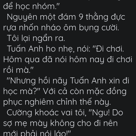
để học nhóm."
Nguyên một đám 9 thằng đực
rựa nhốn nháo ôm bụng cười.
Tôi lại ngẩn ra.
Tuấn Anh ho nhẹ, nói: "Đi chơi.
Hôm qua đã nói hôm nay đi chơi
rồi mà."
"Nhưng hồi nãy Tuấn Anh xin đi
học mà?" Với cả còn mặc đồng
phục nghiêm chỉnh thế này.
Cường khoác vai tôi, "Ngu! Do
sợ mẹ mày không cho đi nên
mới phải nói láo!"