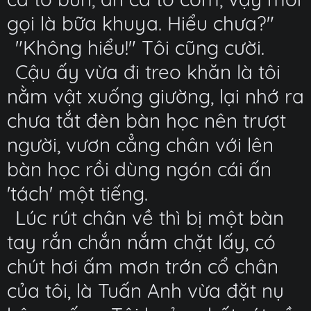
gọi là bữa khuya. Hiểu chưa?"
"Không hiểu!" Tôi cũng cười.
Cậu ấy vừa đi treo khăn là tôi
nằm vật xuống giường, lại nhớ ra
chưa tắt đèn bàn học nên trượt
người, vươn cẳng chân với lên
bàn học rồi dùng ngón cái ấn
'tách' một tiếng.
Lúc rút chân về thì bị một bàn
tay rắn chắn nắm chặt lấy, có
chút hơi ấm mơn trớn cổ chân
của tôi, là Tuấn Anh vừa đặt nụ