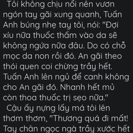
Tôi không chịu nổi nên vươn
ngón tay gãi xung quanh, Tuấn
Anh búng nhẹ tay tôi, nói: "Đợi
xíu nữa thuốc thấm vào da sẽ
không ngứa nữa đâu. Do có chỗ
mọc da non rồi đó. An gãi theo
thói quen coi chừng trầy hết.
Tuấn Anh lên ngủ để canh không
cho An gãi đó. Nhanh hết mủ
còn thoa thuốc trị sẹo nữa."
Cậu ấy nựng lấy má tôi lên
thơm thơm, "Thương quá đi mất!
Tay chân ngọc ngà trầy xước hết