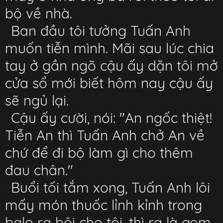
bộ về nhà.
Ban đầu tôi tưởng Tuấn Anh
muốn tiễn mình. Mãi sau lúc chia
tay ở gần ngõ cậu ấy dặn tôi mở
cửa sổ mới biết hôm nay cậu ấy
sẽ ngủ lại.
Cậu ấy cười, nói: "An ngốc thiệt!
Tiễn An thì Tuấn Anh chở An về
chứ để đi bộ làm gì cho thêm
đau chân."
Buổi tối tắm xong, Tuấn Anh lôi
mấy món thuốc lỉnh kỉnh trong
balo ra bôi cho tôi, thì ra là gom