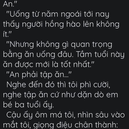
An."
"Uống từ năm ngoái tới nay
thấy người hồng hào lên không
ít."
"Nhưng không gì quan trọng
bằng ăn uống đâu. Tầm tuổi này
ăn được mới là tốt nhất."
"An phải tập ăn..."
Nghe đến đó thì tôi phì cười,
nghe tập ăn cứ như dặn dò em
bé ba tuổi ấy.
Cậu ấy ôm má tôi, nhìn sâu vào
mắt tôi, giọng điệu chân thành: