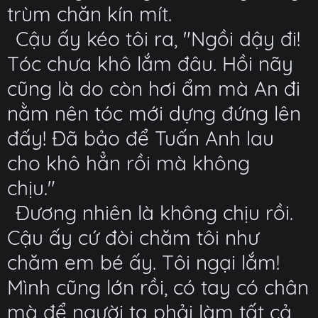
trùm chăn kín mít.
Cậu ấy kéo tôi ra, "Ngồi dậy đi!
Tóc chưa khô lắm đâu. Hồi nãy
cũng là do còn hơi ẩm mà An đi
nằm nên tóc mới dựng đứng lên
đấy! Đã bảo để Tuấn Anh lau
cho khô hẳn rồi mà không
chịu."
Đương nhiên là không chịu rồi.
Cậu ấy cứ đòi chăm tôi như
chăm em bé ấy. Tôi ngại lắm!
Mình cũng lớn rồi, có tay có chân
mà để người ta phải làm tất cả