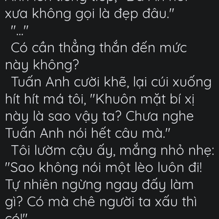
xưa không gọi là đẹp đâu."
"..."
Có cần thẳng thắn đến mức
này không?
Tuấn Anh cười khẽ, lại cúi xuống
hít hít má tôi, "Khuôn mặt bí xị
này là sao vậy ta? Chưa nghe
Tuấn Anh nói hết câu mà."
Tôi lườm cậu ấy, mắng nhỏ nhẹ:
"Sao không nói một lèo luôn đi!
Tự nhiên ngừng ngay đấy làm
gì? Có mà chê người ta xấu thì
có!"