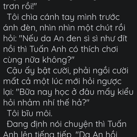
trơn rồi!"
Tôi chìa cánh tay mình trước
ánh đèn, nhìn nhìn một chút rồi
hỏi: "Nếu da An đen sì sì như đít
nồi thì Tuấn Anh có thích chơi
cùng nữa không?"
Cậu ấy bật cười, phải ngồi cười
mất cả một lúc mới hỏi ngược
lại: "Bữa nay học ở đâu mấy kiểu
hỏi nhảm nhí thế hả?"
Tôi bĩu môi.
Đang định nói chuyện thì Tuấn
Anh lên tiếng tiếp, "Da An hồi