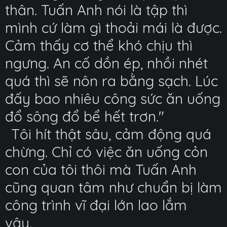
thân. Tuấn Anh nói là tập thì
mình cứ làm gì thoải mái là được.
Cảm thấy cơ thể khó chịu thì
ngưng. An cố dồn ép, nhồi nhét
quá thì sẽ nôn ra bằng sạch. Lúc
đấy bao nhiêu công sức ăn uống
đổ sông đổ bể hết trơn."
Tôi hít thật sâu, cảm động quá
chừng. Chỉ có việc ăn uống cỏn
con của tôi thôi mà Tuấn Anh
cũng quan tâm như chuẩn bị làm
công trình vĩ đại lớn lao lắm
vậy.