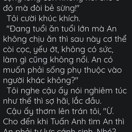
đó mà đòi bẻ sừng!"
Tôi cười khúc khích.
"Đang tuổi ăn tuổi lớn mà An
không chịu ăn thì sau này cơ thể
còi cọc, yếu ớt, không có sức,
làm gì cũng không nổi. An có
muốn phải sống phụ thuộc vào
người khác không?"
Tôi nghe cậu ấy nói nghiêm túc
như thế thì sợ hãi, lắc đầu.
Cậu ấy thơm lên trán tôi, "Ừ.
Cho đến khi Tuấn Anh tìm An thì
An phải tự lực cánh sinh. Nhé?