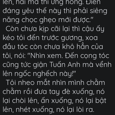
lên, hai má thì ửng hồng. Điên
đáng yêu thế này thì phải siêng
năng chọc ghẹo mới được."
Còn chưa kịp cãi lại thì cậu ấy
kéo tôi đến trước gương, xoa
đầu tóc còn chưa khô hẳn của
tôi, nói: "Nhìn xem. Đến cọng tóc
cũng tức giận Tuấn Anh mà vểnh
lên ngốc nghếch này!"
Tôi nheo mắt nhìn mình chằm
chằm rồi đưa tay đè xuống, nó
lại chòi lên, ấn xuống, nó lại bật
lên, nhét xuống, nó lại lòi ra.