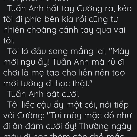
Tuấn Anh hất tay Cường ra, kéo
tôi đi phía bên kia rồi cũng tự
nhiên choàng cánh tay qua vai
tôi.
Tôi ló đầu sang mắng lại, "Mày
mới ngu ấy! Tuấn Anh mà rủ đi
chơi là mẹ tao cho liền nên tao
mới tưởng đi học thật."
Tuấn Anh bật cười.
Tôi liếc cậu ấy một cái, nói tiếp
với Cường: "Tụi mày mặc đồ như
đi ăn đám cưới ấy! Thường ngày
mày đi học thêm còn chả mặc