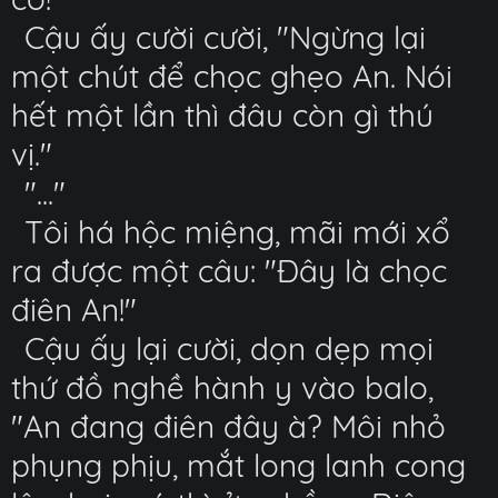
Cậu ấy cười cười, "Ngừng lại
một chút để chọc ghẹo An. Nói
hết một lần thì đâu còn gì thú
vị."
"..."
Tôi há hộc miệng, mãi mới xổ
ra được một câu: "Đây là chọc
điên An!"
Cậu ấy lại cười, dọn dẹp mọi
thứ đồ nghề hành y vào balo,
"An đang điên đây à? Môi nhỏ
phụng phịu, mắt long lanh cong