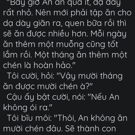
"Bây giờ An ăn quá ít, dạ dày
rất nhỏ. Nên mới phải tập ăn cho
dạ dày giãn ra, quen bữa rồi thì
sẽ ăn được nhiều hơn. Mỗi ngày
ăn thêm một muỗng cũng tốt
lắm rồi. Một tháng ăn thêm một
chén là hoàn hảo."
Tôi cười, hỏi: "Vậy mười tháng
ăn được mười chén à?"
Cậu ấy bật cười, nói: "Nếu An
không ói ra."
Tôi bĩu môi: "Thôi, An không ăn
mười chén đâu. Sẽ thành con