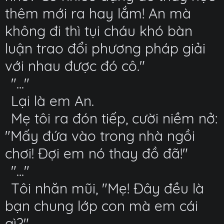
thêm mới ra hay lắm! An mà
không đi thì tụi cháu khó bàn
luận trao đổi phương pháp giải
với nhau được đó cô."
"..."
Lại là em An.
Mẹ tôi ra đón tiếp, cười niềm nở:
"Mấy đứa vào trong nhà ngồi
chơi! Đợi em nó thay đồ đã!"
"..."
Tôi nhăn mũi, "Mẹ! Đây đều là
bạn chung lớp con mà em cái
gì?"