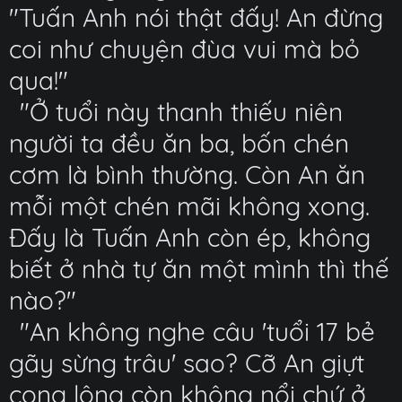
"Tuấn Anh nói thật đấy! An đừng
coi như chuyện đùa vui mà bỏ
qua!"
"Ở tuổi này thanh thiếu niên
người ta đều ăn ba, bốn chén
cơm là bình thường. Còn An ăn
mỗi một chén mãi không xong.
Đấy là Tuấn Anh còn ép, không
biết ở nhà tự ăn một mình thì thế
nào?"
"An không nghe câu 'tuổi 17 bẻ
gãy sừng trâu' sao? Cỡ An giựt
cọng lông còn không nổi chứ ở