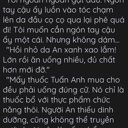
tay cậu ấy luồn vào tóc chạm
lên da đầu cọ cọ qua lại phê quá
đi! Tôi muốn cắn ngón tay cậu
ấy một cái. Nhưng không dám...
"Hồi nhỏ da An xanh xao lắm!
Lớn rồi ăn uống nhiều, đủ chất
hơn mới đỡ."
"Mấy thuốc Tuấn Anh mua cho
đều phải uống đúng cữ. Nó chỉ là
thuốc bổ với thực phẩm chức
năng thôi. Người An thiếu dinh
dưỡng, cũng không thể truyền