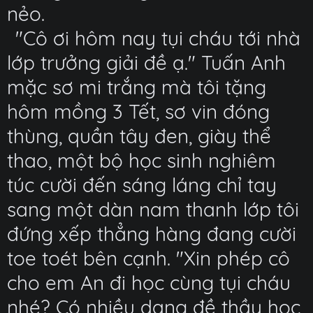
nẻo.
"Cô ơi hôm nay tụi cháu tới nhà
lớp trưởng giải đề ạ." Tuấn Anh
mặc sơ mi trắng mà tôi tặng
hôm mồng 3 Tết, sơ vin đóng
thùng, quần tây đen, giày thể
thao, một bộ học sinh nghiêm
túc cười đến sáng láng chỉ tay
sang một dàn nam thanh lớp tôi
đứng xếp thẳng hàng đang cười
toe toét bên cạnh. "Xin phép cô
cho em An đi học cùng tụi cháu
nhé? Có nhiều dạng đề thầy học