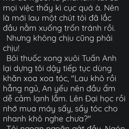
mọi việc thấy kì cục quá à. Nên
là mới lau một chút tôi đã lắc
đầu nằm xuống trốn tránh rồi.
Nhưng không chịu cũng phải
chịu!
Bôi thuốc xong xuôi Tuấn Anh
lại dựng tôi dậy tiếp tục dùng
khăn xoa xoa tóc, "Lau khô rồi
hẵng ngủ, An yếu nên đầu ẩm
dễ cảm lạnh lắm. Lên Đại học rồi
nhớ mua máy sấy, sấy tóc cho
nhanh khô nghe chưa?"
Tôi ngoan ngoãn gật đầu. Ngón