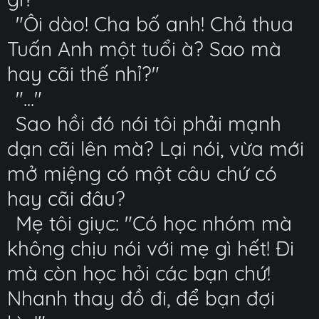
"Ôi dào! Cha bố anh! Chả thua
Tuấn Anh một tuổi à? Sao mà
hay cãi thế nhỉ?"
"..."
Sao hồi đó nói tôi phải mạnh
dạn cãi lên mà? Lại nói, vừa mới
mở miệng có một câu chứ có
hay cãi đâu?
Mẹ tôi giục: "Có học nhóm mà
không chịu nói với mẹ gì hết! Đi
mà còn học hỏi các bạn chứ!
Nhanh thay đồ đi, để bạn đợi