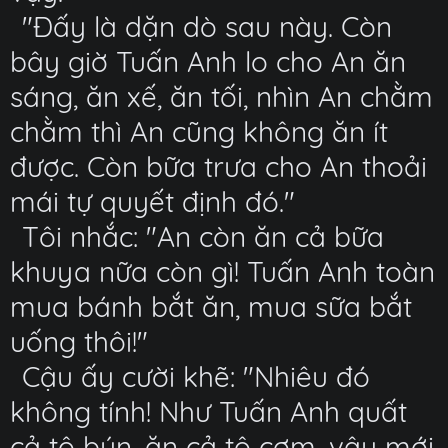
"Đấy là dặn dò sau này. Còn
bây giờ Tuấn Anh lo cho An ăn
sáng, ăn xế, ăn tối, nhìn An chằm
chằm thì An cũng không ăn ít
được. Còn bữa trưa cho An thoải
mái tự quyết định đó."
Tôi nhắc: "An còn ăn cả bữa
khuya nữa còn gì! Tuấn Anh toàn
mua bánh bắt ăn, mua sữa bắt
uống thôi!"
Cậu ấy cười khẽ: "Nhiêu đó
không tính! Như Tuấn Anh quất
cả tô bún, ăn cả tô cơm, vậy mới