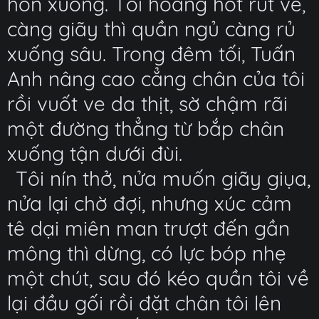
hôn xuống. Tôi hoảng hốt rút về,
càng giãy thì quần ngủ càng rủ
xuống sâu. Trong đêm tối, Tuấn
Anh nâng cao cẳng chân của tôi
rồi vuốt ve da thịt, sờ chậm rãi
một đường thẳng từ bắp chân
xuống tận dưới đùi.
Tôi nín thở, nửa muốn giãy giụa,
nửa lại chờ đợi, nhưng xúc cảm
tê dại miên man trượt đến gần
mông thì dừng, có lực bóp nhẹ
một chút, sau đó kéo quần tôi về
lại đầu gối rồi đặt chân tôi lên