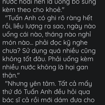
nước hoài nên là uống bổ sung
kèm theo cho khoẻ."
"Tuấn Anh có ghi rõ ràng hết
rồi, liều lượng ra sao, ngày nào
uống cái nào, tháng nào nghỉ
món nào... phải đọc kỹ nghe
chưa? Sử dụng quá nhiều cũng
không tốt đâu. Phải uống kèm
nhiều nước không là hại gan
thận."
"Nhưng yên tâm. Tất cả mấy
thứ đó Tuấn Anh đều hỏi qua
bác sĩ cả rồi mới dám đưa cho