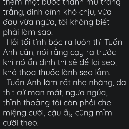
thêm một bước thành mủ trăng
trắng, dinh dính khó chịu, vừa
đau vừa ngứa, tôi không biết
phải làm sao.
Hồi tối tính bóc ra luôn thì Tuấn
Anh cản, nói rằng cạy ra trước
khi nó ổn định thì sẽ để lại sẹo,
khó thoa thuốc lành sẹo lắm.
Tuấn Anh làm rất nhẹ nhàng, da
thịt cứ man mát, ngưa ngứa,
thỉnh thoảng tôi còn phải che
miệng cười, cậu ấy cũng mỉm
cười theo.