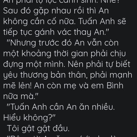
Sau đó gặp nhau rồi thì An
không cần cố nữa. Tuấn Anh sẽ
tiếp tục gánh vác thay An."
"Nhưng trước đó An vẫn còn
một khoảng thời gian phải chịu
đựng một mình. Nên phải tự biết
yêu thương bản thân, phải mạnh
mẽ lên! An còn mẹ và em Bình
nữa mà."
"Tuấn Anh cần An ăn nhiều.
Hiểu không?"
Tôi gật gật đầu.