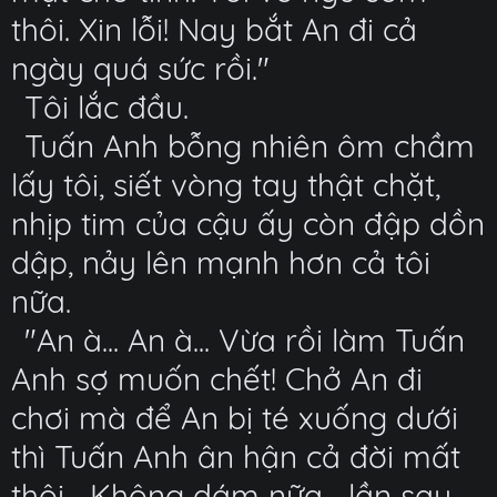
thôi. Xin lỗi! Nay bắt An đi cả
ngày quá sức rồi."
Tôi lắc đầu.
Tuấn Anh bỗng nhiên ôm chầm
lấy tôi, siết vòng tay thật chặt,
nhịp tim của cậu ấy còn đập dồn
dập, nảy lên mạnh hơn cả tôi
nữa.
"An à... An à... Vừa rồi làm Tuấn
Anh sợ muốn chết! Chở An đi
chơi mà để An bị té xuống dưới
thì Tuấn Anh ân hận cả đời mất
thôi... Không dám nữa... lần sau