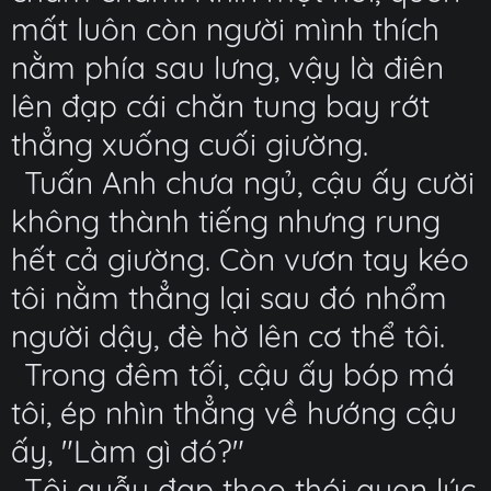
mất luôn còn người mình thích
nằm phía sau lưng, vậy là điên
lên đạp cái chăn tung bay rớt
thẳng xuống cuối giường.
Tuấn Anh chưa ngủ, cậu ấy cười
không thành tiếng nhưng rung
hết cả giường. Còn vươn tay kéo
tôi nằm thẳng lại sau đó nhổm
người dậy, đè hờ lên cơ thể tôi.
Trong đêm tối, cậu ấy bóp má
tôi, ép nhìn thẳng về hướng cậu
ấy, "Làm gì đó?"
Tôi quẫy đạp theo thói quen lúc