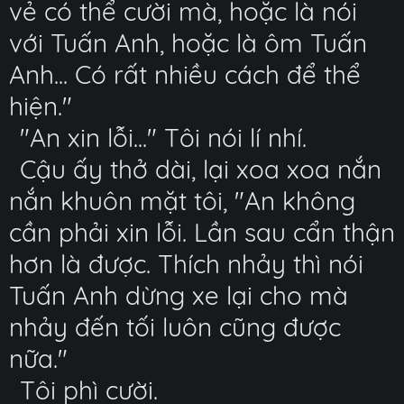
vẻ có thể cười mà, hoặc là nói
với Tuấn Anh, hoặc là ôm Tuấn
Anh... Có rất nhiều cách để thể
hiện."
"An xin lỗi..." Tôi nói lí nhí.
Cậu ấy thở dài, lại xoa xoa nắn
nắn khuôn mặt tôi, "An không
cần phải xin lỗi. Lần sau cẩn thận
hơn là được. Thích nhảy thì nói
Tuấn Anh dừng xe lại cho mà
nhảy đến tối luôn cũng được
nữa."
Tôi phì cười.