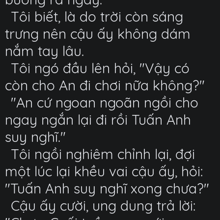
Tôi biết, là do trời còn sáng
trưng nên cậu ấy không dám
nắm tay lâu.
Tôi ngó đầu lên hỏi, "Vậy có
còn cho An đi chơi nữa không?"
"An cứ ngoan ngoãn ngồi cho
ngay ngắn lại đi rồi Tuấn Anh
suy nghĩ."
Tôi ngồi nghiêm chỉnh lại, đợi
một lúc lại khều vai cậu ấy, hỏi:
"Tuấn Anh suy nghĩ xong chưa?"
Cậu ấy cười, ung dung trả lời: