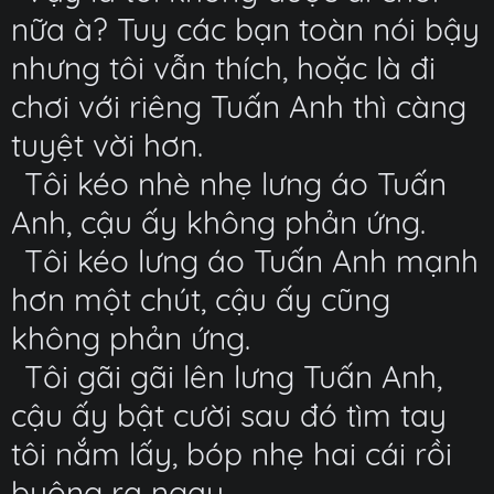
nữa à? Tuy các bạn toàn nói bậy
nhưng tôi vẫn thích, hoặc là đi
chơi với riêng Tuấn Anh thì càng
tuyệt vời hơn.
Tôi kéo nhè nhẹ lưng áo Tuấn
Anh, cậu ấy không phản ứng.
Tôi kéo lưng áo Tuấn Anh mạnh
hơn một chút, cậu ấy cũng
không phản ứng.
Tôi gãi gãi lên lưng Tuấn Anh,
cậu ấy bật cười sau đó tìm tay
tôi nắm lấy, bóp nhẹ hai cái rồi
buông ra ngay.