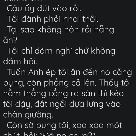
Cậu ấy đút vào rồi.
Tôi đành phải nhai thôi.
Tại sao không hôn rồi hẵng
ăn?
Tôi chỉ dám nghĩ chứ không
dám hỏi.
Tuấn Anh ép tôi ăn đến no căng
bụng, còn phồng cả lên. Thấy tôi
nằm thẳng cẳng ra sàn thì kéo
tôi dậy, đặt ngồi dựa lưng vào
chân giường.
Còn sờ bụng tôi, xoa xoa một
chút, hỏi: "Đã no chưa?"