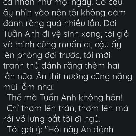
cá nhân như mọi ngày. Có cậu
ấy nhìn vào nên tôi không dám
đánh răng quá nhiều lần. Đợi
Tuấn Anh đi vệ sinh xong, tôi giả
vờ mình cũng muốn đi, cậu ấy
lên phòng đợi trước, tôi mới
tranh thủ đánh răng thêm hai
lần nữa. Ăn thịt nướng cũng nặng
mùi lắm nha!
Thế mà Tuấn Anh không hôn!
Chỉ thơm lên trán, thơm lên má
rồi vỗ lưng bắt tôi đi ngủ.
Tôi gợi ý: "Hồi nãy An đánh