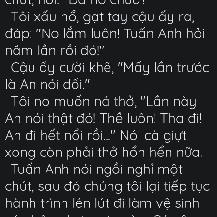
Tôi xấu hổ, gạt tay cậu ấy ra,
đáp: "No lắm luôn! Tuấn Anh hỏi
năm lần rồi đó!"
Cậu ấy cười khẽ, "Mấy lần trước
là An nói dối."
Tôi no muốn ná thở, "Lần này
An nói thật đó! Thề luôn! Tha đi!
An đi hết nổi rồi..." Nói cà giựt
xong còn phải thở hổn hển nữa.
Tuấn Anh nói ngồi nghỉ một
chút, sau đó chúng tôi lại tiếp tục
hành trình lén lút đi làm vệ sinh