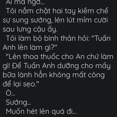
Ai mà ngờ...
Tôi nắm chặt hai tay kiềm chế
sự sung sướng, lén lút mỉm cười
sau lưng cậu ấy.
Tôi làm bộ bình thản hỏi: "Tuấn
Anh lên làm gì?"
"Lên thoa thuốc cho An chứ làm
gì! Để Tuấn Anh dưỡng cho mấy
bữa lành hẳn không mất công
để lại sẹo."
Ò...
Sướng...
Muốn hét lên quá đi...