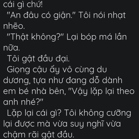
cái gì chứ!
"An đâu có giận." Tôi nói nhạt
nhẽo.
"Thật không?" Lại bóp má lần
nữa.
Tôi gật đầu đại.
Giọng cậu ấy vô cùng du
dương, tựa như đang dỗ dành
em bé nhà bên, "Vậy lặp lại theo
anh nhé?"
Lặp lại cái gì? Tôi không cưỡng
lại được mà vừa suy nghĩ vừa
chậm rãi gật đầu.