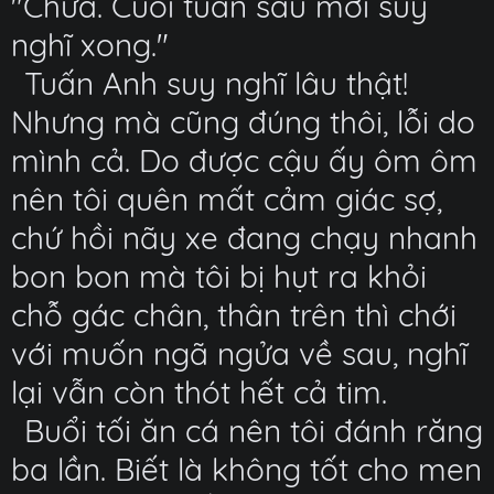
"Chưa. Cuối tuần sau mới suy
nghĩ xong."
Tuấn Anh suy nghĩ lâu thật!
Nhưng mà cũng đúng thôi, lỗi do
mình cả. Do được cậu ấy ôm ôm
nên tôi quên mất cảm giác sợ,
chứ hồi nãy xe đang chạy nhanh
bon bon mà tôi bị hụt ra khỏi
chỗ gác chân, thân trên thì chới
với muốn ngã ngửa về sau, nghĩ
lại vẫn còn thót hết cả tim.
Buổi tối ăn cá nên tôi đánh răng
ba lần. Biết là không tốt cho men