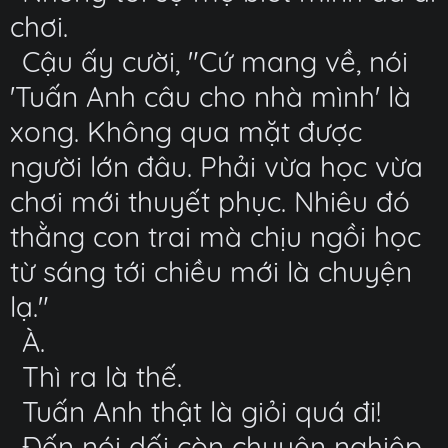
chơi.
Cậu ấy cười, "Cứ mang về, nói
'Tuấn Anh câu cho nhà mình' là
xong. Không qua mặt được
người lớn đâu. Phải vừa học vừa
chơi mới thuyết phục. Nhiêu đó
thằng con trai mà chịu ngồi học
từ sáng tới chiều mới là chuyện
lạ."
À.
Thì ra là thế.
Tuấn Anh thật là giỏi quá đi!
Đến nói dối còn chuyên nghiệp,