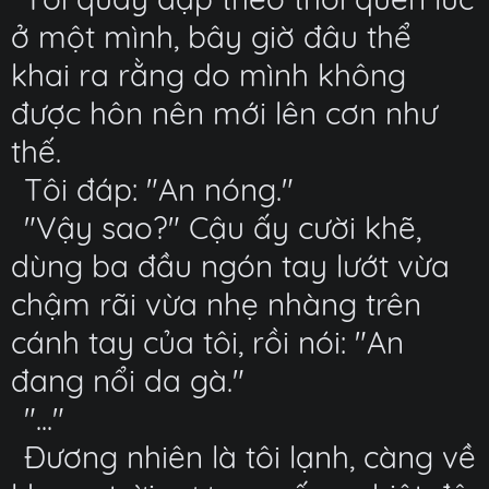
ở một mình, bây giờ đâu thể
khai ra rằng do mình không
được hôn nên mới lên cơn như
thế.
Tôi đáp: "An nóng."
"Vậy sao?" Cậu ấy cười khẽ,
dùng ba đầu ngón tay lướt vừa
chậm rãi vừa nhẹ nhàng trên
cánh tay của tôi, rồi nói: "An
đang nổi da gà."
"..."
Đương nhiên là tôi lạnh, càng về