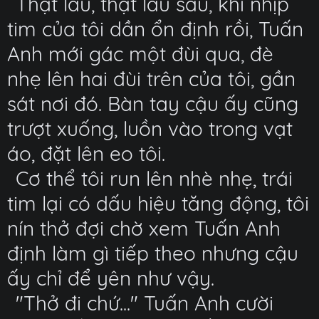
Thật lâu, thật lâu sau, khi nhịp
tim của tôi dần ổn định rồi, Tuấn
Anh mới gác một đùi qua, đè
nhẹ lên hai đùi trên của tôi, gần
sát nơi đó. Bàn tay cậu ấy cũng
trượt xuống, luồn vào trong vạt
áo, đặt lên eo tôi.
Cơ thể tôi run lên nhè nhẹ, trái
tim lại có dấu hiệu tăng động, tôi
nín thở đợi chờ xem Tuấn Anh
định làm gì tiếp theo nhưng cậu
ấy chỉ để yên như vậy.
"Thở đi chứ..." Tuấn Anh cười