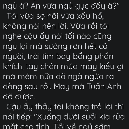
ngủ à? An vừa ngủ gục đấy à?"
Tôi vừa sợ hãi vừa xấu hổ,
không nói nên lời. Vừa rồi tôi
nghe cậu ấy nói tối nào cũng
ngủ lại mà sướng rơn hết cả
người, trái tim bay bổng phấn
khích, tay chân múa may kiểu gì
mà mém nữa đã ngã ngửa ra
đằng sau rồi. May mà Tuấn Anh
đỡ được.
Cậu ấy thấy tôi không trả lời thì
nói tiếp: "Xuống dưới suối kia rửa
mặt cho tỉnh. Tối về ngủ sớm