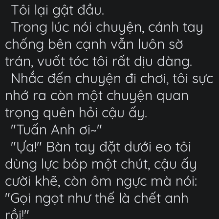
Tôi lại gật đầu.
Trong lúc nói chuyện, cánh tay
chống bên cạnh vẫn luôn sờ
trán, vuốt tóc tôi rất dịu dàng.
Nhắc đến chuyện đi chơi, tôi sực
nhớ ra còn một chuyện quan
trọng quên hỏi cậu ấy.
"Tuấn Anh ơi~"
"Ựa!" Bàn tay đặt dưới eo tôi
dùng lực bóp một chút, cậu ấy
cười khẽ, còn ôm ngực mà nói:
"Gọi ngọt như thế là chết anh
rồi!"