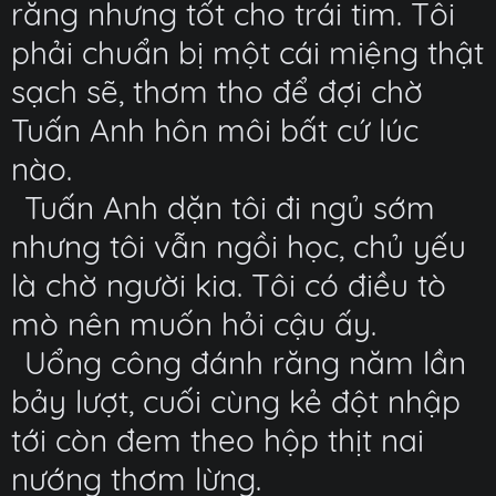
răng nhưng tốt cho trái tim. Tôi
phải chuẩn bị một cái miệng thật
sạch sẽ, thơm tho để đợi chờ
Tuấn Anh hôn môi bất cứ lúc
nào.
Tuấn Anh dặn tôi đi ngủ sớm
nhưng tôi vẫn ngồi học, chủ yếu
là chờ người kia. Tôi có điều tò
mò nên muốn hỏi cậu ấy.
Uổng công đánh răng năm lần
bảy lượt, cuối cùng kẻ đột nhập
tới còn đem theo hộp thịt nai
nướng thơm lừng.