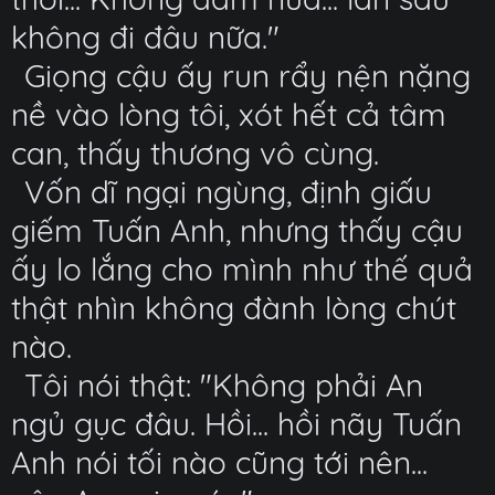
không đi đâu nữa."
Giọng cậu ấy run rẩy nện nặng
nề vào lòng tôi, xót hết cả tâm
can, thấy thương vô cùng.
Vốn dĩ ngại ngùng, định giấu
giếm Tuấn Anh, nhưng thấy cậu
ấy lo lắng cho mình như thế quả
thật nhìn không đành lòng chút
nào.
Tôi nói thật: "Không phải An
ngủ gục đâu. Hồi... hồi nãy Tuấn
Anh nói tối nào cũng tới nên...