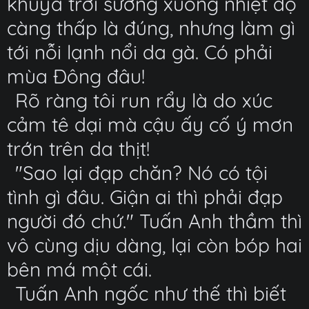
khuya trời sương xuống nhiệt độ
càng thấp là đúng, nhưng làm gì
tới nỗi lạnh nổi da gà. Có phải
mùa Đông đâu!
Rõ ràng tôi run rẩy là do xúc
cảm tê dại mà cậu ấy cố ý mơn
trớn trên da thịt!
"Sao lại đạp chăn? Nó có tội
tình gì đâu. Giận ai thì phải đạp
người đó chứ." Tuấn Anh thầm thì
vô cùng dịu dàng, lại còn bóp hai
bên má một cái.
Tuấn Anh ngốc như thế thì biết