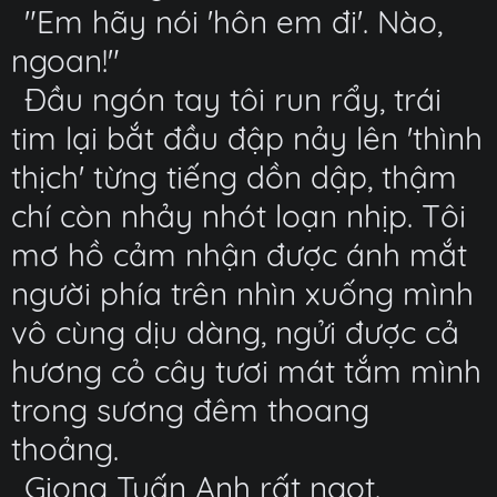
"Em hãy nói 'hôn em đi'. Nào,
ngoan!"
Đầu ngón tay tôi run rẩy, trái
tim lại bắt đầu đập nảy lên 'thình
thịch' từng tiếng dồn dập, thậm
chí còn nhảy nhót loạn nhịp. Tôi
mơ hồ cảm nhận được ánh mắt
người phía trên nhìn xuống mình
vô cùng dịu dàng, ngửi được cả
hương cỏ cây tươi mát tắm mình
trong sương đêm thoang
thoảng.
Giọng Tuấn Anh rất ngọt.