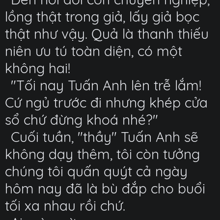
lồng thật trong giả, lấy giả bọc
thật như vậy. Quả là thanh thiếu
niên ưu tú toàn diện, có một
không hai!
"Tối nay Tuấn Anh lên trễ lắm!
Cứ ngủ trước đi nhưng khép cửa
sổ chứ đừng khoá nhé?"
Cuối tuần, "thầy" Tuấn Anh sẽ
không dạy thêm, tôi còn tưởng
chúng tôi quấn quýt cả ngày
hôm nay đã là bù đắp cho buổi
tối xa nhau rồi chứ.