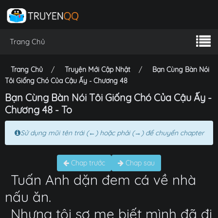
Trang Chủ
Trang Chủ
Truyện Mới Cập Nhật
Bạn Cùng Bàn Nói
Tôi Giống Chó Của Cậu Ấy - Chương 48
Bạn Cùng Bàn Nói Tôi Giống Chó Của Cậu Ấy -
Chương 48 - To
Sử dụng mũi tên trái (←) hoặc phải (→) để chuyển chapter
Chap trước
Chap sau
Tuấn Anh dặn đem cá về nhà
nấu ăn.
Nhưng tôi sợ mẹ biết mình đã đi