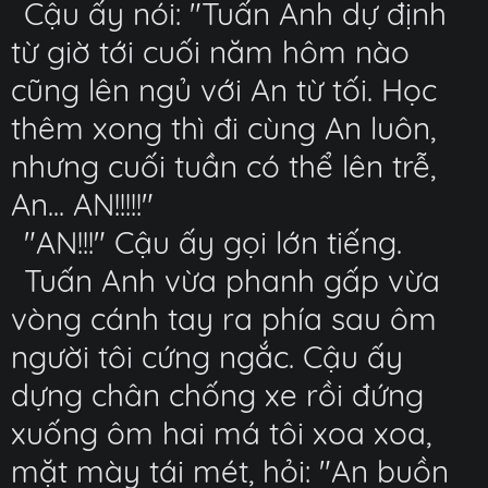
Cậu ấy nói: "Tuấn Anh dự định
từ giờ tới cuối năm hôm nào
cũng lên ngủ với An từ tối. Học
thêm xong thì đi cùng An luôn,
nhưng cuối tuần có thể lên trễ,
An... AN!!!!!"
"AN!!!" Cậu ấy gọi lớn tiếng.
Tuấn Anh vừa phanh gấp vừa
vòng cánh tay ra phía sau ôm
người tôi cứng ngắc. Cậu ấy
dựng chân chống xe rồi đứng
xuống ôm hai má tôi xoa xoa,
mặt mày tái mét, hỏi: "An buồn