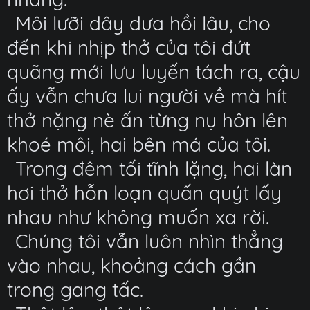
Môi lưỡi dây dưa hồi lâu, cho
đến khi nhịp thở của tôi đứt
quãng mới lưu luyến tách ra, cậu
ấy vẫn chưa lui người về mà hít
thở nặng nè ấn từng nụ hôn lên
khoé môi, hai bên má của tôi.
Trong đêm tối tĩnh lặng, hai làn
hơi thở hỗn loạn quấn quýt lấy
nhau như không muốn xa rời.
Chúng tôi vẫn luôn nhìn thẳng
vào nhau, khoảng cách gần
trong gang tấc.