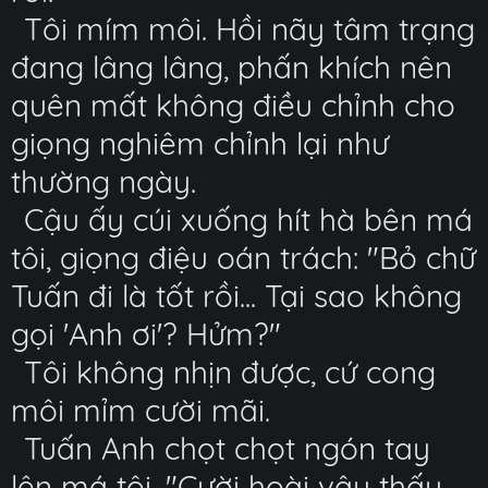
Tôi mím môi. Hồi nãy tâm trạng
đang lâng lâng, phấn khích nên
quên mất không điều chỉnh cho
giọng nghiêm chỉnh lại như
thường ngày.
Cậu ấy cúi xuống hít hà bên má
tôi, giọng điệu oán trách: "Bỏ chữ
Tuấn đi là tốt rồi... Tại sao không
gọi 'Anh ơi'? Hửm?"
Tôi không nhịn được, cứ cong
môi mỉm cười mãi.
Tuấn Anh chọt chọt ngón tay
lên má tôi, "Cười hoài vậy thấy