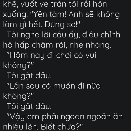
khẽ, vuốt ve trán tôi rồi hôn
xuống. "Yên tâm! Anh sẽ không
làm gì hết. Đừng sợ!"
Tôi nghe lời cậu ấy, điều chỉnh
hô hấp chậm rãi, nhẹ nhàng.
"Hôm nay đi chơi có vui
không?"
Tôi gật đầu.
"Lần sau có muốn đi nữa
không?"
Tôi gật đầu.
"Vậy em phải ngoan ngoãn ăn
nhiều lên. Biết chưa?"