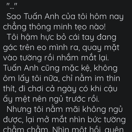
"..."
Sao Tuấn Anh của tôi hôm nay
chẳng thông minh tẹo nào!
Tôi hậm hực bỏ cái tay đang
gác trên eo mình ra, quay mặt
vào tường rồi nhắm mắt lại.
Tuấn Anh cũng mặc kệ, không
ôm lấy tôi nữa, chỉ nằm im thin
thít, đi chơi cả ngày có khi cậu
ấy mệt nên ngủ trước rồi.
Nhưng tôi nằm mãi không ngủ
được, lại mở mắt nhìn bức tường
chằm chằm. Nhìn một hồi, quên