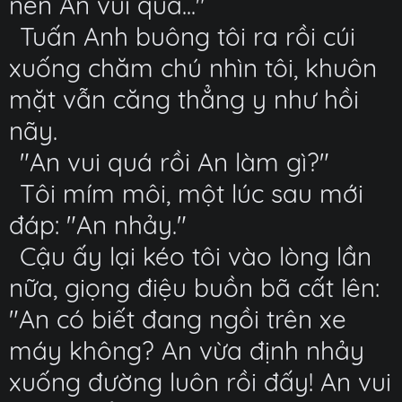
nên An vui quá..."
Tuấn Anh buông tôi ra rồi cúi
xuống chăm chú nhìn tôi, khuôn
mặt vẫn căng thẳng y như hồi
nãy.
"An vui quá rồi An làm gì?"
Tôi mím môi, một lúc sau mới
đáp: "An nhảy."
Cậu ấy lại kéo tôi vào lòng lần
nữa, giọng điệu buồn bã cất lên:
"An có biết đang ngồi trên xe
máy không? An vừa định nhảy
xuống đường luôn rồi đấy! An vui