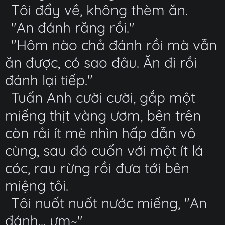
Tôi đẩy về, không thèm ăn.
"An đánh răng rồi."
"Hôm nào chả đánh rồi mà vẫn
ăn được, có sao đâu. Ăn đi rồi
đánh lại tiếp."
Tuấn Anh cười cười, gắp một
miếng thịt vàng ươm, bên trên
còn rải ít mè nhìn hấp dẫn vô
cùng, sau đó cuốn với một ít lá
cóc, rau rừng rồi đưa tới bên
miệng tôi.
Tôi nuốt nuốt nước miếng, "An
đánh... ưm~"