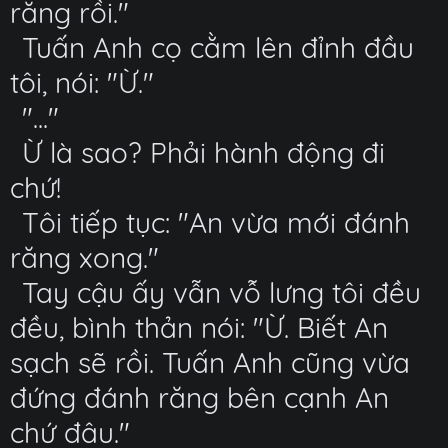
răng rồi."
Tuấn Anh cọ cằm lên đỉnh đầu
tôi, nói: "Ừ."
"..."
Ừ là sao? Phải hành động đi
chứ!
Tôi tiếp tục: "An vừa mới đánh
răng xong."
Tay cậu ấy vẫn vỗ lưng tôi đều
đều, bình thản nói: "Ừ. Biết An
sạch sẽ rồi. Tuấn Anh cũng vừa
đứng đánh răng bên cạnh An
chứ đâu."