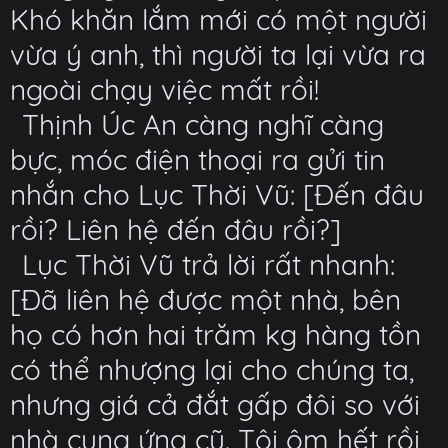
Khó khăn lắm mới có một người
vừa ý anh, thì người ta lại vừa ra
ngoài chạy việc mất rồi!
Thịnh Úc An càng nghĩ càng
bực, móc điện thoại ra gửi tin
nhắn cho Lục Thời Vũ: [Đến đâu
rồi? Liên hệ đến đâu rồi?]
Lục Thời Vũ trả lời rất nhanh:
[Đã liên hệ được một nhà, bên
họ có hơn hai trăm kg hàng tồn
có thể nhượng lại cho chúng ta,
nhưng giá cả đắt gấp đôi so với
nhà cung ứng cũ. Tôi ôm hết rồi,