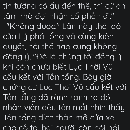
tin tưởng cô ấy đến thế, thì cứ an
tâm mà đợi nhận cổ phần đi."
"Không được." Lần này thái độ
của Lý phó tổng vô cùng kiên
quyết, nói thế nào cũng không
đồng ý, "Đó là chúng tôi đồng ý
khi còn chưa biết Lục Thời Vũ
cấu kết với Tần tổng. Bây giờ
chứng cứ Lục Thời Vũ cấu kết với
Tần tổng đã rành rành ra đó,
nhân viên đều tận mắt nhìn thấy
Tần tổng đích thân mở cửa xe
cho cô ta, hai người còn nói nói