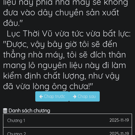
liệu này phía nhà máy sẽ không
đưa vào dây chuyền sản xuất
đâu."
Lục Thời Vũ vừa tức vừa bất lực:
"Được, vậy bây giờ tôi sẽ đến
thẳng nhà máy, tôi sẽ đích thân
mang lô nguyên liệu này đi làm
kiểm định chất lượng, như vậy
đã vừa lòng ông chưa!"
Chap trước
Chap sau
Danh sách chương
2025-11-19
Chương 1
2025-11-19
Chương 2