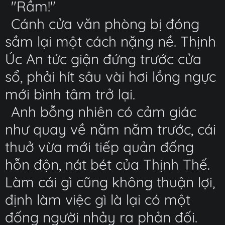
"Rầm!"
Cánh cửa văn phòng bị đóng
sầm lại một cách nặng nề. Thịnh
Úc An tức giận đứng trước cửa
sổ, phải hít sâu vài hơi lồng ngực
mới bình tâm trở lại.
Anh bỗng nhiên có cảm giác
như quay về năm năm trước, cái
thuở vừa mới tiếp quản đống
hỗn độn, nát bét của Thịnh Thế.
Làm cái gì cũng không thuận lợi,
định làm việc gì là lại có một
đống người nhảy ra phản đối.