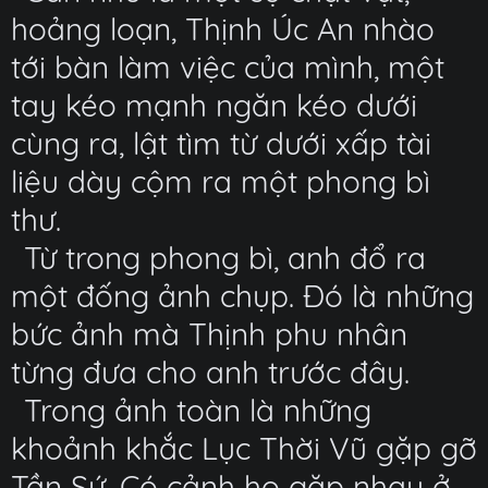
hoảng loạn, Thịnh Úc An nhào
tới bàn làm việc của mình, một
tay kéo mạnh ngăn kéo dưới
cùng ra, lật tìm từ dưới xấp tài
liệu dày cộm ra một phong bì
thư.
Từ trong phong bì, anh đổ ra
một đống ảnh chụp. Đó là những
bức ảnh mà Thịnh phu nhân
từng đưa cho anh trước đây.
Trong ảnh toàn là những
khoảnh khắc Lục Thời Vũ gặp gỡ
Tần Sứ. Có cảnh họ gặp nhau ở