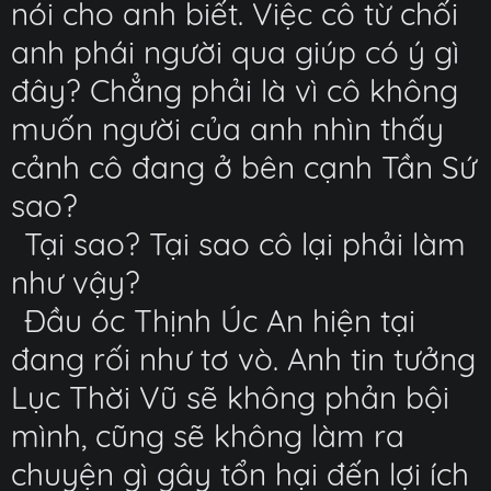
nói cho anh biết. Việc cô từ chối
anh phái người qua giúp có ý gì
đây? Chẳng phải là vì cô không
muốn người của anh nhìn thấy
cảnh cô đang ở bên cạnh Tần Sứ
sao?
Tại sao? Tại sao cô lại phải làm
như vậy?
Đầu óc Thịnh Úc An hiện tại
đang rối như tơ vò. Anh tin tưởng
Lục Thời Vũ sẽ không phản bội
mình, cũng sẽ không làm ra
chuyện gì gây tổn hại đến lợi ích