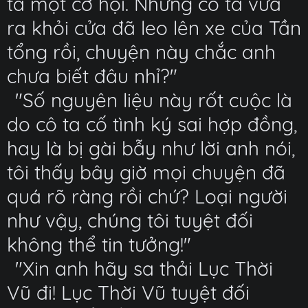
ta một cơ hội. Nhưng cô ta vừa
ra khỏi cửa đã leo lên xe của Tần
tổng rồi, chuyện này chắc anh
chưa biết đâu nhỉ?"
"Số nguyên liệu này rốt cuộc là
do cô ta cố tình ký sai hợp đồng,
hay là bị gài bẫy như lời anh nói,
tôi thấy bây giờ mọi chuyện đã
quá rõ ràng rồi chứ? Loại người
như vậy, chúng tôi tuyệt đối
không thể tin tưởng!"
"Xin anh hãy sa thải Lục Thời
Vũ đi! Lục Thời Vũ tuyệt đối