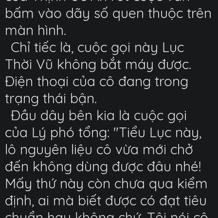
bấm vào dãy số quen thuộc trên
màn hình.
Chỉ tiếc là, cuộc gọi này Lục
Thời Vũ không bắt máy được.
Điện thoại của cô đang trong
trạng thái bận.
Đầu dây bên kia là cuộc gọi
của Lý phó tổng: "Tiểu Lục này,
lô nguyên liệu cô vừa mới chở
đến không dùng được đâu nhé!
Mấy thứ này còn chưa qua kiểm
định, ai mà biết được có đạt tiêu
chuẩn hay không chứ. Tôi nói cô