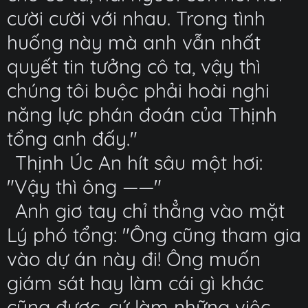
cười cười với nhau. Trong tình
huống này mà anh vẫn nhất
quyết tin tưởng cô ta, vậy thì
chúng tôi buộc phải hoài nghi
năng lực phán đoán của Thịnh
tổng anh đấy."
Thịnh Úc An hít sâu một hơi:
"Vậy thì ông ——"
Anh giơ tay chỉ thẳng vào mặt
Lý phó tổng: "Ông cũng tham gia
vào dự án này đi! Ông muốn
giám sát hay làm cái gì khác
cũng được, cứ làm những việc