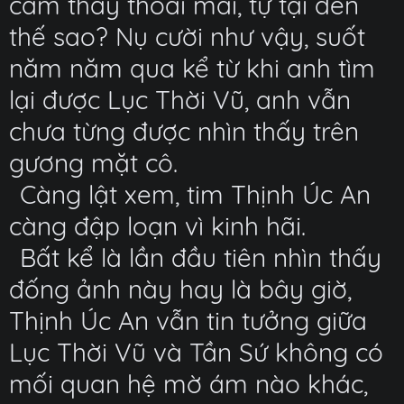
cảm thấy thoải mái, tự tại đến
thế sao? Nụ cười như vậy, suốt
năm năm qua kể từ khi anh tìm
lại được Lục Thời Vũ, anh vẫn
chưa từng được nhìn thấy trên
gương mặt cô.
Càng lật xem, tim Thịnh Úc An
càng đập loạn vì kinh hãi.
Bất kể là lần đầu tiên nhìn thấy
đống ảnh này hay là bây giờ,
Thịnh Úc An vẫn tin tưởng giữa
Lục Thời Vũ và Tần Sứ không có
mối quan hệ mờ ám nào khác,