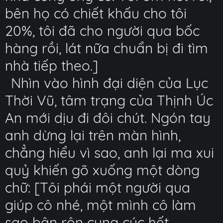
bên họ có chiết khấu cho tôi
20%, tôi đã cho người qua bốc
hàng rồi, lát nữa chuẩn bị đi tìm
nhà tiếp theo.]
Nhìn vào hình đại diện của Lục
Thời Vũ, tâm trạng của Thịnh Úc
An mới dịu đi đôi chút. Ngón tay
anh dừng lại trên màn hình,
chẳng hiểu vì sao, anh lại ma xui
quỷ khiến gõ xuống một dòng
chữ: [Tôi phái một người qua
giúp cô nhé, một mình cô làm
sao bận rộn cung cúc hết