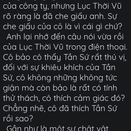
của công ty, nhưng Lục Thời Vũ
rõ ràng là đã che giấu anh. Sự
che giấu của cô là vì cái gì chứ?
Anh lại nhớ đến câu nói vừa rồi
của Lục Thời Vũ trong điện thoại.
Cô bảo cô thấy Tần Sứ rất thú vị,
đối với sự khiêu khích của Tần
Sứ, cô không những không tức
giận mà còn bảo là rất có tính
thử thách, cô thích cảm giác đó?
Chẳng nhẽ, cô đã thích Tần Sứ
rồi sao?
Gần như là một sự chật vật,