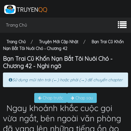
Trang Chủ
Trang Chủ
Truyện Mới Cập Nhật
Bạn Trai Cũ Khốn
Nạn Bắt Tôi Nuôi Chó - Chương 42
Bạn Trai Cũ Khốn Nạn Bắt Tôi Nuôi Chó -
Chương 42 - Nghi ngờ
Sử dụng mũi tên trái (←) hoặc phải (→) để chuyển chapter
Chap trước
Chap sau
Ngay khoảnh khắc cuộc gọi
vừa ngắt, bên ngoài văn phòng
đã vang lên những tiếng ồn ào,