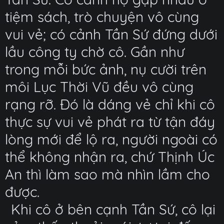
tiệm sách, trò chuyện vô cùng
vui vẻ; có cảnh Tần Sứ đứng dưới
lầu công ty chờ cô. Gần như
trong mỗi bức ảnh, nụ cười trên
môi Lục Thời Vũ đều vô cùng
rạng rỡ. Đó là dáng vẻ chỉ khi cô
thực sự vui vẻ phát ra từ tận đáy
lòng mới để lộ ra, người ngoài có
thể không nhận ra, chứ Thịnh Úc
An thì làm sao mà nhìn lầm cho
được.
Khi cô ở bên cạnh Tần Sứ, cô lại