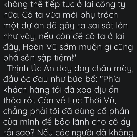
không thể tiếp tục ở lại công ty
nữa. Cô ta vừa mới phụ trách
một dự án đã gây ra sai sót lớn
như vậy, nếu còn để cô ta ở lại
đây, Hoàn Vũ sớm muộn gì cũng
phá sản sập tiệm!"
Thịnh Úc An day day chân mày,
đầu óc đau như búa bổ: "Phía
khách hàng tôi đã xoa dịu ổn
thỏa rồi. Còn về Lục Thời Vũ,
chẳng phải tôi đã dùng cổ phần
của mình để bảo lãnh cho cô ấy
rồi sao? Nếu các người đã không