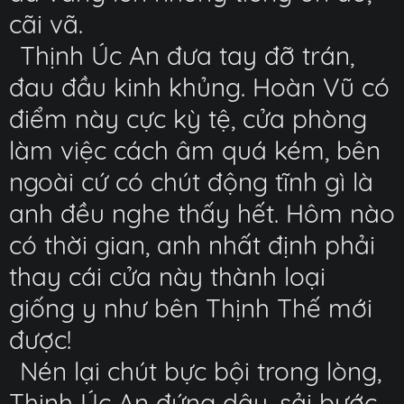
cãi vã.
Thịnh Úc An đưa tay đỡ trán,
đau đầu kinh khủng. Hoàn Vũ có
điểm này cực kỳ tệ, cửa phòng
làm việc cách âm quá kém, bên
ngoài cứ có chút động tĩnh gì là
anh đều nghe thấy hết. Hôm nào
có thời gian, anh nhất định phải
thay cái cửa này thành loại
giống y như bên Thịnh Thế mới
được!
Nén lại chút bực bội trong lòng,
Thịnh Úc An đứng dậy, sải bước