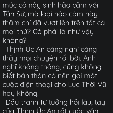
mức cô nảy sinh hảo cảm với
Tần Sứ, mà loại hảo cảm này
thậm chí đã vượt lên trên tất cả
mọi thứ? Có phải là như vậy
không?
Thịnh Úc An càng nghĩ càng
thấy mọi chuyện rối bời. Anh
nghĩ không thông, cũng không
biết bản thân có nên gọi một
cuộc điện thoại cho Lục Thời Vũ
hay không.
Đấu tranh tư tưởng hồi lâu, tay
của Thịnh Úc An rốt cuộc vẫn