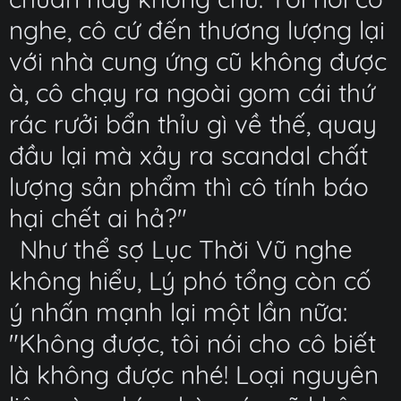
nghe, cô cứ đến thương lượng lại
với nhà cung ứng cũ không được
à, cô chạy ra ngoài gom cái thứ
rác rưởi bẩn thỉu gì về thế, quay
đầu lại mà xảy ra scandal chất
lượng sản phẩm thì cô tính báo
hại chết ai hả?"
Như thể sợ Lục Thời Vũ nghe
không hiểu, Lý phó tổng còn cố
ý nhấn mạnh lại một lần nữa:
"Không được, tôi nói cho cô biết
là không được nhé! Loại nguyên