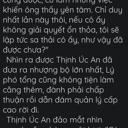
khiến ông thấy yên tâm. Chỉ duy
nhất lần này thôi, nếu cô ấy
không giải quyết ổn thỏa, tôi sẽ
lập tức sa thải cô ấy, như vậy đã
được chưa?"
Nhìn ra được Thịnh Úc An đã
đưa ra nhượng bộ lớn nhất, Lý
phó tổng cũng không tiện làm
căng thêm, đành phải chấp
thuận rồi dẫn đám quản lý cấp
cao rời đi.
Thịnh Úc An đảo mắt nhìn