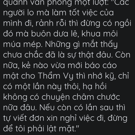
quanh văn phòng một lượt: "Các
người lo mà làm tốt việc của
mình đi, rảnh rỗi thì đừng có ngồi
đó mà buôn dưa lê, khua môi
múa mép. Những gì mắt thấy
chưa chắc đã là sự thật đâu. Còn
nữa, kẻ nào vừa mới báo cáo
mật cho Thẩm Vy thì nhớ kỹ, chỉ
có một lần này thôi, hạ hồi
không có chuyện châm chước
nữa đâu. Nếu còn có lần sau thì
tự viết đơn xin nghỉ việc đi, đừng
để tôi phải lật mặt."