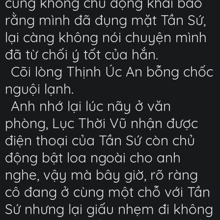
cũng không chủ động khai báo
rằng mình đã đụng mặt Tần Sứ,
lại càng không nói chuyện mình
đã từ chối ý tốt của hắn.
Cõi lòng Thịnh Úc An bỗng chốc
nguội lạnh.
Anh nhớ lại lúc nãy ở văn
phòng, Lục Thời Vũ nhận được
điện thoại của Tần Sứ còn chủ
động bật loa ngoài cho anh
nghe, vậy mà bây giờ, rõ ràng
cô đang ở cùng một chỗ với Tần
Sứ nhưng lại giấu nhẹm đi không