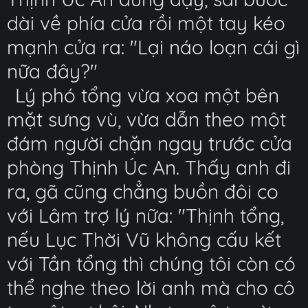
dài về phía cửa rồi một tay kéo
mạnh cửa ra: "Lại náo loạn cái gì
nữa đây?"
Lý phó tổng vừa xoa một bên
mặt sưng vù, vừa dẫn theo một
đám người chặn ngay trước cửa
phòng Thịnh Úc An. Thấy anh đi
ra, gã cũng chẳng buồn đôi co
với Lâm trợ lý nữa: "Thịnh tổng,
nếu Lục Thời Vũ không cấu kết
với Tần tổng thì chúng tôi còn có
thể nghe theo lời anh mà cho cô