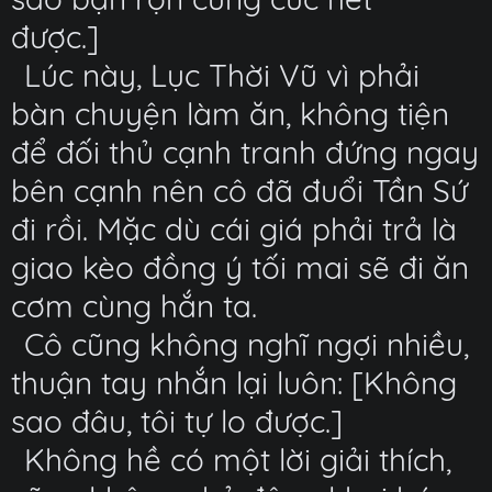
được.]
Lúc này, Lục Thời Vũ vì phải
bàn chuyện làm ăn, không tiện
để đối thủ cạnh tranh đứng ngay
bên cạnh nên cô đã đuổi Tần Sứ
đi rồi. Mặc dù cái giá phải trả là
giao kèo đồng ý tối mai sẽ đi ăn
cơm cùng hắn ta.
Cô cũng không nghĩ ngợi nhiều,
thuận tay nhắn lại luôn: [Không
sao đâu, tôi tự lo được.]
Không hề có một lời giải thích,