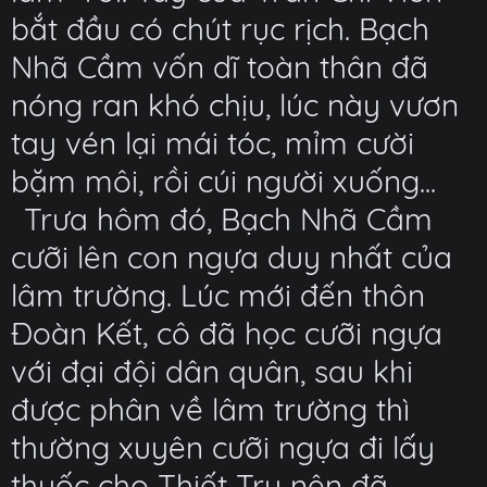
bắt đầu có chút rục rịch. Bạch
Nhã Cầm vốn dĩ toàn thân đã
nóng ran khó chịu, lúc này vươn
tay vén lại mái tóc, mỉm cười
bặm môi, rồi cúi người xuống...
Trưa hôm đó, Bạch Nhã Cầm
cưỡi lên con ngựa duy nhất của
lâm trường. Lúc mới đến thôn
Đoàn Kết, cô đã học cưỡi ngựa
với đại đội dân quân, sau khi
được phân về lâm trường thì
thường xuyên cưỡi ngựa đi lấy
thuốc cho Thiết Trụ nên đã