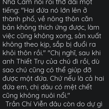
Nhã Cầm nói rồi thở dài một
tiếng: "Hai đứa nó lớn lên ở
thành phố, về nông thôn căn
bản không thích ứng được, làm
việc cũng không xong, sản xuất
không theo kịp, sắp bị đuổi ra
khỏi thôn rồi." "Chị nghĩ, sau khi
anh Thiết Trụ của chú đi rồi, dù
sao chú cũng có thể giúp đỡ
được một đứa. Chứ nếu là cả hai
đứa em, chị dâu có mệt chết
cũng không nuôi nổi."
Trần Chí Viễn đâu còn do dự gì