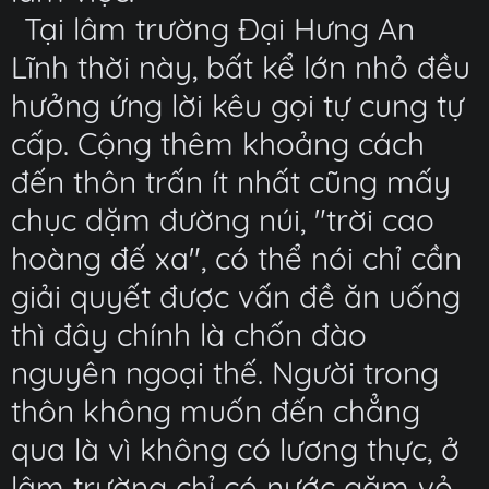
Tại lâm trường Đại Hưng An
Lĩnh thời này, bất kể lớn nhỏ đều
hưởng ứng lời kêu gọi tự cung tự
cấp. Cộng thêm khoảng cách
đến thôn trấn ít nhất cũng mấy
chục dặm đường núi, "trời cao
hoàng đế xa", có thể nói chỉ cần
giải quyết được vấn đề ăn uống
thì đây chính là chốn đào
nguyên ngoại thế. Người trong
thôn không muốn đến chẳng
qua là vì không có lương thực, ở
lâm trường chỉ có nước gặm vỏ