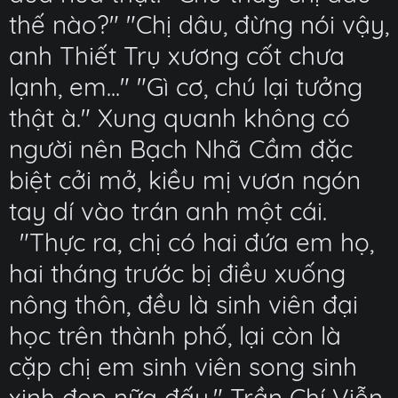
thế nào?" "Chị dâu, đừng nói vậy,
anh Thiết Trụ xương cốt chưa
lạnh, em..." "Gì cơ, chú lại tưởng
thật à." Xung quanh không có
người nên Bạch Nhã Cầm đặc
biệt cởi mở, kiều mị vươn ngón
tay dí vào trán anh một cái.
"Thực ra, chị có hai đứa em họ,
hai tháng trước bị điều xuống
nông thôn, đều là sinh viên đại
học trên thành phố, lại còn là
cặp chị em sinh viên song sinh
xinh đẹp nữa đấy." Trần Chí Viễn