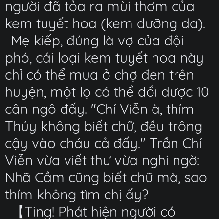
người đã tỏa ra mùi thơm của
kem tuyết hoa (kem dưỡng da).
Mẹ kiếp, đúng là vợ của đội
phó, cái loại kem tuyết hoa này
chỉ có thể mua ở chợ đen trên
huyện, một lọ có thể đổi được 10
cân ngô đấy. "Chí Viễn à, thím
Thúy không biết chữ, đều trông
cậy vào cháu cả đấy." Trần Chí
Viễn vừa viết thư vừa nghi ngờ:
Nhã Cầm cũng biết chữ mà, sao
thím không tìm chị ấy?
【Ting! Phát hiện người có