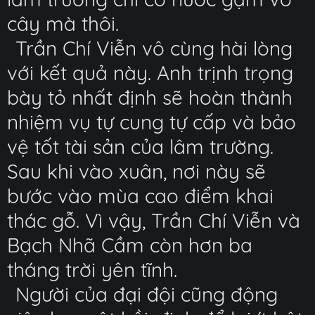
cây mà thôi.
Trần Chí Viễn vô cùng hài lòng
với kết quả này. Anh trịnh trọng
bày tỏ nhất định sẽ hoàn thành
nhiệm vụ tự cung tự cấp và bảo
vệ tốt tài sản của lâm trường.
Sau khi vào xuân, nơi này sẽ
bước vào mùa cao điểm khai
thác gỗ. Vì vậy, Trần Chí Viễn và
Bạch Nhã Cầm còn hơn ba
tháng trời yên tĩnh.
Người của đại đội cũng động