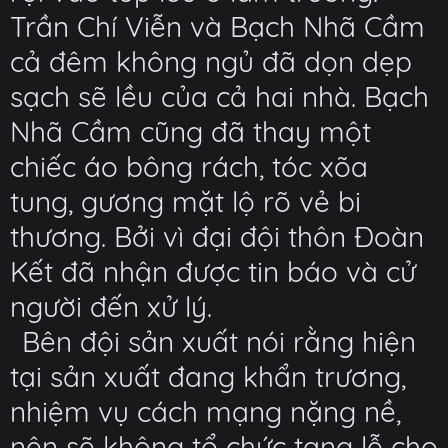
Trần Chí Viễn và Bạch Nhã Cầm
cả đêm không ngủ đã dọn dẹp
sạch sẽ lều của cả hai nhà. Bạch
Nhã Cầm cũng đã thay một
chiếc áo bông rách, tóc xõa
tung, gương mặt lộ rõ vẻ bi
thương. Bởi vì đại đội thôn Đoàn
Kết đã nhận được tin báo và cử
người đến xử lý.
Bên đội sản xuất nói rằng hiện
tại sản xuất đang khẩn trương,
nhiệm vụ cách mạng nặng nề,
nên sẽ không tổ chức tang lễ cho