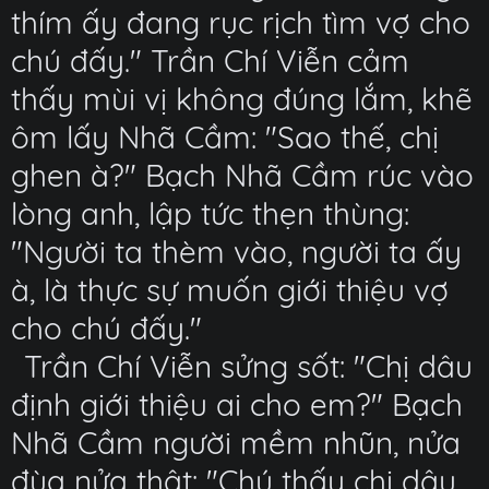
thím ấy đang rục rịch tìm vợ cho
chú đấy." Trần Chí Viễn cảm
thấy mùi vị không đúng lắm, khẽ
ôm lấy Nhã Cầm: "Sao thế, chị
ghen à?" Bạch Nhã Cầm rúc vào
lòng anh, lập tức thẹn thùng:
"Người ta thèm vào, người ta ấy
à, là thực sự muốn giới thiệu vợ
cho chú đấy."
Trần Chí Viễn sửng sốt: "Chị dâu
định giới thiệu ai cho em?" Bạch
Nhã Cầm người mềm nhũn, nửa
đùa nửa thật: "Chú thấy chị dâu