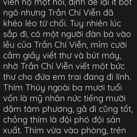
viên họ một hồi, định để lại ít bột
ngô nhưng Trần Chí Viễn đã
khéo léo từ chối. Tuy nhiên lúc
sắp đi, có một người đàn bà vào
lều của Trần Chí Viễn, mỉm cười
cầm giấy viết thư và bút máy,
nhờ Trần Chí Viễn viết một bức
thư cho đứa em trai đang đi lính.
Thím Thúy ngoài ba mươi tuổi
vốn là mỹ nhân nức tiếng mười
dặm tám phương, gả đi cũng tốt,
chồng thím là đội phó đội sản
xuất. Thím vừa vào phòng, trên