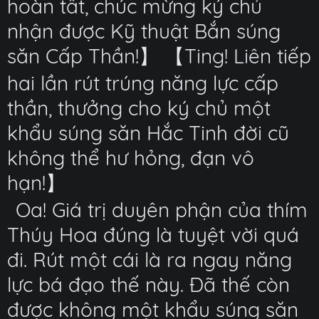
hoàn tất, chúc mừng ký chủ
nhận được Kỹ thuật Bắn súng
săn Cấp Thần!】 【Ting! Liên tiếp
hai lần rút trúng năng lực cấp
thần, thưởng cho ký chủ một
khẩu súng săn Hắc Tinh đời cũ
không thể hư hỏng, đạn vô
hạn!】
Oa! Giá trị duyên phận của thím
Thúy Hoa đúng là tuyệt vời quá
đi. Rút một cái là ra ngay năng
lực bá đạo thế này. Đã thế còn
được không một khẩu súng săn