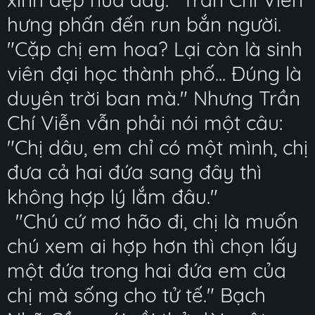
hưng phấn đến run bắn người.
"Cặp chị em hoa? Lại còn là sinh
viên đại học thành phố... Đúng là
duyên trời ban mà." Nhưng Trần
Chí Viễn vẫn phải nói một câu:
"Chị dâu, em chỉ có một mình, chị
đưa cả hai đứa sang đây thì
không hợp lý lắm đâu."
"Chú cứ mơ hão đi, chị là muốn
chú xem ai hợp hơn thì chọn lấy
một đứa trong hai đứa em của
chị mà sống cho tử tế." Bạch