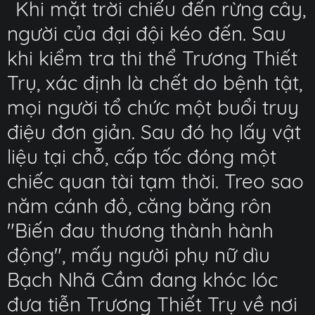
Khi mặt trời chiếu đến rừng cây,
người của đại đội kéo đến. Sau
khi kiểm tra thi thể Trương Thiết
Trụ, xác định là chết do bệnh tật,
mọi người tổ chức một buổi truy
điệu đơn giản. Sau đó họ lấy vật
liệu tại chỗ, cấp tốc đóng một
chiếc quan tài tạm thời. Treo sao
năm cánh đỏ, căng băng rôn
"Biến đau thương thành hành
động", mấy người phụ nữ dìu
Bạch Nhã Cầm đang khóc lóc
đưa tiễn Trương Thiết Trụ về nơi