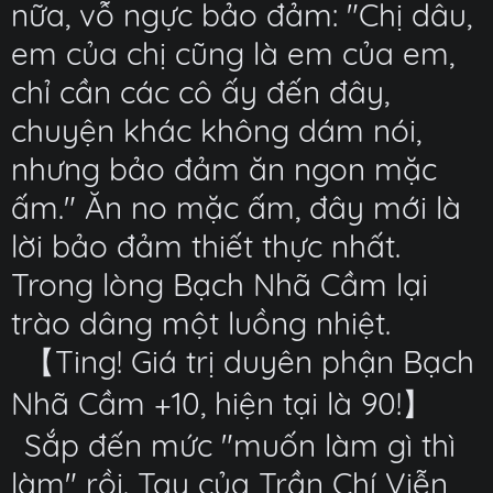
nữa, vỗ ngực bảo đảm: "Chị dâu,
em của chị cũng là em của em,
chỉ cần các cô ấy đến đây,
chuyện khác không dám nói,
nhưng bảo đảm ăn ngon mặc
ấm." Ăn no mặc ấm, đây mới là
lời bảo đảm thiết thực nhất.
Trong lòng Bạch Nhã Cầm lại
trào dâng một luồng nhiệt.
【Ting! Giá trị duyên phận Bạch
Nhã Cầm +10, hiện tại là 90!】
Sắp đến mức "muốn làm gì thì
làm" rồi. Tay của Trần Chí Viễn