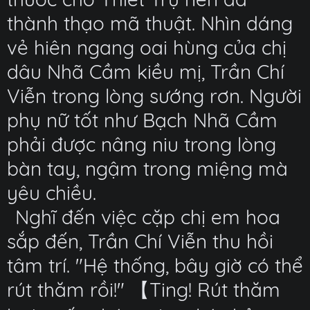
thành thạo mã thuật. Nhìn dáng
vẻ hiên ngang oai hùng của chị
dâu Nhã Cầm kiều mị, Trần Chí
Viễn trong lòng sướng rơn. Người
phụ nữ tốt như Bạch Nhã Cầm
phải được nâng niu trong lòng
bàn tay, ngậm trong miệng mà
yêu chiều.
Nghĩ đến việc cặp chị em hoa
sắp đến, Trần Chí Viễn thu hồi
tâm trí. "Hệ thống, bây giờ có thể
rút thăm rồi!" 【Ting! Rút thăm