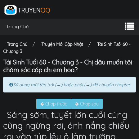
Trang Chủ
Trang Chủ
Truyện Mới Cập Nhật
Tái Sinh Tuổi 60 -
Chương 3
Tái Sinh Tuổi 60 - Chương 3 - Chị dâu muốn tôi
chăm sóc cặp chị em hoa?
Sử dụng mũi tên trái (←) hoặc phải (→) để chuyển chapter
Chap trước
Chap sau
Sáng sớm, tuyết lớn cuối cùng
cũng ngừng rơi, ánh nắng chiếu
rọi vào túp lều ở lâm trường.