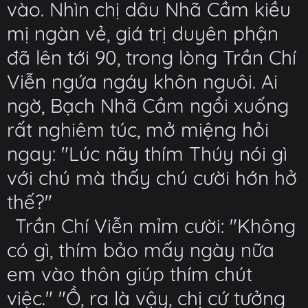
vào. Nhìn chị dâu Nhã Cầm kiều
mị ngàn vẻ, giá trị duyên phận
đã lên tới 90, trong lòng Trần Chí
Viễn ngứa ngáy khôn nguôi. Ai
ngờ, Bạch Nhã Cầm ngồi xuống
rất nghiêm túc, mở miệng hỏi
ngay: "Lúc nãy thím Thúy nói gì
với chú mà thấy chú cười hớn hở
thế?"
Trần Chí Viễn mỉm cười: "Không
có gì, thím bảo mấy ngày nữa
em vào thôn giúp thím chút
việc." "Ồ, ra là vậy, chị cứ tưởng