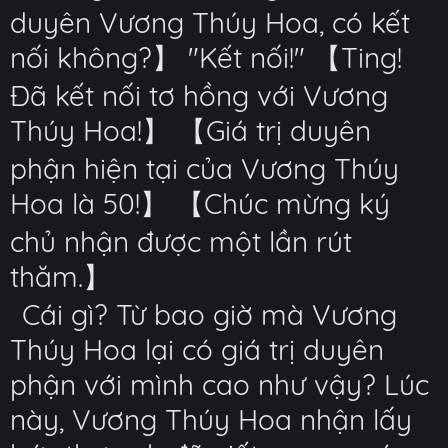
duyên Vương Thúy Hoa, có kết
nối không?】 "Kết nối!" 【Ting!
Đã kết nối tơ hồng với Vương
Thúy Hoa!】 【Giá trị duyên
phận hiện tại của Vương Thúy
Hoa là 50!】 【Chúc mừng ký
chủ nhận được một lần rút
thăm.】
Cái gì? Từ bao giờ mà Vương
Thúy Hoa lại có giá trị duyên
phận với mình cao như vậy? Lúc
này, Vương Thúy Hoa nhận lấy