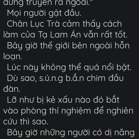
đừng truyền ra ngoài."
Mọi người gật đầu.
Chân Lục Trà cảm thấy cách
làm của Tạ Lam Án vẫn rất tốt.
Bây giờ thế giới bên ngoài hỗn
loạn.
Lúc này không thể quá nổi bật.
Dù sao, s.ú.n.g b.ắ.n chim đầu
đàn.
Lỡ như bị kẻ xấu nào đó bắt
vào phòng thí nghiệm để nghiên
cứu thì sao.
Bây giờ những người có dị năng