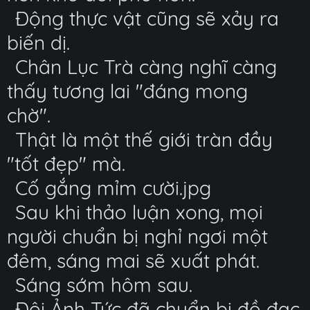
Động thực vật cũng sẽ xảy ra
biến dị.
Chân Lục Trà càng nghĩ càng
thấy tương lai "đáng mong
chờ".
Thật là một thế giới tràn đầy
"tốt đẹp" mà.
Cố gắng mỉm cười.jpg
Sau khi thảo luận xong, mọi
người chuẩn bị nghỉ ngơi một
đêm, sáng mai sẽ xuất phát.
Sáng sớm hôm sau.
Đội Ảnh Tức đã chuẩn bị đồ đạc