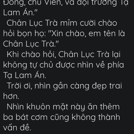
Đồng, chú Viên, và đội trưởng Tạ
Lam Án."
Chân Lục Trà mỉm cười chào
hỏi bọn họ: "Xin chào, em tên là
Chân Lục Trà."
Khi chào hỏi, Chân Lục Trà lại
không tự chủ được nhìn về phía
Tạ Lam Án.
Trời ơi, nhìn gần càng đẹp trai
hơn.
Nhìn khuôn mặt này ăn thêm
ba bát cơm cũng không thành
vấn đề.