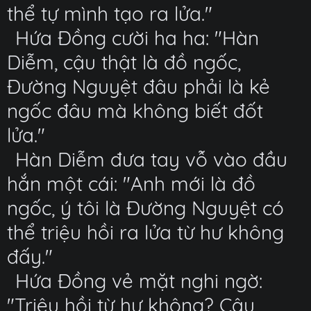
thể tự mình tạo ra lửa."
Hứa Đồng cười ha ha: "Hàn
Diễm, cậu thật là đồ ngốc,
Đường Nguyệt đâu phải là kẻ
ngốc đâu mà không biết đốt
lửa."
Hàn Diễm đưa tay vỗ vào đầu
hắn một cái: "Anh mới là đồ
ngốc, ý tôi là Đường Nguyệt có
thể triệu hồi ra lửa từ hư không
đấy."
Hứa Đồng vẻ mặt nghi ngờ:
"Triệu hồi từ hư không? Cậu