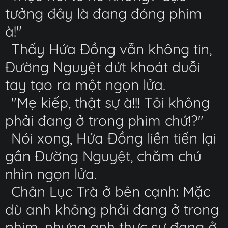
tưởng đây là đang đóng phim
à!"
Thấy Hứa Đồng vẫn không tin,
Đường Nguyệt dứt khoát duỗi
tay tạo ra một ngọn lửa.
"Mẹ kiếp, thật sự à!!! Tôi không
phải đang ở trong phim chứ!?"
Nói xong, Hứa Đồng liền tiến lại
gần Đường Nguyệt, chăm chú
nhìn ngọn lửa.
Chân Lục Trà ở bên cạnh: Mặc
dù anh không phải đang ở trong
phim, nhưng anh thực sự đang ở