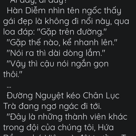
Hàn Diễm nhìn tên ngốc thấy
gái đẹp là không đi nổi này, qua
loa đáp: "Gặp trên đường."
"Gặp thế nào, kể nhanh lên."
"Nói ra thì dài dòng lắm."
"Vậy thì cậu nói ngắn gọn
thôi."
...
Đường Nguyệt kéo Chân Lục
Trà đang ngơ ngác đi tới.
"Đây là những thành viên khác
trong đội của chúng tôi, Hứa