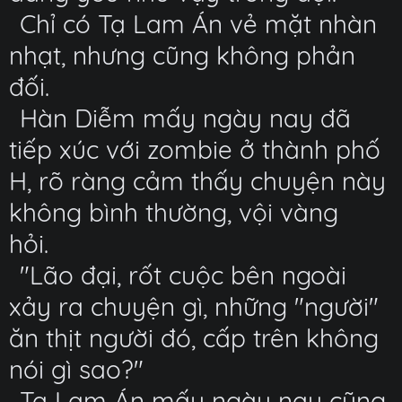
Chỉ có Tạ Lam Án vẻ mặt nhàn
nhạt, nhưng cũng không phản
đối.
Hàn Diễm mấy ngày nay đã
tiếp xúc với zombie ở thành phố
H, rõ ràng cảm thấy chuyện này
không bình thường, vội vàng
hỏi.
"Lão đại, rốt cuộc bên ngoài
xảy ra chuyện gì, những "người"
ăn thịt người đó, cấp trên không
nói gì sao?"
Tạ Lam Án mấy ngày nay cũng