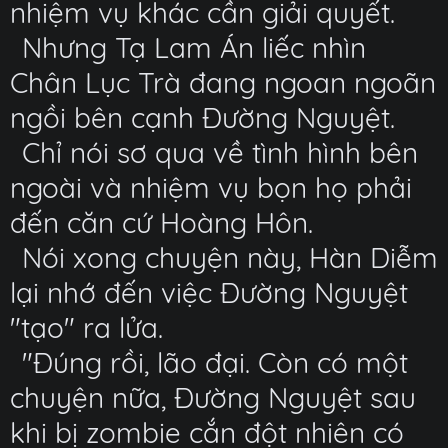
nhiệm vụ khác cần giải quyết.
Nhưng Tạ Lam Án liếc nhìn
Chân Lục Trà đang ngoan ngoãn
ngồi bên cạnh Đường Nguyệt.
Chỉ nói sơ qua về tình hình bên
ngoài và nhiệm vụ bọn họ phải
đến căn cứ Hoàng Hôn.
Nói xong chuyện này, Hàn Diễm
lại nhớ đến việc Đường Nguyệt
"tạo" ra lửa.
"Đúng rồi, lão đại. Còn có một
chuyện nữa, Đường Nguyệt sau
khi bị zombie cắn đột nhiên có