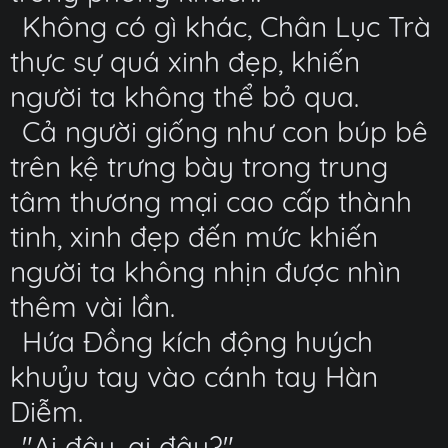
Không có gì khác, Chân Lục Trà
thực sự quá xinh đẹp, khiến
người ta không thể bỏ qua.
Cả người giống như con búp bê
trên kệ trưng bày trong trung
tâm thương mại cao cấp thành
tinh, xinh đẹp đến mức khiến
người ta không nhịn được nhìn
thêm vài lần.
Hứa Đồng kích động huých
khuỷu tay vào cánh tay Hàn
Diễm.
"Ai đây, ai đây?"