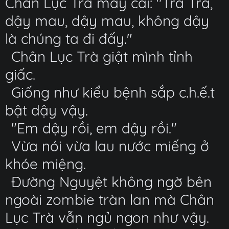
Chân Lục Trà mấy cái: "Trà Trà,
dậy mau, dậy mau, không dậy
là chúng ta đi đấy."
Chân Lục Trà giật mình tỉnh
giấc.
Giống như kiểu bệnh sắp c.h.ế.t
bật dậy vậy.
"Em dậy rồi, em dậy rồi."
Vừa nói vừa lau nước miếng ở
khóe miệng.
Đường Nguyệt không ngờ bên
ngoài zombie tràn lan mà Chân
Lục Trà vẫn ngủ ngon như vậy.