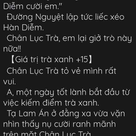
Diễm cười em."
Đường Nguyệt lập tức liếc xéo
Hàn Diễm.
Chân Lục Trà, em lại giở trò này
nữa!!
【Giá trị trà xanh +15】
Chân Lục Trà tỏ vẻ mình rất
vui.
A, một ngày tốt lành bắt đầu từ
việc kiếm điểm trà xanh.
Tạ Lam Án ở đằng xa vừa vặn
nhìn thấy nụ cười ranh mãnh
trên mặt Chân Lục Trà.