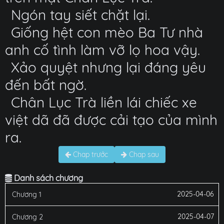
Ngón tay siết chặt lại.
Giống hệt con mèo Ba Tư nhà
anh cố tình làm vỡ lọ hoa vậy.
Xảo quyệt nhưng lại đáng yêu
đến bất ngờ.
Chân Lục Trà liền lái chiếc xe
việt dã đã được cải tạo của mình
ra.
Chap trước
Chap sau
Danh sách chương
2025-04-06
Chương 1
2025-04-07
Chương 2