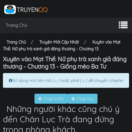
Trang Chủ
Trang Chủ
Truyện Mới Cập Nhật
Xuyên vào Mạt
Thế: Nữ phụ trà xanh giả đáng thương - Chương 13
Xuyên vào Mạt Thế: Nữ phụ trà xanh giả đáng
thương - Chương 13 - Giống mèo Ba Tư
Sử dụng mũi tên trái (←) hoặc phải (→) để chuyển chapter
Chap trước
Chap sau
Những người khác cũng chú ý
đến Chân Lục Trà đang đứng
trong phòng khách.