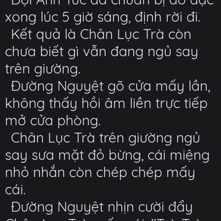
xong lúc 5 giờ sáng, định rời đi.
Kết quả là Chân Lục Trà còn
chưa biết gì vẫn đang ngủ say
trên giường.
Đường Nguyệt gõ cửa mấy lần,
không thấy hồi âm liền trực tiếp
mở cửa phòng.
Chân Lục Trà trên giường ngủ
say sưa mặt đỏ bừng, cái miệng
nhỏ nhắn còn chép chép mấy
cái.
Đường Nguyệt nhịn cười đẩy