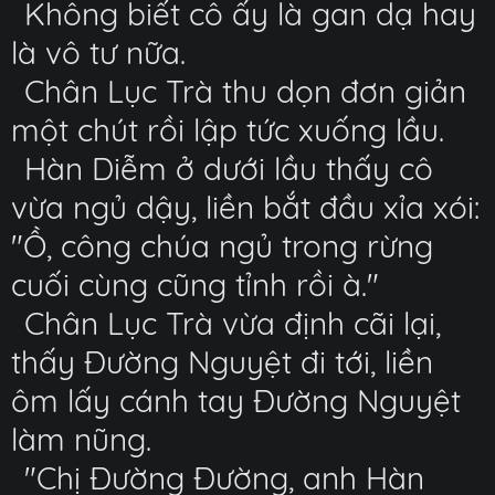
Không biết cô ấy là gan dạ hay
là vô tư nữa.
Chân Lục Trà thu dọn đơn giản
một chút rồi lập tức xuống lầu.
Hàn Diễm ở dưới lầu thấy cô
vừa ngủ dậy, liền bắt đầu xỉa xói:
"Ồ, công chúa ngủ trong rừng
cuối cùng cũng tỉnh rồi à."
Chân Lục Trà vừa định cãi lại,
thấy Đường Nguyệt đi tới, liền
ôm lấy cánh tay Đường Nguyệt
làm nũng.
"Chị Đường Đường, anh Hàn