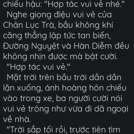
chiếu hậu: "Hợp tác vui vẻ nhé."
Nghe giọng điệu vui vẻ của
Chân Lục Trà, bầu không khí
căng thẳng lập tức tan biến,
Đường Nguyệt và Hàn Diễm đều
không nhịn được mà bật cười.
"Hợp tác vui vẻ."
Mặt trời trên bầu trời dần dần
lặn xuống, ánh hoàng hôn chiếu
vào trong xe, ba người cười nói
vui vẻ trông như vừa đi dã ngoại
về nhà.
"Trời sắp tối rồi, trước tiên tìm