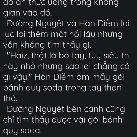
đồ ăn thức uống trong không
gian vào đó.
Đường Nguyệt và Hàn Diễm lại
lục lọi thêm một hồi lâu nhưng
vẫn không tìm thấy gì.
"Haiz, thật là bó tay, tuy siêu thị
này nhỏ nhưng sao lại chẳng có
gì vậy!" Hàn Diễm ôm mấy gói
bánh quy soda trong tay than
thở.
Đường Nguyệt bên cạnh cũng
chỉ tìm thấy được vài gói bánh
quy soda.