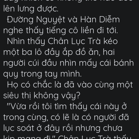
lên lưng được.
Đường Nguyệt và Hàn Diễm
nghe thấy tiếng cô liền đi tới.
Nhìn thấy Chân Lục Trà kéo
một ba lô đầy ắp đồ ăn, hai
người cúi đầu nhìn mấy cái bánh
quy trong tay mình.
Họ có chắc là đã vào cùng một
siêu thị không vậy?
"Vừa rồi tôi tìm thấy cái này ở
trong cùng, có lẽ là có người đã
lục soát ở đây rồi nhưng chưa
kịp mang đi." Chân Lục Trà thấy