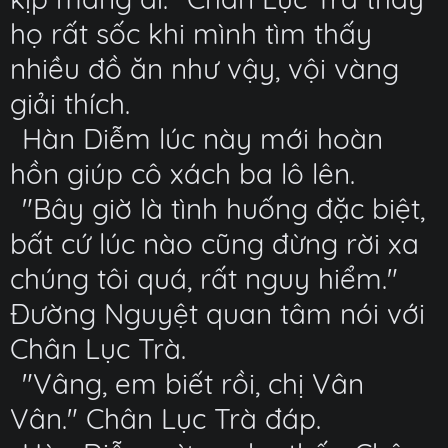
họ rất sốc khi mình tìm thấy
nhiều đồ ăn như vậy, vội vàng
giải thích.
Hàn Diễm lúc này mới hoàn
hồn giúp cô xách ba lô lên.
"Bây giờ là tình huống đặc biệt,
bất cứ lúc nào cũng đừng rời xa
chúng tôi quá, rất nguy hiểm."
Đường Nguyệt quan tâm nói với
Chân Lục Trà.
"Vâng, em biết rồi, chị Vân
Vân." Chân Lục Trà đáp.