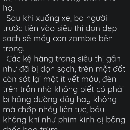
họ.
Sau khi xuống xe, ba người
trước tiên vào siêu thị dọn dẹp
sạch sẽ mấy con zombie bên
trong.
Các kệ hàng trong siêu thị gần
như đã bị dọn sạch, trên mặt đất
còn sót lại một ít vết máu, đèn
trên trần nhà không biết có phải
bị hỏng đường dây hay không
mà chớp nháy liên tục, bầu
không khí như phim kinh dị bỗng
chốc bao trùm.