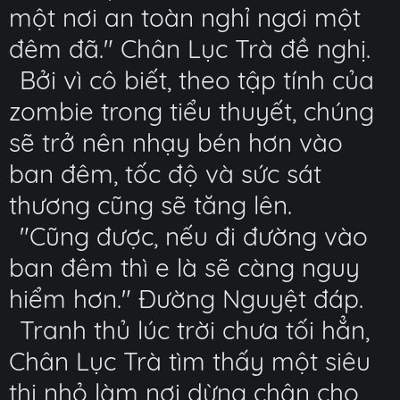
một nơi an toàn nghỉ ngơi một
đêm đã." Chân Lục Trà đề nghị.
Bởi vì cô biết, theo tập tính của
zombie trong tiểu thuyết, chúng
sẽ trở nên nhạy bén hơn vào
ban đêm, tốc độ và sức sát
thương cũng sẽ tăng lên.
"Cũng được, nếu đi đường vào
ban đêm thì e là sẽ càng nguy
hiểm hơn." Đường Nguyệt đáp.
Tranh thủ lúc trời chưa tối hẳn,
Chân Lục Trà tìm thấy một siêu
thị nhỏ làm nơi dừng chân cho