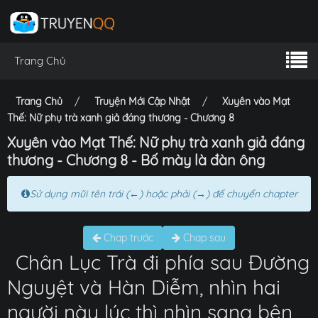
Trang Chủ
Trang Chủ
Truyện Mới Cập Nhật
Xuyên vào Mạt
Thế: Nữ phụ trà xanh giả đáng thương - Chương 8
Xuyên vào Mạt Thế: Nữ phụ trà xanh giả đáng
thương - Chương 8 - Bố mày là đàn ông
Sử dụng mũi tên trái (←) hoặc phải (→) để chuyển chapter
Chap trước
Chap sau
Chân Lục Trà đi phía sau Đường
Nguyệt và Hàn Diễm, nhìn hai
người này lúc thì nhìn sang bên