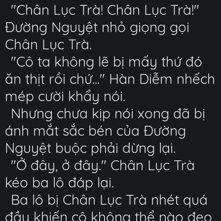
"Chân Lục Trà! Chân Lục Trà!"
Đường Nguyệt nhỏ giọng gọi
Chân Lục Trà.
"Cô ta không lẽ bị mấy thứ đó
ăn thịt rồi chứ..." Hàn Diễm nhếch
mép cười khẩy nói.
Nhưng chưa kịp nói xong đã bị
ánh mắt sắc bén của Đường
Nguyệt buộc phải dừng lại.
"Ở đây, ở đây." Chân Lục Trà
kéo ba lô đáp lại.
Ba lô bị Chân Lục Trà nhét quá
đầy khiến cô không thể nào đeo