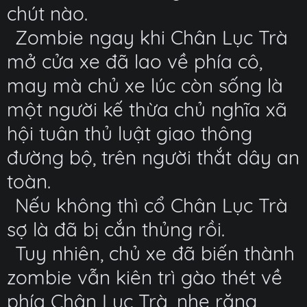
chút nào.
Zombie ngay khi Chân Lục Trà
mở cửa xe đã lao về phía cô,
may mà chủ xe lúc còn sống là
một người kế thừa chủ nghĩa xã
hội tuân thủ luật giao thông
đường bộ, trên người thắt dây an
toàn.
Nếu không thì cổ Chân Lục Trà
sợ là đã bị cắn thủng rồi.
Tuy nhiên, chủ xe đã biến thành
zombie vẫn kiên trì gào thét về
phía Chân Lục Trà, nhe răng