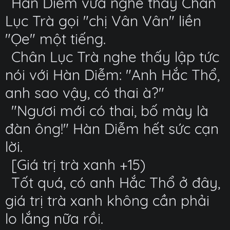
Hàn Diễm vừa nghe thấy Chân
Lục Trà gọi "chị Vân Vân" liền
"Ọe" một tiếng.
Chân Lục Trà nghe thấy lập tức
nói với Hàn Diễm: "Anh Hắc Thổ,
anh sao vậy, có thai à?"
"Ngươi mới có thai, bố mày là
đàn ông!" Hàn Diễm hết sức cạn
lời.
[Giá trị trà xanh +15)
Tốt quá, có anh Hắc Thổ ở đây,
giá trị trà xanh không cần phải
lo lắng nữa rồi.