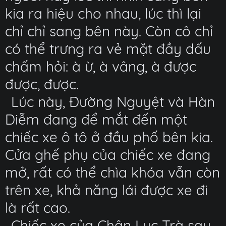
kia ra hiệu cho nhau, lúc thì lại
chỉ chỉ sang bên này. Còn cô chỉ
có thể trưng ra vẻ mặt đầy dấu
chấm hỏi: à ừ, à vâng, à được
được, được.
Lúc này, Đường Nguyệt và Hàn
Diễm đang để mắt đến một
chiếc xe ô tô ở đầu phố bên kia.
Cửa ghế phụ của chiếc xe đang
mở, rất có thể chìa khóa vẫn còn
trên xe, khả năng lái được xe đi
là rất cao.
Chiếc xe của Chân Lục Trà sau