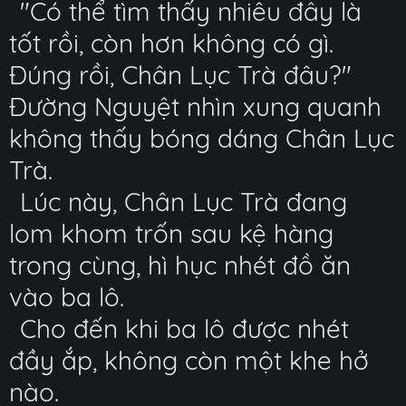
"Có thể tìm thấy nhiêu đây là
tốt rồi, còn hơn không có gì.
Đúng rồi, Chân Lục Trà đâu?"
Đường Nguyệt nhìn xung quanh
không thấy bóng dáng Chân Lục
Trà.
Lúc này, Chân Lục Trà đang
lom khom trốn sau kệ hàng
trong cùng, hì hục nhét đồ ăn
vào ba lô.
Cho đến khi ba lô được nhét
đầy ắp, không còn một khe hở
nào.