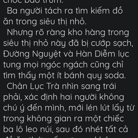
Ba người tách ra tìm kiếm đồ
ăn trong siêu thị nhỏ.
Nhưng rõ ràng kho hàng trong
siêu thị nhỏ này đã bị cướp sạch,
Đường Nguyệt và Hàn Diễm lục
tung mọi ngóc ngách cũng chỉ
tìm thấy một ít bánh quy soda.
Chân Lục Trà nhìn sang trái
phải, xác định hai người không
chú ý đến mình, mới lén lút lấy từ
trong không gian ra một chiếc
ba lô leo núi, sau đó nhét tất cả