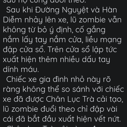
Sau khi Đường Nguyệt và Hàn
Diễm nhảy lên xe, lũ zombie vẫn
không từ bỏ ý định, cố gắng
nắm lấy tay nắm cửa, liều mạng
đập cửa sổ. Trên cửa sổ lập tức
xuất hiện thêm nhiều dấu tay
dính máu.
Chiếc xe gia đình nhỏ này rõ
ràng không thể so sánh với chiếc
xe đã được Chân Lục Trà cải tạo,
lũ zombie đuổi theo chỉ đập vài
cái đã bắt đầu xuất hiện vết nứt.