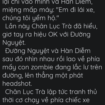
lại chỉ vào mình và Hàn Diễm,
miệng mấp máy: "Em đi lái xe,
chúng tôi yểm hộ."
Lần này Chân Lục Trà đã hiểu,
giơ tay ra hiệu OK với Đường
Nguyệt.
Đường Nguyệt và Hàn Diễm
sau đó nhìn nhau rồi lao về phía
mấy con zombie đang lắc lư trên
đường, lên thẳng một phát
headshot.
Chân Lục Trà lập tức tranh thủ
thời cơ chạy về phía chiếc xe