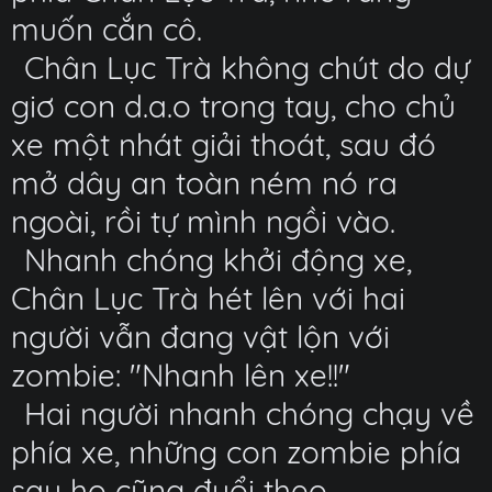
muốn cắn cô.
Chân Lục Trà không chút do dự
giơ con d.a.o trong tay, cho chủ
xe một nhát giải thoát, sau đó
mở dây an toàn ném nó ra
ngoài, rồi tự mình ngồi vào.
Nhanh chóng khởi động xe,
Chân Lục Trà hét lên với hai
người vẫn đang vật lộn với
zombie: "Nhanh lên xe!!"
Hai người nhanh chóng chạy về
phía xe, những con zombie phía
sau họ cũng đuổi theo.