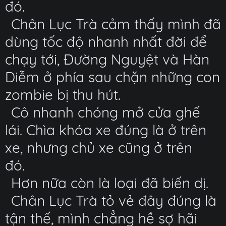
đó.
Chân Lục Trà cảm thấy mình đã
dùng tốc độ nhanh nhất đời để
chạy tới, Đường Nguyệt và Hàn
Diễm ở phía sau chặn những con
zombie bị thu hút.
Cô nhanh chóng mở cửa ghế
lái. Chìa khóa xe đúng là ở trên
xe, nhưng chủ xe cũng ở trên
đó.
Hơn nữa còn là loại đã biến dị.
Chân Lục Trà tỏ vẻ đây đúng là
tận thế, mình chẳng hề sợ hãi