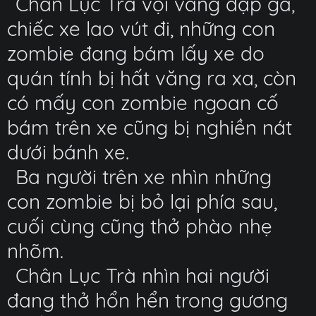
Chân Lục Trà vội vàng đạp ga,
chiếc xe lao vút đi, những con
zombie đang bám lấy xe do
quán tính bị hất văng ra xa, còn
có mấy con zombie ngoan cố
bám trên xe cũng bị nghiền nát
dưới bánh xe.
Ba người trên xe nhìn những
con zombie bị bỏ lại phía sau,
cuối cùng cũng thở phào nhẹ
nhõm.
Chân Lục Trà nhìn hai người
đang thở hổn hển trong gương