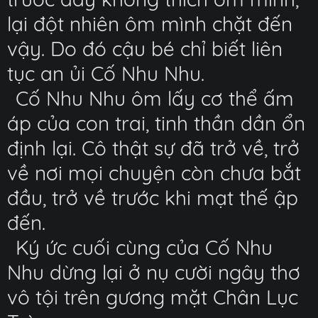
lại đột nhiên ôm mình chặt đến
vậy. Do đó cậu bé chỉ biết liên
tục an ủi Cố Nhu Nhu.
Cố Nhu Nhu ôm lấy cơ thể ấm
áp của con trai, tinh thần dần ổn
định lại. Cô thật sự đã trở về, trở
về nơi mọi chuyện còn chưa bắt
đầu, trở về trước khi mạt thế ập
đến.
Ký ức cuối cùng của Cố Nhu
Nhu dừng lại ở nụ cười ngây thơ
vô tội trên gương mặt Chân Lục