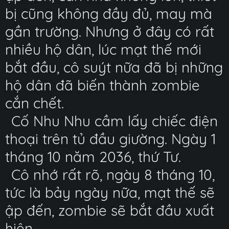
bị cũng không đầy đủ, may mà
gần trường. Nhưng ở đây có rất
nhiều hộ dân, lúc mạt thế mới
bắt đầu, cô suýt nữa đã bị những
hộ dân đã biến thành zombie
cắn chết.
Cố Nhu Nhu cầm lấy chiếc điện
thoại trên tủ đầu giường. Ngày 1
tháng 10 năm 2036, thứ Tư.
Cô nhớ rất rõ, ngày 8 tháng 10,
tức là bảy ngày nữa, mạt thế sẽ
ập đến, zombie sẽ bắt đầu xuất
hiện.