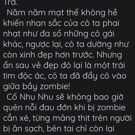
Trà.
Năm năm mạt thế không hề
khiến nhan sắc của cô ta phai
nhạt như đa số những cô gái
khác, ngược lại, cô ta dường như
còn xinh đẹp hơn trước. Nhưng
ẩn sau vẻ đẹp đó lại là một trái
tim độc ác, cô ta đã đẩy cô vào
giữa bầy zombie!
Cố Nhu Nhu sẽ không bao giờ
quên nỗi đau đớn khi bị zombie
cắn xé, từng mảng thịt trên người
bị ăn sạch, bên tai chỉ còn lại