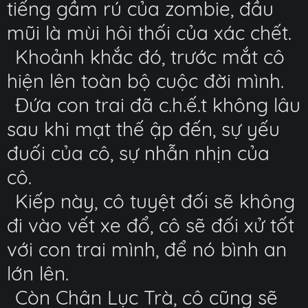
tiếng gầm rú của zombie, đầu
mũi là mùi hôi thối của xác chết.
Khoảnh khắc đó, trước mắt cô
hiện lên toàn bộ cuộc đời mình.
Đứa con trai đã c.h.ế.t không lâu
sau khi mạt thế ập đến, sự yếu
đuối của cô, sự nhẫn nhịn của
cô.
Kiếp này, cô tuyệt đối sẽ không
đi vào vết xe đổ, cô sẽ đối xử tốt
với con trai mình, để nó bình an
lớn lên.
Còn Chân Lục Trà, cô cũng sẽ