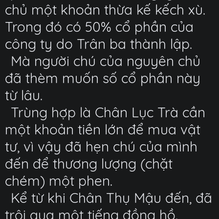
chủ một khoản thừa kế kếch xù.
Trong đó có 50% cổ phần của
công ty do Trân ba thành lập.
Mà người chú của nguyên chủ
đã thèm muốn số cổ phần này
từ lâu.
Trùng hợp là Chân Lục Trà cần
một khoản tiền lớn để mua vật
tư, vì vậy đã hẹn chú của mình
đến để thương lượng (chặt
chém) một phen.
Kể từ khi Chân Thụ Mậu đến, đã
trôi qua một tiếng đồng hồ.