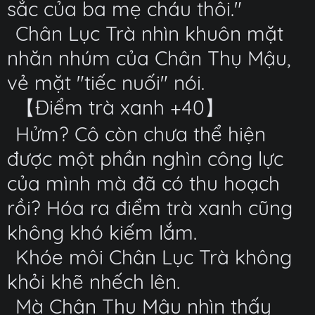
sắc của ba mẹ cháu thôi."
Chân Lục Trà nhìn khuôn mặt
nhăn nhúm của Chân Thụ Mậu,
vẻ mặt "tiếc nuối" nói.
【Điểm trà xanh +40】
Hửm? Cô còn chưa thể hiện
được một phần nghìn công lực
của mình mà đã có thu hoạch
rồi? Hóa ra điểm trà xanh cũng
không khó kiếm lắm.
Khóe môi Chân Lục Trà không
khỏi khẽ nhếch lên.
Mà Chân Thụ Mậu nhìn thấy