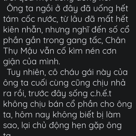
Ông ta ngồi ở đây đã uống hết
tám cốc nước, từ lâu đã mất hết
kiên nhẫn, nhưng nghĩ đến số cổ
phần gần trong gang tấc, Chân
Thụ Mậu vẫn cố kìm nén cơn
giận của mình.
Tuy nhiên, cô cháu gái này của
ông ta cuối cùng cũng chịu nhả
ra rồi, trước đây sống c.h.ế.t
không chịu bán cổ phần cho ông
ta, hôm nay không biết bị làm
sao, lại chủ động hẹn gặp ông
ta.