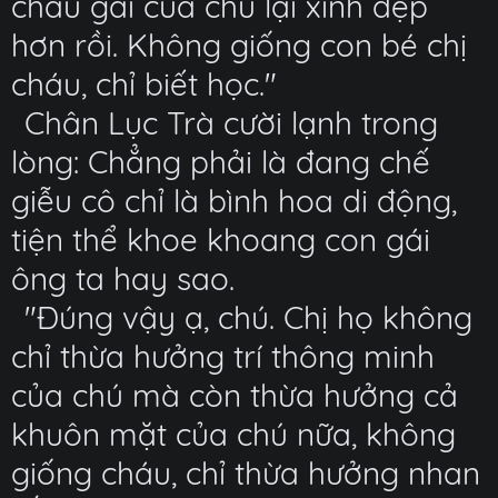
cháu gái của chú lại xinh đẹp
hơn rồi. Không giống con bé chị
cháu, chỉ biết học."
Chân Lục Trà cười lạnh trong
lòng: Chẳng phải là đang chế
giễu cô chỉ là bình hoa di động,
tiện thể khoe khoang con gái
ông ta hay sao.
"Đúng vậy ạ, chú. Chị họ không
chỉ thừa hưởng trí thông minh
của chú mà còn thừa hưởng cả
khuôn mặt của chú nữa, không
giống cháu, chỉ thừa hưởng nhan