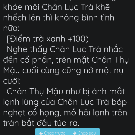
khóe môi Chân Lục Trà khẽ
nhếch lên thì không bình tĩnh
nữa:
[Điểm trà xanh +100)
Nghe thấy Chân Lục Trà nhắc
đến cổ phần, trên mặt Chân Thụ
Mậu cuối cùng cũng nở một nụ
cười:
Chân Thụ Mậu như bị ánh mắt
lạnh lùng của Chân Lục Trà bóp
nghẹt cổ họng, mồ hôi lạnh trên
trán bắt đầu túa ra.
Chap trước
Chap sau