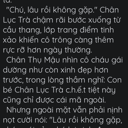
"Chú, lâu rồi không gặp." Chân
Lục Trà chậm rãi bước xuống từ
cầu thang, lớp trang điểm tinh
xảo khiến cô trông càng thêm
rực rỡ hơn ngày thường.
Chân Thụ Mậu nhìn cô cháu gái
dường như còn xinh đẹp hơn
trước, trong lòng thầm nghĩ: Con
bé Chân Lục Trà c.h.ế.t tiệt này
cũng chỉ được cái mã ngoài.
Nhưng ngoài mặt vẫn phải nịnh
nọt cười nói: "Lâu rồi không gặp,