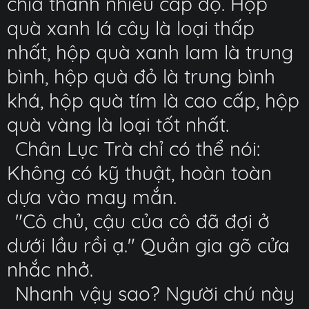
chia thành nhiều cấp độ. Hộp
quà xanh lá cây là loại thấp
nhất, hộp quà xanh lam là trung
bình, hộp quà đỏ là trung bình
khá, hộp quà tím là cao cấp, hộp
quà vàng là loại tốt nhất.
Chân Lục Trà chỉ có thể nói:
Không có kỹ thuật, hoàn toàn
dựa vào may mắn.
"Cô chủ, cậu của cô đã đợi ở
dưới lầu rồi ạ." Quản gia gõ cửa
nhắc nhở.
Nhanh vậy sao? Người chú này