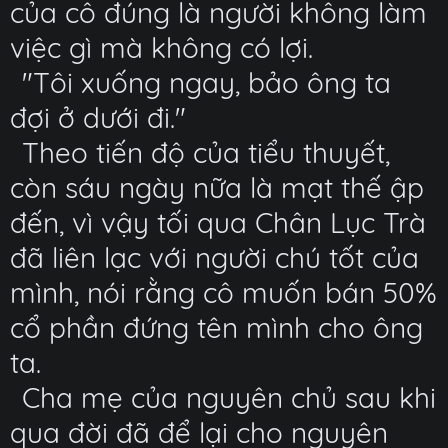
của cô đúng là người không làm
việc gì mà không có lợi.
"Tôi xuống ngay, bảo ông ta
đợi ở dưới đi."
Theo tiến độ của tiểu thuyết,
còn sáu ngày nữa là mạt thế ập
đến, vì vậy tối qua Chân Lục Trà
đã liên lạc với người chú tốt của
mình, nói rằng cô muốn bán 50%
cổ phần đứng tên mình cho ông
ta.
Cha mẹ của nguyên chủ sau khi
qua đời đã để lại cho nguyên