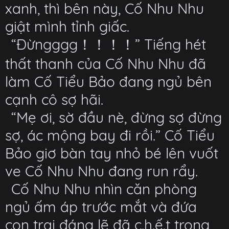
xanh, thì bên này, Cố Nhu Nhu
giật mình tỉnh giấc.
“Đừngggg！！！！” Tiếng hét
thất thanh của Cố Nhu Nhu đã
làm Cố Tiểu Bảo đang ngủ bên
cạnh cô sợ hãi.
“Mẹ ơi, sờ đầu nè, đừng sợ đừng
sợ, ác mộng bay đi rồi.” Cố Tiểu
Bảo giơ bàn tay nhỏ bé lên vuốt
ve Cố Nhu Nhu đang run rẩy.
Cố Nhu Nhu nhìn căn phòng
ngủ ấm áp trước mắt và đứa
con trai đáng lẽ đã c.h.ế.t trong