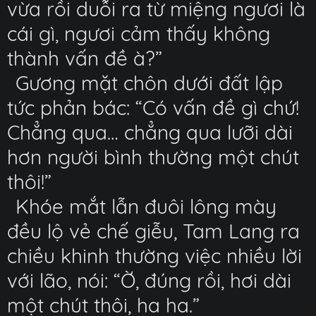
vừa rồi duỗi ra từ miệng ngươi là
cái gì, ngươi cảm thấy không
thành vấn đề à?”
Gương mặt chôn dưới đất lập
tức phản bác: “Có vấn đề gì chứ!
Chẳng qua… chẳng qua lưỡi dài
hơn người bình thường một chút
thôi!”
Khóe mắt lẫn đuôi lông mày
đều lộ vẻ chế giễu, Tam Lang ra
chiều khinh thường việc nhiều lời
với lão, nói: “Ờ, đúng rồi, hơi dài
một chút thôi, ha ha.”