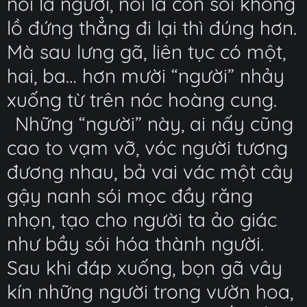
nói là người, nói là con sói khổng
lồ đứng thẳng đi lại thì đúng hơn.
Mà sau lưng gã, liên tục có một,
hai, ba… hơn mười “người” nhảy
xuống từ trên nóc hoàng cung.
Những “người” này, ai nấy cũng
cao to vạm vỡ, vóc người tương
đương nhau, bả vai vác một cây
gậy nanh sói mọc đầy răng
nhọn, tạo cho người ta ảo giác
như bầy sói hóa thành người.
Sau khi đáp xuống, bọn gã vây
kín những người trong vườn hoa,