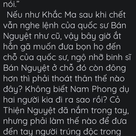
nói.”
Nếu như Khắc Ma sau khi chết
vẫn nghe lệnh của quốc sư Bán
Nguyệt như cũ, vậy bây giờ ắt
hẳn gã muốn đưa bọn họ đến
chỗ của quốc sư, ngộ nhỡ binh sĩ
Bán Nguyệt ở chỗ đó còn đông
hơn thì phải thoát thân thế nào
đây? Không biết Nam Phong dụ
hai người kia đi ra sao rồi? Cỏ
Thiện Nguyệt đã nắm trong tay,
nhưng phải làm thế nào để đưa
đến tay người trúng độc trong