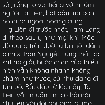
sói, rống to vài tiếng với nhóm
người Tạ Liên, bắt đầu lùa bọn
họ đi ra ngoài hoàng cung.
Tạ Liên đi trước nhất, Tam Lang
đi theo sau y như mọi khi. Mặc
dù đang trên đường bị một đám
binh sĩ Bán Nguyệt hung thần ác
sát áp giải, bước chân của thiếu
niên vẫn không nhanh không
chậm như trước, cứ như đang đi
tản bộ. Bắt đầu từ lúc nãy, Tạ
Liên vẫn muốn tìm cơ hội nói
chuyện với đối phương, đi một