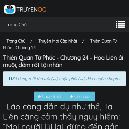
Trang Chủ
Trang Chủ
Truyện Mới Cập Nhật
Thiên Quan Tứ
Phúc - Chương 24
Thiên Quan Tứ Phúc - Chương 24 - Hoa Liên ái
muội, đêm rớt tội nhân
Sử dụng mũi tên trái (←) hoặc phải (→) để chuyển chapter
Chap trước
Chap sau
Lão càng dẫn dụ như thế, Tạ
Liên càng cảm thấy nguy hiểm:
“Mọi người lùi lại, đừng đến gần