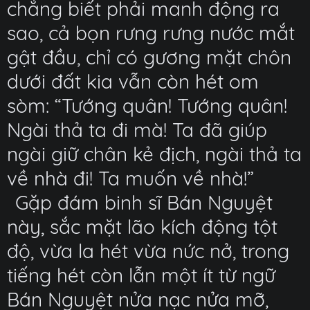
chẳng biết phải manh động ra
sao, cả bọn rưng rưng nước mắt
gật đầu, chỉ có gương mặt chôn
dưới đất kia vẫn còn hét om
sòm: “Tướng quân! Tướng quân!
Ngài thả ta đi mà! Ta đã giúp
ngài giữ chân kẻ địch, ngài thả ta
về nhà đi! Ta muốn về nhà!”
Gặp đám binh sĩ Bán Nguyệt
này, sắc mặt lão kích động tột
độ, vừa la hét vừa nức nở, trong
tiếng hét còn lẫn một ít từ ngữ
Bán Nguyệt nửa nạc nửa mỡ,