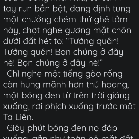
tay run bần bật, đang định tung
một chưởng chém thứ ghê tởm
này, chợt nghe gương mặt chôn
dưới đất hét to: “Tướng quân!
Tướng quân! Bọn chúng ở đây
nè! Bọn chúng ở đây nè!”
Chỉ nghe một tiếng gào rống
còn hung mãnh hơn thú hoang,
một bóng đen từ trên trời giáng
xuống, rơi phịch xuống trước mặt
Tạ Liên.
Giây phút bóng đen nọ đáp
xuống, gần như toàn bộ mặt đất