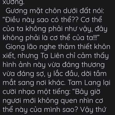
xương.
Gương mặt chôn dưới đất nói:
“Điều này sao có thể?? Cơ thể
của ta không phải như vậy, đây
không phải là cơ thể của ta!!!”
Giọng lão nghe thảm thiết khôn
xiết, nhưng Tạ Liên chỉ cảm thấy
hình ảnh này vừa đáng thương
vừa đáng sợ, y lắc đầu, dời tầm
mắt sang nơi khác. Tam Lang lại
cười nhạo một tiếng: “Bây giờ
ngươi mới không quen nhìn cơ
thể này của mình sao? Vậy thứ