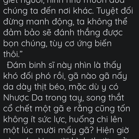
chúng ta đến nơi khác. Tuyệt đối
đừng manh động, ta không thể
đảm bảo sẽ đánh thắng được
bọn chúng, tùy cơ ứng biến
thôi.”
Đám binh sĩ này nhìn là thấy
khó đối phó rồi, gã nào gã nấy
da dày thịt béo, mặc dù y có
Nhược Da trong tay, song thắt
cổ chết một gã e rằng cũng tốn
không ít sức lực, huống chi lên
một lúc mười mấy gã? Hiện giờ