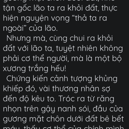
tận gốc lão ta ra khỏi đất, thực
hiện nguyện vọng “thả ta ra
ngoài” của lão.
Nhưng mà, cùng chui ra khỏi
đất với lão ta, tuyệt nhiên không
phải cơ thể người, mà là một bộ
xương trắng hếu!
Chứng kiến cảnh tượng khủng
khiếp đó, vài thương nhân sợ
đến độ kêu to. Tróc ra từ răng
nhọn trên gậy nanh sói, đầu của
gương mặt chôn dưới đất bê bết
máu, thấy cơ thể của chính mình,