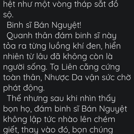
hệt như một vòng tháp sắt đồ
sộ.
Binh sĩ Bán Nguyệt!
Quanh thân đám binh sĩ này
tỏa ra từng luồng khí đen, hiển
nhiên từ lâu đã không còn là
người sống. Tạ Liên căng cứng
toàn thân, Nhược Da vận sức chờ
phát động.
Thế nhưng sau khi nhìn thấy
bọn họ, đám binh sĩ Bán Nguyệt
không lập tức nhào lên chém
giết, thay vào đó, bọn chúng