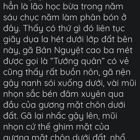
hẳn là lão học bừa trong năm
sáu chục năm làm phân bón ở
đây. Thấy có thứ gì đó liên tục
giãy dụa la hét dưới lớp đất bên
này, gã Bán Nguyệt cao ba mét
được gọi là “Tướng quân” có vẻ
cũng thấy rất buồn nôn, gã nện
gậy nanh sói xuống dưới, vài mũi
nhọn sắc bén đâm xuyên qua
đầu của gương mặt chôn dưới
đất. Gã lại nhấc gậy lên, mũi
nhọn cứ thế ghim mặt của
gương mặt chôn dưới đất, nhổ