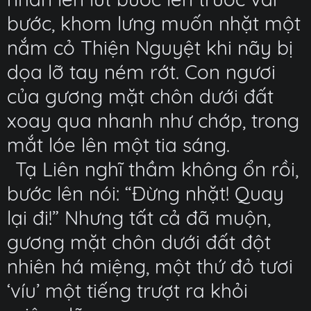
bước, khom lưng muốn nhặt một
nắm cỏ Thiện Nguyệt khi nãy bị
dọa lỡ tay ném rớt. Con ngươi
của gương mặt chôn dưới đất
xoay qua nhanh như chớp, trong
mắt lóe lên một tia sáng.
Tạ Liên nghĩ thầm không ổn rồi,
bước lên nói: “Đừng nhặt! Quay
lại đi!” Nhưng tất cả đã muộn,
gương mặt chôn dưới đất đột
nhiên há miệng, một thứ đỏ tươi
‘víu’ một tiếng trượt ra khỏi