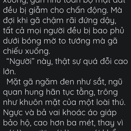
đều bị giẫm cho chấn động. Mà
đợi khi gã chậm rãi đứng dậy,
tất cả mọi người đều bị bao phủ
dưới bóng mờ to tướng mà gã
chiếu xuống.
“Người” này, thật sự quá đỗi cao
lớn.
Mặt gã ngăm đen như sắt, ngũ
quan hung hãn tục tằng, trông
như khuôn mặt của một loài thú.
Ngực và bả vai khoác áo giáp
bảo hộ, cao hơn ba mét, thay vì