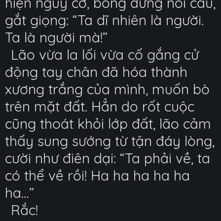
hiện nguy cơ, bỗng dưng nổi cáu,
gắt giọng: “Ta dĩ nhiên là người.
Ta là người mà!”
Lão vừa la lối vừa cố gắng cử
động tay chân đã hóa thành
xương trắng của mình, muốn bò
trên mặt đất. Hẳn do rốt cuộc
cũng thoát khỏi lớp đất, lão cảm
thấy sung sướng từ tận đáy lòng,
cười như điên dại: “Ta phải về, ta
có thể về rồi! Ha ha ha ha ha
ha…”
Rắc!