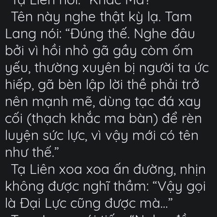
Tên này nghe thật kỳ lạ. Tam
Lang nói: “Đúng thế. Nghe đâu
bởi vì hồi nhỏ gã gầy còm ốm
yếu, thường xuyên bị người ta ức
hiếp, gã bèn lập lời thề phải trở
nên mạnh mẽ, dùng tạc đá xay
cối (thạch khắc ma bàn) để rèn
luyện sức lực, vì vậy mới có tên
như thế.”
Tạ Liên xoa xoa ấn đường, nhịn
không được nghĩ thầm: “Vậy gọi
là Đại Lực cũng được mà…”