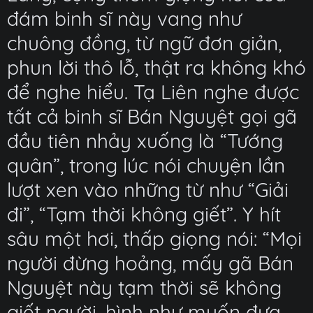
đám binh sĩ này vang như
chuông đồng, từ ngữ đơn giản,
phun lời thô lỗ, thật ra không khó
để nghe hiểu. Tạ Liên nghe được
tất cả binh sĩ Bán Nguyệt gọi gã
đầu tiên nhảy xuống là “Tướng
quân”, trong lúc nói chuyện lần
lượt xen vào những từ như “Giải
đi”, “Tạm thời không giết”. Y hít
sâu một hơi, thấp giọng nói: “Mọi
người đừng hoảng, mấy gã Bán
Nguyệt này tạm thời sẽ không
giết người, hình như muốn đưa