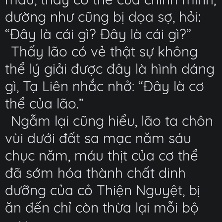
dường như cũng bị dọa sợ, hỏi:
“Đây là cái gì? Đây là cái gì?”
Thấy lão có vẻ thật sự không
thể lý giải được đây là hình dáng
gì, Tạ Liên nhắc nhở: “Đây là cơ
thể của lão.”
Ngẫm lại cũng hiểu, lão ta chôn
vùi dưới đất sa mạc năm sáu
chục năm, máu thịt của cơ thể
đã sớm hóa thành chất dinh
dưỡng của cỏ Thiện Nguyệt, bị
ăn đến chỉ còn thừa lại mỗi bộ