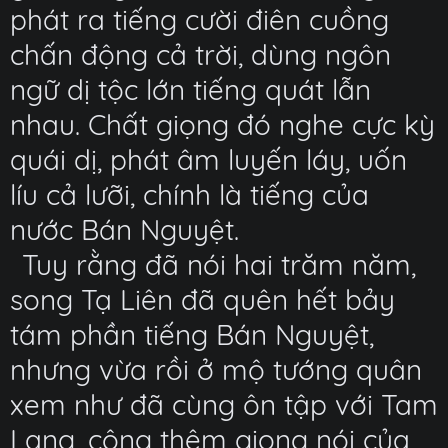
phát ra tiếng cười điên cuồng
chấn động cả trời, dùng ngôn
ngữ dị tộc lớn tiếng quát lẫn
nhau. Chất giọng đó nghe cực kỳ
quái dị, phát âm luyến láy, uốn
líu cả lưỡi, chính là tiếng của
nước Bán Nguyệt.
Tuy rằng đã nói hai trăm năm,
song Tạ Liên đã quên hết bảy
tám phần tiếng Bán Nguyệt,
nhưng vừa rồi ở mộ tướng quân
xem như đã cùng ôn tập với Tam
Lang, cộng thêm giọng nói của