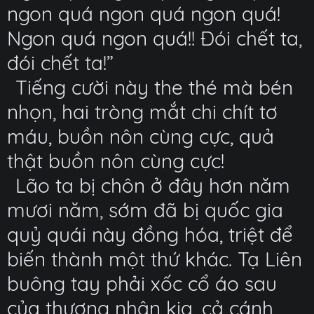
ngon quá ngon quá ngon quá!
Ngon quá ngon quá!! Đói chết ta,
đói chết ta!”
Tiếng cười này the thé mà bén
nhọn, hai tròng mắt chi chít tơ
máu, buồn nôn cùng cực, quả
thật buồn nôn cùng cực!
Lão ta bị chôn ở đây hơn năm
mươi năm, sớm đã bị quốc gia
quỷ quái này đồng hóa, triệt để
biến thành một thứ khác. Tạ Liên
buông tay phải xốc cổ áo sau
của thương nhân kia, cả cánh