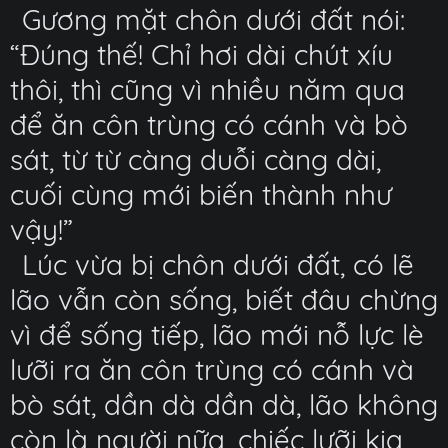
Gương mặt chôn dưới đất nói:
“Đúng thế! Chỉ hơi dài chút xíu
thôi, thì cũng vì nhiều năm qua
để ăn côn trùng có cánh và bò
sát, từ từ càng duỗi càng dài,
cuối cùng mới biến thành như
vậy!”
Lúc vừa bị chôn dưới đất, có lẽ
lão vẫn còn sống, biết đâu chừng
vì để sống tiếp, lão mới nỗ lực lè
lưỡi ra ăn côn trùng có cánh và
bò sát, dần dà dần dà, lão không
còn là người nữa, chiếc lưỡi kia