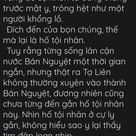
trước mặt y, trông hệt như một
người khổng lồ.
Đích đến của bọn chúng, thế
mà lại là hố tội nhân.
Tuy rằng từng sống lân cận
nước Bán Nguyệt một thời gian
ngắn, nhưng thật ra Tạ Liên
không thường xuyên vào thành
Bán Nguyệt, đương nhiên cũng
chưa từng đến gần hố tội nhân
này. Nhìn hố tội nhân ở cự ly
gần, không hiểu sao y lại thấy
tim đập loạn nhịp.