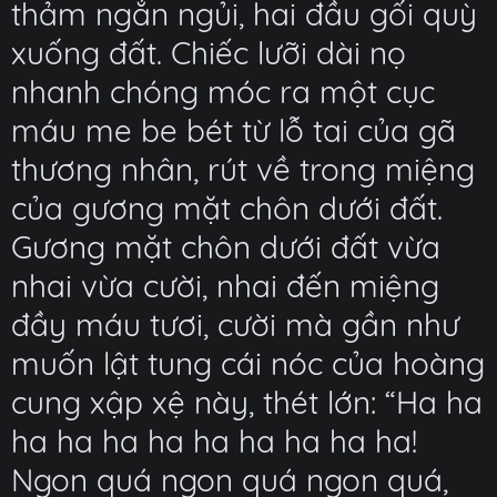
thảm ngắn ngủi, hai đầu gối quỳ
xuống đất. Chiếc lưỡi dài nọ
nhanh chóng móc ra một cục
máu me be bét từ lỗ tai của gã
thương nhân, rút về trong miệng
của gương mặt chôn dưới đất.
Gương mặt chôn dưới đất vừa
nhai vừa cười, nhai đến miệng
đầy máu tươi, cười mà gần như
muốn lật tung cái nóc của hoàng
cung xập xệ này, thét lớn: “Ha ha
ha ha ha ha ha ha ha ha ha!
Ngon quá ngon quá ngon quá,