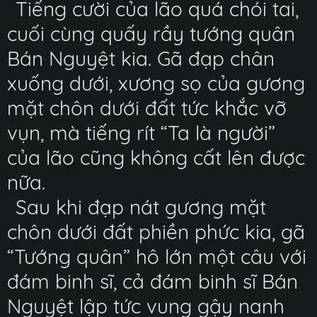
Tiếng cười của lão quá chói tai,
cuối cùng quấy rầy tướng quân
Bán Nguyệt kia. Gã đạp chân
xuống dưới, xương sọ của gương
mặt chôn dưới đất tức khắc vỡ
vụn, mà tiếng rít “Ta là người”
của lão cũng không cất lên được
nữa.
Sau khi đạp nát gương mặt
chôn dưới đất phiền phức kia, gã
“Tướng quân” hô lớn một câu với
đám binh sĩ, cả đám binh sĩ Bán
Nguyệt lập tức vung gậy nanh