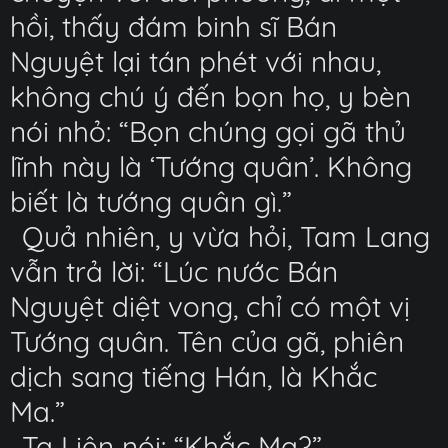
hồi, thấy đám binh sĩ Bán
Nguyệt lại tán phét với nhau,
không chú ý đến bọn họ, y bèn
nói nhỏ: “Bọn chúng gọi gã thủ
lĩnh này là ‘Tướng quân’. Không
biết là tướng quân gì.”
Quả nhiên, y vừa hỏi, Tam Lang
vẫn trả lời: “Lúc nước Bán
Nguyệt diệt vong, chỉ có một vị
Tướng quân. Tên của gã, phiên
dịch sang tiếng Hán, là Khắc
Ma.”
Tạ Liên nói: “Khắc Ma?”