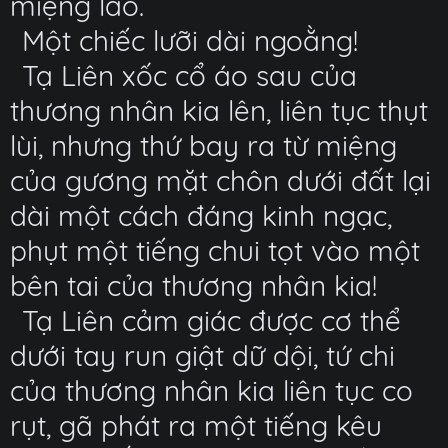
miệng lão.
Một chiếc lưỡi dài ngoằng!
Tạ Liên xốc cổ áo sau của
thương nhân kia lên, liên tục thụt
lùi, nhưng thứ bay ra từ miệng
của gương mặt chôn dưới đất lại
dài một cách đáng kinh ngạc,
phụt một tiếng chui tọt vào một
bên tai của thương nhân kia!
Tạ Liên cảm giác được cơ thể
dưới tay run giật dữ dội, tứ chi
của thương nhân kia liên tục co
rụt, gã phát ra một tiếng kêu