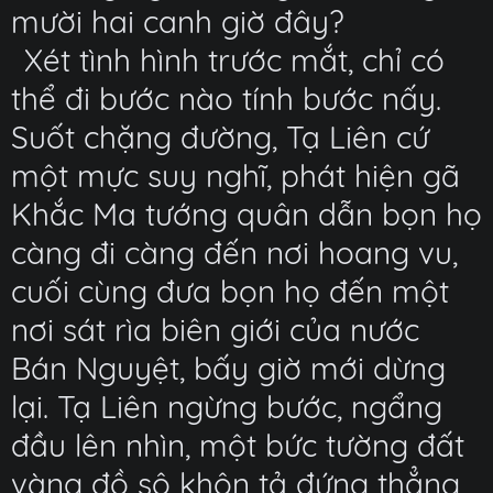
mười hai canh giờ đây?
Xét tình hình trước mắt, chỉ có
thể đi bước nào tính bước nấy.
Suốt chặng đường, Tạ Liên cứ
một mực suy nghĩ, phát hiện gã
Khắc Ma tướng quân dẫn bọn họ
càng đi càng đến nơi hoang vu,
cuối cùng đưa bọn họ đến một
nơi sát rìa biên giới của nước
Bán Nguyệt, bấy giờ mới dừng
lại. Tạ Liên ngừng bước, ngẩng
đầu lên nhìn, một bức tường đất
vàng đồ sộ khôn tả đứng thẳng