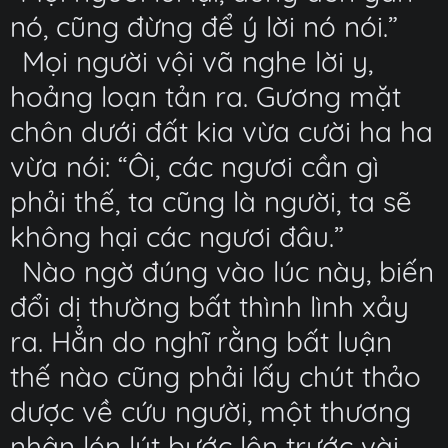
nó, cũng đừng để ý lời nó nói.”
Mọi người vội vã nghe lời y,
hoảng loạn tản ra. Gương mặt
chôn dưới đất kia vừa cười ha ha
vừa nói: “Ôi, các ngươi cần gì
phải thế, ta cũng là người, ta sẽ
không hại các ngươi đâu.”
Nào ngờ đúng vào lúc này, biến
đổi dị thường bất thình lình xảy
ra. Hẳn do nghĩ rằng bất luận
thế nào cũng phải lấy chút thảo
dược về cứu người, một thương
nhân lén lút bước lên trước vài