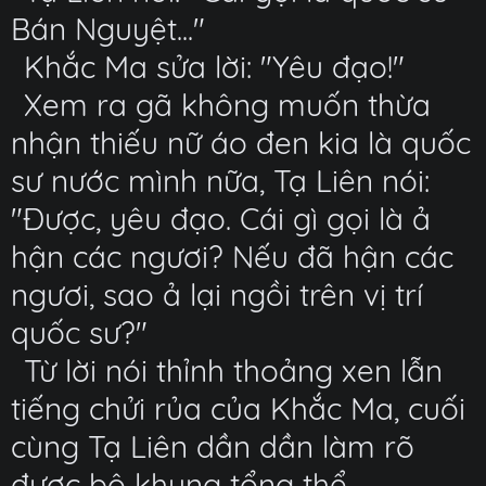
Bán Nguyệt..."
Khắc Ma sửa lời: "Yêu đạo!"
Xem ra gã không muốn thừa
nhận thiếu nữ áo đen kia là quốc
sư nước mình nữa, Tạ Liên nói:
"Được, yêu đạo. Cái gì gọi là ả
hận các ngươi? Nếu đã hận các
ngươi, sao ả lại ngồi trên vị trí
quốc sư?"
Từ lời nói thỉnh thoảng xen lẫn
tiếng chửi rủa của Khắc Ma, cuối
cùng Tạ Liên dần dần làm rõ
được bộ khung tổng thể.