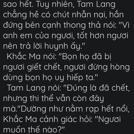
sao hết. Tuy nhiên, Tam Lang
chẳng hề có chút nhẫn nại, hắn
đứng bên cạnh thong thả nói: "Vì
anh em của ngươi, tốt hơn ngươi
nên trả lời huynh ấy."
Khắc Ma nói: "Bọn họ đã bị
ngươi giết chết, ngươi đừng hòng
dùng bọn họ uy hiếp ta."
Tam Lang nói: "Đúng là đã chết,
nhưng thi thể vẫn còn đây
mà."Dường như nằm rạp hết nổi,
Khắc Ma cảnh giác hỏi: "Ngươi
muốn thế nào?"