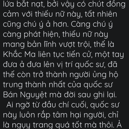
lứa bắt nạt, bởi vậy có chút đồng
cảm với thiếu nữ này, tất nhiên
cũng chú ý ả hơn. Càng chú ý
càng phát hiện, thiếu nữ này
mang bản lĩnh vượt trội, thế là
Khắc Ma liên tục tiến cử, một tay
đưa ả đưa lên vị trí quốc sư, đã
thế còn trở thành người ủng hộ
trung thành nhất của quốc sư
Bán Nguyệt mà đời sau ghi lại.
Ai ngờ từ đầu chí cuối, quốc sư
này luôn rắp tâm hại người, chỉ
là ngụy trang quá tốt mà thôi. Ả