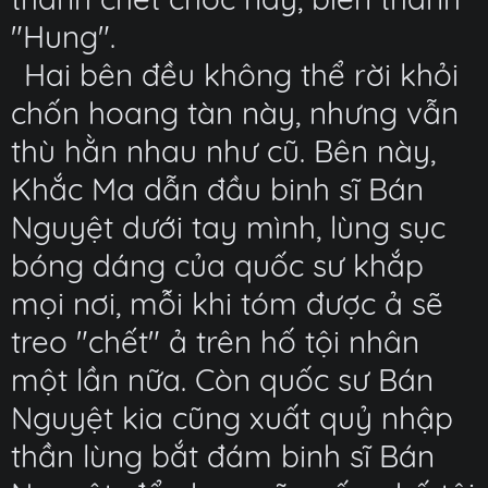
"Hung".
Hai bên đều không thể rời khỏi
chốn hoang tàn này, nhưng vẫn
thù hằn nhau như cũ. Bên này,
Khắc Ma dẫn đầu binh sĩ Bán
Nguyệt dưới tay mình, lùng sục
bóng dáng của quốc sư khắp
mọi nơi, mỗi khi tóm được ả sẽ
treo "chết" ả trên hố tội nhân
một lần nữa. Còn quốc sư Bán
Nguyệt kia cũng xuất quỷ nhập
thần lùng bắt đám binh sĩ Bán