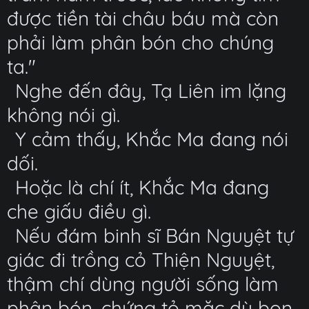
được tiền tài châu báu mà còn
phải làm phân bón cho chúng
ta."
Nghe đến đây, Tạ Liên im lặng
không nói gì.
Y cảm thấy, Khắc Ma đang nói
dối.
Hoặc là chí ít, Khắc Ma đang
che giấu điều gì.
Nếu đám binh sĩ Bán Nguyệt tự
giác đi trồng cỏ Thiện Nguyệt,
thậm chí dùng người sống làm
phân bón, chứng tỏ mặc dù bọn