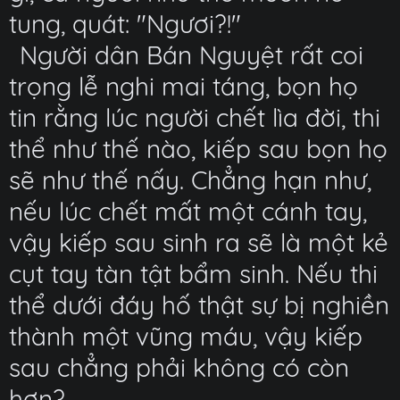
tung, quát: "Ngươi?!"
Người dân Bán Nguyệt rất coi
trọng lễ nghi mai táng, bọn họ
tin rằng lúc người chết lìa đời, thi
thể như thế nào, kiếp sau bọn họ
sẽ như thế nấy. Chẳng hạn như,
nếu lúc chết mất một cánh tay,
vậy kiếp sau sinh ra sẽ là một kẻ
cụt tay tàn tật bẩm sinh. Nếu thi
thể dưới đáy hố thật sự bị nghiền
thành một vũng máu, vậy kiếp
sau chẳng phải không có còn
hơn?