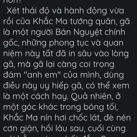
Xét thái độ và hành động vừa
rồi của Khắc Ma tướng quân, gã
là một người Bán Nguyệt chính
gốc, những phong tục và quan
niệm này tất đã in sâu vào lòng
gã, mà gã lại càng coi trọng
đám "anh em" của mình, dùng
điều này uy hiếp gã, có thể xem
là một cách hay. Quả nhiên, ở
một góc khác trong bóng tối,
Khắc Ma nín hơi chốc lát, đè nén
cơn giận, hồi lâu sau, cuối cùng