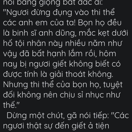
nói bằng giọng bất đắc dĩ:
"Ngươi đừng đụng vào thi thể
các anh em của ta! Bọn họ đều
là binh sĩ anh dũng, mắc kẹt dưới
hố tội nhân này nhiều năm như
vậy đã bất hạnh lắm rồi, hôm
nay bị ngươi giết không biết có
được tính là giải thoát không.
Nhưng thi thể của bọn họ, tuyệt
đối không nên chịu sỉ nhục như
thế."
Dừng một chút, gã nói tiếp: "Các
ngươi thật sự đến giết ả tiện