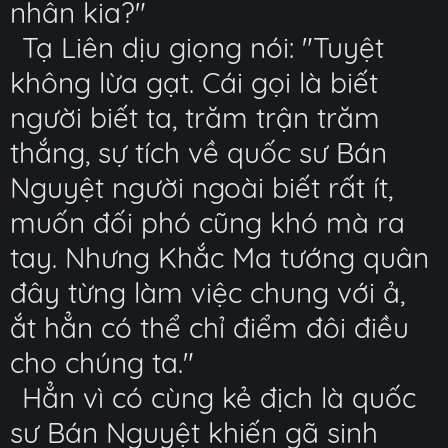
nhân kia?"
Tạ Liên dịu giọng nói: "Tuyệt
không lừa gạt. Cái gọi là biết
người biết ta, trăm trận trăm
thắng, sự tích về quốc sư Bán
Nguyệt người ngoài biết rất ít,
muốn đối phó cũng khó mà ra
tay. Nhưng Khắc Ma tướng quân
đây từng làm việc chung với ả,
ắt hẳn có thể chỉ điểm đôi điều
cho chúng ta."
Hẳn vì có cùng kẻ địch là quốc
sư Bán Nguyệt khiến gã sinh