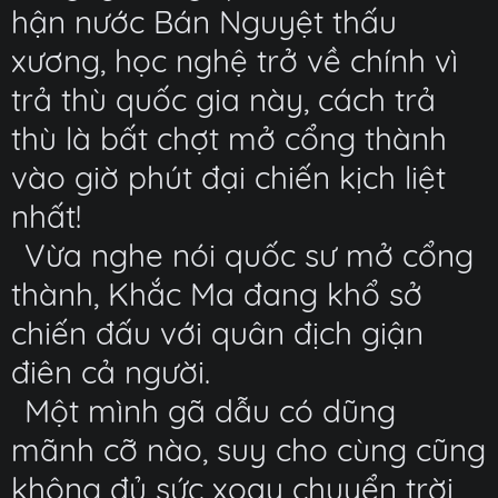
hận nước Bán Nguyệt thấu
xương, học nghệ trở về chính vì
trả thù quốc gia này, cách trả
thù là bất chợt mở cổng thành
vào giờ phút đại chiến kịch liệt
nhất!
Vừa nghe nói quốc sư mở cổng
thành, Khắc Ma đang khổ sở
chiến đấu với quân địch giận
điên cả người.
Một mình gã dẫu có dũng
mãnh cỡ nào, suy cho cùng cũng
không đủ sức xoay chuyển trời