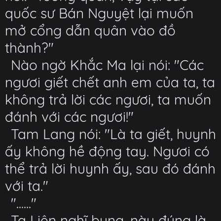
quốc sư Bán Nguyệt lại muốn
mở cổng dẫn quân vào đồ
thành?"
Nào ngờ Khắc Ma lại nói: "Các
ngươi giết chết anh em của ta, ta
không trả lời các ngươi, ta muốn
đánh với các ngươi!"
Tam Lang nói: "Là ta giết, huynh
ấy không hề động tay. Ngươi có
thể trả lời huynh ấy, sau đó đánh
với ta."
"......"
Tạ Liên nghĩ bụng, này đúng là