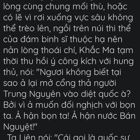
lòng cùng chung mối thù, hoặc
có lẽ vì rơi xuống vực sâu không
thể trèo lên, ngồi trên núi thi thể
của đám binh sĩ thuộc hạ nên
nản lòng thoái chí, Khắc Ma tạm
thời thu hồi ý công kích với hung
thủ, nói: "Ngươi không biết tại
sao ả lại mở cổng thả người
Trung Nguyên vào diệt quốc à?
Bởi vì ả muốn đối nghịch với bọn
ta. Ả hận bọn ta! Ả hận nước Bán
Nguyệt!"
Tạ Liên nói: "Cái gọi là quốc sư