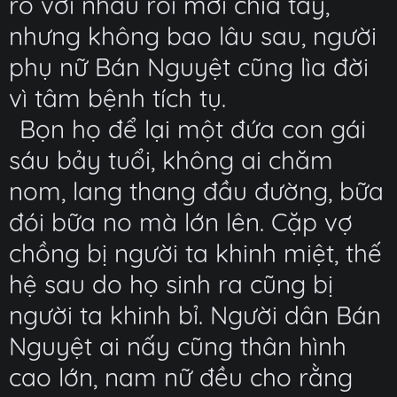
rõ với nhau rồi mới chia tay,
nhưng không bao lâu sau, người
phụ nữ Bán Nguyệt cũng lìa đời
vì tâm bệnh tích tụ.
Bọn họ để lại một đứa con gái
sáu bảy tuổi, không ai chăm
nom, lang thang đầu đường, bữa
đói bữa no mà lớn lên. Cặp vợ
chồng bị người ta khinh miệt, thế
hệ sau do họ sinh ra cũng bị
người ta khinh bỉ. Người dân Bán
Nguyệt ai nấy cũng thân hình
cao lớn, nam nữ đều cho rằng