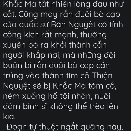
Khắc Ma tất nhiên lòng đau như
cắt. Cũng may rắn đuôi bò cạp
của quốc sư Bán Nguyệt có tính
công kích rất mạnh, thường
xuyên bò ra khỏi thành cắn
người khắp nơi, mà những đội
buôn bị rắn đuôi bò cạp cắn
trúng vào thành tìm cỏ Thiện
Nguyệt sẽ bị Khắc Ma tóm cổ,
ném xuống hố tội nhân, nuôi
đám binh sĩ không thể trèo lên
kia.
Đoạn tự thuật ngắt quãng này,