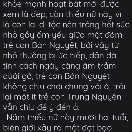
khỏe mạnh hoạt bát mới được
xem là đẹp, còn thiếu nữ này vì
là con lai dị tộc nên trông hết sức
nhỏ gầy ốm yếu giữa một đám
trẻ con Bán Nguyệt, bởi vậy từ
nhỏ thường bị ức hiếp, dần dà
tính cách ngày càng âm trầm
quái gở, trẻ con Bán Nguyệt
không chịu chơi chung với ả, trái
lại một ít trẻ con Trung Nguyên
vẫn chịu để ý đến ả.
Năm thiếu nữ này mười hai tuổi,
biên giới xảy ra một đợt bạo