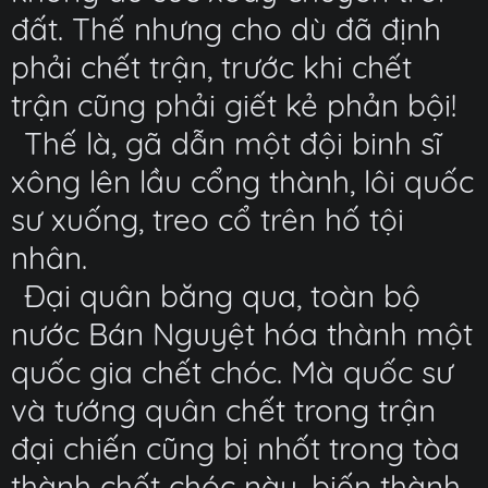
đất. Thế nhưng cho dù đã định
phải chết trận, trước khi chết
trận cũng phải giết kẻ phản bội!
Thế là, gã dẫn một đội binh sĩ
xông lên lầu cổng thành, lôi quốc
sư xuống, treo cổ trên hố tội
nhân.
Đại quân băng qua, toàn bộ
nước Bán Nguyệt hóa thành một
quốc gia chết chóc. Mà quốc sư
và tướng quân chết trong trận
đại chiến cũng bị nhốt trong tòa
thành chết chóc này, biến thành