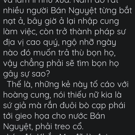
nhiều người Bán Nguyệt từng bắt
nạt ả, bây giờ ả lại nhập cung
làm việc, còn trở thành pháp sư
địa vị cao quý, ngộ nhỡ ngày
nào đó muốn trả thù bọn họ,
vậy chẳng phải sẽ tìm bọn họ
gây sự sao?
Thế là, những kẻ này tố cáo với
hoàng cung, nói thiếu nữ kia là
sứ giả mà rắn đuôi bò cạp phái
tới gieo họa cho nước Bán
Nguyệt, phải treo cổ.