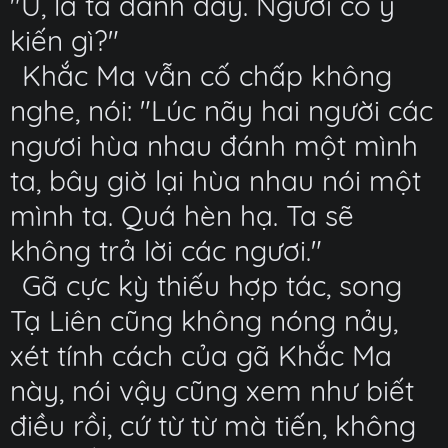
"Ừ, là ta đánh đấy. Ngươi có ý
kiến gì?"
Khắc Ma vẫn cố chấp không
nghe, nói: "Lúc nãy hai người các
ngươi hùa nhau đánh một mình
ta, bây giờ lại hùa nhau nói một
mình ta. Quá hèn hạ. Ta sẽ
không trả lời các ngươi."
Gã cực kỳ thiếu hợp tác, song
Tạ Liên cũng không nóng nảy,
xét tính cách của gã Khắc Ma
này, nói vậy cũng xem như biết
điều rồi, cứ từ từ mà tiến, không