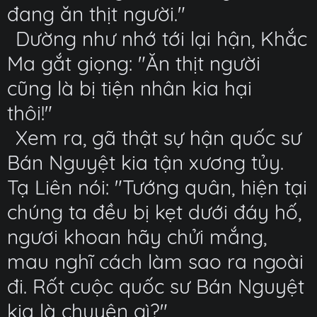
đang ăn thịt người."
Dường như nhớ tới lại hận, Khắc
Ma gắt giọng: "Ăn thịt người
cũng là bị tiện nhân kia hại
thôi!"
Xem ra, gã thật sự hận quốc sư
Bán Nguyệt kia tận xương tủy.
Tạ Liên nói: "Tướng quân, hiện tại
chúng ta đều bị kẹt dưới đáy hố,
ngươi khoan hãy chửi mắng,
mau nghĩ cách làm sao ra ngoài
đi. Rốt cuộc quốc sư Bán Nguyệt
kia là chuyện gì?"