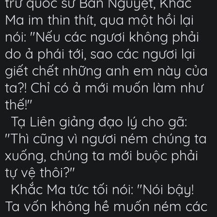
trừ quốc sư Bán Nguyệt, Khắc
Ma im thin thít, qua một hồi lại
nói: "Nếu các ngươi không phải
do ả phái tới, sao các ngươi lại
giết chết những anh em này của
ta?! Chỉ có ả mới muốn làm như
thế!"
Tạ Liên giảng đạo lý cho gã:
"Thì cũng vì ngươi ném chúng ta
xuống, chúng ta mới buộc phải
tự vệ thôi?"
Khắc Ma tức tối nói: "Nói bậy!
Ta vốn không hề muốn ném các