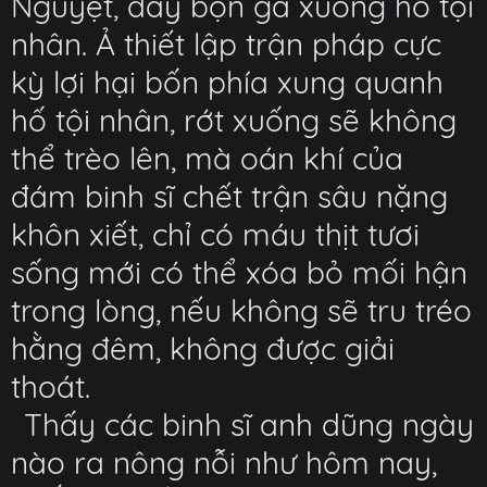
Nguyệt, đẩy bọn gã xuống hố tội
nhân. Ả thiết lập trận pháp cực
kỳ lợi hại bốn phía xung quanh
hố tội nhân, rớt xuống sẽ không
thể trèo lên, mà oán khí của
đám binh sĩ chết trận sâu nặng
khôn xiết, chỉ có máu thịt tươi
sống mới có thể xóa bỏ mối hận
trong lòng, nếu không sẽ tru tréo
hằng đêm, không được giải
thoát.
Thấy các binh sĩ anh dũng ngày
nào ra nông nỗi như hôm nay,