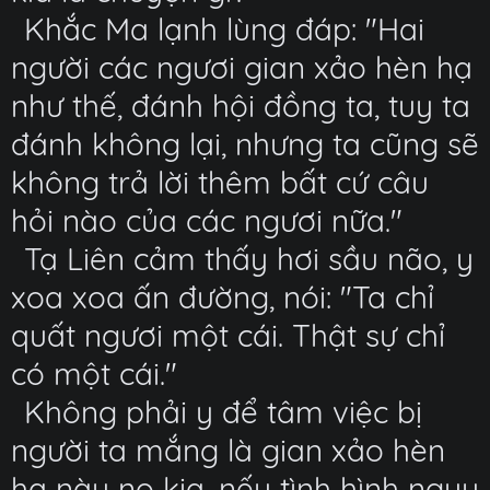
Khắc Ma lạnh lùng đáp: "Hai
người các ngươi gian xảo hèn hạ
như thế, đánh hội đồng ta, tuy ta
đánh không lại, nhưng ta cũng sẽ
không trả lời thêm bất cứ câu
hỏi nào của các ngươi nữa."
Tạ Liên cảm thấy hơi sầu não, y
xoa xoa ấn đường, nói: "Ta chỉ
quất ngươi một cái. Thật sự chỉ
có một cái."
Không phải y để tâm việc bị
người ta mắng là gian xảo hèn
hạ này nọ kia, nếu tình hình nguy