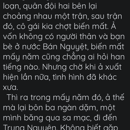
loạn, quân đội hai bên lại
choảng nhau một trận, sau trận
đó, cô gái kia chợt biến mất. Ả
vốn không có người thân và bạn
bè ở nước Bán Nguyệt, biến mất
mấy năm cũng chẳng ai hỏi han
tiếng nào. Nhưng chờ khi ả xuất
hiện lần nữa, tình hình đã khác
xưa.
Thì ra trong mấy năm đó, ả thế
mà lại bôn ba ngàn dặm, một
mình băng qua sa mạc, đi đến
Trung Nguyên. Không biết gặp