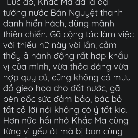
Lúc đó, Khắc Ma đã là đại
tướng nước Bán Nguyệt thanh
danh hiển hách, dũng mãnh
thiện chiến. Gã cộng tác làm việc
với thiếu nữ này vài lần, cảm
thấy ả hành động rất hợp khẩu
vị của mình, vừa thỏa đáng vừa
hợp quy củ, cũng không có mưu
đồ gieo họa cho đất nước, gã
bèn dốc sức đảm bảo, bác bỏ
tất cả lời nói không có ý tốt kia.
Hơn nữa hồi nhỏ Khắc Ma cũng
từng vì yếu ớt mà bị bạn cùng