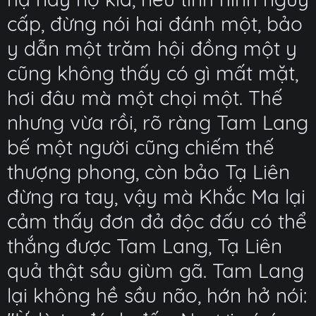
cấp, đừng nói hai đánh một, bảo
y dẫn một trăm hội đồng một y
cũng không thấy có gì mất mặt,
hơi đâu mà một chọi một. Thế
nhưng vừa rồi, rõ ràng Tam Lang
bế một người cũng chiếm thế
thượng phong, còn bảo Tạ Liên
đừng ra tay, vậy mà Khắc Ma lại
cảm thấy đơn đả độc đấu có thể
thắng được Tam Lang, Tạ Liên
quả thật sầu giùm gã. Tam Lang
lại không hề sầu não, hớn hở nói: