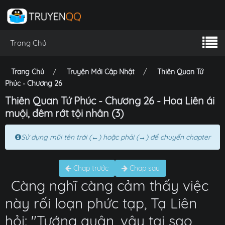
Trang Chủ
Trang Chủ
Truyện Mới Cập Nhật
Thiên Quan Tứ
Phúc - Chương 26
Thiên Quan Tứ Phúc - Chương 26 - Hoa Liên ái
muội, đêm rớt tội nhân (3)
Sử dụng mũi tên trái (←) hoặc phải (→) để chuyển chapter
Chap trước
Chap sau
Càng nghĩ càng cảm thấy việc
này rối loạn phức tạp, Tạ Liên
hỏi: "Tướng quân, vậy tại sao