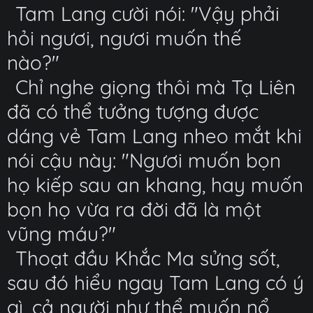
Tam Lang cười nói: "Vậy phải
hỏi ngươi, ngươi muốn thế
nào?"
Chỉ nghe giọng thôi mà Tạ Liên
đã có thể tưởng tượng được
dáng vẻ Tam Lang nheo mắt khi
nói cậu này: "Ngươi muốn bọn
họ kiếp sau an khang, hay muốn
bọn họ vừa ra đời đã là một
vũng máu?"
Thoạt đầu Khắc Ma sửng sốt,
sau đó hiểu ngay Tam Lang có ý
gì, cả người như thể muốn nổ