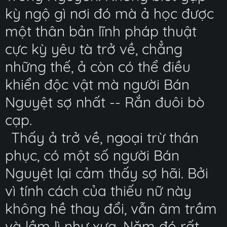
kỳ ngộ gì nơi đó mà ả học được
một thân bản lĩnh pháp thuật
cực kỳ yêu tà trở về, chẳng
những thế, ả còn có thể điều
khiển độc vật mà người Bán
Nguyệt sợ nhất -- Rắn đuôi bò
cạp.
Thấy ả trở về, ngoại trừ thán
phục, có một số người Bán
Nguyệt lại cảm thấy sợ hãi. Bởi
vì tính cách của thiếu nữ này
không hề thay đổi, vẫn âm trầm
và lầm lì như xưa. Năm đó rất