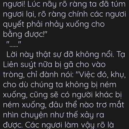
ngươi! Lúc nãy rõ ràng ta đã túm
ngươi lại, rõ ràng chính các ngươi
quyết phải nhảy xuống cho
bằng được!"
"......"
Lời này thật sự đỡ không nổi. Tạ
Liên suýt nữa bị gã cho vào
tròng, chỉ đành nói: "Việc đó, khụ,
cho dù chúng ta không bị ném
xuống, cũng sẽ có người khác bị
ném xuống, đâu thể nào trơ mắt
nhìn chuyện như thế xảy ra
được. Các ngươi làm vậy rõ là