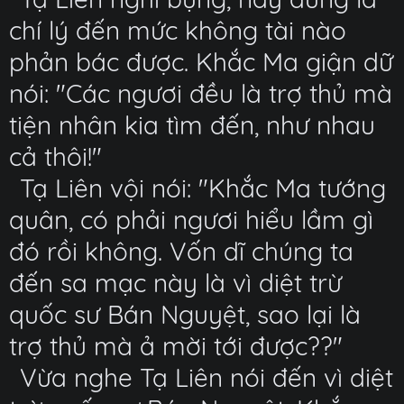
chí lý đến mức không tài nào
phản bác được. Khắc Ma giận dữ
nói: "Các ngươi đều là trợ thủ mà
tiện nhân kia tìm đến, như nhau
cả thôi!"
Tạ Liên vội nói: "Khắc Ma tướng
quân, có phải ngươi hiểu lầm gì
đó rồi không. Vốn dĩ chúng ta
đến sa mạc này là vì diệt trừ
quốc sư Bán Nguyệt, sao lại là
trợ thủ mà ả mời tới được??"
Vừa nghe Tạ Liên nói đến vì diệt