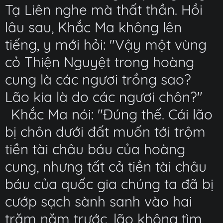
Tạ Liên nghe mà thất thần. Hồi
lâu sau, Khắc Ma không lên
tiếng, y mới hỏi: "Vậy một vùng
cỏ Thiện Nguyệt trong hoàng
cung là các ngươi trồng sao?
Lão kia là do các ngươi chôn?"
Khắc Ma nói: "Đúng thế. Cái lão
bị chôn dưới đất muốn tới trộm
tiền tài châu báu của hoàng
cung, nhưng tất cả tiền tài châu
báu của quốc gia chúng ta đã bị
cướp sạch sành sanh vào hai
trăm năm trước, lão không tìm