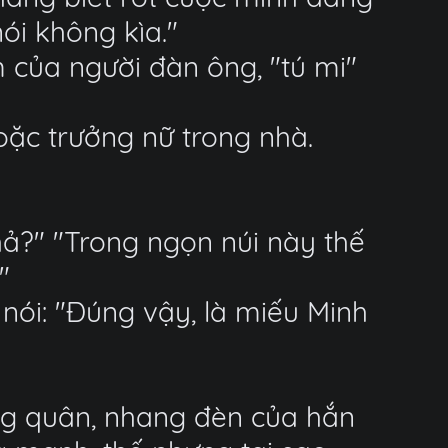
ói không kìa."
m của người đàn ông, "tú mi"
oặc trưởng nữ trong nhà.
ả?" "Trong ngọn núi này thế
"
 nói: "Đúng vậy, là miếu Minh
ớng quân, nhang đèn của hắn