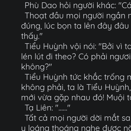
Phù Dao hỏi người khác: "C
Thoạt đầu mọi người ngần n
đúng, lúc bọn ta lên đây đâu
thấy."
Tiểu Huỳnh vội nói: "Bởi vì t
lén lút đi theo? Có phải ngư
không?"
Tiểu Huỳnh tức khắc trống m
không phải, ta là Tiểu Huỳnh,
mới vừa gặp nhau đó! Muội t
Tạ Liên: "......"
Tất cả mọi người dời mắt sa
y loáng thoáng nghe được nào