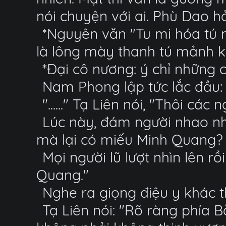
nói chuyện với ai. Phù Dao h
*Nguyên văn "Tu mi hóa tú m
là lông mày thanh tú mảnh k
*Đại cô nương: ý chỉ những 
Nam Phong lập tức lắc đầu: 
"......" Tạ Liên nói, "Thôi các 
Lúc này, đám người nhao nh
mà lại có miếu Minh Quang? L
Mọi người lũ lượt nhìn lên rồ
Quang."
Nghe ra giọng điệu y khác 
Tạ Liên nói: "Rõ ràng phía