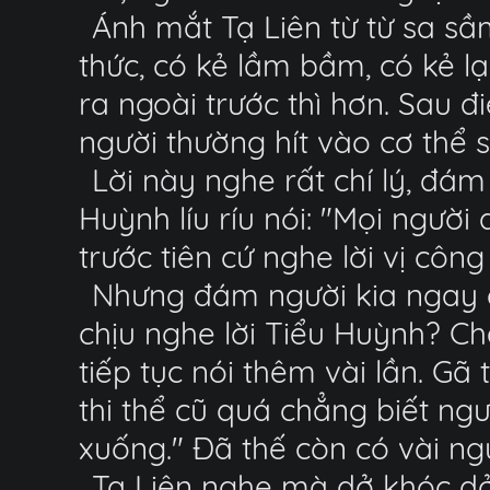
Ánh mắt Tạ Liên từ từ sa sầ
thức, có kẻ lầm bầm, có kẻ lạ
ra ngoài trước thì hơn. Sau đ
người thường hít vào cơ thể 
Lời này nghe rất chí lý, đá
Huỳnh líu ríu nói: "Mọi ngườ
trước tiên cứ nghe lời vị công 
Nhưng đám người kia ngay c
chịu nghe lời Tiểu Huỳnh? C
tiếp tục nói thêm vài lần. Gã
thi thể cũ quá chẳng biết ng
xuống." Đã thế còn có vài ng
Tạ Liên nghe mà dở khóc dở 