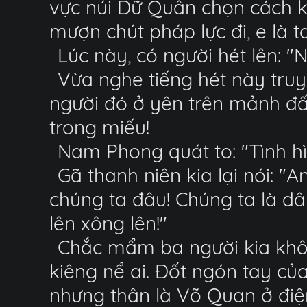
vực núi Dữ Quân chọn cách 
mượn chút pháp lực đi, e là ta 
Lúc này, có người hét lên: "
Vừa nghe tiếng hét này truy
người đó ở yên trên mảnh đất
trong miếu!
Nam Phong quát to: "Tình h
Gã thanh niên kia lại nói:
chúng ta đâu! Chúng ta là dâ
lên xông lên!"
Chắc mẩm ba người kia khô
kiêng nể ai. Đốt ngón tay c
nhưng thân là Võ Quan ở đi