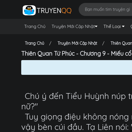
Trang Chủ
Truyện Mới Cập Nhật
Thể Loại
Trang Chủ
Truyện Mới Cập Nhật
Thiên Quan
Thiên Quan Tứ Phúc - Chương 9 - Miếu cổ 
Chú ý đến Tiểu Huỳnh núp t
nữ?"
Tuy giọng điệu không nóng 
vậy bèn cúi đầu. Tạ Liên nói