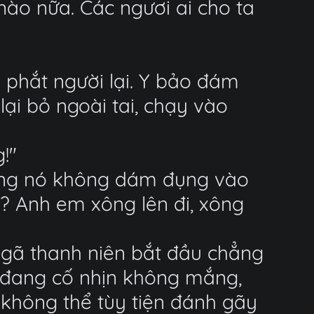
o nữa. Các ngươi ai cho ta
 phắt người lại. Y bảo đám
ại bỏ ngoài tai, chạy vào
!"
chúng nó không dám đụng vào
o? Anh em xông lên đi, xông
gã thanh niên bắt đầu chẳng
 đang cố nhịn không mắng,
không thể tùy tiện đánh gãy