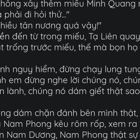
không xây thêm miếu Minh Quang nà
phải đi hỏi thử..."
Nhiều tân nương quá vậy!"
ền đến từ trong miếu, Tạ Liên quay
 trống trước miếu, thế mà bọn họ l
ình nguy hiểm, đừng chạy lung tung
 "Anh em đừng nghe lời chúng nó, 
n lành, chúng nó dám giết thật sa
ng dám chặn đánh bên mình thật, 
ủa Nam Phong kêu rôm rốp, xem ra
ện Nam Dương, Nam Phong thật sự 