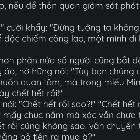
 nếu để thần quan giám sát phát hi
" cười khẩy: "Đừng tưởng ta không 
 độc chiếm công lao, một mình đi l
hơn phân nửa số người cũng bắt đầ
 áo, hờ hững nói: "Tùy bọn chúng đ
muốn quan tâm, mà trong miếu Min
y chết hết rồi!"
nói: "Chết hết rồi sao?!" "Chết hết 
t mấy chục năm mà xác vẫn chưa t
ết rồi cũng không sao, vận chuyển 
chẳng bỏ tiền ra mua à?"