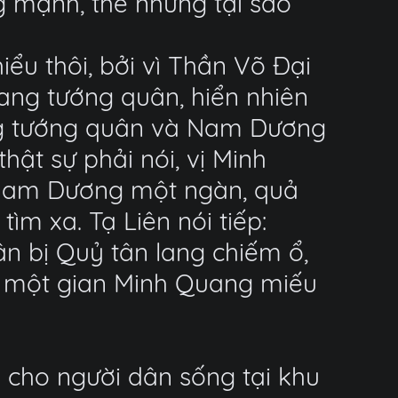
 mạnh, thế nhưng tại sao
iểu thôi, bởi vì Thần Võ Đại
ang tướng quân, hiển nhiên
ng tướng quân và Nam Dương
ật sự phải nói, vị Minh
 Nam Dương một ngàn, quả
ìm xa. Tạ Liên nói tiếp:
n bị Quỷ tân lang chiếm ổ,
m một gian Minh Quang miếu
 cho người dân sống tại khu