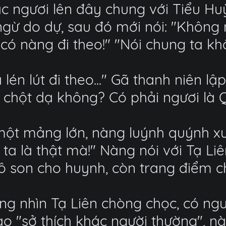
ác ngươi lên đây chung với Tiểu Hu
gừ do dự, sau đó mới nói: "Không 
 có nàng đi theo!" "Nói chung ta k
a lén lút đi theo..." Gã thanh niên 
ơi chột dạ không? Có phải ngươi là 
ột mảng lớn, nàng luýnh quýnh xua 
 ta là thật mà!" Nàng nói với Tạ Liê
ô son cho huynh, còn trang điểm ch
ng nhìn Tạ Liên chòng chọc, có ngư
 "sở thích khác người thường", nà