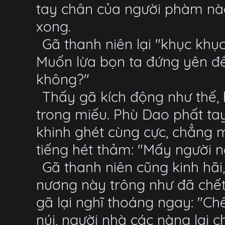
tay chân của người phàm nào,
xong.
Gã thanh niên lại "khục khục
Muốn lừa bọn ta đứng yên để
không?"
Thấy gã kích động như thế, 
trong miếu. Phù Dao phất tay
khinh ghét cùng cực, chẳng 
tiếng hét thảm: "Mấy người nà
Gã thanh niên cũng kinh hãi, 
nương này trông như đã chế
gã lại nghĩ thoáng ngay: "Ch
núi, người nhà các nàng lại 