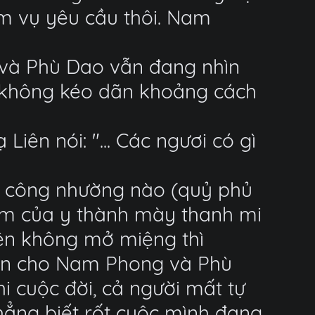
iệm vụ yêu cầu thôi. Nam
 và Phù Dao vẫn đang nhìn
ế không kéo dãn khoảng cách
ên nói: "... Các ngươi có gì
ần công nhường nào (quỷ phủ
rậm của y thành mày thanh mi
iên không mở miệng thì
iến cho Nam Phong và Phù
i cuộc đời, cả người mất tự
hẳng biết rốt cuộc mình đang