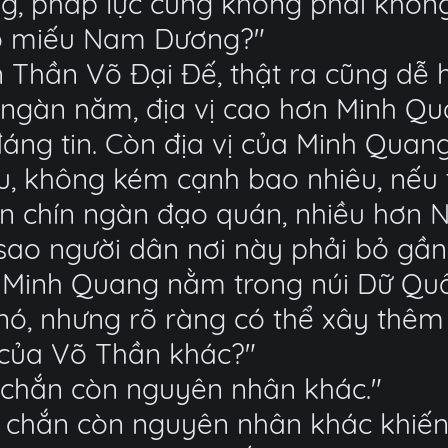
g, pháp lực cũng không phải không
có miếu Nam Dương?"
 Thần Võ Đại Đế, thật ra cũng dễ h
 ngàn năm, địa vị cao hơn Minh Qu
áng tin. Còn địa vị của Minh Qua
 không kém cạnh bao nhiêu, nếu th
n chín ngàn đạo quán, nhiều hơn
sao người dân nơi này phải bỏ gần t
u Minh Quang nằm trong núi Dữ Quâ
nó, nhưng rõ ràng có thể xây thê
u của Võ Thần khác?"
c chắn còn nguyên nhân khác."
c chắn còn nguyên nhân khác khiến