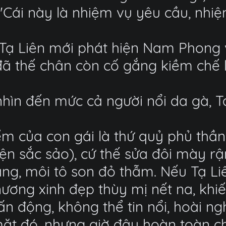
i: "Cái này là nhiệm vụ yêu cầu, nh
 Tạ Liên mới phát hiện Nam Phong
 đã thế chân còn cố gắng kiềm ch
n đến mức cả người nổi da gà, Tạ Li
iểm của con gái là thứ quỷ phủ th
uyện sắc sảo), cứ thế sửa đôi mày 
ắng, môi tô son đỏ thẫm. Nếu Tạ L
ương xinh đẹp thùy mị nết na, kh
n động, không thể tin nổi, hoài ngh
 mặt đó, nhưng giờ đây hoàn toàn c