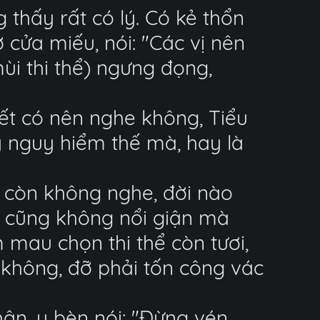
 thấy rất có lý. Có kẻ thổn
 cửa miếu, nói: "Các vị nên
mùi thi thể) ngưng đọng,
ết có nên nghe không, Tiểu
y nguy hiểm thế mà, hay là
i còn không nghe, đời nào
h cũng không nổi giận mà
m mau chọn thi thể còn tươi,
 không, đỡ phải tốn công vác
ân, y bèn nói: "Đừng vén