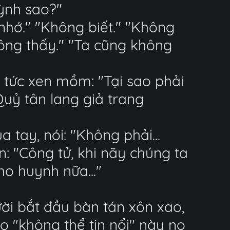
ỳnh sao?"
nhớ." "Không biết." "Không
hông thấy." "Ta cũng không
lập tức xen mồm: "Tại sao phải
Quỷ tân lang giả trang
tay, nói: "Không phải...
n: "Công tử, khi nãy chúng ta
o huynh nữa..."
ời bắt đầu bàn tán xôn xao,
o "không thể tin nổi" này nọ