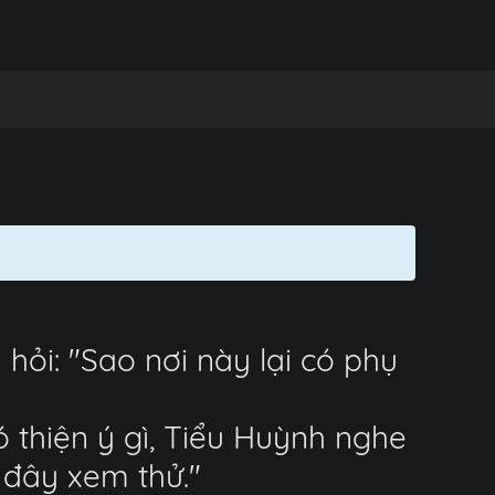
ỏi: "Sao nơi này lại có phụ
thiện ý gì, Tiểu Huỳnh nghe
 đây xem thử."