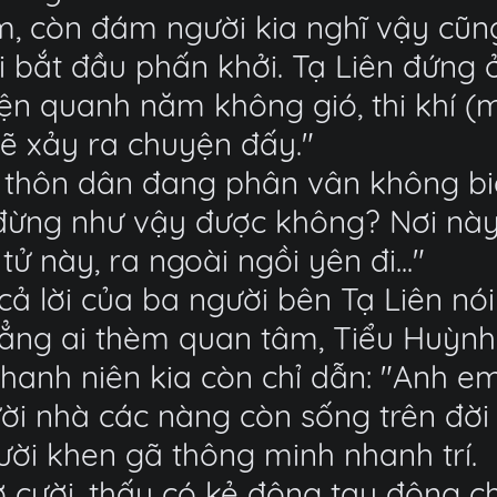
m, còn đám người kia nghĩ vậy cũng
i bắt đầu phấn khởi. Tạ Liên đứng ở
iện quanh năm không gió, thi khí (
sẽ xảy ra chuyện đấy."
m thôn dân đang phân vân không bi
i đừng như vậy được không? Nơi nà
tử này, ra ngoài ngồi yên đi..."
ả lời của ba người bên Tạ Liên nó
hẳng ai thèm quan tâm, Tiểu Huỳn
 thanh niên kia còn chỉ dẫn: "Anh e
ười nhà các nàng còn sống trên đời
ười khen gã thông minh nhanh trí.
cười, thấy có kẻ động tay động ch