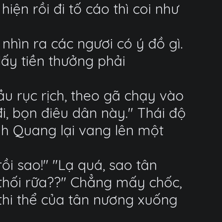
ện rồi đi tố cáo thì coi như
nhìn ra các ngươi có ý đồ gì.
ấy tiền thưởng phải
u rục rịch, theo gã chạy vào
i, bọn điêu dân này." Thái độ
h Quang lại vang lên một
rồi sao!" "Lạ quá, sao tân
hối rữa??" Chẳng mấy chốc,
thi thể của tân nương xuống