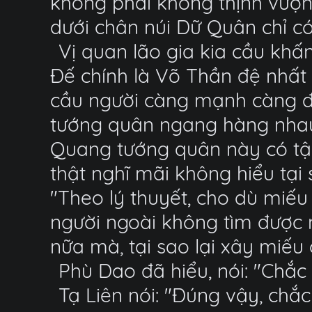
không phải không thịnh vượn
dưới chân núi Dữ Quân chỉ 
Vị quan lão gia kia cầu khấn
Đế chính là Võ Thần đệ nhất
cầu người càng mạnh càng đ
tướng quân ngang hàng nhau,
Quang tướng quân này có tậ
thật nghĩ mãi không hiểu tại 
"Theo lý thuyết, cho dù miế
người ngoài không tìm được 
nữa mà, tại sao lại xây miế
Phù Dao đã hiểu, nói: "Chắ
Tạ Liên nói: "Đúng vậy, chắ