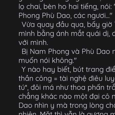
lọ chai, bèn ho hai tiếng, nó
Phong Phù Dao, các ngươi..."
Vừa quay đầu qua, bấy giờ
mình bằng ánh mắt quái dị,
với mình.
Bị Nam Phong và Phù Dao nhì
muốn nói không."
Y nào hay biết, bút trang đ
thần công = tài nghệ điêu l
tú*, đôi má như thoa phấn tr
chẳng khác nào một đại cô n
Dao nhìn y mà trong lòng chấ
nhiên. Mặt thì vẫn là gương