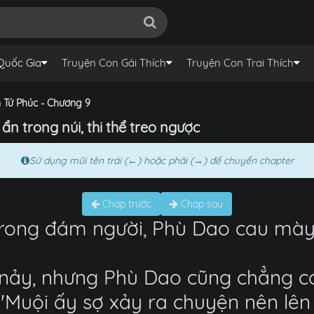
Quốc Gia
Truyện Con Gái Thích
Truyện Con Trai Thích
 Tứ Phúc - Chương 9
ẩn trong núi, thi thể treo ngược
Sử dụng mũi tên trái (←) hoặc phải (→) để chuyển chapter
Chap trước
Chap sau
rong đám người, Phù Dao cau mày h
nảy, nhưng Phù Dao cũng chẳng có 
: "Muội ấy sợ xảy ra chuyện nên lên