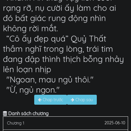
rạng rỡ, nụ cười ấy làm cho ai
đó bất giác rung động nhìn
không rời mắt.
“Cô ấy đẹp quá” Quỷ Thất
thầm nghĩ trong lòng, trái tim
đang đập thình thịch bỗng nhảy
lên loạn nhịp
"Ngoan, mau ngủ thôi."
"Ừ, ngủ ngon."
Chap trước
Chap sau
Danh sách chương
2025-06-10
Chương 1