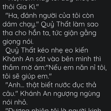
thôi Gia Kì."
"Ha, đánh người của tôi còn
dám chạy." Quỷ Thất làm sao
tha cho hắn ta, tức giận gằng
giọng nói.
Quỷ Thất kéo nhẹ eo kiến
Khánh An sát vào bên mình thì
thầm mờ ám:"Nếu em năn nỉ tôi,
tôi sẽ giúp em."
"Anh... thật biết nước đục thả
câu." Khánh An ngượng ngùng
nói nhỏ.
"Đương nhiên tôi là người kinh