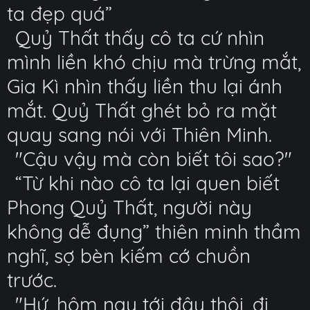
ta đẹp quá”
Quỷ Thất thấy cô ta cứ nhìn
mình liền khó chịu mà trừng mắt,
Gia Kì nhìn thấy liền thu lại ánh
mắt. Quỷ Thất ghét bỏ ra mặt
quay sang nói với Thiên Minh.
"Cậu vậy mà còn biết tôi sao?"
“Từ khi nào cô ta lại quen biết
Phong Quỷ Thất, người này
không dễ đụng” thiên minh thầm
nghĩ, sợ bèn kiếm cớ chuồn
trước.
"Hứ, hôm nay tới đây thôi, đi