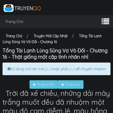
Trang Chủ
Trang Chủ
Truyện Mới Cập Nhật
Tổng Tài Lạnh
Lùng Sủng Vợ Vô Đối - Chương 16
Tổng Tài Lạnh Lùng Sủng Vợ Vô Đối - Chương
16 - Thật giống một cặp tình nhân nhỉ
Sử dụng mũi tên trái (←) hoặc phải (→) để chuyển chapter
Chap trước
Chap sau
Trời đã xế chiều, những dải mây
trắng muốt đều đã nhuộm một
màu đỏ cam diễm lệ, màu hồng