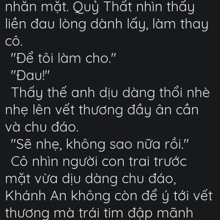
nhăn mặt. Quỷ Thất nhìn thấy
liền đau lòng dành lấy, làm thay
cô.
"Để tôi làm cho."
"Đau!"
Thấy thế anh dịu dàng thổi nhè
nhẹ lên vết thương đầy ân cần
và chu đáo.
"Sẽ nhẹ, không sao nữa rồi."
Cô nhìn người con trai trước
mặt vừa dịu dàng chu đáo,
Khánh An không còn để ý tới vết
thương mà trái tim đập mãnh