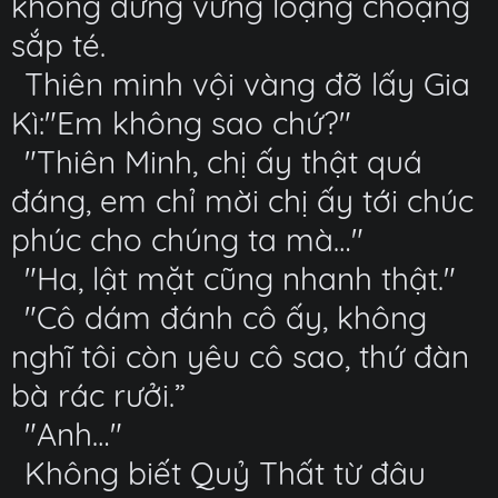
không đứng vững loạng choạng
sắp té.
Thiên minh vội vàng đỡ lấy Gia
Kì:"Em không sao chứ?"
"Thiên Minh, chị ấy thật quá
đáng, em chỉ mời chị ấy tới chúc
phúc cho chúng ta mà…"
"Ha, lật mặt cũng nhanh thật."
"Cô dám đánh cô ấy, không
nghĩ tôi còn yêu cô sao, thứ đàn
bà rác rưởi.”
"Anh…"
Không biết Quỷ Thất từ đâu