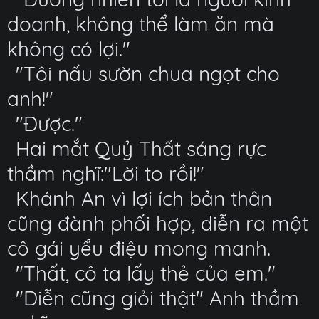
doanh, không thể làm ăn mà
không có lợi."
"Tôi nấu sườn chua ngọt cho
anh!"
"Được."
Hai mắt Quỷ Thất sáng rực
thầm nghĩ:"Lời to rồi!"
Khánh An vì lợi ích bản thân
cũng đành phối hợp, diễn ra một
cô gái yểu điệu mong manh.
"Thất, cô ta lấy thẻ của em."
"Diễn cũng giỏi thật" Anh thầm