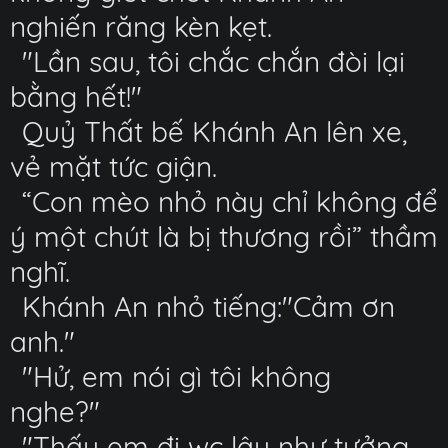
nghiến răng kèn kẹt.
"Lần sau, tôi chắc chắn đòi lại
bằng hết!"
Quỷ Thất bế Khánh An lên xe,
vẻ mặt tức giận.
“Con mèo nhỏ này chỉ không để
ý một chút là bị thương rồi” thầm
nghĩ.
Khánh An nhỏ tiếng:"Cảm ơn
anh."
"Hử, em nói gì tôi không
nghe?"
"Thấy em đi wc lâu như tưởng