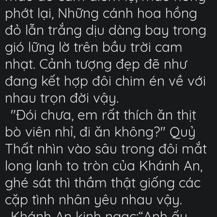
phớt lại, Những cánh hoa hồng
đỏ lẫn trắng dịu dàng bay trong
gió lững lờ trên bầu trời cam
nhạt. Cảnh tượng đẹp đẽ như
đang kết hợp đôi chim én về với
nhau trọn đời vậy.
"Đói chưa, em rất thích ăn thịt
bò viên nhỉ, đi ăn không?" Quỷ
Thất nhìn vào sâu trong đôi mắt
long lanh to tròn của Khánh An,
ghé sát thì thầm thật giống các
cặp tình nhân yêu nhau vậy.
Khánh An kinh ngạc:“Anh ấy