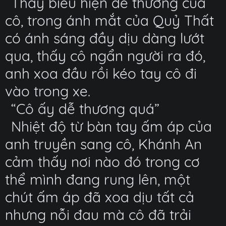
Thấy biểu hiện dễ thương của
cô, trong ánh mắt của Quỷ Thất
có ánh sáng đầy dịu dàng lướt
qua, thấy cô ngẩn người ra đó,
anh xoa đầu rồi kéo tay cô đi
vào trong xe.
“Cô ấy dễ thương quá”
Nhiệt độ từ bàn tay ấm áp của
anh truyền sang cô, Khánh An
cảm thấy nơi nào đó trong cơ
thể mình đang rung lên, một
chút ấm áp đã xoa dịu tất cả
nhưng nỗi đau mà cô đã trải