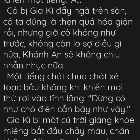
Cô bị Gia Kì đẩy ngã trên sàn,
cô ta đúng là thẹn quá hóa giận
rồi, nhưng giờ cô không như
trước, không còn lo sợ điều gì
nữa, Khánh An sẽ không chịu
nhẫn nhục nữa.
Một tiếng chát chua chát xé
toạc bầu không khi khiến mọi
thứ rơi vào tĩnh lặng: "Đừng có
như chó điên cắn bậy như vậy."
Gia Kì bị một cú trời giáng khóe
miệng bắt đầu chảy máu, chân