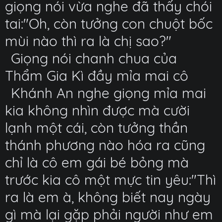
giọng nói vừa nghe đã thấy chói
tai:"Oh, còn tưởng con chuột bốc
mùi nào thì ra là chị sao?"
Giọng nói chanh chua của
Thẩm Gia Kì đầy mỉa mai cô
Khánh An nghe giọng mỉa mai
kia không nhìn được mà cười
lạnh một cái, còn tưởng thần
thánh phương nào hóa ra cũng
chỉ là cô em gái bé bỏng mà
trước kia cô một mực tin yêu:"Thì
ra là em à, không biết nay ngày
gì mà lại gặp phải người như em