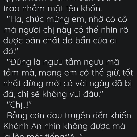
trao nhầm một tên khốn.
"Ha, chúc mừng em, nhờ có cô
mà người chị này có thể nhìn rõ
được bản chất dơ bẩn của ai
đó."
"Đúng là ngưu tầm ngưu mã
tầm mã, mong em có thể giữ, tốt
nhất đừng mới có vài ngày đã bị
đá, chị sẽ không vui đâu."
"Chị...!"
Bỗng cơn đau truyền đến khiến
Khánh An nhịn không được mà
la lên một tiếng:"A..."