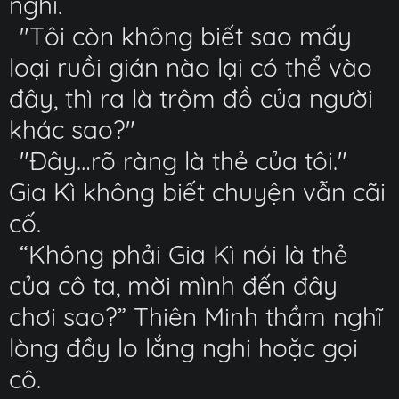
nghĩ.
"Tôi còn không biết sao mấy
loại ruồi gián nào lại có thể vào
đây, thì ra là trộm đồ của người
khác sao?"
"Đây…rõ ràng là thẻ của tôi."
Gia Kì không biết chuyện vẫn cãi
cố.
“Không phải Gia Kì nói là thẻ
của cô ta, mời mình đến đây
chơi sao?” Thiên Minh thầm nghĩ
lòng đầy lo lắng nghi hoặc gọi
cô.