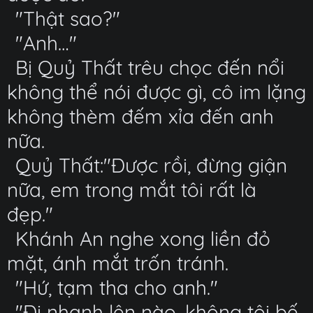
"Thật sao?"
"Anh…"
Bị Quỷ Thất trêu chọc đến nổi
không thể nói được gì, cô im lặng
không thèm đếm xỉa đến anh
nữa.
Quỷ Thất:"Được rồi, đừng giận
nữa, em trong mắt tôi rất là
đẹp."
Khánh An nghe xong liền đỏ
mặt, ánh mắt trốn tránh.
"Hứ, tạm tha cho anh."
"Đi nhanh lên nào, không tôi bế