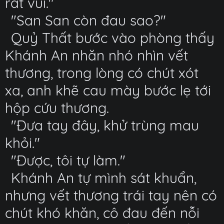
rất vui."
"San San còn đau sao?"
Quỷ Thất bước vào phòng thấy
Khánh An nhăn nhó nhìn vết
thương, trong lòng có chút xót
xa, anh khẽ cau mày bước lẹ tới
hộp cứu thương.
"Đưa tay đây, khử trùng mau
khỏi."
"Được, tôi tự làm."
Khánh An tự mình sát khuẩn,
nhưng vết thương trái tay nên có
chút khó khăn, cô đau đến nỗi