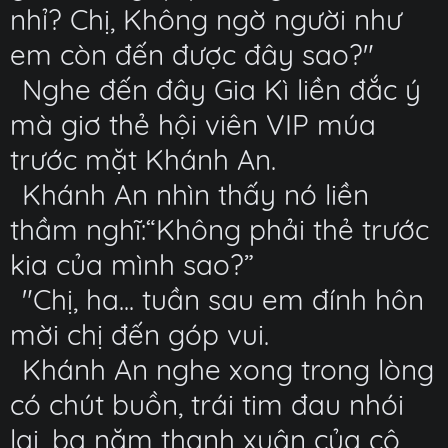
nhỉ? Chị, Không ngờ người như
em còn đến được đây sao?"
Nghe đến đây Gia Kì liền đắc ý
mà giơ thẻ hội viên VIP múa
trước mặt Khánh An.
Khánh An nhìn thấy nó liền
thầm nghĩ:“Không phải thẻ trước
kia của mình sao?”
"Chị, ha... tuần sau em đính hôn
mời chị đến góp vui.
Khánh An nghe xong trong lòng
có chút buồn, trái tim đau nhói
lại, ba năm thanh xuân của cô