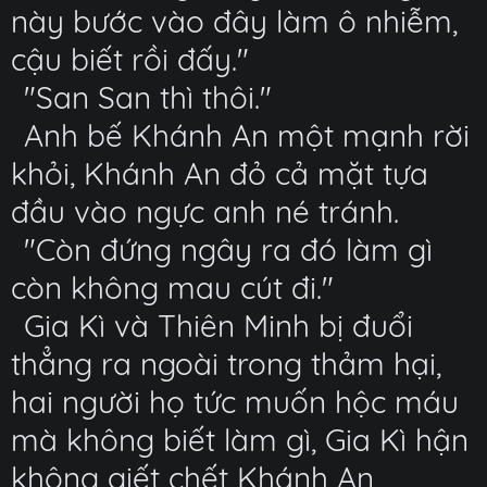
này bước vào đây làm ô nhiễm,
cậu biết rồi đấy."
"San San thì thôi."
Anh bế Khánh An một mạnh rời
khỏi, Khánh An đỏ cả mặt tựa
đầu vào ngực anh né tránh.
"Còn đứng ngây ra đó làm gì
còn không mau cút đi."
Gia Kì và Thiên Minh bị đuổi
thẳng ra ngoài trong thảm hại,
hai người họ tức muốn hộc máu
mà không biết làm gì, Gia Kì hận
không giết chết Khánh An