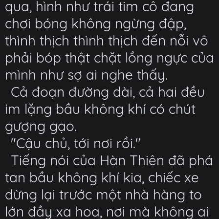
qua, hình như trái tim cô đang
chơi bóng không ngừng đập,
thình thịch thình thịch đến nỗi vô
phải bóp thật chặt lồng ngực của
mình như sợ ai nghe thấy.
Cả đoạn đường dài, cả hai đều
im lặng bầu không khí có chút
gượng gạo.
"Cậu chủ, tới nơi rồi."
Tiếng nói của Hàn Thiên đã phá
tan bầu không khí kia, chiếc xe
dừng lại trước một nhà hàng to
lớn đầy xa hoa, nơi mà không ai