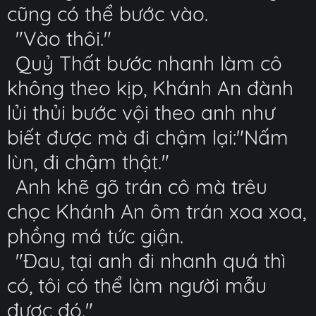
cũng có thể bước vào.
"Vào thôi."
Quỷ Thất bước nhanh làm cô
không theo kịp, Khánh An đành
lủi thủi bước vội theo anh như
biết được mà đi chậm lại:"Nấm
lùn, đi chậm thật."
Anh khẽ gõ trán cô mà trêu
chọc Khánh An ôm trán xoa xoa,
phồng má tức giận.
"Đau, tại anh đi nhanh quá thì
có, tôi có thể làm người mẫu
được đó."