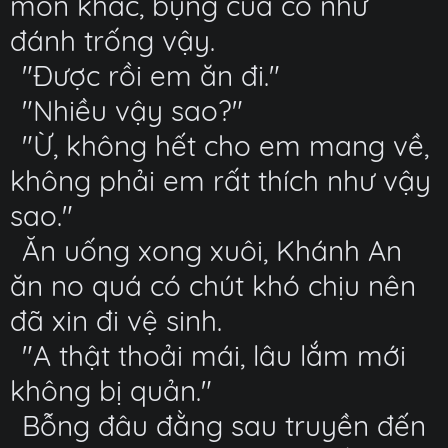
món khác, bụng của cô như
đánh trống vậy.
"Được rồi em ăn đi."
"Nhiều vậy sao?"
"Ừ, không hết cho em mang về,
không phải em rất thích như vậy
sao."
Ăn uống xong xuôi, Khánh An
ăn no quá có chút khó chịu nên
đã xin đi vệ sinh.
"A thật thoải mái, lâu lắm mới
không bị quản."
Bỗng đâu đằng sau truyền đến