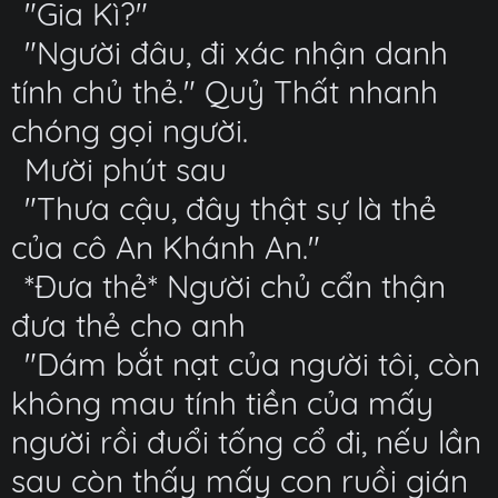
"Gia Kì?"
"Người đâu, đi xác nhận danh
tính chủ thẻ." Quỷ Thất nhanh
chóng gọi người.
Mười phút sau
"Thưa cậu, đây thật sự là thẻ
của cô An Khánh An."
*Đưa thẻ* Người chủ cẩn thận
đưa thẻ cho anh
"Dám bắt nạt của người tôi, còn
không mau tính tiền của mấy
người rồi đuổi tống cổ đi, nếu lần
sau còn thấy mấy con ruồi gián