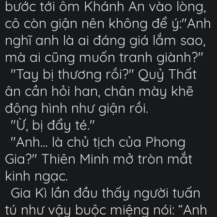
bước tới ôm Khánh An vào lòng,
cô còn giận nên không để ý:"Anh
nghĩ anh là ai đáng giá lắm sao,
mà ai cũng muốn tranh giành?"
"Tay bị thương rồi?" Quỷ Thất
ân cần hỏi han, chân mày khẽ
động hình như giận rồi.
"Ừ, bị đẩy té."
"Anh… là chủ tịch của Phong
Gia?" Thiên Minh mở tròn mắt
kinh ngạc.
Gia Kì lần đầu thấy người tuấn
tú như vậy buộc miệng nói: “Anh