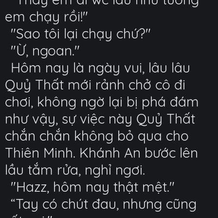
em chạy rồi!"
"Sao tôi lại chạy chứ?"
"Ừ, ngoan."
Hôm nay là ngày vui, lâu lâu
Quỷ Thất mới rảnh chở cô đi
chơi, không ngờ lại bị phá đám
như vậy, sự việc này Quỷ Thất
chắn chắn không bỏ qua cho
Thiên Minh. Khánh An bước lên
lầu tắm rửa, nghỉ ngơi.
"Hazz, hôm nay thật mệt."
“Tay có chút đau, nhưng cũng