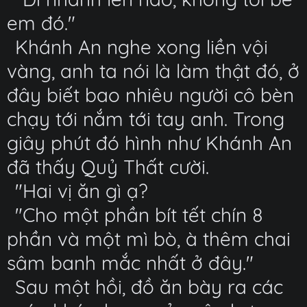
em đó."
Khánh An nghe xong liền vội
vàng, anh ta nói là làm thật đó, ở
đây biết bao nhiêu người cô bèn
chạy tới nắm tới tay anh. Trong
giây phút đó hình như Khánh An
đã thấy Quỷ Thất cười.
"Hai vị ăn gì ạ?
"Cho một phần bít tết chín 8
phần và một mì bò, à thêm chai
sâm banh mắc nhất ở đây."
Sau một hồi, đồ ăn bày ra các