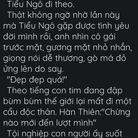
Tiểu Ngô đi theo.
Thật không ngờ nhờ lần này
mà Tiểu Ngô gặp được tình yêu
đời mình rồi, anh nhìn cô gái
trước mặt, gương mặt nhỏ nhắn,
giọng nói dễ thương, gò má đỏ
ửng lên do say.
"Đẹp đẹp quá!"
Theo tiếng con tim đang đập
bùm bùm thế giới lại mất đi một
cẩu độc thân. Hàn Thiên:"Chừng
nào mới đến lượt mình"
Tội nghiệp con người ấy suốt