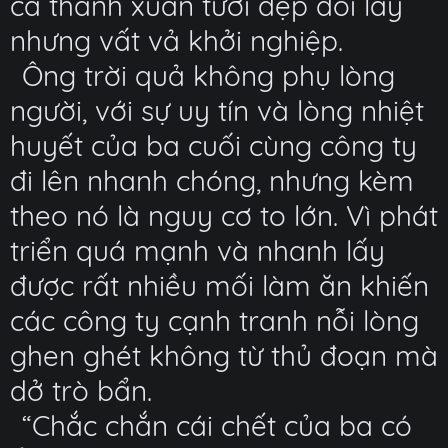
cả thanh xuân tươi đẹp đổi lấy
nhưng vất vả khởi nghiệp.
Ông trời quả không phụ lòng
người, với sự uy tín và lòng nhiệt
huyết của ba cuối cùng công ty
đi lên nhanh chóng, nhưng kèm
theo nó là nguy cơ to lớn. Vì phát
triển quá mạnh và nhanh lấy
được rất nhiều mối làm ăn khiến
các công ty cạnh tranh nỗi lòng
ghen ghét không từ thủ đoạn mà
dở trò bẩn.
“Chắc chắn cái chết của ba có