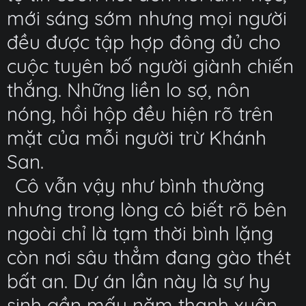
mới sáng sớm nhưng mọi người
đều được tập hợp đông đủ cho
cuộc tuyên bố người giành chiến
thắng. Những liền lo sợ, nôn
nóng, hồi hộp đều hiện rõ trên
mặt của mỗi người trừ Khánh
San.
Cô vẫn vậy như bình thường
nhưng trong lòng cô biết rõ bên
ngoài chỉ là tạm thời bình lặng
còn nơi sâu thẳm đang gào thét
bất an. Dự án lần này là sự hy
sinh gần mấy năm thanh xuân