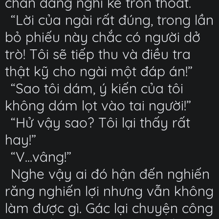
chắn đang nghĩ kế trốn thoát.
“Lời của ngài rất đúng, trong lần
bỏ phiếu này chắc có người dở
trò! Tôi sẽ tiếp thu và điều tra
thật kỹ cho ngài một đáp án!”
“Sao tôi dám, ý kiến của tôi
không dám lọt vào tai người!”
“Hử vậy sao? Tôi lại thấy rất
hay!”
“V...vâng!”
Nghe vậy ai đó hận đến nghiến
răng nghiến lợi nhưng vẫn không
làm được gì. Gác lại chuyện công