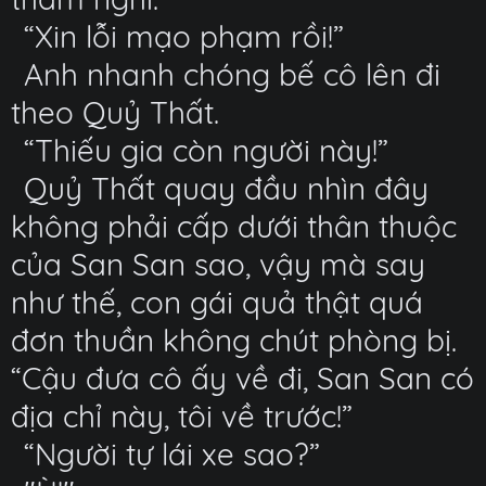
“Xin lỗi mạo phạm rồi!”
Anh nhanh chóng bế cô lên đi
theo Quỷ Thất.
“Thiếu gia còn người này!”
Quỷ Thất quay đầu nhìn đây
không phải cấp dưới thân thuộc
của San San sao, vậy mà say
như thế, con gái quả thật quá
đơn thuần không chút phòng bị.
“Cậu đưa cô ấy về đi, San San có
địa chỉ này, tôi về trước!”
“Người tự lái xe sao?”