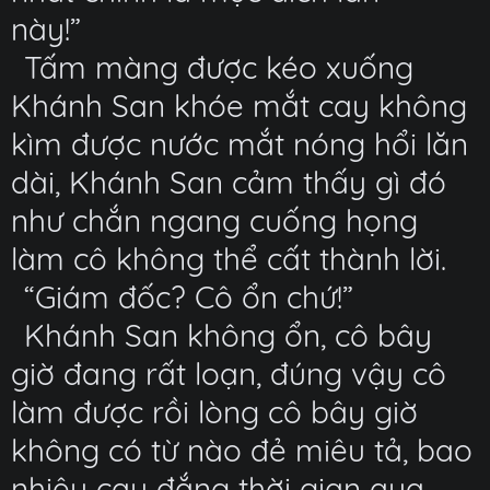
này!”
Tấm màng được kéo xuống
Khánh San khóe mắt cay không
kìm được nước mắt nóng hổi lăn
dài, Khánh San cảm thấy gì đó
như chắn ngang cuống họng
làm cô không thể cất thành lời.
“Giám đốc? Cô ổn chứ!”
Khánh San không ổn, cô bây
giờ đang rất loạn, đúng vậy cô
làm được rồi lòng cô bây giờ
không có từ nào đẻ miêu tả, bao
nhiêu cay đắng thời gian qua