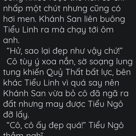
nhấp một chút nhưng cũng có
hơi men. Khánh San liên buông
Tiểu Linh ra mà chạy tới ôm
anh.
“Hử, sao lại đẹp như vậy chứ!”
Cô tùy ý xoa nắn, sờ soạng lung
tung khiến Quỷ Thất bất lực, bên
khác Tiểu Linh vì quá say nên
Khánh San vừa bỏ cô đã ngã ra
đất nhưng may được Tiểu Ngô
đỡ lấy.
“Cô, cô ấy đẹp quá!” Tiểu Ngô
thầm nghĩ.