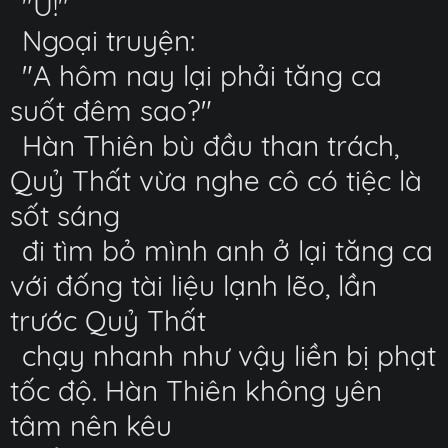
"Ù!"
Ngoại truyện:
"A hôm nay lại phải tăng ca
suốt đêm sao?"
Hàn Thiên bù đầu than trách,
Quỷ Thất vừa nghe cô có tiệc là
sốt sáng
đi tìm bỏ mình anh ở lại tăng ca
với đống tài liệu lạnh lẽo, lần
trước Quỷ Thất
chạy nhanh như vậy liền bị phạt
tốc độ. Hàn Thiên không yên
tâm nên kêu