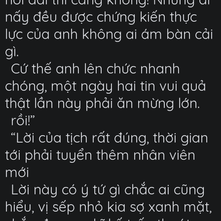
nấy đều được chứng kiến thực
lực của anh không ai ám bàn cải
gì.
Cứ thế anh lên chức nhanh
chóng, một ngày hai tin vui quả
thật lần này phải ăn mừng lớn.
rồi!”
“Lời của tịch rất đúng, thời gian
tới phải tuyển thêm nhân viên
mới
Lời này có ý tứ gì chắc ai cũng
hiểu, vị sếp nhỏ kia sợ xanh mặt,