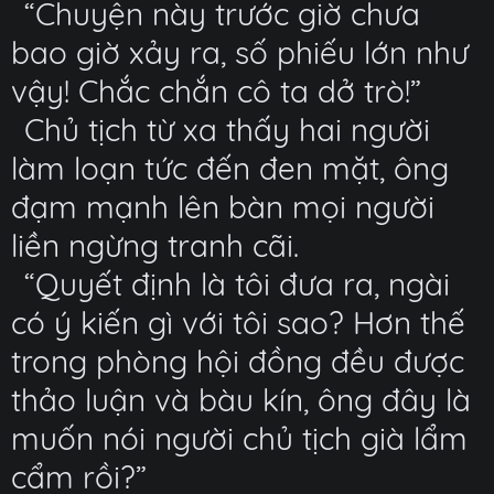
“Chuyện này trước giờ chưa
bao giờ xảy ra, số phiếu lớn như
vậy! Chắc chắn cô ta dở trò!”
Chủ tịch từ xa thấy hai người
làm loạn tức đến đen mặt, ông
đạm mạnh lên bàn mọi người
liền ngừng tranh cãi.
“Quyết định là tôi đưa ra, ngài
có ý kiến gì với tôi sao? Hơn thế
trong phòng hội đồng đều được
thảo luận và bàu kín, ông đây là
muốn nói người chủ tịch già lẩm
cẩm rồi?”