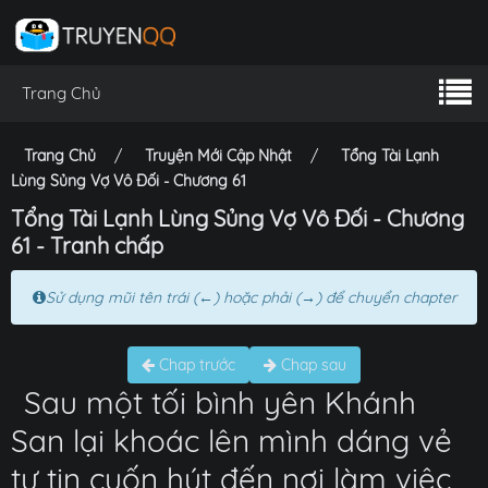
Trang Chủ
Trang Chủ
Truyện Mới Cập Nhật
Tổng Tài Lạnh
Lùng Sủng Vợ Vô Đối - Chương 61
Tổng Tài Lạnh Lùng Sủng Vợ Vô Đối - Chương
61 - Tranh chấp
Sử dụng mũi tên trái (←) hoặc phải (→) để chuyển chapter
Chap trước
Chap sau
Sau một tối bình yên Khánh
San lại khoác lên mình dáng vẻ
tự tin cuốn hút đến nơi làm việc,