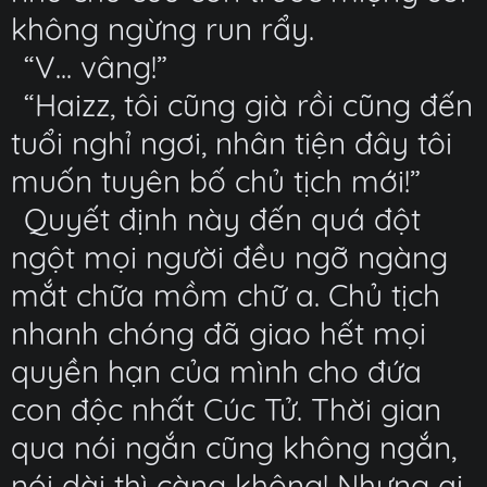
không ngừng run rẩy.
“V... vâng!”
“Haizz, tôi cũng già rồi cũng đến
tuổi nghỉ ngơi, nhân tiện đây tôi
muốn tuyên bố chủ tịch mới!”
Quyết định này đến quá đột
ngột mọi người đều ngỡ ngàng
mắt chữa mồm chữ a. Chủ tịch
nhanh chóng đã giao hết mọi
quyền hạn của mình cho đứa
con độc nhất Cúc Tử. Thời gian
qua nói ngắn cũng không ngắn,
nói dài thì càng không! Nhưng ai