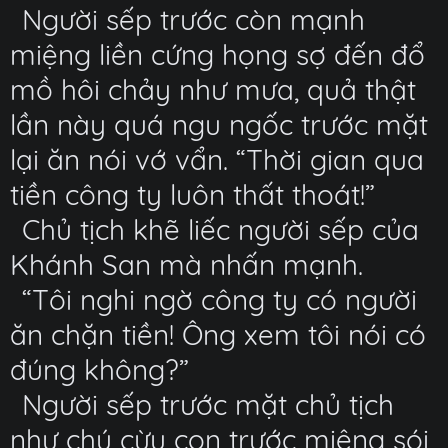
Người sếp trước còn mạnh
miệng liền cứng họng sợ đến đổ
mồ hôi chảy như mưa, quả thật
lần này quá ngu ngốc trước mặt
lại ăn nói vớ vẩn. “Thời gian qua
tiền công ty luôn thất thoát!”
Chủ tịch khẽ liếc người sếp của
Khánh San mà nhấn mạnh.
“Tôi nghi ngờ công ty có người
ăn chặn tiền! Ông xem tôi nói có
đúng không?”
Người sếp trước mặt chủ tịch
như chú cừu con trước miệng sói