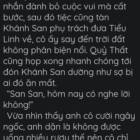
nhắn đành bỏ cuộc vui mà cất
bước, sau đó tiệc cũng tàn
Khánh San phụ trách đưa Tiểu
Linh về, cô ấy say đến trời đất
không phân biện nổi. Quỷ Thất
cũng họp xong nhanh chóng tới
đón Khánh San dường như sợ bị
ai đó ăn mất.
“San San, hôm nay có nghe lời
không!”
Vừa nhìn thấy anh cô cười ngây
ngốc, anh dặn là không được
uống nhiều rượu thế nên cô chỉ