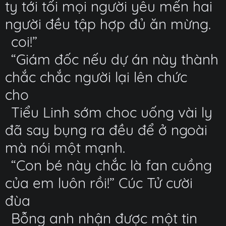
ty tới tối mọi người yêu mến hai
người đều tập hợp đủ ăn mừng.
coi!”
“Giám đốc nếu dự án này thành
chắc chắc người lại lên chức
cho
Tiểu Linh sớm choc uống vài ly
đã say bụng ra đều để ở ngoài
mà nói một mạnh.
“Con bé này chắc là fan cuồng
của em luôn rồi!” Cúc Tử cười
đùa
Bỗng anh nhận được một tin