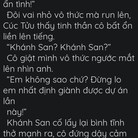
ẩn tình!”
Đôi vai nhỏ vô thức mà run lên,
Cúc Tửu thấy tinh thần cô bất ổn
liền lên tiếng.
“Khánh San? Khánh San?”
Cô giật mình vô thức ngước mắt
lên nhìn anh.
“Em không sao chứ? Đừng lo
em nhất định giành được dự án
lần
này!”
Khánh San cố lấy lại bình tĩnh
thở mạnh ra, cô đứng dậy cảm