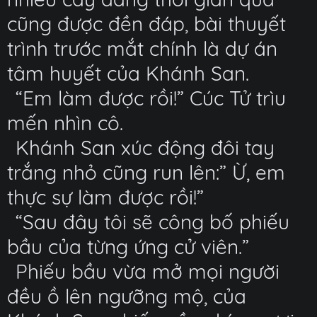
cũng được đền đáp, bài thuyết
trình trước mắt chính là dự án
tâm huyết của Khánh San.
“Em làm được rồi!” Cúc Tử trìu
mến nhìn cô.
Khánh San xúc động đôi tay
trắng nhỏ cũng run lên:” Ừ, em
thực sự làm được rồi!”
“Sau đây tôi sẽ công bố phiếu
bầu của từng ứng cử viên.”
Phiếu bầu vừa mở mọi người
đều ồ lên ngưỡng mộ, của