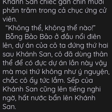
Khánh San chiếc gần chín mươi
phần trăm trong cả chục ứng cử
viên.
“Không thể, không thể nào!”
Bỗng Bảo Bảo ở đầu nổi điên
lên, dự án của cô ta đứng thứ hai
sau Khánh San, cô đã dùng thân
thể để có đực dự án lần này vậy
mà mọi thứ không như ý nguyện,
chắc cô ấy tức lắm. Sếp của
Khánh San cũng lên tiếng nghi
ngờ, hất nước bẩn lên Khánh
San.