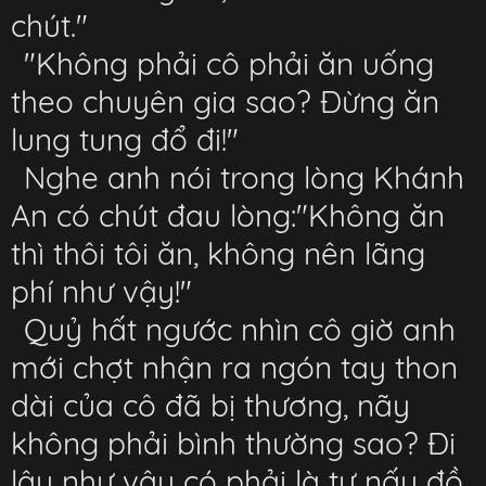
chút."
"Không phải cô phải ăn uống
theo chuyên gia sao? Đừng ăn
lung tung đổ đi!"
Nghe anh nói trong lòng Khánh
An có chút đau lòng:"Không ăn
thì thôi tôi ăn, không nên lãng
phí như vậy!"
Quỷ hất ngước nhìn cô giờ anh
mới chợt nhận ra ngón tay thon
dài của cô đã bị thương, nãy
không phải bình thường sao? Đi
lâu như vậy có phải là tự nấu đồ