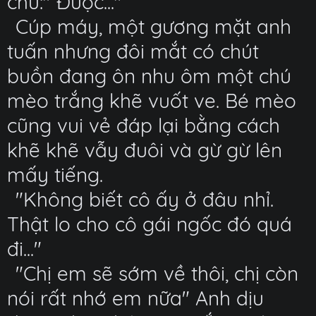
chữ:" Được..."
Cúp máy, một gương mặt anh
tuấn nhưng đôi mắt có chút
buồn đang ôn nhu ôm một chú
mèo trắng khẽ vuốt ve. Bé mèo
cũng vui vẻ đáp lại bằng cách
khẽ khẽ vẫy đuôi và gừ gừ lên
mấy tiếng.
"Không biết cô ấy ở đâu nhỉ.
Thật lo cho cô gái ngốc đó quá
đi..."
"Chị em sẽ sớm về thôi, chị còn
nói rất nhớ em nữa" Anh dịu