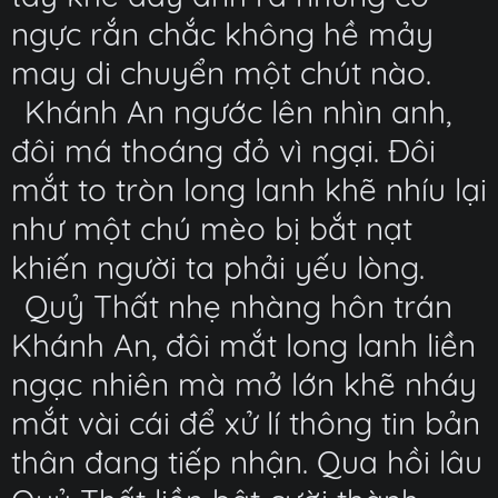
ngực rắn chắc không hề mảy
may di chuyển một chút nào.
Khánh An ngước lên nhìn anh,
đôi má thoáng đỏ vì ngại. Đôi
mắt to tròn long lanh khẽ nhíu lại
như một chú mèo bị bắt nạt
khiến người ta phải yếu lòng.
Quỷ Thất nhẹ nhàng hôn trán
Khánh An, đôi mắt long lanh liền
ngạc nhiên mà mở lớn khẽ nháy
mắt vài cái để xử lí thông tin bản
thân đang tiếp nhận. Qua hồi lâu