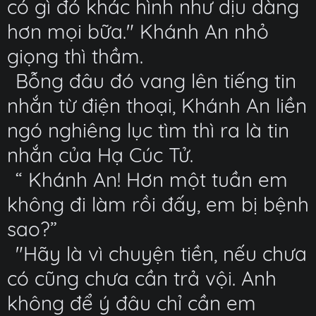
có gì đó khác hình như dịu dàng
hơn mọi bữa." Khánh An nhỏ
giọng thì thầm.
Bỗng đâu đó vang lên tiếng tin
nhắn từ điện thoại, Khánh An liền
ngó nghiêng lục tìm thì ra là tin
nhắn của Hạ Cúc Tử.
“ Khánh An! Hơn một tuần em
không đi làm rồi đấy, em bị bệnh
sao?”
"Hãy là vì chuyện tiền, nếu chưa
có cũng chưa cần trả vội. Anh
không để ý đâu chỉ cần em