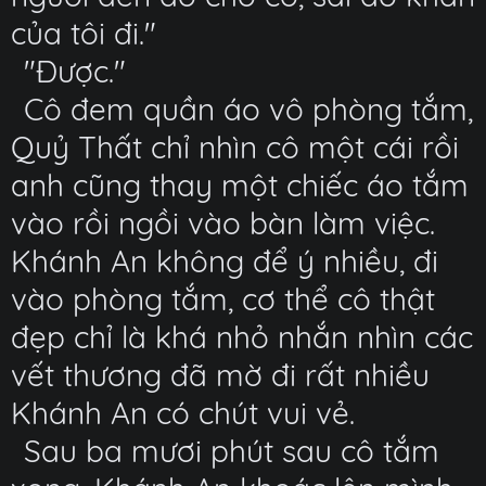
của tôi đi."
"Được."
Cô đem quần áo vô phòng tắm,
Quỷ Thất chỉ nhìn cô một cái rồi
anh cũng thay một chiếc áo tắm
vào rồi ngồi vào bàn làm việc.
Khánh An không để ý nhiều, đi
vào phòng tắm, cơ thể cô thật
đẹp chỉ là khá nhỏ nhắn nhìn các
vết thương đã mờ đi rất nhiều
Khánh An có chút vui vẻ.
Sau ba mươi phút sau cô tắm