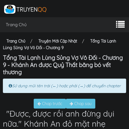
Trang Chủ
Trang Chủ
Truyện Mới Cập Nhật
Tổng Tài Lạnh
Lùng Sủng Vợ Vô Đối - Chương 9
Tổng Tài Lạnh Lùng Sủng Vợ Vô Đối - Chương
9 - Khánh An được Quỷ Thất băng bó vết
thương
Sử dụng mũi tên trái (←) hoặc phải (→) để chuyển chapter
Chap trước
Chap sau
"Được, được rồi anh đừng dụi
nữa." Khánh An đỏ mặt nhẹ