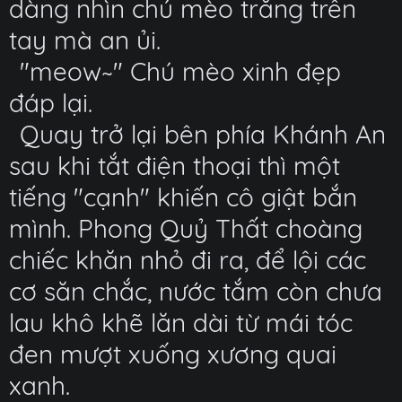
dàng nhìn chú mèo trắng trên
tay mà an ủi.
"meow~" Chú mèo xinh đẹp
đáp lại.
Quay trở lại bên phía Khánh An
sau khi tắt điện thoại thì một
tiếng "cạnh" khiến cô giật bắn
mình. Phong Quỷ Thất choàng
chiếc khăn nhỏ đi ra, để lội các
cơ săn chắc, nước tắm còn chưa
lau khô khẽ lăn dài từ mái tóc
đen mượt xuống xương quai
xanh.