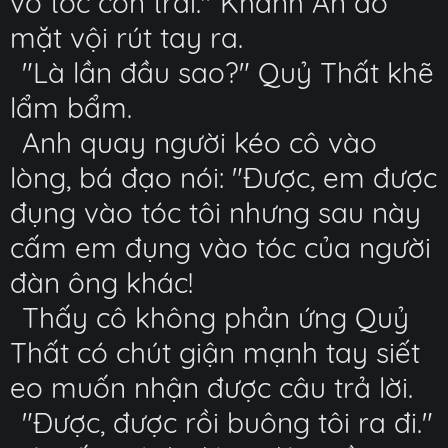
vô tóc con trai." Khánh An đỏ
mặt vội rút tay ra.
"Là lần đầu sao?" Quỷ Thất khẽ
lẩm bẩm.
Anh quay người kéo cô vào
lòng, bá đạo nói: "Được, em được
đụng vào tóc tôi nhưng sau này
cấm em đụng vào tóc của người
đàn ông khác!
Thấy cô không phản ứng Quỷ
Thất có chút giận mạnh tay siết
eo muốn nhận được câu trả lời.
"Được, được rồi buông tôi ra đi."