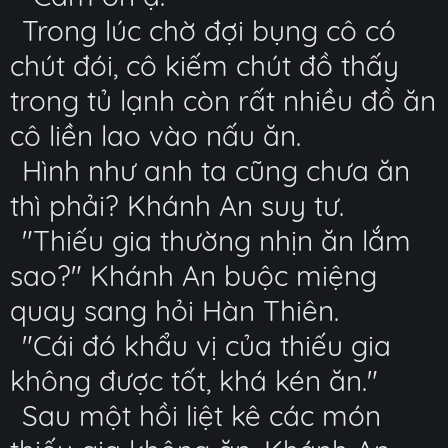
Trong lúc chờ đợi bụng cô có
chút đói, cô kiếm chút đồ thấy
trong tủ lạnh còn rất nhiều đồ ăn
cô liền lao vào nấu ăn.
Hình như anh ta cũng chưa ăn
thì phải? Khánh An suy tư.
"Thiếu gia thường nhịn ăn lắm
sao?" Khánh An buộc miệng
quay sang hỏi Hàn Thiên.
"Cái đó khẩu vị của thiếu gia
không được tốt, khá kén ăn."
Sau một hồi liệt kê các món