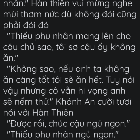
nhân." Hàn thiên vui mừng nghe
mùi thơm nức dù không đói cũng
phải đói đó
"Thiếu phu nhân mang lên cho
cậu chủ sao, tôi sợ cậu ấy không
ăn."
"Không sao, nếu anh ta không
ăn càng tốt tôi sẽ ăn hết. Tuy nói
vậy nhưng cô vẫn hi vọng anh
sẽ nếm thử." Khánh An cười tươi
nói với Hàn Thiên
"Được rồi, chúc cậu ngủ ngon."
"Thiếu phu nhân ngủ ngon."