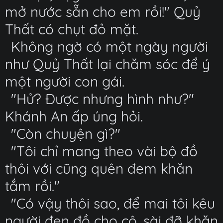
mở nước sẵn cho em rồi!" Quỷ
Thất có chụt đỏ mặt.
Không ngờ có một ngày người
như Quỷ Thất lại chăm sóc để ý
một người con gái.
"Hử? Được nhưng hình như?"
Khánh An ấp úng hỏi.
"Còn chuyện gì?"
"Tôi chỉ mang theo vài bộ đồ
thôi với cũng quên đem khăn
tắm rồi."
"Có vậy thôi sao, để mai tôi kêu
người đen đồ cho cô, sài đỡ khăn