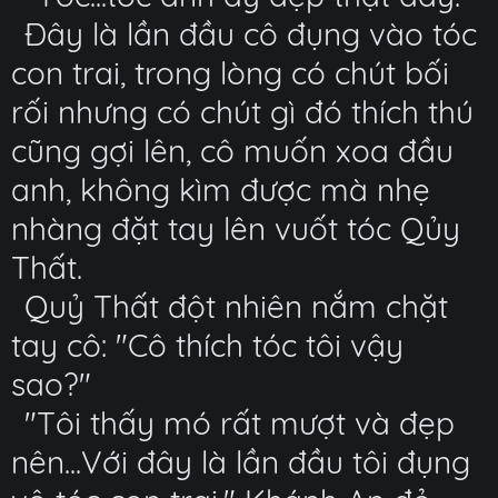
Đây là lần đầu cô đụng vào tóc
con trai, trong lòng có chút bối
rối nhưng có chút gì đó thích thú
cũng gợi lên, cô muốn xoa đầu
anh, không kìm được mà nhẹ
nhàng đặt tay lên vuốt tóc Qủy
Thất.
Quỷ Thất đột nhiên nắm chặt
tay cô: "Cô thích tóc tôi vậy
sao?"
"Tôi thấy mó rất mượt và đẹp
nên...Với đây là lần đầu tôi đụng