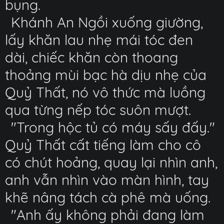
bụng.
Khánh An Ngồi xuống giường,
lấy khăn lau nhẹ mái tóc đen
dài, chiếc khăn còn thoang
thoảng mùi bạc hà dịu nhẹ của
Quỷ Thất, nó vô thức mà luồng
qua từng nếp tóc suôn mượt.
"Trong hộc tủ có máy sấy đấy."
Quỷ Thất cất tiếng làm cho cô
có chút hoảng, quay lại nhìn anh,
anh vẫn nhìn vào màn hình, tay
khẽ nâng tách cà phê mà uống.
"Anh ấy không phải đang làm