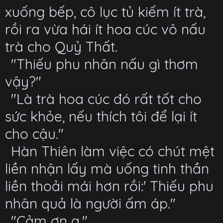
xuống bếp, cô lục tủ kiếm ít trà,
rồi ra vừa hái ít hoa cúc vô nấu
trà cho Quỷ Thất.
"Thiếu phu nhân nấu gì thơm
vậy?"
"Là trà hoa cúc đó rất tốt cho
sức khỏe, nếu thích tôi để lại ít
cho cậu."
Hàn Thiên làm việc có chút mệt
liền nhận lấy mà uống tinh thần
liền thoải mái hơn rồi:' Thiếu phu
nhân quả là người ấm áp."
"Cảm ơn ạ."