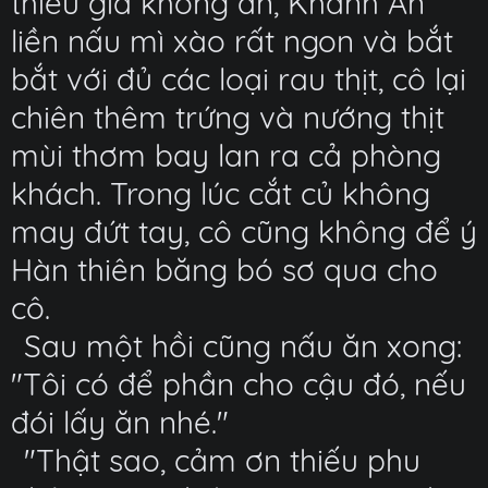
thiếu gia không ăn, Khánh An
liền nấu mì xào rất ngon và bắt
bắt với đủ các loại rau thịt, cô lại
chiên thêm trứng và nướng thịt
mùi thơm bay lan ra cả phòng
khách. Trong lúc cắt củ không
may đứt tay, cô cũng không để ý
Hàn thiên băng bó sơ qua cho
cô.
Sau một hồi cũng nấu ăn xong:
"Tôi có để phần cho cậu đó, nếu
đói lấy ăn nhé."
"Thật sao, cảm ơn thiếu phu