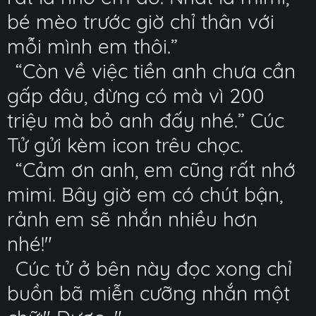
bé mèo trước giờ chỉ thân với
mỗi mình em thôi.”
“Còn về việc tiền anh chưa cần
gấp đâu, đừng có mà vì 200
triệu mà bỏ anh đấy nhé.” Cúc
Tử gửi kèm icon trêu chọc.
“Cảm ơn anh, em cũng rất nhớ
mimi. Bây giờ em có chút bận,
rảnh em sẽ nhắn nhiều hơn
nhé!"
Cúc tử ở bên này đọc xong chỉ
buồn bã miễn cưỡng nhắn một