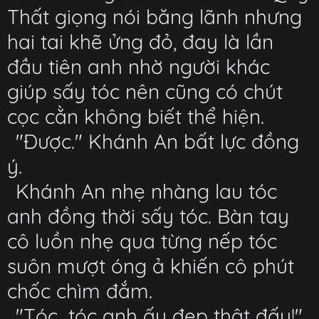
Thất giọng nói băng lãnh nhưng
hai tai khẽ ửng đỏ, đay là lần
đầu tiên anh nhờ người khác
giúp sấy tóc nên cũng có chút
cọc cằn không biết thể hiện.
"Được." Khánh An bất lực đồng
ý.
Khánh An nhẹ nhàng lau tóc
anh đồng thời sấy tóc. Bàn tay
cô luồn nhẹ qua từng nếp tóc
suôn mượt óng ả khiến cô phút
chốc chìm đắm.
"Tóc...tóc anh ấy đẹp thật đấy!"