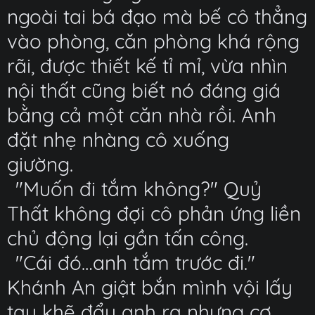
ngoài tai bá đạo mà bế cô thẳng
vào phòng, căn phòng khá rộng
rãi, được thiết kế tỉ mỉ, vừa nhìn
nội thất cũng biết nó đáng giá
bằng cả một căn nhà rồi. Anh
đặt nhẹ nhàng cô xuống
giường.
"Muốn đi tắm không?" Quỷ
Thất không đợi cô phản ứng liền
chủ động lại gần tấn công.
"Cái đó…anh tắm trước đi."
Khánh An giật bắn mình vội lấy
tay khẽ đẩy anh ra nhưng cơ