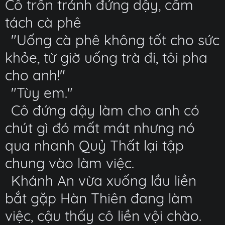
Cô trốn tránh đứng dậy, cầm
tách cà phê
"Uống cà phê không tốt cho sức
khỏe, từ giờ uống trà đi, tôi pha
cho anh!"
"Tùy em."
Cô đứng dậy làm cho anh có
chút gì đó mất mát nhưng nó
qua nhanh Quỷ Thất lại tập
chung vào làm việc.
Khánh An vừa xuống lầu liền
bắt gặp Hàn Thiên đang làm
việc, cậu thấy cô liền vội chào.