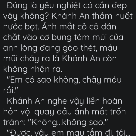
Đúng là yêu nghiệt có cần đẹp
vậy không? Khánh An thầm nuốt
nước bọt. Ánh mắt cỏ cô dán
chặt vào cơ bụng tám múi của
anh lòng đang gào thét, máu
mũi chảy ra là Khánh An còn
không nhận ra.
"Em có sao không, chảy máu
rồi."
Khánh An nghe vậy liền hoàn
hồn vội quay đầu ánh mắt trốn
tránh: "Không…không sao."
"Được, vậy em mau tắm đi, tôi…