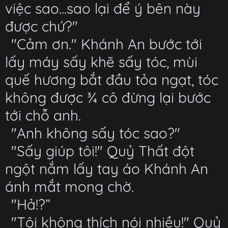
việc sao...sao lại để ý bên này
được chứ?"
"Cảm ơn." Khánh An bước tới
lấy máy sấy khẽ sấy tóc, mùi
quế hương bắt đầu tỏa ngạt, tóc
không được ¾ cô đừng lại bước
tới chỗ anh.
"Anh không sấy tóc sao?"
"Sấy giúp tôi!" Quỷ Thất đột
ngột nắm lấy tay áo Khánh An
ánh mắt mong chờ.
"Hả!?”
"Tôi không thích nói nhiều!" Quỷ