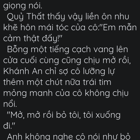
giọng nói.
Quỷ Thất thấy vậy liền ôn nhu
khẽ hôn mái tóc của cô:"Em mẫn
cảm thật đấy!"
Bỗng một tiếng cạch vang lên
cửa cuối cùng cũng chịu mở rồi,
Khánh An chỉ sợ cô lưỡng lự
thêm một chút nữa trái tim
mỏng manh của cô không chịu
nổi.
"Mở, mở rồi bỏ tôi, tôi xuống
đi."
Anh không nghe cô nói như bỏ