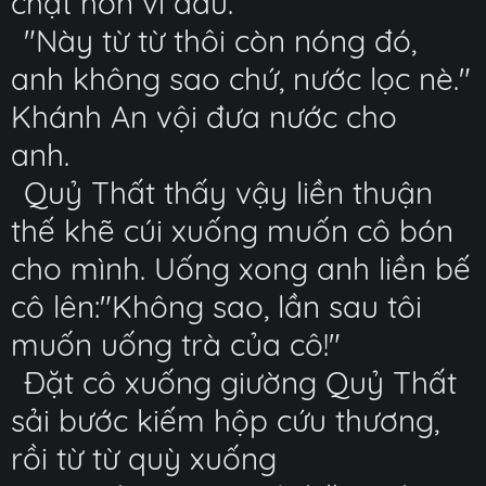
chặt hơn vì đau.
"Này từ từ thôi còn nóng đó,
anh không sao chứ, nước lọc nè."
Khánh An vội đưa nước cho
anh.
Quỷ Thất thấy vậy liền thuận
thế khẽ cúi xuống muốn cô bón
cho mình. Uống xong anh liền bế
cô lên:"Không sao, lần sau tôi
muốn uống trà của cô!"
Đặt cô xuống giường Quỷ Thất
sải bước kiếm hộp cứu thương,
rồi từ từ quỳ xuống