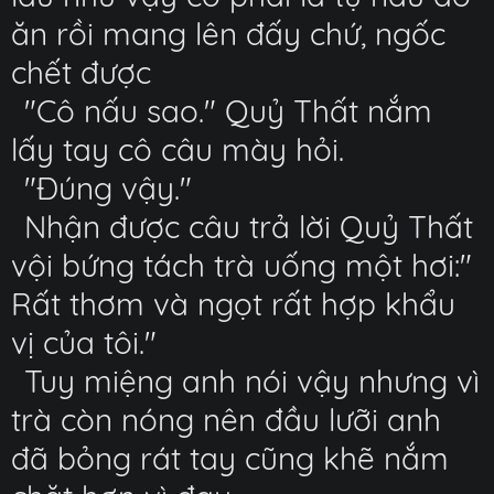
ăn rồi mang lên đấy chứ, ngốc
chết được
"Cô nấu sao." Quỷ Thất nắm
lấy tay cô câu mày hỏi.
"Đúng vậy."
Nhận được câu trả lời Quỷ Thất
vội bứng tách trà uống một hơi:"
Rất thơm và ngọt rất hợp khẩu
vị của tôi."
Tuy miệng anh nói vậy nhưng vì
trà còn nóng nên đầu lưỡi anh
đã bỏng rát tay cũng khẽ nắm