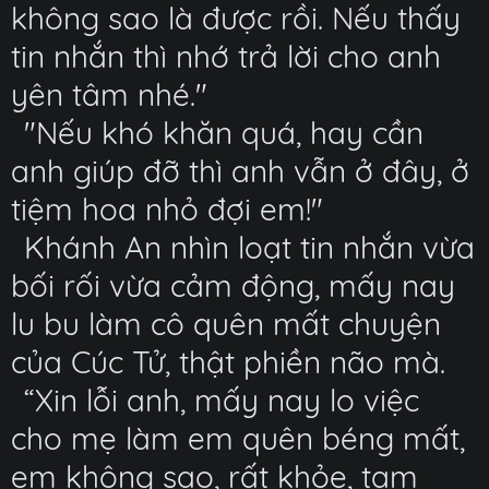
không sao là được rồi. Nếu thấy
tin nhắn thì nhớ trả lời cho anh
yên tâm nhé."
"Nếu khó khăn quá, hay cần
anh giúp đỡ thì anh vẫn ở đây, ở
tiệm hoa nhỏ đợi em!"
Khánh An nhìn loạt tin nhắn vừa
bối rối vừa cảm động, mấy nay
lu bu làm cô quên mất chuyện
của Cúc Tử, thật phiền não mà.
“Xin lỗi anh, mấy nay lo việc
cho mẹ làm em quên béng mất,
em không sao, rất khỏe, tạm