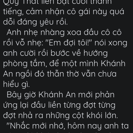
Quỷ Thất liền bật cười thành
tiếng, cảm nhận cô gái này quá
dỗi đáng yêu rồi.
Anh nhẹ nhàng xoa đầu cô cô
rồi vỗ nhẹ: "Em đợi tôi!" nói xong
anh cười rồi bước về hướng
phòng tắm, để một mình Khánh
An ngồi đó thẫn thờ vẫn chưa
hiểu gì.
Bây giờ Khánh An mới phản
ứng lại đầu liền từng đợt từng
đợt nhả ra những cột khói lớn.
"Nhắc mới nhớ, hôm nay anh ta