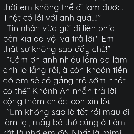
thời em không thể đi làm được.
Thật có lỗi với anh quá...!"
Tin nhắn vừa gửi đi liền phía
bên kia đã vội vã trả lời:" Em
thật sự không sao đấy chứ!”
“Cảm ơn anh nhiều lắm đã làm
anh lo lắng rồi, à còn khoản tiền
đó em sẽ cố gắng trả sớm nhất
có thể” Khánh An nhắn trả lời
cộng thêm chiếc icon xin lỗi.
"Em không sao là tốt rồi mau đi
làm lại, mấy bé thú cúng ở tiệm
rất là nhớ em đó. Nhất là mimi,