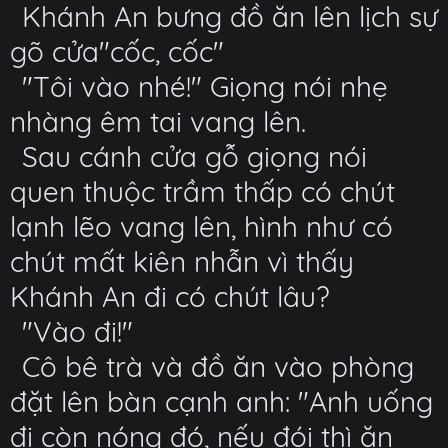
Khánh An bưng đồ ăn lên lịch sự
gõ cửa"cốc, cốc"
"Tôi vào nhé!" Giọng nói nhẹ
nhàng êm tai vang lên.
Sau cánh cửa gỗ giọng nói
quen thuộc trầm thấp có chút
lạnh lẽo vang lên, hình như có
chút mất kiên nhẫn vì thấy
Khánh An đi có chút lâu?
"Vào đi!"
Cô bê trà và đồ ăn vào phòng
đặt lên bàn cạnh anh: "Anh uống
đi còn nóng đó, nếu đói thì ăn