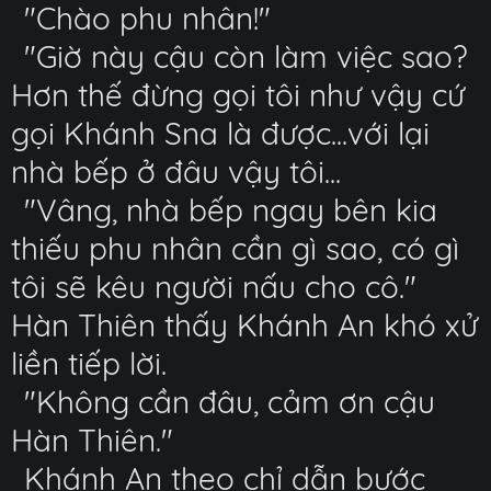
"Chào phu nhân!"
"Giờ này cậu còn làm việc sao?
Hơn thế đừng gọi tôi như vậy cứ
gọi Khánh Sna là được...với lại
nhà bếp ở đâu vậy tôi...
"Vâng, nhà bếp ngay bên kia
thiếu phu nhân cần gì sao, có gì
tôi sẽ kêu người nấu cho cô."
Hàn Thiên thấy Khánh An khó xử
liền tiếp lời.
"Không cần đâu, cảm ơn cậu
Hàn Thiên."
Khánh An theo chỉ dẫn bước