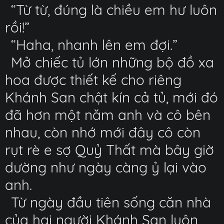
“Từ từ, đúng là chiều em hư luôn
rồi!”
“Haha, nhanh lên em đợi.”
Mở chiếc tủ lớn những bộ đồ xa
hoa được thiết kế cho riêng
Khánh San chật kín cả tủ, mới đó
đã hơn một năm anh và cô bên
nhau, còn nhớ mới đây cô còn
rụt rè e sợ Quỷ Thất mà bây giờ
dường như ngày càng ỷ lại vào
anh.
Từ ngày đầu tiên sống căn nhà
của hai người Khánh San luôn