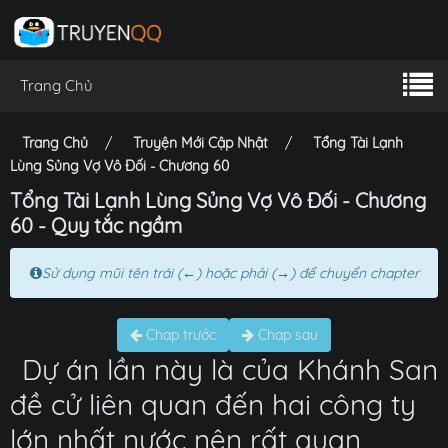
Trang Chủ
Trang Chủ
Truyện Mới Cập Nhật
Tổng Tài Lạnh
Lùng Sủng Vợ Vô Đối - Chương 60
Tổng Tài Lạnh Lùng Sủng Vợ Vô Đối - Chương
60 - Quy tắc ngầm
Sử dụng mũi tên trái (←) hoặc phải (→) để chuyển chapter
Chap trước
Chap sau
Dự án lần này là của Khánh San
đề cử liên quan đến hai công ty
lớn nhất nước nên rất quan