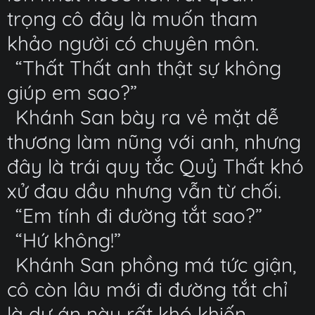
trọng cô đây là muốn tham
khảo người có chuyên môn.
“Thất Thất anh thật sự không
giúp em sao?”
Khánh San bày ra vẻ mặt dễ
thương làm nũng với anh, nhưng
đây là trái quy tắc Quỷ Thất khó
xử đau dầu nhưng vẫn từ chối.
“Em tính đi đường tắt sao?”
“Hứ không!”
Khánh San phồng má tức giận,
cô còn lâu mới đi đường tắt chỉ
là dự án này rất khó khiến