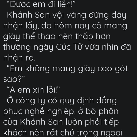
“Được em đi liền!”
Khánh San vội vàng đứng dậy
nhận lấy, do hôm nay cô mang
giày thể thao nên thấp hơn
thường ngày Cúc Tử vừa nhìn đã
nhận ra.
“Em không mang giày cao gót
sao?”
“A em xin lỗi!”
Ở công ty có quy định đồng
phục nghề nghiệp, ở bộ phận
của Khánh San luôn phải tiếp
khách nên rất chú trọng ngoại