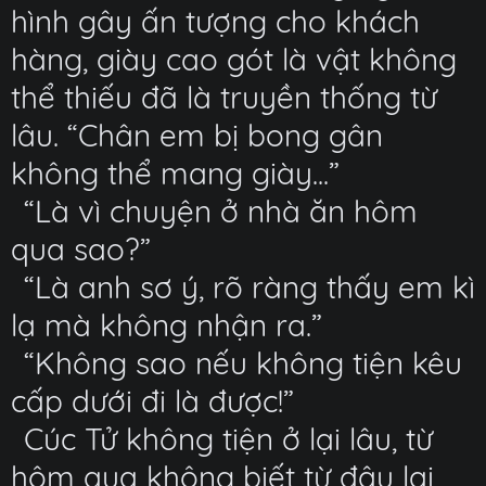
hình gây ấn tượng cho khách
hàng, giày cao gót là vật không
thể thiếu đã là truyền thống từ
lâu. “Chân em bị bong gân
không thể mang giày...”
“Là vì chuyện ở nhà ăn hôm
qua sao?”
“Là anh sơ ý, rõ ràng thấy em kì
lạ mà không nhận ra.”
“Không sao nếu không tiện kêu
cấp dưới đi là được!”
Cúc Tử không tiện ở lại lâu, từ
hôm qua không biết từ đâu lại