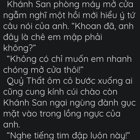
Khánh San phòng máy mở cửa
ngẫm nghĩ một hồi mới hiểu ý tứ
câu nói của anh. “Khoan đã, anh
đây là chê em mập phải
không?”
“Không có chỉ muốn em nhanh
chóng mở cửa thôi!”
Quỷ Thất ôm cô bước xuống ai
cũng cung kính cúi chào còn
Khánh San ngại ngùng đành gục
mặt vào trong lồng ngực của
anh.
“Nghe tiếng tim đập luôn này!”