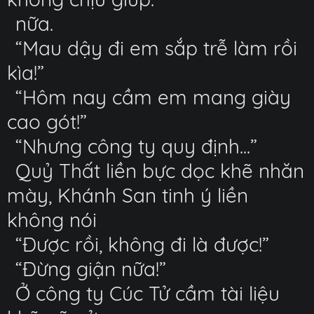
nữa.
“Mau dậy đi em sắp trễ làm rồi
kìa!”
“Hôm nay cầm em mang giày
cao gót!”
“Nhưng công ty quy định...”
Quỷ Thất liền bực dọc khẽ nhăn
mày, Khánh San tinh ý liền
không nói
“Được rồi, không đi là được!”
“Đừng giận nữa!”
Ở công ty Cúc Tử cầm tài liệu