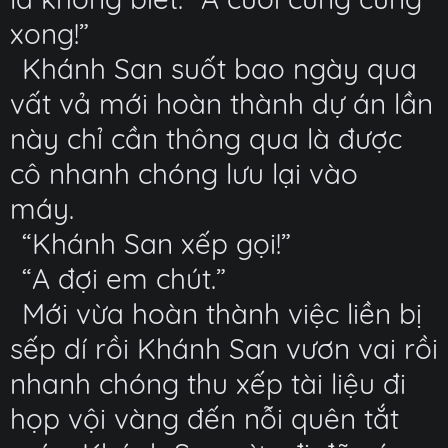
xong!”
Khánh San suốt bao ngày qua
vất vả mới hoàn thành dự án lần
này chỉ cần thông qua là được
cô nhanh chóng lưu lại vào
máy.
“Khánh San xếp gọi!”
“A đợi em chút.”
Mới vừa hoàn thành việc liền bị
sếp dí rồi Khánh San vươn vai rồi
nhanh chóng thu xếp tài liệu đi
họp vội vàng đến nỗi quên tắt