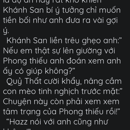
Khánh San bí ý tưởng chỉ muốn
tiền bối như anh đưa ra vài gợi
ý.
Khánh San liền trêu ghẹo anh:”
Nếu em thật sự lên giường với
Phong thiếu anh đoán xem anh
ấy có giúp không?”
Quỷ Thất cười khẩy, nâng cầm
con mèo tinh nghịch trước mặt:”
Chuyện này còn phải xem xem
tâm trạng của Phong thiếu rồi!”
“Hazz nói với anh cũng như