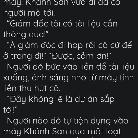
máy. Khánh San vừa đi đã có
người mà tới.
“Giám đốc tôi có tài liệu cần
thông qua!”
“À giám đóc đi họp rồi cô cứ để
ở trong đi!” “Được, cảm ơn!”
Người đó bức vào liền để tài liệu
xuống, ánh sáng nhỏ từ máy tính
liền thu hút cô.
“Đây không lẽ là dự án sắp
tới!”
Người nào đó tự tiện dụng vào
máy Khánh San qua một loạt