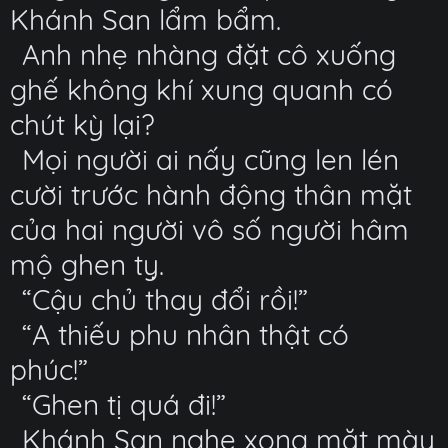
Khánh San lẩm bẩm.
Anh nhẹ nhàng đặt cô xuống
ghế không khí xung quanh có
chút kỳ lại?
Mọi người ai nấy cũng len lén
cười trước hành động thân mặt
của hai người vô số người hâm
mộ ghen tỵ.
“Cậu chủ thay đổi rồi!”
“A thiếu phu nhân thật có
phúc!”
“Ghen tị quá đi!”
Khánh San nghe xong mặt mày