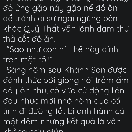
đỏ ửng gặp nấy gặp nể đồ ăn
để tránh đi sự ngại ngùng bên
khác Quỷ Thất vẫn lãnh đạm thư
thả cắt đồ ăn.
“Sao như con nít thế này dính
trên mặt rồi!”
Sáng hôm sau Khánh San được
đánh thức bởi giọng nói trầm ấm
đầy ôn nhu, cô vừa cử động liền
đau nhức mới nhớ hôm qua cố
tình đi đường tắt bị anh hành cả
một đêm nhưng kết quả là vẫn
không chịu giúp.