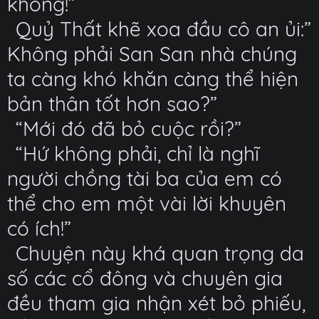
không!”
Quỷ Thất khẽ xoa đầu cô an ủi:”
Không phải San San nhà chúng
ta càng khó khăn càng thể hiện
bản thân tốt hơn sao?”
“Mới đó đã bỏ cuộc rồi?”
“Hứ không phải, chỉ là nghĩ
người chồng tài ba của em có
thể cho em một vài lời khuyên
có ích!”
Chuyện này khá quan trọng da
số các cổ đông và chuyên gia
đều tham gia nhận xét bỏ phiếu,