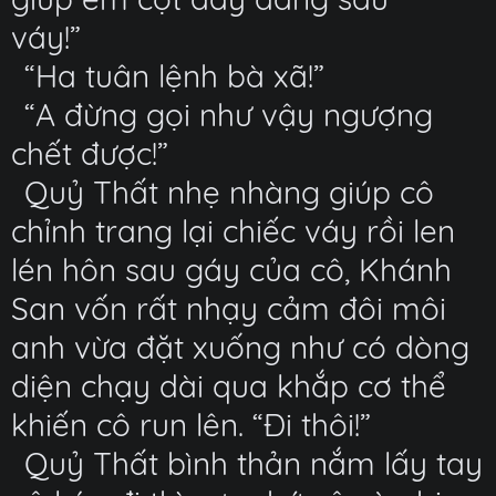
váy!”
“Ha tuân lệnh bà xã!”
“A đừng gọi như vậy ngượng
chết được!”
Quỷ Thất nhẹ nhàng giúp cô
chỉnh trang lại chiếc váy rồi len
lén hôn sau gáy của cô, Khánh
San vốn rất nhạy cảm đôi môi
anh vừa đặt xuống như có dòng
diện chạy dài qua khắp cơ thể
khiến cô run lên. “Đi thôi!”
Quỷ Thất bình thản nắm lấy tay