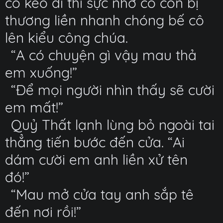
cô kéo đi thì sực nhớ cô còn bị
thương liền nhanh chóng bế cô
lên kiểu công chúa.
“A có chuyện gì vậy mau thả
em xuống!”
“Để mọi người nhìn thấy sẽ cười
em mất!”
Quỷ Thất lạnh lùng bỏ ngoài tai
thẳng tiến bước đến cửa. “Ai
dám cười em anh liền xử tên
đó!”
“Mau mở cửa tay anh sắp tê
đến nơi rồi!”