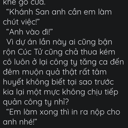
khẽ gõ cửa.
“Khánh San anh cần em làm
chút việc!”
“Anh vào đi!”
Vì dự án lần này ai cũng bận
rộn Cúc Tử cũng chả thua kém
cô luôn ở lại công ty tăng ca đến
đêm muộn quả thật rất tâm
huyết không biết tại sao trước
kia lại một mực không chịu tiếp
quản công ty nhỉ?
“Em làm xong thì in ra nộp cho
anh nhé!”