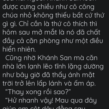
được cưng chiều như cô công
chúa nhỏ không thiếu bất cứ thứ
gì gì. Chỉ cần là thứ cô thích thì
hôm sau mở mắt là nó đã chất
đầy cả căn phòng như một điều
hiển nhiên.
Cũng nhờ Khánh San mà căn
nhà lớn lạnh lẽo tĩnh lặng dường
như bây giờ đã thấy ánh mặt
trời trở lên lấp lánh và ấm áp.
“Thay xong rồi sao?”
“Hử nhanh vậy! Mau qua đây
giúp em cột dây đằng sau