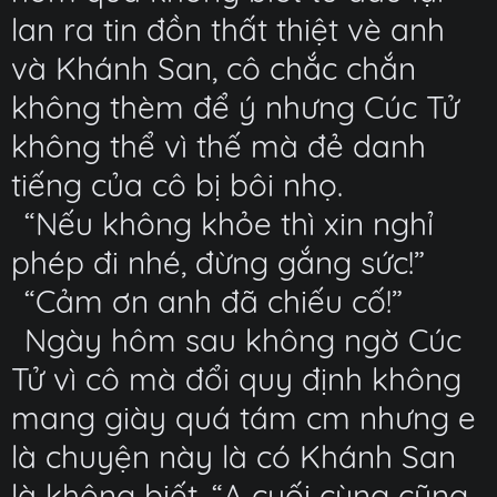
lan ra tin đồn thất thiệt vè anh
và Khánh San, cô chắc chắn
không thèm để ý nhưng Cúc Tử
không thể vì thế mà đẻ danh
tiếng của cô bị bôi nhọ.
“Nếu không khỏe thì xin nghỉ
phép đi nhé, đừng gắng sức!”
“Cảm ơn anh đã chiếu cố!”
Ngày hôm sau không ngờ Cúc
Tử vì cô mà đổi quy định không
mang giày quá tám cm nhưng e
là chuyện này là có Khánh San
là không biết. “A cuối cùng cũng