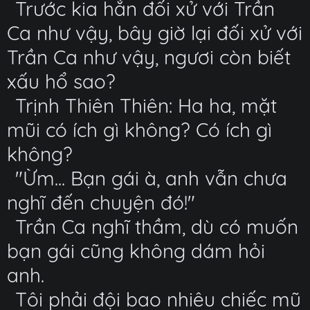
Trước kia hắn đối xử với Trần
Ca như vậy, bây giờ lại đối xử với
Trần Ca như vậy, ngươi còn biết
xấu hổ sao?
Trịnh Thiên Thiên: Ha ha, mặt
mũi có ích gì không? Có ích gì
không?
"Ừm... Bạn gái à, anh vẫn chưa
nghĩ đến chuyện đó!"
Trần Ca nghĩ thầm, dù có muốn
bạn gái cũng không dám hỏi
anh.
Tôi phải đội bao nhiêu chiếc mũ