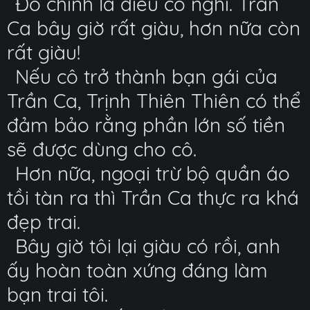
Đó chính là điều cô nghĩ. Trần
Ca bây giờ rất giàu, hơn nữa còn
rất giàu!
Nếu cô trở thành bạn gái của
Trần Ca, Trịnh Thiên Thiên có thể
đảm bảo rằng phần lớn số tiền
sẽ được dùng cho cô.
Hơn nữa, ngoại trừ bộ quần áo
tồi tàn ra thì Trần Ca thực ra khá
đẹp trai.
Bây giờ tôi lại giàu có rồi, anh
ấy hoàn toàn xứng đáng làm
bạn trai tôi.