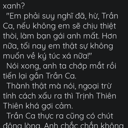
xanh?
"Em phải suy nghĩ đã, hừ, Trần
Ca, nếu không em sẽ chịu thiệt
thòi, làm bạn gái anh mất. Hơn
nữa, tối nay em thật sự không
muốn về ký túc xá nữa!"
Nói xong, anh ta chớp mắt rồi
tiến lại gần Trần Ca.
Thành thật mà nói, ngoại trừ
tính cách xấu ra thì Trịnh Thiên
Thiên khá gợi cảm.
Trần Ca thực ra cũng có chút
động lòng. Anh chắc chắn không