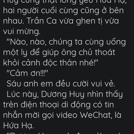
hai người cuối cùng cũng ở bên
nhau. Trần Ca vừa ghen tị vừa
vui mừng.
"Nào, nào, chúng ta cùng uống
một ly để giúp ông chủ thoát
khỏi cảnh độc thân nhé!"
"Cảm ơn!!!"
Sáu anh em đều cười vui vẻ.
Lúc này, Dương Huy nhìn thấy
trên điện thoại di động có tin
nhắn mời gọi video WeChat, là
Hứa Hạ.