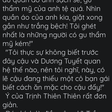
thẩm mỹ của anh tệ quá. Nhìn
quần áo của anh kìa, giặt xong
gần như trắng bệch! Tôi ghét
nhất là những người có gu thẩm
mỹ kém!"
"Tôi thực sự không biết trước
đây cậu và Dương Tuyết quan
hệ thế nào, nên tôi nghĩ, này, có
lẽ cậu đang thiếu một cô bạn gái
biết cách ăn mặc cho cậu đấy!"
Ý của Trịnh Thiên Thiên rất đơn
giản.