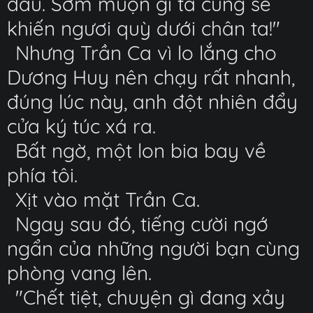
đâu. Sớm muộn gì ta cũng sẽ
khiến ngươi quỳ dưới chân ta!"
Nhưng Trần Ca vì lo lắng cho
Dương Huy nên chạy rất nhanh,
đúng lúc này, anh đột nhiên đẩy
cửa ký túc xá ra.
Bất ngờ, một lon bia bay về
phía tôi.
Xịt vào mặt Trần Ca.
Ngay sau đó, tiếng cười ngớ
ngẩn của những người bạn cùng
phòng vang lên.
"Chết tiệt, chuyện gì đang xảy