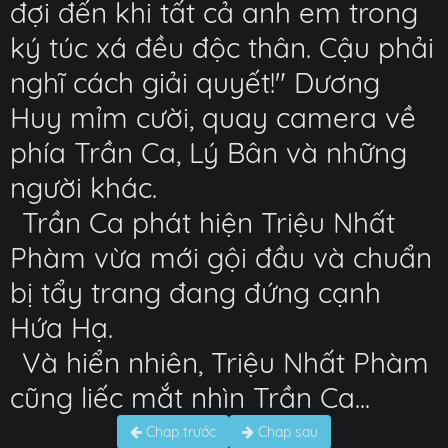
đợi đến khi tất cả anh em trong
ký túc xá đều độc thân. Cậu phải
nghĩ cách giải quyết!" Dương
Huy mỉm cười, quay camera về
phía Trần Ca, Lý Bân và những
người khác.
Trần Ca phát hiện Triệu Nhất
Phàm vừa mới gội đầu và chuẩn
bị tẩy trang đang đứng cạnh
Hứa Hạ.
Và hiển nhiên, Triệu Nhất Phàm
cũng liếc mắt nhìn Trần Ca...
Chap trước
Chap sau