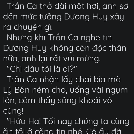
Trần Ca thở dài một hơi, anh sợ
đến mức tưởng Dương Huy xảy
ra chuyện gì.
Nhưng khi Trần Ca nghe tin
Dương Huy không còn độc thân
nữa, anh lại rất vui mừng.
"Chị dâu tôi là ai?"
Trần Ca nhận lấy chai bia mà
Lý Bân ném cho, uống vài ngụm
lớn, cảm thấy sảng khoái vô
cùng!
"Hứa Hạ! Tối nay chúng ta cùng
ăn tối ở căng tin nhé. Cô ấy đã