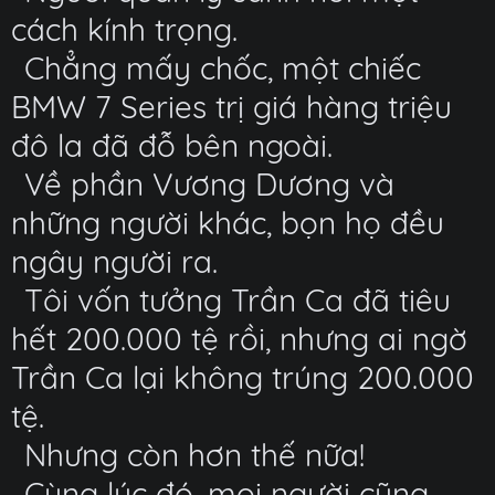
cách kính trọng.
Chẳng mấy chốc, một chiếc
BMW 7 Series trị giá hàng triệu
đô la đã đỗ bên ngoài.
Về phần Vương Dương và
những người khác, bọn họ đều
ngây người ra.
Tôi vốn tưởng Trần Ca đã tiêu
hết 200.000 tệ rồi, nhưng ai ngờ
Trần Ca lại không trúng 200.000
tệ.
Nhưng còn hơn thế nữa!
Cùng lúc đó, mọi người cũng