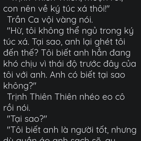
con nên về ký túc xá thôi!"
Trần Ca vội vàng nói.
"Hừ, tôi không thể ngủ trong ký
túc xá. Tại sao, anh lại ghét tôi
đến thế? Tôi biết anh hẳn đang
khó chịu vì thái độ trước đây của
tôi với anh. Anh có biết tại sao
không?"
Trịnh Thiên Thiên nhéo eo cô
rồi nói.
"Tại sao?"
"Tôi biết anh là người tốt, nhưng
dù quần áo anh sạch sẽ, gu