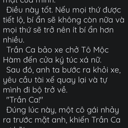
Điều này tốt. Nếu mọi thứ được
tiết lộ, bí ẩn sẽ không còn nữa và
mọi thứ sẽ trở nên ít bí ẩn hơn
nhiều.
Trần Ca bảo xe chở Tô Mộc
Hàm đến cửa ký túc xá nữ.
Sau đó, anh ta bước ra khỏi xe,
yêu cầu tài xế quay lại và tự
mình đi bộ trở về.
"Trần Ca!"
Đúng lúc này, một cô gái nhảy
ra trước mặt anh, khiến Trần Ca