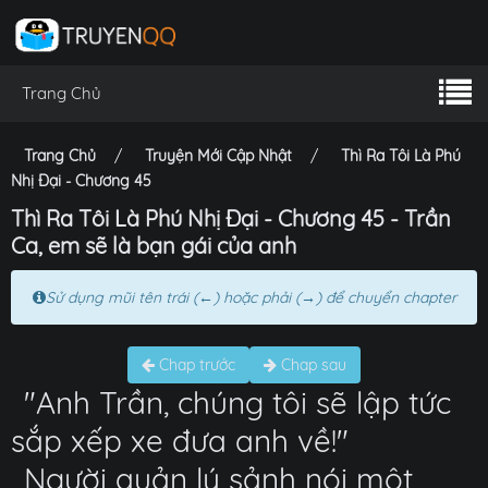
Trang Chủ
Trang Chủ
Truyện Mới Cập Nhật
Thì Ra Tôi Là Phú
Nhị Đại - Chương 45
Thì Ra Tôi Là Phú Nhị Đại - Chương 45 - Trần
Ca, em sẽ là bạn gái của anh
Sử dụng mũi tên trái (←) hoặc phải (→) để chuyển chapter
Chap trước
Chap sau
"Anh Trần, chúng tôi sẽ lập tức
sắp xếp xe đưa anh về!"
Người quản lý sảnh nói một