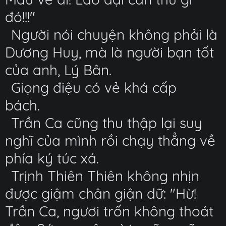
đó!!!"
Người nói chuyện không phải là
Dương Huy, mà là người bạn tốt
của anh, Lý Bân.
Giọng điệu có vẻ khá cấp
bách.
Trần Ca cũng thu thập lại suy
nghĩ của mình rồi chạy thẳng về
phía ký túc xá.
Trịnh Thiên Thiên không nhịn
được giậm chân giận dữ: "Hừ!
Trần Ca, ngươi trốn không thoát