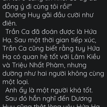
đồng ý đi cùng tôi rồi!"
Dương Huy gãi đầu cười như
điên.
Trần Ca đã đoán được là Hứa
Hạ. Sau một thời gian tiếp xúc,
Trần Ca cũng biết rằng tuy Hứa
Hạ có quan hệ tốt với Lâm Kiều
và Triệu Nhất Phàm, nhưng
dường như hai người không cùng
một loại.
Anh ấy là một người khá tốt.
Sau đó hắn nghĩ đến Dương
Huy cũng thật lòng yêu Hứa Hạ,