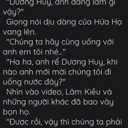
"Dương Huy, anh đang làm gì
vậy?"
Giọng nói dịu dàng của Hứa Hạ
vang lên.
"Chúng ta hãy cùng uống với
anh em tôi nhé..."
"Ha ha, anh rể Dương Huy, khi
nào anh mới mời chúng tôi đi
uống nước đây?"
Nhìn vào video, Lâm Kiều và
những người khác đã bao vây
bọn họ.
"Được rồi, vậy thì chúng ta phải