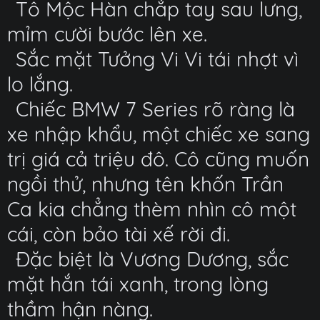
Tô Mộc Hàn chắp tay sau lưng,
mỉm cười bước lên xe.
Sắc mặt Tưởng Vi Vi tái nhợt vì
lo lắng.
Chiếc BMW 7 Series rõ ràng là
xe nhập khẩu, một chiếc xe sang
trị giá cả triệu đô. Cô cũng muốn
ngồi thử, nhưng tên khốn Trần
Ca kia chẳng thèm nhìn cô một
cái, còn bảo tài xế rời đi.
Đặc biệt là Vương Dương, sắc
mặt hắn tái xanh, trong lòng
thầm hận nàng.