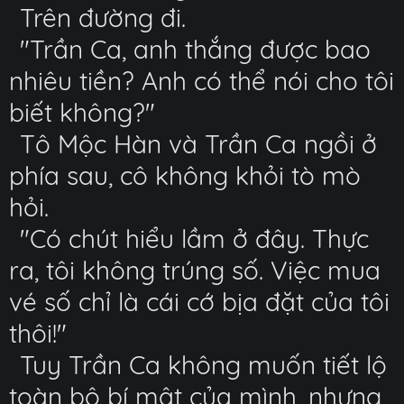
Trên đường đi.
"Trần Ca, anh thắng được bao
nhiêu tiền? Anh có thể nói cho tôi
biết không?"
Tô Mộc Hàn và Trần Ca ngồi ở
phía sau, cô không khỏi tò mò
hỏi.
"Có chút hiểu lầm ở đây. Thực
ra, tôi không trúng số. Việc mua
vé số chỉ là cái cớ bịa đặt của tôi
thôi!"
Tuy Trần Ca không muốn tiết lộ
toàn bộ bí mật của mình, nhưng