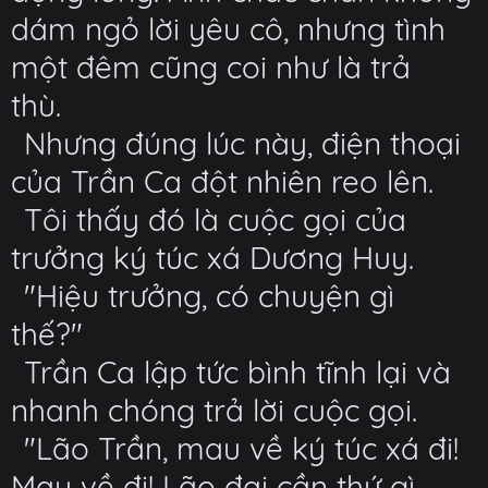
dám ngỏ lời yêu cô, nhưng tình
một đêm cũng coi như là trả
thù.
Nhưng đúng lúc này, điện thoại
của Trần Ca đột nhiên reo lên.
Tôi thấy đó là cuộc gọi của
trưởng ký túc xá Dương Huy.
"Hiệu trưởng, có chuyện gì
thế?"
Trần Ca lập tức bình tĩnh lại và
nhanh chóng trả lời cuộc gọi.
"Lão Trần, mau về ký túc xá đi!
Mau về đi! Lão đại cần thứ gì