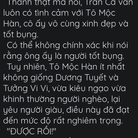
Thành thật mà nói, Trần Ca vẫn
luôn có tình cảm với Tô Mộc
Hàn, cô ấy vô cùng xinh đẹp và
tốt bụng.
Có thể không chính xác khi nói
rằng ông ấy là người tốt bụng.
Tuy nhiên, Tô Mộc Hàn ít nhất
không giống Dương Tuyết và
Tưởng Vi Vi, vừa kiêu ngạo vừa
khinh thường người nghèo, lại
yêu người giàu, điều này đã đạt
đến mức độ rất nghiêm trọng.
"ĐƯỢC RỒI!"