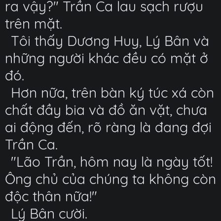
ra vậy?" Trần Ca lau sạch rượu
trên mặt.
Tôi thấy Dương Huy, Lý Bân và
những người khác đều có mặt ở
đó.
Hơn nữa, trên bàn ký túc xá còn
chất đầy bia và đồ ăn vặt, chưa
ai động đến, rõ ràng là đang đợi
Trần Ca.
"Lão Trần, hôm nay là ngày tốt!
Ông chủ của chúng ta không còn
độc thân nữa!"
Lý Bân cười.