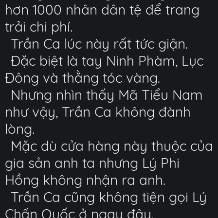
hơn 1000 nhân dân tệ để trang
trải chi phí.
Trần Ca lúc này rất tức giận.
Đặc biệt là tay Ninh Phàm, Lục
Đông và thằng tóc vàng.
Nhưng nhìn thấy Mã Tiểu Nam
như vậy, Trần Ca không đành
lòng.
Mặc dù cửa hàng này thuộc của
gia sản anh ta nhưng Lý Phi
Hồng không nhận ra anh.
Trần Ca cũng không tiện gọi Lý
Chấn Quốc ở ngay đây.