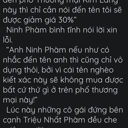
này thì chỉ cần nói đến tên tôi sẽ
được giảm giá 30%”
Ninh Phàm bình tĩnh nói lời xin
lỗi.
“Anh Ninh Phàm nếu như có
nhắc đến tên anh thì cũng chỉ vô
dụng thôi, bởi vì cái tên nghèo
kiết xác này sẽ không mua được
bất cứ thứ gì ở trên phố thương
mại này!”
Lúc này những cô gái đứng bên
cạnh Triệu Nhất Phàm đều che