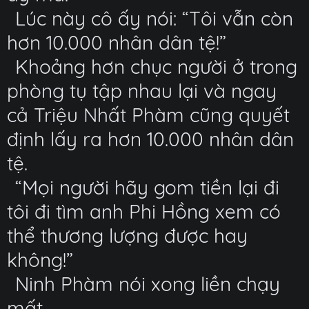
Lúc này cô ấy nói: “Tôi vẫn còn
hơn 10.000 nhân dân tệ!”
Khoảng hơn chục người ở trong
phòng tụ tập nhau lại và ngay
cả Triệu Nhất Phàm cũng quyết
định lấy ra hơn 10.000 nhân dân
tệ.
“Mọi người hãy gom tiền lại đi
tôi đi tìm anh Phi Hồng xem có
thể thương lượng được hay
không!”
Ninh Phàm nói xong liền chạy
mất.