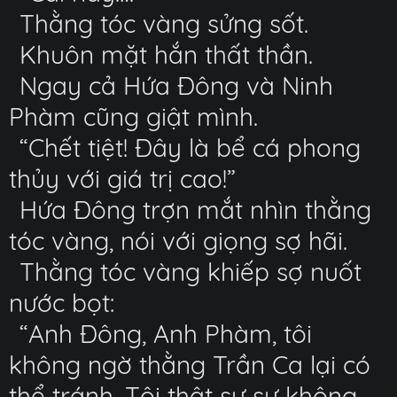
Thằng tóc vàng sửng sốt.
Khuôn mặt hắn thất thần.
Ngay cả Hứa Đông và Ninh
Phàm cũng giật mình.
“Chết tiệt! Đây là bể cá phong
thủy với giá trị cao!”
Hứa Đông trợn mắt nhìn thằng
tóc vàng, nói với giọng sợ hãi.
Thằng tóc vàng khiếp sợ nuốt
nước bọt:
“Anh Đông, Anh Phàm, tôi
không ngờ thằng Trần Ca lại có
thể tránh. Tôi thật sự sự không