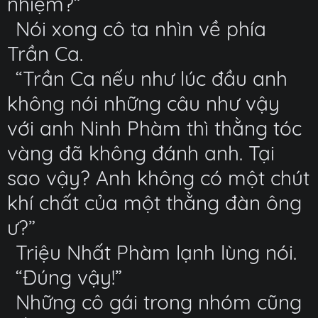
nhiệm?”
Nói xong cô ta nhìn về phía
Trần Ca.
“Trần Ca nếu như lúc đầu anh
không nói những câu như vậy
với anh Ninh Phàm thì thằng tóc
vàng đã không đánh anh. Tại
sao vậy? Anh không có một chút
khí chất của một thằng đàn ông
ư?”
Triệu Nhất Phàm lạnh lùng nói.
“Đúng vậy!”
Những cô gái trong nhóm cũng