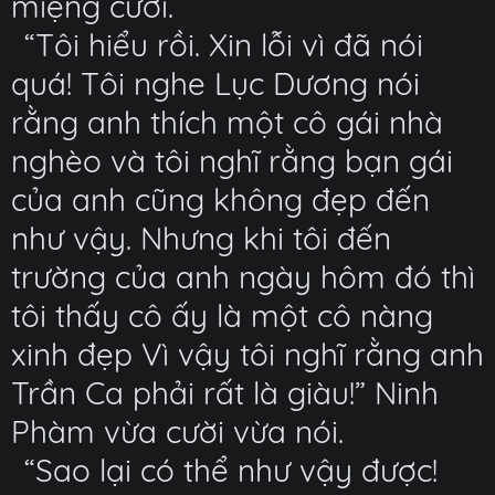
miệng cười.
“Tôi hiểu rồi. Xin lỗi vì đã nói
quá! Tôi nghe Lục Dương nói
rằng anh thích một cô gái nhà
nghèo và tôi nghĩ rằng bạn gái
của anh cũng không đẹp đến
như vậy. Nhưng khi tôi đến
trường của anh ngày hôm đó thì
tôi thấy cô ấy là một cô nàng
xinh đẹp Vì vậy tôi nghĩ rằng anh
Trần Ca phải rất là giàu!” Ninh
Phàm vừa cười vừa nói.
“Sao lại có thể như vậy được!