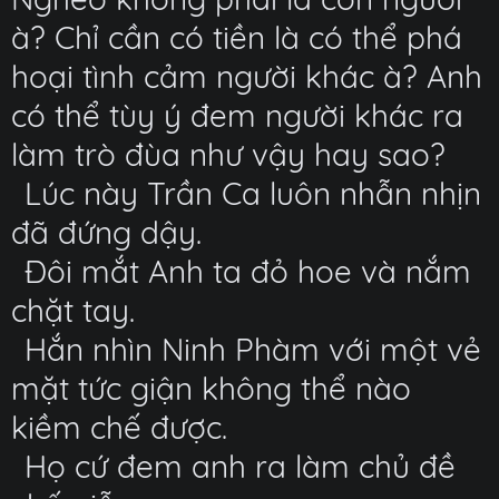
à? Chỉ cần có tiền là có thể phá
hoại tình cảm người khác à? Anh
có thể tùy ý đem người khác ra
làm trò đùa như vậy hay sao?
Lúc này Trần Ca luôn nhẫn nhịn
đã đứng dậy.
Đôi mắt Anh ta đỏ hoe và nắm
chặt tay.
Hắn nhìn Ninh Phàm với một vẻ
mặt tức giận không thể nào
kiềm chế được.
Họ cứ đem anh ra làm chủ đề