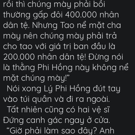
rồi thì chúng mày phải bồi
thường gấp đôi 400.000 nhân
dân tệ. Nhưng Tao nể mặt cha
mày nên chúng mày phải trả
cho tao với giá trị ban đầu là
200.000 nhân dân tệ! Đừng nói
là thằng Phi Hồng này không nể
mặt chúng mày!”
Nói xong Lý Phi Hồng đút tay
vào túi quần và đi ra ngoài.
Tất nhiên cũng có hai vệ sĩ
Đứng canh gác ngay ở cửa.
“Giờ phải làm sao đây? Anh