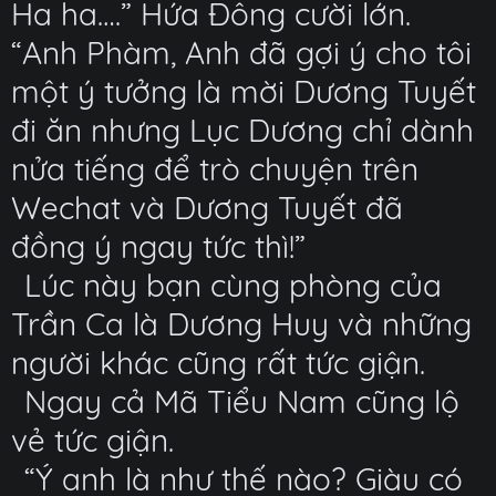
Ha ha….” Hứa Đông cười lớn.
“Anh Phàm, Anh đã gợi ý cho tôi
một ý tưởng là mời Dương Tuyết
đi ăn nhưng Lục Dương chỉ dành
nửa tiếng để trò chuyện trên
Wechat và Dương Tuyết đã
đồng ý ngay tức thì!”
Lúc này bạn cùng phòng của
Trần Ca là Dương Huy và những
người khác cũng rất tức giận.
Ngay cả Mã Tiểu Nam cũng lộ
vẻ tức giận.
“Ý anh là như thế nào? Giàu có