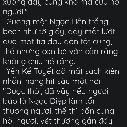
xuống đây cũng khó mà cứu nổi
ngươi!"
Gương mặt Ngọc Liên trắng
bệch như tờ giấy, đáy mắt lướt
qua một tia đau đớn tột cùng,
thế nhưng con bé vẫn cắn răng
không chịu hé răng.
Yến Kế Tuyết đã mất sạch kiên
nhẫn, nàng hít sâu một hơi:
"Được thôi, đã vậy nếu ngươi
bảo là Ngọc Điệp làm tổn
thương ngươi, thế thì bổn cung
hỏi ngươi, vết thương gần đây