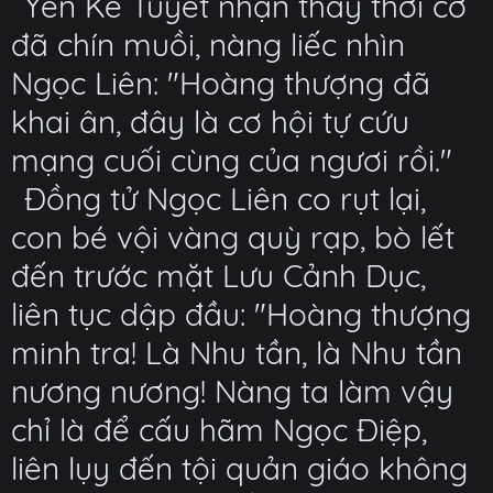
Yến Kế Tuyết nhận thấy thời cơ
đã chín muồi, nàng liếc nhìn
Ngọc Liên: "Hoàng thượng đã
khai ân, đây là cơ hội tự cứu
mạng cuối cùng của ngươi rồi."
Đồng tử Ngọc Liên co rụt lại,
con bé vội vàng quỳ rạp, bò lết
đến trước mặt Lưu Cảnh Dục,
liên tục dập đầu: "Hoàng thượng
minh tra! Là Nhu tần, là Nhu tần
nương nương! Nàng ta làm vậy
chỉ là để cấu hãm Ngọc Điệp,
liên lụy đến tội quản giáo không