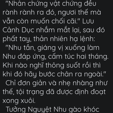
"Nhân chứng vật chứng đều
rành rành ra đó, ngươi thế mà
vẫn còn muốn chối cãi." Lưu
Cảnh Dục nhắm mắt lại, sau đó
phất tay, thản nhiên hạ lệnh:
"Nhu tần, giáng vị xuống làm
Nhu đáp ứng, cấm túc hai tháng.
Khi nào nghĩ thông suốt rồi thì
khi đó hãy bước chân ra ngoài."
Chỉ đơn giản và nhẹ nhàng như
thế, tội trạng đã được định đoạt
xong xuôi.
Tưởng Nguyệt Nhu gào khóc