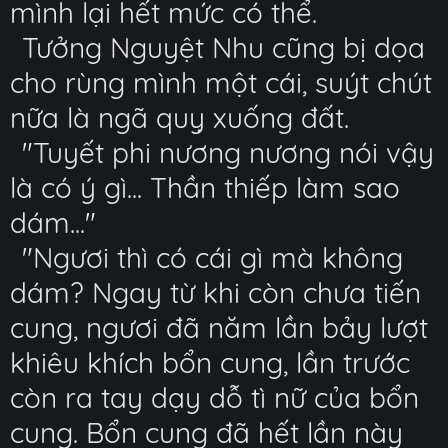
mình lại hết mức có thể.
Tưởng Nguyệt Nhu cũng bị dọa
cho rùng mình một cái, suýt chút
nữa là ngã quỵ xuống đất.
"Tuyết phi nương nương nói vậy
là có ý gì... Thần thiếp làm sao
dám..."
"Ngươi thì có cái gì mà không
dám? Ngay từ khi còn chưa tiến
cung, ngươi đã năm lần bảy lượt
khiêu khích bổn cung, lần trước
còn ra tay dạy dỗ tì nữ của bổn
cung. Bổn cung đã hết lần này