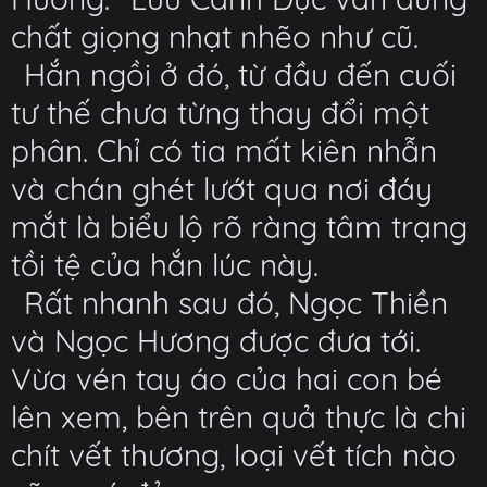
chất giọng nhạt nhẽo như cũ.
Hắn ngồi ở đó, từ đầu đến cuối
tư thế chưa từng thay đổi một
phân. Chỉ có tia mất kiên nhẫn
và chán ghét lướt qua nơi đáy
mắt là biểu lộ rõ ràng tâm trạng
tồi tệ của hắn lúc này.
Rất nhanh sau đó, Ngọc Thiền
và Ngọc Hương được đưa tới.
Vừa vén tay áo của hai con bé
lên xem, bên trên quả thực là chi
chít vết thương, loại vết tích nào