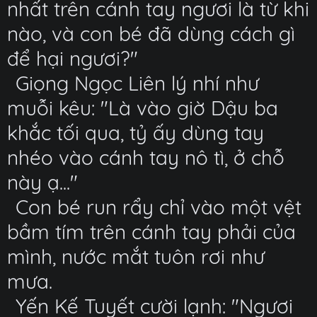
nhất trên cánh tay ngươi là từ khi
nào, và con bé đã dùng cách gì
để hại ngươi?"
Giọng Ngọc Liên lý nhí như
muỗi kêu: "Là vào giờ Dậu ba
khắc tối qua, tỷ ấy dùng tay
nhéo vào cánh tay nô tì, ở chỗ
này ạ..."
Con bé run rẩy chỉ vào một vệt
bầm tím trên cánh tay phải của
mình, nước mắt tuôn rơi như
mưa.
Yến Kế Tuyết cười lạnh: "Ngươi