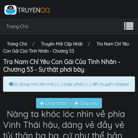
Trang Chủ
Trang Chủ
Truyện Mới Cập Nhật
Tra Nam Chỉ Yêu
Con Gái Của Tình Nhân - Chương 53
Tra Nam Chỉ Yêu Con Gái Của Tình Nhân -
Chương 53 - Sự thật phơi bày
Sử dụng mũi tên trái (←) hoặc phải (→) để chuyển chapter
Chap trước
Chap sau
Nàng ta khóc lóc nhìn về phía
Vinh Thái hậu, dáng vẻ đầy vẻ
tủi thân ba ba, cứ như thể bản