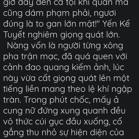
giờ đây đến cả tội khi quân mà
cũng dám phạm phải, ngươi
đúng là to gan lớn mật!" Yến Kế
Tuyết nghiêm giọng quát lớn.
Nàng vốn là người từng xông
pha trận mạc, đã quá quen với
cảnh đao quang kiếm ảnh, lúc
này vừa cất giọng quát lên một
tiếng liền mang theo lệ khí ngập
tràn. Trong phút chốc, mấy ả
cung nữ đứng xung quanh đều
vô thức cúi gục đầu xuống, cố
gắng thu nhỏ sự hiện diện của