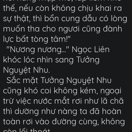
thế, nếu còn không chịu khai ra
sự thật, thì bổn cung dẫu có lòng
muốn tha cho ngươi cũng đành
lực bất tòng tâm!"
"Nương nương..." Ngọc Liên
khóc lóc nhìn sang Tưởng
Nguyệt Nhu.
Sắc mặt Tưởng Nguyệt Nhu
cũng khó coi không kém, ngoại
trừ việc nước mắt rơi như lã chã
thì dường như nàng ta đã hoàn
toàn rơi vào đường cùng, không
còn lối thoát.