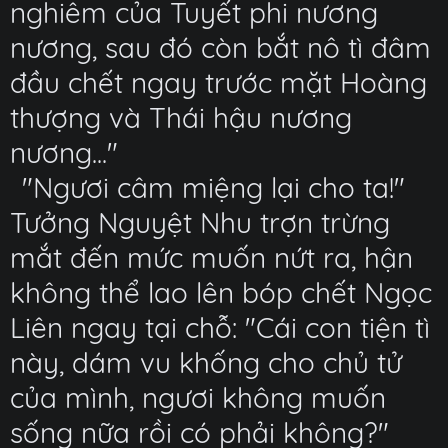
nghiêm của Tuyết phi nương
nương, sau đó còn bắt nô tì đâm
đầu chết ngay trước mặt Hoàng
thượng và Thái hậu nương
nương..."
"Ngươi câm miệng lại cho ta!"
Tưởng Nguyệt Nhu trợn trừng
mắt đến mức muốn nứt ra, hận
không thể lao lên bóp chết Ngọc
Liên ngay tại chỗ: "Cái con tiện tì
này, dám vu khống cho chủ tử
của mình, ngươi không muốn
sống nữa rồi có phải không?"