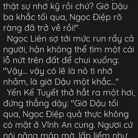
thật sự nhớ kỹ rồi chứ? Giờ Dậu
ba khắc tối qua, Ngọc Điệp rõ
ràng đã trở về rồi!"
Ngọc Liên sợ tới mức run rẩy cả
người, hận không thể tìm một cái
lỗ nứt trên đất để chui xuống:
"Vậy... vậy có lẽ là nô tì nhớ
nhầm, là giờ Dậu một khắc..."
Yến Kế Tuyết thở hắt ra một hơi,
đứng thẳng dậy: "Giờ Dậu tối
qua, Ngọc Điệp quả thực không
có mặt ở Vĩnh An cung. Ngươi cứ
nói năng mập mờ, lấp liếm như