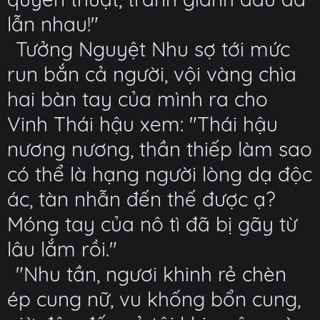
lẫn nhau!"
Tưởng Nguyệt Nhu sợ tới mức
run bắn cả người, vội vàng chìa
hai bàn tay của mình ra cho
Vinh Thái hậu xem: "Thái hậu
nương nương, thần thiếp làm sao
có thể là hạng người lòng dạ độc
ác, tàn nhẫn đến thế được ạ?
Móng tay của nô tì đã bị gãy từ
lâu lắm rồi."
"Nhu tần, ngươi khinh rẻ chèn
ép cung nữ, vu khống bổn cung,