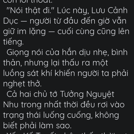
"Nói thật đi." Lúc này, Lưu Cảnh
Dục — người từ đầu đến giờ vẫn
giữ im lặng — cuối cùng cũng lên
tiếng.
Giọng nói của hắn dịu nhẹ, bình
thản, nhưng lại thấu ra một
luồng sát khí khiến người ta phải
nghẹt thở.
Cả hai chủ tớ Tưởng Nguyệt
Nhu trong nhất thời đều rơi vào
trạng thái luống cuống, không
biết phải làm sao.