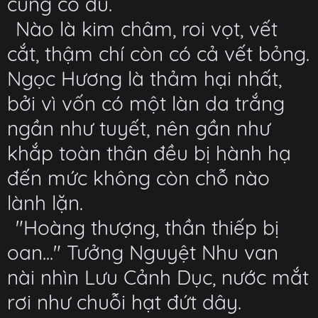
cũng có đủ.
Nào là kim châm, roi vọt, vết
cắt, thậm chí còn có cả vết bỏng.
Ngọc Hương là thảm hại nhất,
bởi vì vốn có một làn da trắng
ngần như tuyết, nên gần như
khắp toàn thân đều bị hành hạ
đến mức không còn chỗ nào
lành lặn.
"Hoàng thượng, thần thiếp bị
oan..." Tưởng Nguyệt Nhu van
nài nhìn Lưu Cảnh Dục, nước mắt
rơi như chuỗi hạt đứt dây.