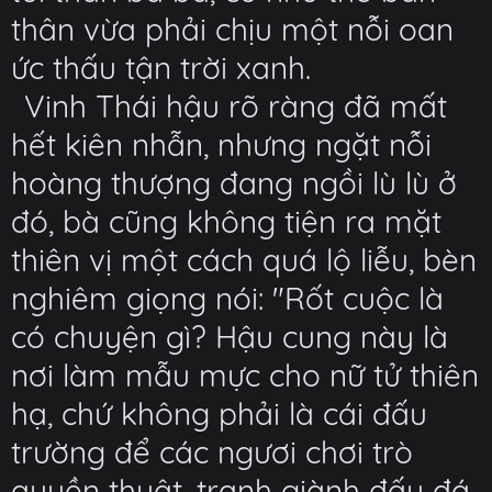
thân vừa phải chịu một nỗi oan
ức thấu tận trời xanh.
Vinh Thái hậu rõ ràng đã mất
hết kiên nhẫn, nhưng ngặt nỗi
hoàng thượng đang ngồi lù lù ở
đó, bà cũng không tiện ra mặt
thiên vị một cách quá lộ liễu, bèn
nghiêm giọng nói: "Rốt cuộc là
có chuyện gì? Hậu cung này là
nơi làm mẫu mực cho nữ tử thiên
hạ, chứ không phải là cái đấu
trường để các ngươi chơi trò
quyền thuật, tranh giành đấu đá