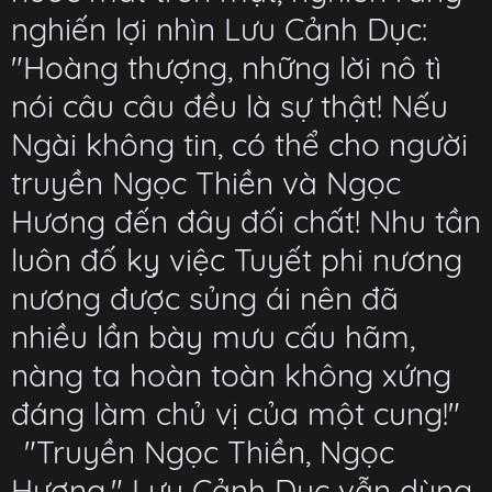
nghiến lợi nhìn Lưu Cảnh Dục:
"Hoàng thượng, những lời nô tì
nói câu câu đều là sự thật! Nếu
Ngài không tin, có thể cho người
truyền Ngọc Thiền và Ngọc
Hương đến đây đối chất! Nhu tần
luôn đố kỵ việc Tuyết phi nương
nương được sủng ái nên đã
nhiều lần bày mưu cấu hãm,
nàng ta hoàn toàn không xứng
đáng làm chủ vị của một cung!"
"Truyền Ngọc Thiền, Ngọc
Hương." Lưu Cảnh Dục vẫn dùng