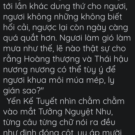
tới lần khác dung thứ cho ngươi,
ngươi không những không biết
hối cải, ngược lại còn ngày càng
quá quắt hơn. Ngươi làm gió làm
mưa như thế, lẽ nào thật sự cho
rằng Hoàng thượng và Thái hậu
nương nương có thể tùy ý để
ngươi khua môi múa mép, ly
gián sao?"
Yến Kế Tuyết nhìn chằm chằm
vào mắt Tưởng Nguyệt Nhu,
từng câu từng chữ nói ra đều
như đinh đóng cột, uy áp mười