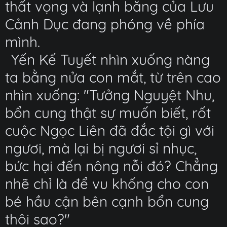
thất vọng và lạnh băng của Lưu
Cảnh Dục đang phóng về phía
mình.
Yến Kế Tuyết nhìn xuống nàng
ta bằng nửa con mắt, từ trên cao
nhìn xuống: "Tưởng Nguyệt Nhu,
bổn cung thật sự muốn biết, rốt
cuộc Ngọc Liên đã đắc tội gì với
ngươi, mà lại bị ngươi sỉ nhục,
bức hại đến nông nỗi đó? Chẳng
nhẽ chỉ là để vu khống cho con
bé hầu cận bên cạnh bổn cung
thôi sao?"