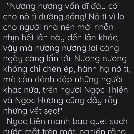
"Nương nương vốn dĩ đâu có
cho nô tì đường sống! Nô tì vì lo
cho người nhà nên mới nhẫn
nhịn hết lần này đến lần khác,
vậy mà nương nương lại càng
ngày càng lấn tới. Nương nương
không chỉ chèn ép, hành hạ nô tì,
mà còn đánh đập những người
khác nữa, trên người Ngọc Thiền
và Ngọc Hương cũng đầy rẫy
những vết sẹo!"
Ngọc Liên mạnh bạo quẹt sạch
nước mắt trên mặt, nghiến răng