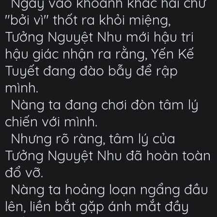
Ngay vào khoảnh khắc hai chữ
"bởi vì" thốt ra khỏi miệng,
Tưởng Nguyệt Nhu mới hậu tri
hậu giác nhận ra rằng, Yến Kế
Tuyết đang đào bẫy để rập
mình.
Nàng ta đang chơi đòn tâm lý
chiến với mình.
Nhưng rõ ràng, tâm lý của
Tưởng Nguyệt Nhu đã hoàn toàn
đổ vỡ.
Nàng ta hoảng loạn ngẩng đầu
lên, liền bắt gặp ánh mắt đầy