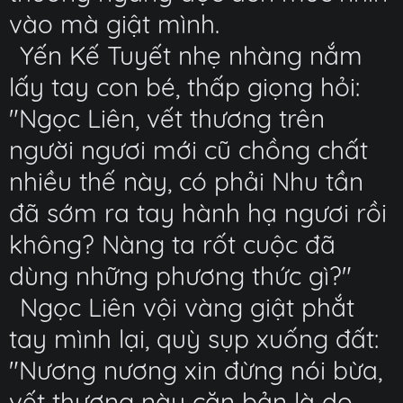
vào mà giật mình.
Yến Kế Tuyết nhẹ nhàng nắm
lấy tay con bé, thấp giọng hỏi:
"Ngọc Liên, vết thương trên
người ngươi mới cũ chồng chất
nhiều thế này, có phải Nhu tần
đã sớm ra tay hành hạ ngươi rồi
không? Nàng ta rốt cuộc đã
dùng những phương thức gì?"
Ngọc Liên vội vàng giật phắt
tay mình lại, quỳ sụp xuống đất:
"Nương nương xin đừng nói bừa,
vết thương này căn bản là do