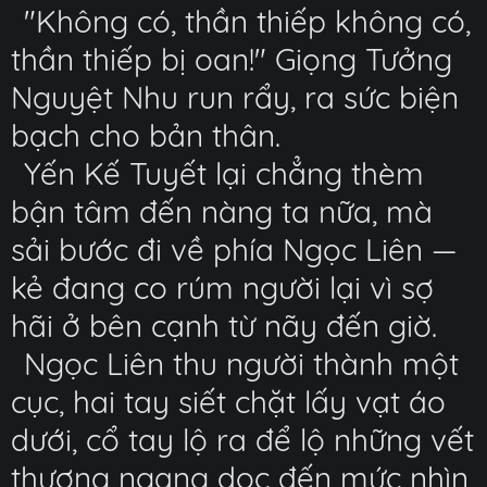
"Không có, thần thiếp không có,
thần thiếp bị oan!" Giọng Tưởng
Nguyệt Nhu run rẩy, ra sức biện
bạch cho bản thân.
Yến Kế Tuyết lại chẳng thèm
bận tâm đến nàng ta nữa, mà
sải bước đi về phía Ngọc Liên —
kẻ đang co rúm người lại vì sợ
hãi ở bên cạnh từ nãy đến giờ.
Ngọc Liên thu người thành một
cục, hai tay siết chặt lấy vạt áo
dưới, cổ tay lộ ra để lộ những vết
thương ngang dọc đến mức nhìn