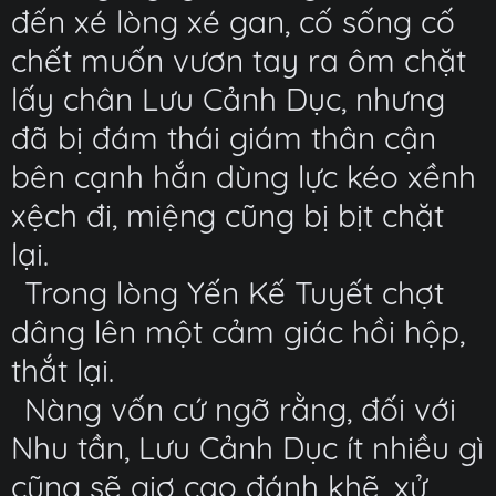
đến xé lòng xé gan, cố sống cố
chết muốn vươn tay ra ôm chặt
lấy chân Lưu Cảnh Dục, nhưng
đã bị đám thái giám thân cận
bên cạnh hắn dùng lực kéo xềnh
xệch đi, miệng cũng bị bịt chặt
lại.
Trong lòng Yến Kế Tuyết chợt
dâng lên một cảm giác hồi hộp,
thắt lại.
Nàng vốn cứ ngỡ rằng, đối với
Nhu tần, Lưu Cảnh Dục ít nhiều gì
cũng sẽ giơ cao đánh khẽ, xử