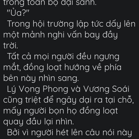
trong toàn bộ đại sảnh.
"Ủa?"
Trong hội trường lập tức dấy lên
một mảnh nghi vấn bay đầy
trời.
Tất cả mọi người đều ngưng
mắt, đồng loạt hướng về phía
bên này nhìn sang.
Lý Vọng Phong và Vương Soái
cũng triệt để ngây dại ra tại chỗ,
mấy người bọn họ đồng loạt
quay đầu lại nhìn.
Bởi vì người hét lên câu nói này