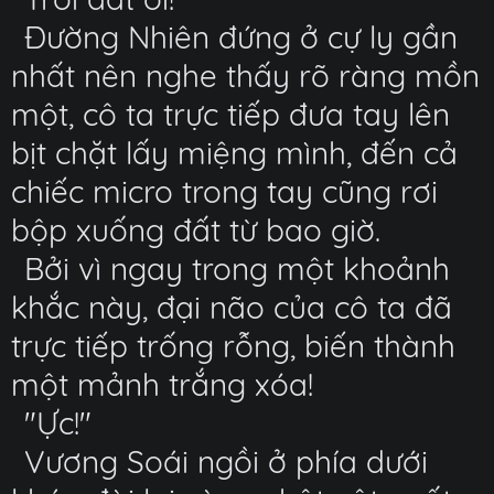
Đường Nhiên đứng ở cự ly gần
nhất nên nghe thấy rõ ràng mồn
một, cô ta trực tiếp đưa tay lên
bịt chặt lấy miệng mình, đến cả
chiếc micro trong tay cũng rơi
bộp xuống đất từ bao giờ.
Bởi vì ngay trong một khoảnh
khắc này, đại não của cô ta đã
trực tiếp trống rỗng, biến thành
một mảnh trắng xóa!
"Ực!"
Vương Soái ngồi ở phía dưới