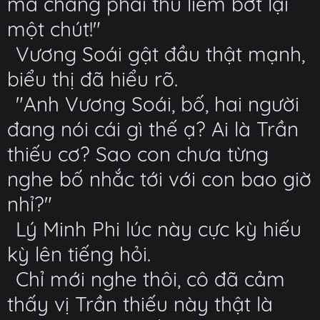
mà chẳng phải thu liễm bớt lại
một chút!"
Vương Soái gật đầu thật mạnh,
biểu thị đã hiểu rõ.
"Anh Vương Soái, bố, hai người
đang nói cái gì thế ạ? Ai là Trần
thiếu cơ? Sao con chưa từng
nghe bố nhắc tới với con bao giờ
nhỉ?"
Lý Minh Phi lúc này cực kỳ hiếu
kỳ lên tiếng hỏi.
Chỉ mới nghe thôi, cô đã cảm
thấy vị Trần thiếu này thật là