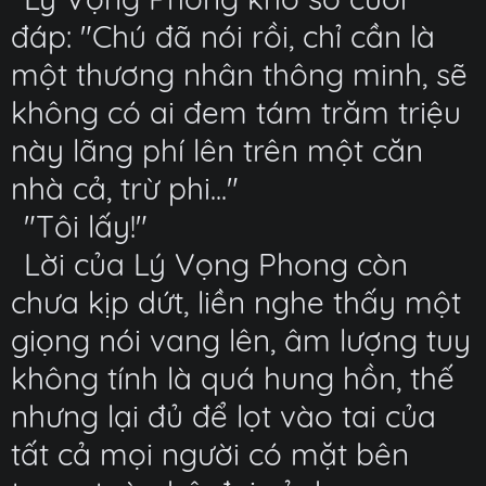
đáp: "Chú đã nói rồi, chỉ cần là
một thương nhân thông minh, sẽ
không có ai đem tám trăm triệu
này lãng phí lên trên một căn
nhà cả, trừ phi..."
"Tôi lấy!"
Lời của Lý Vọng Phong còn
chưa kịp dứt, liền nghe thấy một
giọng nói vang lên, âm lượng tuy
không tính là quá hung hồn, thế
nhưng lại đủ để lọt vào tai của
tất cả mọi người có mặt bên