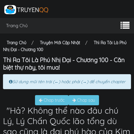
Trang Chủ
Trang Chủ
Truyện Mới Cập Nhật
Thì Ra Tôi Là Phú
Nhị Đại - Chương 100
Thì Ra Tôi Là Phú Nhị Đại - Chương 100 - Căn
biệt thự này, tôi mua!
Sử dụng mũi tên trái (←) hoặc phải (→) để chuyển chapter
Chap trước
Chap sau
"Hả? Không thể nào đâu chú
Lý, Lý Chấn Quốc lão tổng dù
sao cũng là đại phú hào của Kim