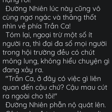
Đường Nhiên lúc này cũng vô
cùng ngơ ngác và thảng thốt
nhìn về phía Trần Ca!
Tóm lại, ngoại trừ một số ít
người ra, thì đại đa số mọi người
trong hội trường đều có chút
mông lung, không hiểu chuyện gì
đang xảy ra.
"Trần Ca, ở đây có việc gì liên
quan đến cậu chứ? Cậu mau cút
ra ngoài cho tôi!"
Đường Nhiên phẫn nộ quát lên.