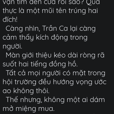
vặn tìm đến cửa rồi sao? Quả
thực là một mũi tên trúng hai
đích!
Càng nhìn, Trần Ca lại càng
cảm thấy kích động trong
người.
Màn giới thiệu kéo dài ròng rã
suốt hai tiếng đồng hồ.
Tất cả mọi người có mặt trong
hội trường đều hướng vọng ước
ao không thôi.
Thế nhưng, không một ai dám
mở miệng mua.