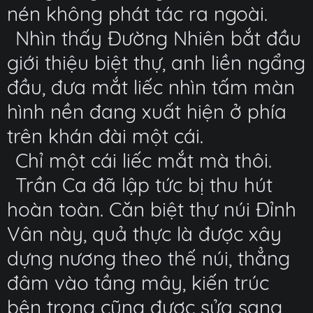
nén không phát tác ra ngoài.
Nhìn thấy Đường Nhiên bắt đầu
giới thiệu biệt thự, anh liền ngẩng
đầu, đưa mắt liếc nhìn tấm màn
hình nền đang xuất hiện ở phía
trên khán đài một cái.
Chỉ một cái liếc mắt mà thôi.
Trần Ca đã lập tức bị thu hút
hoàn toàn. Căn biệt thự núi Đỉnh
Vân này, quả thực là được xây
dựng nương theo thế núi, thẳng
đâm vào tầng mây, kiến trúc
bên trong cũng được sửa sang