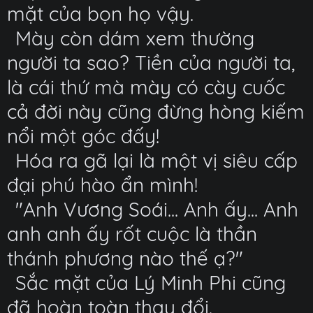
mặt của bọn họ vậy.
Mày còn dám xem thường
người ta sao? Tiền của người ta,
là cái thứ mà mày có cày cuốc
cả đời này cũng đừng hòng kiếm
nổi một góc đấy!
Hóa ra gã lại là một vị siêu cấp
đại phú hào ẩn mình!
"Anh Vương Soái... Anh ấy... Anh
anh anh ấy rốt cuộc là thần
thánh phương nào thế ạ?"
Sắc mặt của Lý Minh Phi cũng
đã hoàn toàn thay đổi.