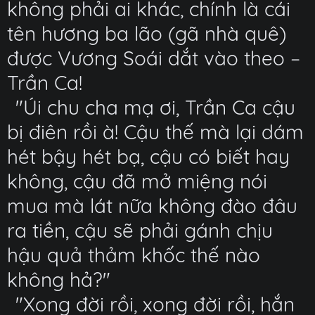
không phải ai khác, chính là cái
tên hương ba lão (gã nhà quê)
được Vương Soái dắt vào theo –
Trần Ca!
"Úi chu cha mạ ơi, Trần Ca cậu
bị điên rồi à! Cậu thế mà lại dám
hét bậy hét bạ, cậu có biết hay
không, cậu đã mở miệng nói
mua mà lát nữa không đào đâu
ra tiền, cậu sẽ phải gánh chịu
hậu quả thảm khốc thế nào
không hả?"
"Xong đời rồi, xong đời rồi, hắn