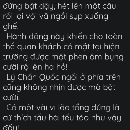
đứng bật dậy, hét lên một câu
rồi lại vội vã ngồi sụp xuống
ghế.
Hành động này khiến cho toàn
thể quan khách có mặt tại hiện
trường được một phen ôm bụng
cười rộ lên ha hả!
Lý Chấn Quốc ngồi ở phía trên
cũng không nhịn được mà bật
cười.
Có một vài vị lão tổng đúng là
cứ thích tấu hài tếu táo như vậy
đấy!