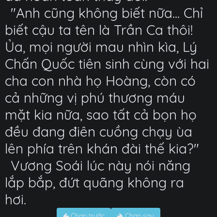
"Anh cũng không biết nữa... Chỉ
biết cậu ta tên là Trần Ca thôi!
Ủa, mọi người mau nhìn kìa, Lý
Chấn Quốc tiên sinh cùng với hai
cha con nhà họ Hoàng, còn có
cả những vị phú thương máu
mặt kia nữa, sao tất cả bọn họ
đều đang điên cuồng chạy ùa
lên phía trên khán đài thế kia?"
Vương Soái lúc này nói năng
lắp bắp, đứt quãng không ra
hơi.
Chap trước
Chap sau