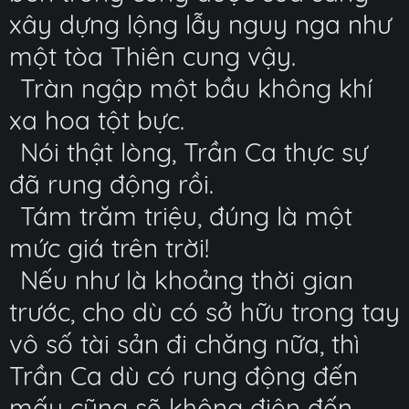
xây dựng lộng lẫy nguy nga như
một tòa Thiên cung vậy.
Tràn ngập một bầu không khí
xa hoa tột bực.
Nói thật lòng, Trần Ca thực sự
đã rung động rồi.
Tám trăm triệu, đúng là một
mức giá trên trời!
Nếu như là khoảng thời gian
trước, cho dù có sở hữu trong tay
vô số tài sản đi chăng nữa, thì
Trần Ca dù có rung động đến
mấy cũng sẽ không điên đến