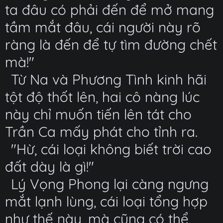
ta đâu có phải đến để mở mang
tầm mắt đâu, cái người này rõ
ràng là đến để tự tìm đường chết
mà!"
Từ Na và Phương Tình kinh hãi
tột độ thốt lên, hai cô nàng lúc
này chỉ muốn tiến lên tát cho
Trần Ca mấy phát cho tỉnh ra.
"Hừ, cái loại không biết trời cao
đất dày là gì!"
Lý Vọng Phong lại càng ngưng
mắt lạnh lùng, cái loại tổng hợp
như thế này, mà cũng có thể