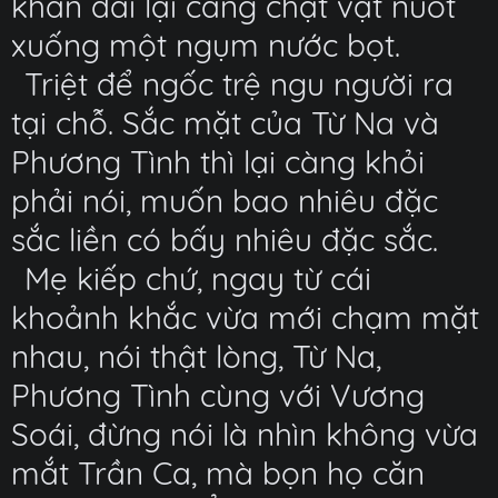
khán đài lại càng chật vật nuốt
xuống một ngụm nước bọt.
Triệt để ngốc trệ ngu người ra
tại chỗ. Sắc mặt của Từ Na và
Phương Tình thì lại càng khỏi
phải nói, muốn bao nhiêu đặc
sắc liền có bấy nhiêu đặc sắc.
Mẹ kiếp chứ, ngay từ cái
khoảnh khắc vừa mới chạm mặt
nhau, nói thật lòng, Từ Na,
Phương Tình cùng với Vương
Soái, đừng nói là nhìn không vừa
mắt Trần Ca, mà bọn họ căn