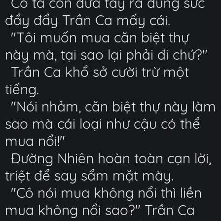
Cô ta còn đưa tay ra dùng sức
đẩy đẩy Trần Ca mấy cái.
"Tôi muốn mua căn biệt thự
này mà, tại sao lại phải đi chứ?"
Trần Ca khổ sở cười trừ một
tiếng.
"Nói nhảm, căn biệt thự này làm
sao mà cái loại như cậu có thể
mua nổi!"
Đường Nhiên hoàn toàn cạn lời,
triệt để say sẩm mặt mày.
"Cô nói mua không nổi thì liền
mua không nổi sao?" Trần Ca