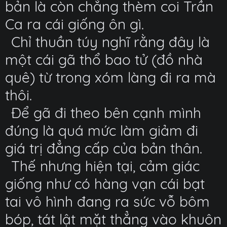
bản là còn chẳng thèm coi Trần
Ca ra cái giống ôn gì.
Chỉ thuần túy nghĩ rằng đây là
một cái gã thổ bao tử (đồ nhà
quê) từ trong xóm làng đi ra mà
thôi.
Để gã đi theo bên cạnh mình
đúng là quá mức làm giảm đi
giá trị đẳng cấp của bản thân.
Thế nhưng hiện tại, cảm giác
giống như có hàng vạn cái bạt
tai vô hình đang ra sức vỗ bôm
bóp, tát lật mặt thẳng vào khuôn