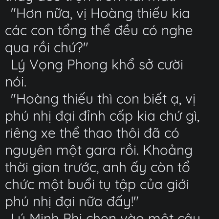
"Hơn nữa, vị Hoàng thiếu kia
các con tổng thể đều có nghe
qua rồi chứ?"
Lý Vọng Phong khổ sở cười
nói.
"Hoàng thiếu thì con biết ạ, vị
phú nhị đại đỉnh cấp kia chứ gì,
riêng xe thể thao thôi đã có
nguyên một gara rồi. Khoảng
thời gian trước, anh ấy còn tổ
chức một buổi tụ tập của giới
phú nhị đại nữa đấy!"
Lý Minh Phi chen vào một câu.