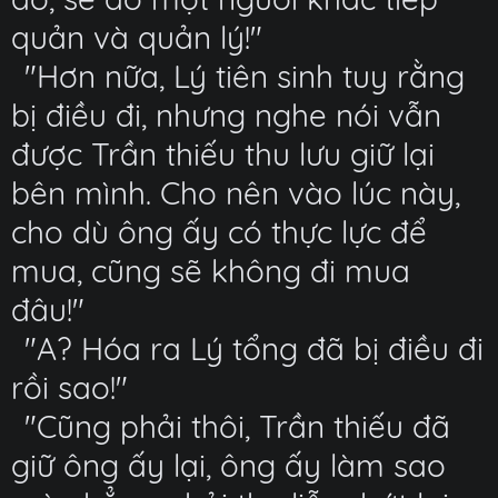
quản và quản lý!"
"Hơn nữa, Lý tiên sinh tuy rằng
bị điều đi, nhưng nghe nói vẫn
được Trần thiếu thu lưu giữ lại
bên mình. Cho nên vào lúc này,
cho dù ông ấy có thực lực để
mua, cũng sẽ không đi mua
đâu!"
"A? Hóa ra Lý tổng đã bị điều đi
rồi sao!"
"Cũng phải thôi, Trần thiếu đã
giữ ông ấy lại, ông ấy làm sao