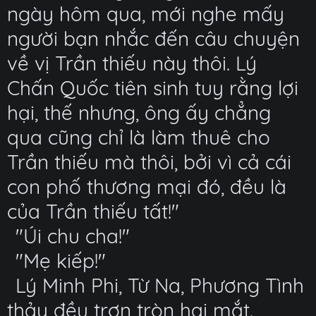
ngày hôm qua, mới nghe mấy
người bạn nhắc đến câu chuyện
về vị Trần thiếu này thôi. Lý
Chấn Quốc tiên sinh tuy rằng lợi
hại, thế nhưng, ông ấy chẳng
qua cũng chỉ là làm thuê cho
Trần thiếu mà thôi, bởi vì cả cái
con phố thương mại đó, đều là
của Trần thiếu tất!"
"Úi chu cha!"
"Mẹ kiếp!"
Lý Minh Phi, Từ Na, Phương Tình
thảy đều trợn tròn hai mắt.