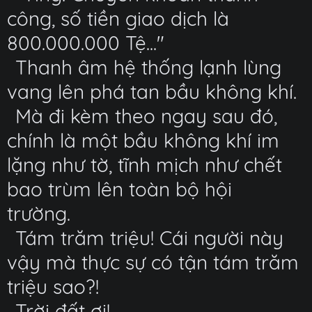
công, số tiền giao dịch là
800.000.000 Tệ..."
Thanh âm hệ thống lạnh lùng
vang lên phá tan bầu không khí.
Mà đi kèm theo ngay sau đó,
chính là một bầu không khí im
lặng như tờ, tĩnh mịch như chết
bao trùm lên toàn bộ hội
trường.
Tám trăm triệu! Cái người này
vậy mà thực sự có tận tám trăm
triệu sao?!
Trời đất ơi!