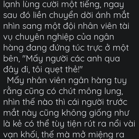
lạnh lùng cười một tiếng, ngay
sau đó liền chuyển dời ánh mắt
nhìn sang một đội nhân viên tài
vụ chuyên nghiệp của ngân
hàng đang đứng túc trực ở một
bên, "Mấy người các anh qua
đây đi, tôi quẹt thẻ!"
Mấy nhân viên ngân hàng tuy
rằng cũng có chút mông lung,
nhìn thế nào thì cái người trước
mắt này cũng không giống như
là kẻ có thể tùy tiện rút ra nổi vài
vạn khối, thế mà mở miệng ra