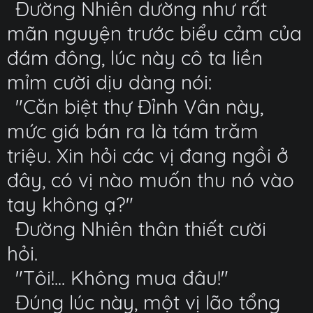
Đường Nhiên dường như rất
mãn nguyện trước biểu cảm của
đám đông, lúc này cô ta liền
mỉm cười dịu dàng nói:
"Căn biệt thự Đỉnh Vân này,
mức giá bán ra là tám trăm
triệu. Xin hỏi các vị đang ngồi ở
đây, có vị nào muốn thu nó vào
tay không ạ?"
Đường Nhiên thân thiết cười
hỏi.
"Tôi!... Không mua đâu!"
Đúng lúc này, một vị lão tổng