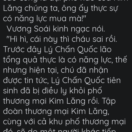
Lăng chúng ta, ông ấy thực sự
có năng lực mua mà!"
Vương Soái kinh ngạc nói.
"Hì hì, cái này thì cháu sai rồi.
Trước đây Lý Chấn Quốc lão
tổng quả thực là có năng lực, thế
nhưng hiện tại, chú đã nhận
được tin tức, Lý Chấn Quốc tiên
sinh đã bị điều ly khỏi phố
thương mại Kim Lăng rồi. Tập
đoàn thương mại Kim Lăng,
cùng với cả khu phố thương mại
đó, sẽ do một người khác tiếp