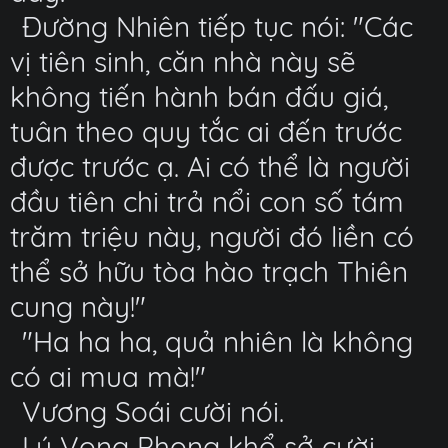
Đường Nhiên tiếp tục nói: "Các
vị tiên sinh, căn nhà này sẽ
không tiến hành bán đấu giá,
tuân theo quy tắc ai đến trước
được trước ạ. Ai có thể là người
đầu tiên chi trả nổi con số tám
trăm triệu này, người đó liền có
thể sở hữu tòa hào trạch Thiên
cung này!"
"Ha ha ha, quả nhiên là không
có ai mua mà!"
Vương Soái cười nói.
Lý Vọng Phong khổ sở cười