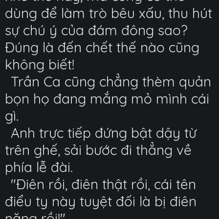
dùng để làm trò bêu xấu, thu hút
sự chú ý của đám đông sao?
Đúng là đến chết thế nào cũng
không biết!
Trần Ca cũng chẳng thèm quản
bọn họ đang mắng mỏ mình cái
gì.
Anh trực tiếp đứng bật dậy từ
trên ghế, sải bước đi thẳng về
phía lễ đài.
"Điên rồi, điên thật rồi, cái tên
điểu ty này tuyệt đối là bị điên
nặng rồi!"