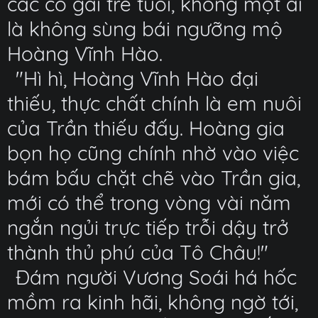
các cô gái trẻ tuổi, không một ai
là không sùng bái ngưỡng mộ
Hoàng Vĩnh Hào.
"Hì hì, Hoàng Vĩnh Hào đại
thiếu, thực chất chính là em nuôi
của Trần thiếu đấy. Hoàng gia
bọn họ cũng chính nhờ vào việc
bám bấu chặt chẽ vào Trần gia,
mới có thể trong vòng vài năm
ngắn ngủi trực tiếp trỗi dậy trở
thành thủ phú của Tô Châu!"
Đám người Vương Soái há hốc
mồm ra kinh hãi, không ngờ tới,