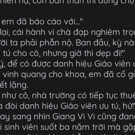
thiên hạ, còn bản thân thì đứng ch
em đã báo cáo với..."
ại, cái hành vi chà đạp nghiêm trọ
ười ta phải phẫn nộ. Ban đầu, kỳ n
tú cho cô, nhưng giờ thì dẹp đi!"
ý, để có được danh hiệu Giáo viên 
i vinh quang cho khoa, em đã cố g
t lặng.
y như cô, nhà trường có tiếp tục th
 đòi danh hiệu Giáo viên ưu tú, hứ!
quay sang nhìn Giang Vi Vi cũng đ
i sinh viên suốt ba năm trời mà g