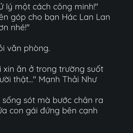
xử lý một cách công minh!"
yên góp cho bạn Hác Lan Lan
ơn nhé!"
ỏi văn phòng.
i xin ăn ở trong trường suốt
ười thật..." Mạnh Thải Như
ng sống sót mà bước chân ra
ứa con gái đứng bên cạnh