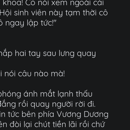
ìm khoa! Cô nói xem ngoài cái
Hội sinh viên này tạm thời cô
ô ngay lập tức!"
chắp hai tay sau lưng quay
i nói câu nào mà!
 phóng ánh mắt lạnh thấu
ắng rồi quay người rời đi.
tin tức bên phía Vương Dương
đòi lại chút tiền lãi rồi chứ