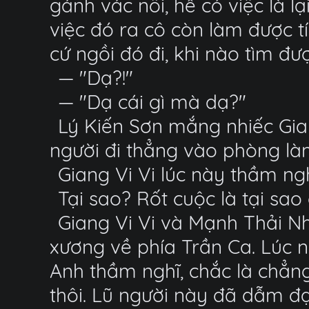
gánh vác nổi, hễ có việc là l
việc đó ra cô còn làm được tí
cứ ngồi đó đi, khi nào tìm đư
— "Dạ?!"
— "Dạ cái gì mà dạ?"
Lý Kiến Sơn mắng nhiếc Gian
người đi thẳng vào phòng làm
Giang Vi Vi lúc này thầm ng
Tại sao? Rốt cuộc là tại sao
Giang Vi Vi và Mạnh Thải Nh
xương về phía Trần Ca. Lúc n
Anh thầm nghĩ, chắc là chẳn
thôi. Lũ người này đã dẫm đạp