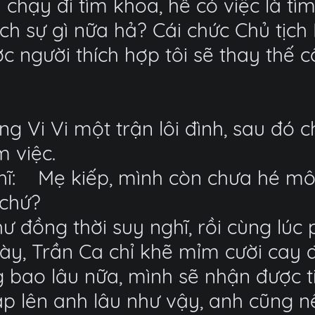
ại chạy đi tìm khoa, hễ có việc là t
ch sự gì nữa hả? Cái chức Chủ tịch 
ợc người thích hợp tôi sẽ thay thế c
g Vi Vi một trận lôi đình, sau đó 
 việc.
hĩ:
Mẹ kiếp, mình còn chưa hé mô
 chứ?
ư đồng thời suy nghĩ, rồi cùng lúc
ày, Trần Ca chỉ khẽ mỉm cười cay đ
g bao lâu nữa, mình sẽ nhận được 
 lên anh lâu như vậy, anh cũng nên 