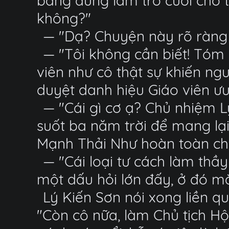
bảng đứng làm trò cười cho 
không?"
— "Dạ? Chuyện này rõ ràng 
— "Tôi không cần biết! Tóm l
viên như cô thật sự khiến ng
duyệt danh hiệu Giáo viên ưu 
— "Cái gì cơ ạ? Chủ nhiệm L
suốt ba năm trời để mang lạ
Mạnh Thải Như hoàn toàn chế
— "Cái loại tư cách làm thầ
một dấu hỏi lớn đấy, ở đó mà
Lý Kiến Sơn nói xong liền 
"Còn cô nữa, làm Chủ tịch Hộ