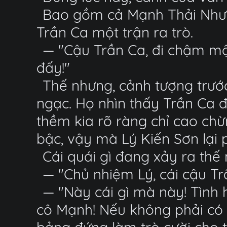
Bao gồm cả Mạnh Thải Như, t
Trần Ca một trận ra trò.
— "Cậu Trần Ca, đi chậm mộ
đấy!"
Thế nhưng, cảnh tượng trước
ngạc. Họ nhìn thấy Trần Ca 
thềm kia rõ ràng chỉ cao chừ
bậc, vậy mà Lý Kiến Sơn lại 
Cái quái gì đang xảy ra thế
— "Chủ nhiệm Lý, cái cậu Trầ
— "Này cái gì mà này! Tình h
cô Mạnh! Nếu không phải có c