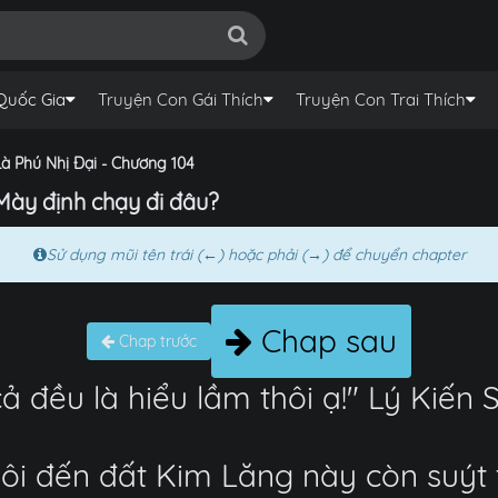
Quốc Gia
Truyện Con Gái Thích
Truyện Con Trai Thích
Là Phú Nhị Đại - Chương 104
 Mày định chạy đi đâu?
Sử dụng mũi tên trái (←) hoặc phải (→) để chuyển chapter
Chap sau
Chap trước
cả đều là hiểu lầm thôi ạ!" Lý Kiến
Tôi đến đất Kim Lăng này còn suýt 