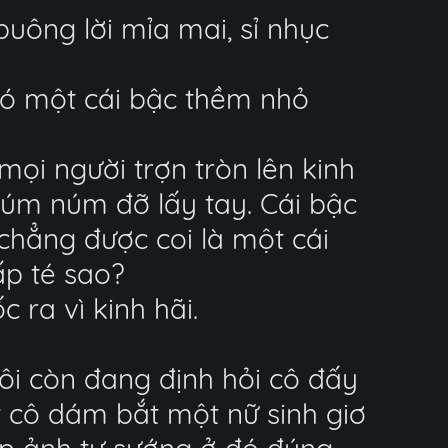
uông lời mỉa mai, sỉ nhục
có một cái bậc thềm nhỏ
mọi người trợn tròn lên kinh
húm núm đỡ lấy tay. Cái bậc
chẳng được coi là một cái
ấp té sao?
ra vì kinh hãi.
Tôi còn đang định hỏi cô đấy
t cô dám bắt một nữ sinh giơ