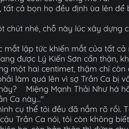
ất cả bọn họ đều định ùa lên để b
t chút nhé, chỗ này lúc xây dựng 
 mắt lập tức khiến mắt của tất cả 
đang được Lý Kiến Sơn cẩn thận, k
ng một hai centimet, thậm chí còn 
phải làm quá lên vì sợ Trần Ca bị v
 này?
Miệng Mạnh Thải Như há hốc 
n Ca này..."
ình cụ thể tôi đều đã nắm rõ rồi. 
ậu Trần Ca nói, tôi còn không biế