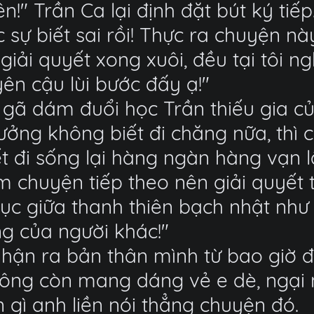
!" Trần Ca lại định đặt bút ký tiếp
hực sự biết sai rồi! Thực ra chuyện 
giải quyết xong xuôi, đều tại tôi n
ên cậu lùi bước đấy ạ!"
 gã dám đuổi học Trần thiếu gia củ
trưởng không biết đi chăng nữa, thì
t đi sống lại hàng ngàn hàng vạn lầ
em chuyện tiếp theo nên giải quyế
ục giữa thanh thiên bạch nhật như
ng của người khác!"
hận ra bản thân mình từ bao giờ đ
hông còn mang dáng vẻ e dè, ngại
 gì anh liền nói thẳng chuyện đó.