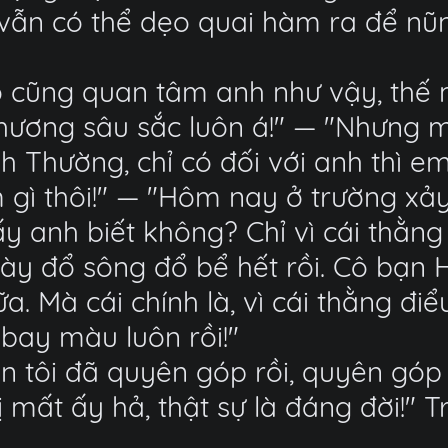
ẫn có thể dẹo quai hàm ra để nũn
ào cũng quan tâm anh như vậy, thế
n thương sâu sắc luôn á!" — "Nhưn
h Thường, chỉ có đối với anh thì e
gì thôi!" — "Hôm nay ở trường xảy
 anh biết không? Chỉ vì cái thằng 
y đổ sông đổ bể hết rồi. Cô bạn 
. Mà cái chính là, vì cái thằng đi
bay màu luôn rồi!"
n tôi đã quyên góp rồi, quyên góp
ị mất ấy hả, thật sự là đáng đời!" 