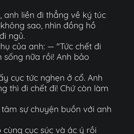
 anh liền đi thẳng về ký túc
 không sao, nhìn đồng hồ
đi ngủ.
ụ của anh: — "Tức chết đi
n sống nữa rồi! Anh bảo
ấy cục tức nghẹn ở cổ. Anh
 thì đi chết đi! Chứ còn làm
n tâm sự chuyện buồn với anh
 cùng cục súc và ác ý rồi