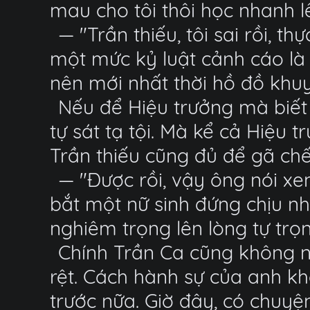
mau cho tôi thôi học nhanh lên
— "Trần thiếu, tôi sai rồi, t
một mức kỷ luật cảnh cáo là 
nên mới nhất thời hồ đồ khuy
Nếu để Hiệu trưởng mà biết
tự sát tạ tội. Mà kể cả Hiệu 
Trần thiếu cũng đủ để gã chế
— "Được rồi, vậy ông nói x
bắt một nữ sinh đứng chịu nh
nghiêm trọng lên lòng tự trọ
Chính Trần Ca cũng không n
rệt. Cách hành sự của anh k
trước nữa. Giờ đây, có chuyện