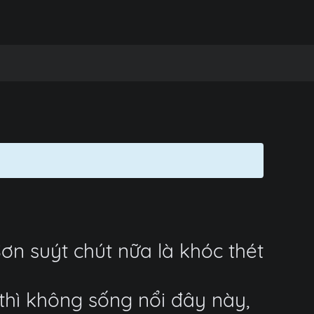
 Sơn suýt chút nữa là khóc thét
thì không sống nổi đây này,