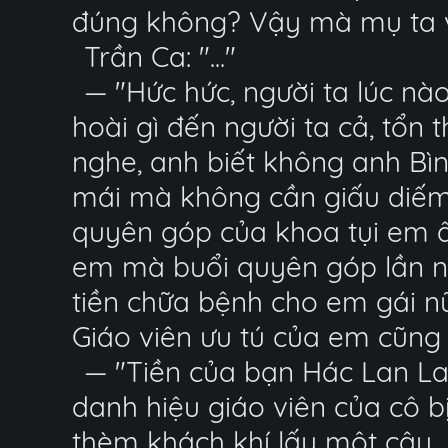
đúng không? Vậy mà mụ ta v
Trần Ca: "..."
— "Hức hức, người ta lúc n
hoài gì đến người ta cả, tổ
nghe, anh biết không anh Bìn
mái mà không cần giấu diếm 
quyên góp của khoa tụi em ấy
em mà buổi quyên góp lần nà
tiền chữa bệnh cho em gái nữa
Giáo viên ưu tú của em cũng 
— "Tiền của bạn Hác Lan La
danh hiệu giáo viên của cô b
thèm khách khí lấy một câu.