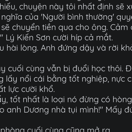
hiếu, chuyện này tôi nhất định sẽ 
nghĩa của 'Người bình thường' qu
 sẽ chuyển tiền qua cho ông. Cảm 
" Lý Kiến Sơn cười híp cả mắt.
 hài lòng. Anh đứng dậy và rời kh
y cuối cùng vẫn bị đuổi học thôi. Đ
g lấy nổi cái bằng tốt nghiệp, nực c
t lực cười khổ.
ấy, tốt nhất là loại nó đừng có hò
o anh Dương nhà tụi mình!" Mấy đ
 phòng cuối cùng cũng mở ra.