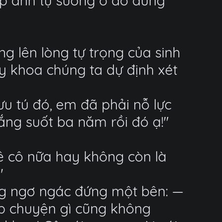
ụp ảnh tự sướng ở đó đúng
ng lên lòng tự trọng của sinh
ày khoa chúng ta dự định xét
ưu tú đó, em đã phải nỗ lực
ắng suốt ba năm rồi đó ạ!"
uê cô nữa hay không còn là
"
ang ngơ ngác đứng một bên: —
ặp chuyện gì cũng không