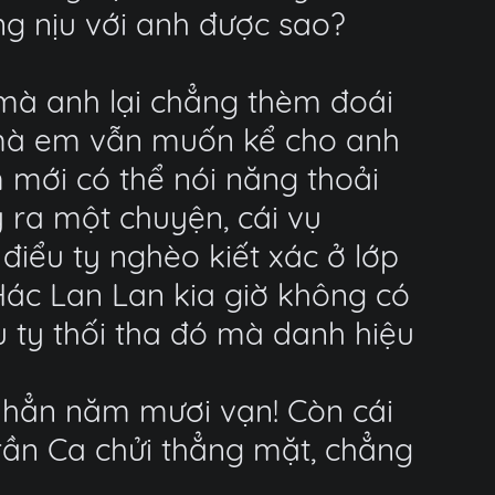
g nịu với anh được sao?
 mà anh lại chẳng thèm đoái
g mà em vẫn muốn kể cho anh
m mới có thể nói năng thoải
 ra một chuyện, cái vụ
điểu ty nghèo kiết xác ở lớp
Hác Lan Lan kia giờ không có
ểu ty thối tha đó mà danh hiệu
 hẳn năm mươi vạn! Còn cái
Trần Ca chửi thẳng mặt, chẳng