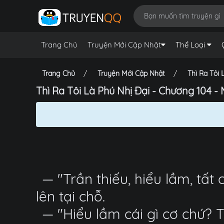
Trang Chủ
Truyện Mới Cập Nhật
Thể Loại
Trang Chủ
Truyện Mới Cập Nhật
Thì Ra Tôi 
Thì Ra Tôi Là Phú Nhị Đại - Chương 104 -
— "Trần thiếu, hiểu lầm, tất 
lên tại chỗ.
— "Hiểu lầm cái gì cơ chứ? 