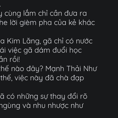
.
này cùng lắm chỉ cần đưa ra
ghe lời gièm pha của kẻ khác
a Kim Lăng, gã chỉ có nước
 cái việc gã dám đuổi học
n rồi!
t thế nào đây? Mạnh Thải Như
 thế, việc này đã chà đạp
ã có những sự thay đổi rõ
 ngùng và nhu nhược như