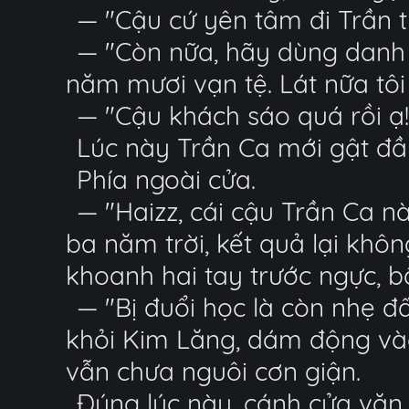
— "Cậu cứ yên tâm đi Trần t
— "Còn nữa, hãy dùng danh 
năm mươi vạn tệ. Lát nữa tôi
— "Cậu khách sáo quá rồi ạ!
Lúc này Trần Ca mới gật đầu
Phía ngoài cửa.
— "Haizz, cái cậu Trần Ca nà
ba năm trời, kết quả lại khôn
khoanh hai tay trước ngực, bấ
— "Bị đuổi học là còn nhẹ đ
khỏi Kim Lăng, dám động và
vẫn chưa nguôi cơn giận.
Đúng lúc này, cánh cửa văn