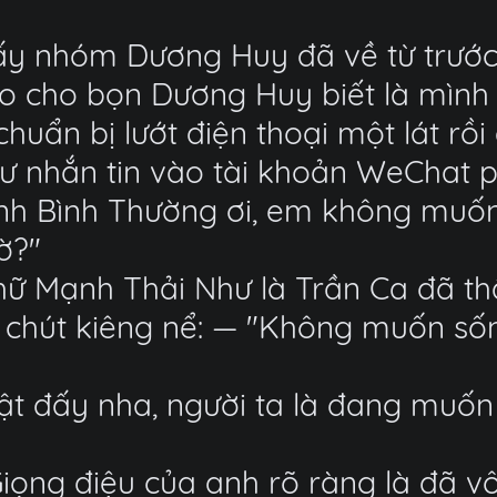
hấy nhóm Dương Huy đã về từ trước,
áo cho bọn Dương Huy biết là mình
huẩn bị lướt điện thoại một lát rồi 
ư nhắn tin vào tài khoản WeChat ph
 Anh Bình Thường ơi, em không muố
ờ?"
chữ Mạnh Thải Như là Trần Ca đã th
g chút kiêng nể: — "Không muốn sống
hật đấy nha, người ta là đang muố
Giọng điệu của anh rõ ràng là đã vô