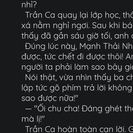
nhỉ?
Trần Ca quay lại lớp học, t
xá nằm nghỉ ngơi. Sau khi b
thấy đã gần sáu giờ tối, anh c
Đúng lúc này, Mạnh Thải Nh
được, tức chết đi được thôi!
người ta phải làm sao bây gi
Nói thật, vừa nhìn thấy ba 
lập tức gõ phím trả lời khôn
sao được nữa!"
— "Ối chu cha! Đáng ghét t
mà lị!"
Trần Ca hoàn toàn cạn lời. 