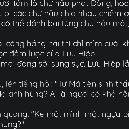
ười tám lộ chư hầu phạt Đổng, hoà
 bị các chư hầu chia nhau chiếm c
 có thể đánh bại từng chư hầu một, 
 càng hăng hái thì chỉ mỉm cười kh
ợc đảm lược của Lưu Hiệp.
mai đang sôi sùng sục. Lưu Hiệp lầ
lên tiếng hỏi: "Tư Mã tiên sinh thấ
 là anh hùng? Ai là người có khả 
nh quang: "Kẻ một mình một ngựa b
 hùng?"