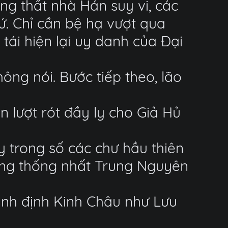
ng thất nhà Hán suy vi, các
ứ. Chỉ cần bệ hạ vượt qua
tái hiện lại uy danh của Đại
ông nói. Bước tiếp theo, lão
n lượt rót đầy ly cho Giả Hủ
y trong số các chư hầu thiên
năng thống nhất Trung Nguyên
ình định Kinh Châu như Lưu