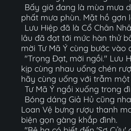
Bấy giờ đang là mùa mưa dầm,
phất mưa phùn. Mặt hồ gợn l
Lưu Hiệp đã là Cổ Chân Nhân
lâu đã đạt tới mức hàn thử 
mời Tư Mã Ý cùng bước vào 
"Trọng Đạt, mời ngồi." Lưu Hi
kịp cùng nhau uống chén rư
hãy cùng uống với trẫm một 
Tư Mã Ý ngồi xuống trong đì
Bóng dáng Giả Hủ cũng nhan
Loan Vệ bưng rượu thanh mai
biện gọn gàng khắp đình.
"Bệ hạ có biết đến 'Sơ Cửu