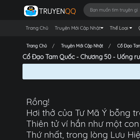
Trang Chủ
Truyện Mới Cập Nhật
Thể Loại
Trang Chủ
Truyện Mới Cập Nhật
Cổ Đạo Ta
Cổ Đạo Tam Quốc - Chương 50 - Uống rư
Rồng!
Hơi thở của Tư Mã Ý bỗng t
Thiên tử ví hắn như một con
Thứ nhất, trong lòng Lưu Hi