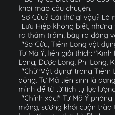
khơi mào câu chuyện.
Sơ Cửu? Cái thứ gì vậy? Là
Lưu Hiệp không biết, nhưng 
ra thâm trầm, bày ra dáng 
"Sơ Cửu, Tiềm Long vật dụng
Tư Mã Ý, liền giải thích: "Ki
Long, Dược Long, Phi Long, 
"Chữ 'Vật dụng' trong Tiềm 
động. Tư Mã tiên sinh là đang
mình để từ từ tích tụ lực lượng
"Chính xác!" Tư Mã Ý phóng
mỏng, sương khói cuộn trào 