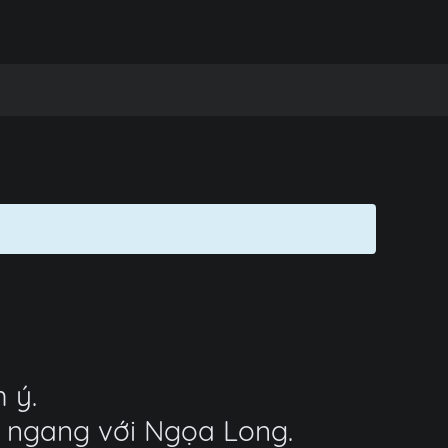
 ý.
nh ngang với Ngọa Long.