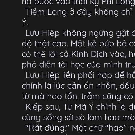
hạ bước vào thời kỳ Phi Long,
Tiềm Long ở đây không chỉ 
Ý.
Lưu Hiệp không ngừng gật đầ
độ thật cao. Một kẻ búp bê 
có thể lôi cả Kinh Dịch vào,
phô diễn tài học của mình tr
Lưu Hiệp liền phối hợp để hắ
chính là lúc cần ẩn nhẫn, dẫ
từ mà hao tổn, trẫm cũng có 
Kiếp sau, Tư Mã Ý chính là 
cùng sống sờ sờ làm hao mòn
"Rất đúng." Một chữ "hao" 