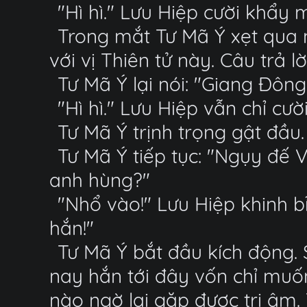
"Hì hì." Lưu Hiệp cười khẩy 
Trong mắt Tư Mã Ý xẹt qua 
với vị Thiên tử này. Câu trả l
Tư Mã Ý lại nói: "Giang Đôn
"Hì hì." Lưu Hiệp vẫn chỉ cư
Tư Mã Ý trịnh trọng gật đầu.
Tư Mã Ý tiếp tục: "Ngụy đế V
anh hùng?"
"Nhổ vào!" Lưu Hiệp khinh 
hắn!"
Tư Mã Ý bắt đầu kích động. 
nay hắn tới đây vốn chỉ muố
nào ngờ lại gặp được tri âm. 