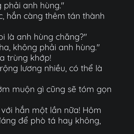
g phải anh hùng."
c, hắn càng thêm tán thành
oi là anh hùng chăng?"
cha, không phải anh hùng."
ữa trùng khớp!
rộng lương nhiều, có thể là
 sớm muộn gì cũng sẽ tóm gọn
p với hắn một lần nữa! Hôm
đáng để phò tá hay không,