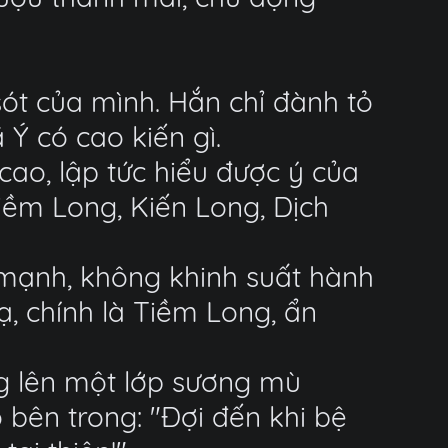
sót của mình. Hắn chỉ đành tỏ
 có cao kiến gì.
cao, lập tức hiểu được ý của
Tiềm Long, Kiến Long, Dịch
c mạnh, không khinh suất hành
hạ, chính là Tiềm Long, ẩn
g lên một lớp sương mù
bên trong: "Đợi đến khi bệ