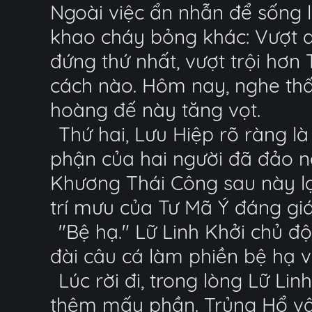
Ngoài việc ẩn nhẫn để sống 
khao cháy bỏng khác: Vượt 
đứng thứ nhất, vượt trội hơ
cách nào. Hôm nay, nghe thấy
hoàng đế này tăng vọt.
Thứ hai, Lưu Hiệp rõ ràng l
phận của hai người đã đảo n
Khương Thái Công sau này lại
trí mưu của Tư Mã Ý đáng giá
"Bệ hạ." Lữ Linh Khởi chủ độ
đài câu cá làm phiền bệ hạ v
Lúc rời đi, trong lòng Lữ Li
thêm mấy phần. Trủng Hổ vậy 