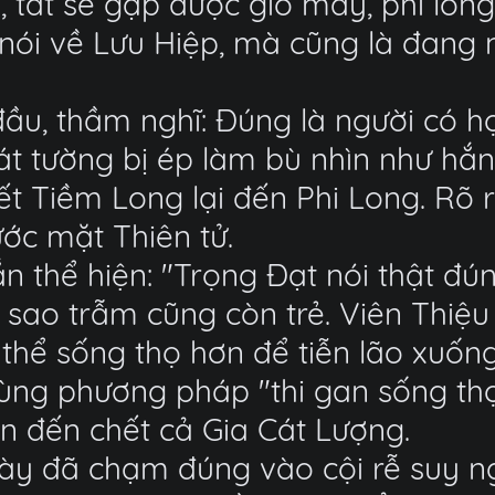
 tất sẽ gặp được gió mây, phi long 
nói về Lưu Hiệp, mà cũng là đang 
u, thầm nghĩ: Đúng là người có họ
cát tường bị ép làm bù nhìn như hắ
 hết Tiềm Long lại đến Phi Long. R
ước mặt Thiên tử.
n thể hiện: "Trọng Đạt nói thật đú
u sao trẫm cũng còn trẻ. Viên Thiệu
thể sống thọ hơn để tiễn lão xuốn
dùng phương pháp "thi gan sống thọ
 đến chết cả Gia Cát Lượng.
này đã chạm đúng vào cội rễ suy ng