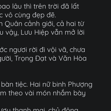
 lâu thì trên trời đã lất
c vô cùng đẹp đẽ.
 Quân cảnh giới, cả hai từ
u vậy, Lưu Hiệp vẫn mở lời
ớc ngươi rời đi vội vã, chưa
gười, Trọng Đạt và Văn Hòa
bàn tiệc. Hai nữ binh Phượng
 kèm theo vài món nhắm bày
ượu thanh mai, chủ động