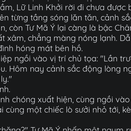
 Lữ Linh Khởi rời đi chưa được bao
ên từng tầng sóng lăn tăn, cảnh sắ
, còn Tư Mã Ý lại càng là bậc Chân
bất xâm, chẳng màng nóng lạnh. Dẫ
đình hóng mát bên hồ.
ệp ngồi vào vị trí chủ tọa: "Lần trư
ợu. Hôm nay cảnh sắc động lòng n
ly."
nh.
h chóng xuất hiện, cùng ngồi vào 
 cùng một chiếc lò sưởi nhỏ tới,
' chăng?" Tư Mã Ý nhấp một ngụm r