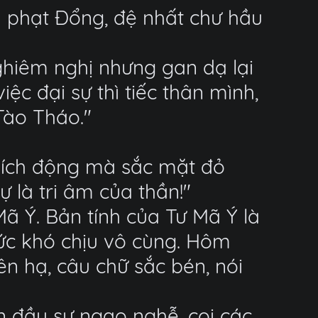
hủ phạt Đổng, đệ nhất chư hầu
nghiêm nghị nhưng gan dạ lại
c đại sự thì tiếc thân mình,
Tào Tháo."
 kích động mà sắc mặt đỏ
 là tri âm của thần!"
ã Ý. Bản tính của Tư Mã Ý là
mức khó chịu vô cùng. Hôm
n hạ, câu chữ sắc bén, nói
n đầy sự ngạo nghễ, coi các