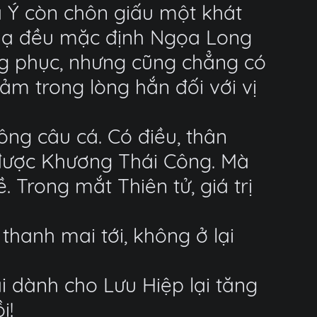
ã Ý còn chôn giấu một khát
 hạ đều mặc định Ngọa Long
ng phục, nhưng cũng chẳng có
ảm trong lòng hắn đối với vị
ông câu cá. Có điều, thân
 được Khương Thái Công. Mà
Trong mắt Thiên tử, giá trị
thanh mai tới, không ở lại
ái dành cho Lưu Hiệp lại tăng
i!