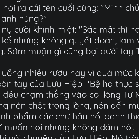
, nói ra cái tên cuối cùng: "Minh c
à anh hùng?"
 nụ cười khinh miệt: "Sắc mặt thì 
 kế nhưng không quyết đoán, làm việ
g. Sớm muộn gì cũng bại dưới tay 
ã uống nhiều rượu hay vì quá mức
àn tay của Lưu Hiệp: "Bệ hạ thực sự
 đều chạm thẳng vào cõi lòng Tư M
ũng nén chặt trong lòng, nén đến 
ình phẩm các chư hầu nổi danh thiê
 Ý muốn nói nhưng không dám nói.
hi nói chuyện của Lưu Hiệp. Nó trà