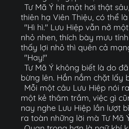
Tư Mã Ý hít một hơi thật sâu
thiên hạ Viên Thiệu, có thể l
"Hì hì." Lưu Hiệp vẫn nở một
nhỏ nhen, thích bày mưu tính
thấy lợi nhỏ thì quên cả mạn
"Hay!"
Tư Mã Ý không biết là do đ
bừng lên. Hắn nắm chặt lấy b
Mỗi một câu Lưu Hiệp nói ra
một kẻ thâm trầm, việc gì c
nay nghe Lưu Hiệp lần lượt b
ra toàn những lời mà Tư Mã
Quan trọng hơn là ngữ khí k