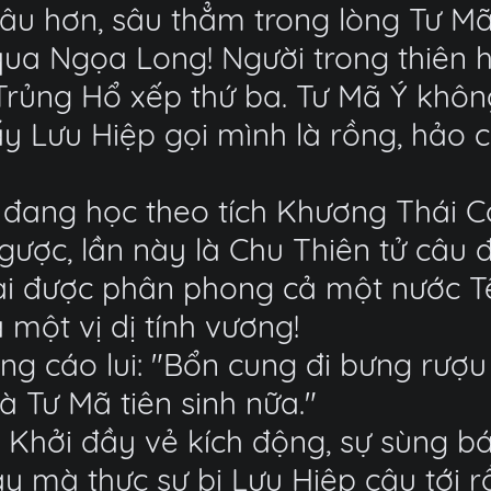
lâu hơn, sâu thẳm trong lòng Tư M
qua Ngọa Long! Người trong thiên
n Trủng Hổ xếp thứ ba. Tư Mã Ý khô
 Lưu Hiệp gọi mình là rồng, hảo c
à đang học theo tích Khương Thái C
gược, lần này là Chu Thiên tử câu
 được phân phong cả một nước Tề. 
 một vị dị tính vương!
ng cáo lui: "Bổn cung đi bưng rượu 
à Tư Mã tiên sinh nữa."
nh Khởi đầy vẻ kích động, sự sùng b
mà thực sự bị Lưu Hiệp câu tới rồ