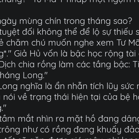
 ngày mùng chín trong tháng sao?
tuyệt đối không thể để lộ sự thiếu 
vẻ chăm chú muốn nghe xem Tư Mã Ý
*." Giả Hủ vốn là bậc học rộng tài 
nh Dịch chia rồng làm các tầng bậc: 
Kháng Long."
Long nghĩa là ẩn nhẫn tích lũy sứ
 nói về trạng thái hiện tại của bệ 
."
 tầm mắt nhìn ra mặt hồ đang dân
trông như có rồng đang khuấy đảo 