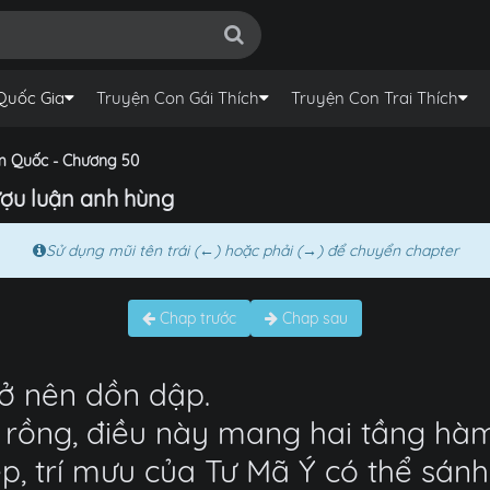
Quốc Gia
Truyện Con Gái Thích
Truyện Con Trai Thích
m Quốc - Chương 50
ợu luận anh hùng
Sử dụng mũi tên trái (←) hoặc phải (→) để chuyển chapter
Chap trước
Chap sau
rở nên dồn dập.
 rồng, điều này mang hai tầng hàm
ệp, trí mưu của Tư Mã Ý có thể sá