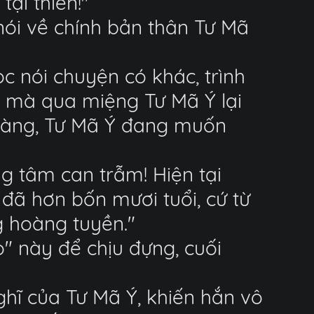
tại thiên!"
nói về chính bản thân Tư Mã
c nói chuyện có khác, trình
n mà qua miệng Tư Mã Ý lại
õ ràng, Tư Mã Ý đang muốn
ng tâm can trẫm! Hiện tại
 đã hơn bốn mươi tuổi, cứ từ
g hoàng tuyền."
" này để chịu đựng, cuối
hĩ của Tư Mã Ý, khiến hắn vô