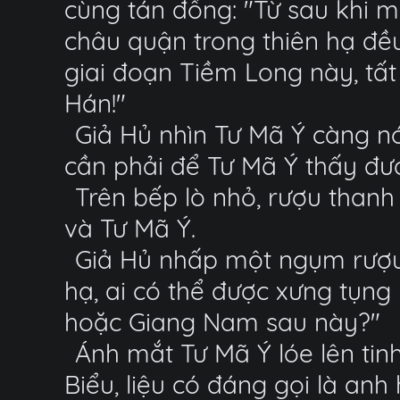
cùng tán đồng: "Từ sau khi m
châu quận trong thiên hạ đều
giai đoạn Tiềm Long này, tất
Hán!"
Giả Hủ nhìn Tư Mã Ý càng nói
cần phải để Tư Mã Ý thấy đư
Trên bếp lò nhỏ, rượu thanh 
và Tư Mã Ý.
Giả Hủ nhấp một ngụm rượu, 
hạ, ai có thể được xưng tụng
hoặc Giang Nam sau này?"
Ánh mắt Tư Mã Ý lóe lên ti
Biểu, liệu có đáng gọi là anh