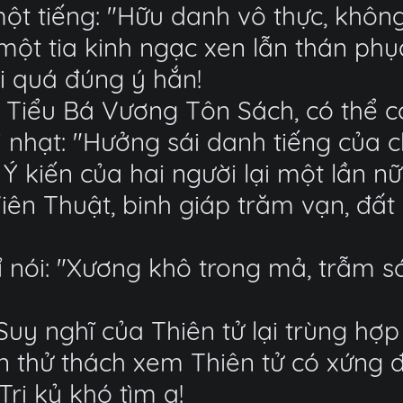
một tiếng: "Hữu danh vô thực, khôn
một tia kinh ngạc xen lẫn thán phụ
ời quá đúng ý hắn!
g Tiểu Bá Vương Tôn Sách, có thể c
ời nhạt: "Hưởng sái danh tiếng của 
 Ý kiến của hai người lại một lần n
iên Thuật, binh giáp trăm vạn, đất 
bỉ nói: "Xương khô trong mả, trẫm
Suy nghĩ của Thiên tử lại trùng hợ
n thử thách xem Thiên tử có xứng 
Tri kỷ khó tìm a!