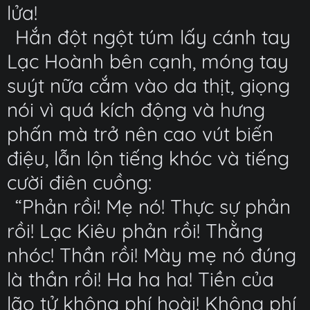
lửa!
Hắn đột ngột túm lấy cánh tay
Lạc Hoành bên cạnh, móng tay
suýt nữa cắm vào da thịt, giọng
nói vì quá kích động và hưng
phấn mà trở nên cao vút biến
điệu, lẫn lộn tiếng khóc và tiếng
cười điên cuồng:
“Phản rồi! Mẹ nó! Thực sự phản
rồi! Lạc Kiêu phản rồi! Thằng
nhóc! Thần rồi! Mày mẹ nó đúng
là thần rồi! Ha ha ha! Tiền của
lão tử không phí hoài! Không phí