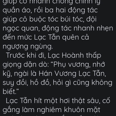
giúp cô nhanh chóng chỉnh lý
quần áo, rồi ba hai động tác
giúp cô buộc tóc búi tóc, đội
ngọc quan, động tác nhanh nhẹn
đến mức Lạc Tẫn quên cả
ngượng ngùng.
Trước khi đi, Lạc Hoành thấp
giọng dặn dò: “Phụ vương, nhớ
kỹ, ngài là Hán Vương Lạc Tẫn,
suy đồi, hồ đồ, hỏi gì cũng không
biết.”
Lạc Tẫn hít một hơi thật sâu, cố
gắng làm nghiêm khuôn mặt