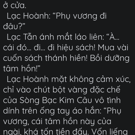
ở cửa.
Lạc Hoành: “Phụ vương đi
đâu?”
Lạc Tẫn ánh mắt láo liên: “À...
cái đó... đi... đi hiệu sách! Mua vài
cuốn sách thánh hiền! Bồi dưỡng
tâm hồn!”
Lạc Hoành mặt không cảm xúc,
chỉ vào chút bột vàng đặc chế
của Sòng Bạc Kim Câu vô tình
dính trên ống tay áo hắn: “Phụ
vương, cái tâm hồn này của
ngài, khá tốn tiền đấy. Vốn liếng