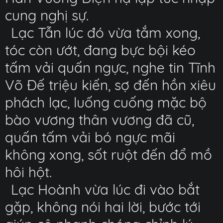
cung nghị sự.
Lạc Tẫn lúc đó vừa tắm xong,
tóc còn ướt, đang bực bội kéo
tấm vải quấn ngực, nghe tin Tĩnh
Võ Đế triệu kiến, sợ đến hồn xiêu
phách lạc, luống cuống mặc bộ
bào vương thân vương đã cũ,
quấn tấm vải bó ngực mãi
không xong, sốt ruột đến đổ mồ
hôi hột.
Lạc Hoành vừa lúc đi vào bắt
gặp, không nói hai lời, bước tới