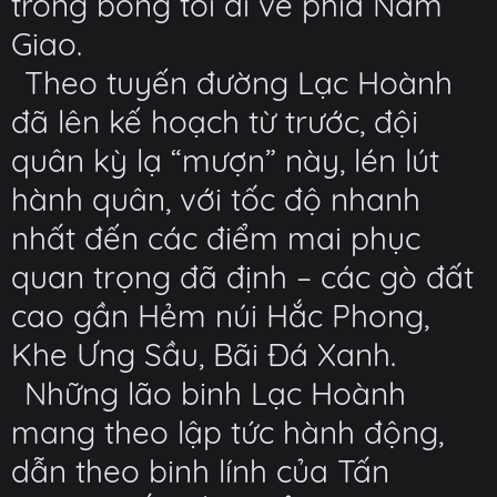
trong bóng tối đi về phía Nam
Giao.
Theo tuyến đường Lạc Hoành
đã lên kế hoạch từ trước, đội
quân kỳ lạ “mượn” này, lén lút
hành quân, với tốc độ nhanh
nhất đến các điểm mai phục
quan trọng đã định – các gò đất
cao gần Hẻm núi Hắc Phong,
Khe Ưng Sầu, Bãi Đá Xanh.
Những lão binh Lạc Hoành
mang theo lập tức hành động,
dẫn theo binh lính của Tấn