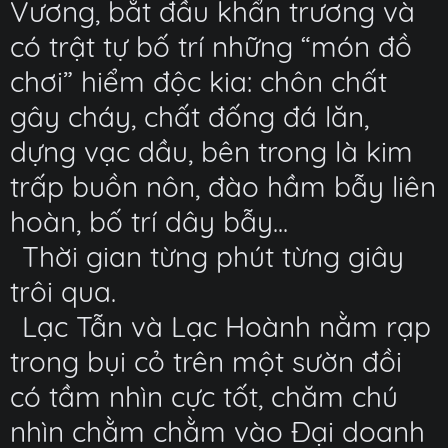
Vương, bắt đầu khẩn trương và
có trật tự bố trí những “món đồ
chơi” hiểm độc kia: chôn chất
gây cháy, chất đống đá lăn,
dựng vạc dầu, bên trong là kim
trấp buồn nôn, đào hầm bẫy liên
hoàn, bố trí dây bẫy...
Thời gian từng phút từng giây
trôi qua.
Lạc Tẫn và Lạc Hoành nằm rạp
trong bụi cỏ trên một sườn đồi
có tầm nhìn cực tốt, chăm chú
nhìn chằm chằm vào Đại doanh