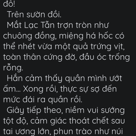
đô!
Trên sườn đồi.
Mắt Lạc Tẫn trợn tròn như
chuông đồng, miệng há hốc có
thể nhét vừa một quả trứng vịt,
toàn thân cứng đờ, đầu óc trống
rỗng.
Hắn cảm thấy quần mình ướt
ấm... Xong rồi, thực sự sợ đến
mức đái ra quần rồi.
Giây tiếp theo, niềm vui sướng
tột độ, cảm giác thoát chết sau
tai ương lớn, phun trào như núi