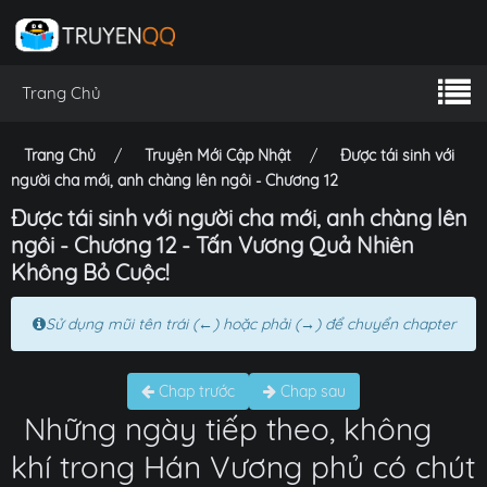
Trang Chủ
Trang Chủ
Truyện Mới Cập Nhật
Được tái sinh với
người cha mới, anh chàng lên ngôi - Chương 12
Được tái sinh với người cha mới, anh chàng lên
ngôi - Chương 12 - Tấn Vương Quả Nhiên
Không Bỏ Cuộc!
Sử dụng mũi tên trái (←) hoặc phải (→) để chuyển chapter
Chap trước
Chap sau
Những ngày tiếp theo, không
khí trong Hán Vương phủ có chút