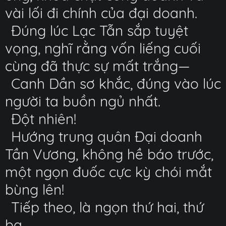
vài lối đi chính của đại doanh.
Đúng lúc Lạc Tẫn sắp tuyệt
vọng, nghĩ rằng vốn liếng cuối
cùng đã thực sự mất trắng—
Canh Dần sơ khắc, đúng vào lúc
người ta buồn ngủ nhất.
Đột nhiên!
Hướng trung quân Đại doanh
Tần Vương, không hề báo trước,
một ngọn đuốc cực kỳ chói mắt
bùng lên!
Tiếp theo, là ngọn thứ hai, thứ
ba...