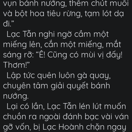
vụn bánh nướng, thêm chút muối
và bột hoa tiêu rừng, tạm lót dạ
đi.”
Lạc Tẫn nghi ngờ cầm một
miếng lên, cắn một miếng, mắt
sáng rỡ: “Ê! Cũng có mùi vị đấy!
Thơm!”
Lập tức quên luôn gà quay,
chuyên tâm giải quyết bánh
nướng.
Lại có lần, Lạc Tẫn lén lút muốn
chuồn ra ngoài đánh bạc vài ván
gỡ vốn, bị Lạc Hoành chặn ngay