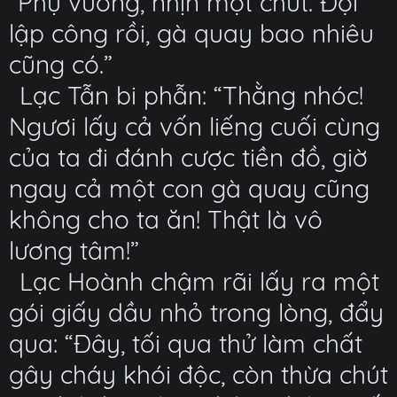
“Phụ vương, nhịn một chút. Đợi
lập công rồi, gà quay bao nhiêu
cũng có.”
Lạc Tẫn bi phẫn: “Thằng nhóc!
Ngươi lấy cả vốn liếng cuối cùng
của ta đi đánh cược tiền đồ, giờ
ngay cả một con gà quay cũng
không cho ta ăn! Thật là vô
lương tâm!”
Lạc Hoành chậm rãi lấy ra một
gói giấy dầu nhỏ trong lòng, đẩy
qua: “Đây, tối qua thử làm chất
gây cháy khói độc, còn thừa chút