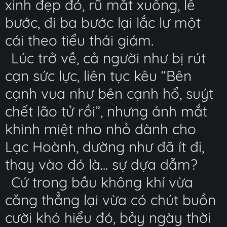
xinh đẹp đó, rũ mắt xuống, lê
bước, đi ba bước lại lắc lư một
cái theo tiểu thái giám.
Lúc trở về, cả người như bị rút
cạn sức lực, liên tục kêu “Bên
cạnh vua như bên cạnh hổ, suýt
chết lão tử rồi”, nhưng ánh mắt
khinh miệt nho nhỏ dành cho
Lạc Hoành, dường như đã ít đi,
thay vào đó là... sự dựa dẫm?
Cứ trong bầu không khí vừa
căng thẳng lại vừa có chút buồn
cười khó hiểu đó, bảy ngày thời