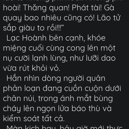
hoài! Thăng quan! Phát tài! Gà
quay bao nhiêu cũng có! Lão tử
sắp giàu to rồi!!!”
Lạc Hoành bên cạnh, khóe
miệng cuối cùng cong lên một
nụ cười lạnh lùng, như lưỡi dao
vừa rút khỏi vỏ.
Hắn nhìn dòng người quân
phản loạn đang cuồn cuộn dưới
chân núi, trong ánh mắt bùng
cháy lên ngọn lửa báo thù và
kiểm soát tất cả.
Màn kịch hay, bây giờ mới thực