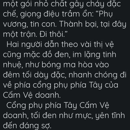
một gói nhỏ chất gây cháy đặc
chế, giọng điệu trầm ổn: “Phụ
vương, tin con. Thành bại, tại đây
một trận. Đi thôi.”
Hai người dẫn theo vài thị vệ
cũng mặc đồ đen, im lặng tinh
nhuệ, như bóng ma hòa vào
đêm tối dày đặc, nhanh chóng đi
về phía cổng phụ phía Tây của
Cấm Vệ doanh.
Cổng phụ phía Tây Cấm Vệ
doanh, tối đen như mực, yên tĩnh
đến đáng sợ.