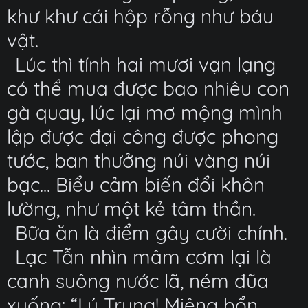
khư khư cái hộp rỗng như báu
vật.
Lúc thì tính hai mươi vạn lạng
có thể mua được bao nhiêu con
gà quay, lúc lại mơ mộng mình
lập được đại công được phong
tước, ban thưởng núi vàng núi
bạc... Biểu cảm biến đổi khôn
lường, như một kẻ tâm thần.
Bữa ăn là điểm gây cười chính.
Lạc Tẫn nhìn mâm cơm lại là
canh suông nước lã, ném đũa
xuống: “Lý Trung! Miệng bổn