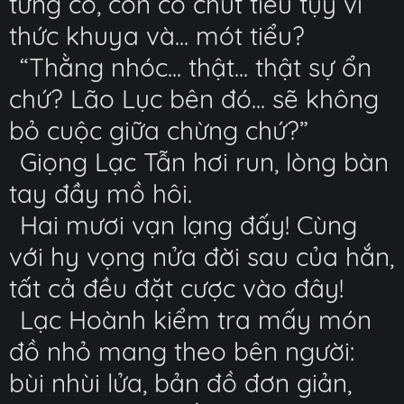
từng có, còn có chút tiều tụy vì
thức khuya và... mót tiểu?
“Thằng nhóc... thật... thật sự ổn
chứ? Lão Lục bên đó... sẽ không
bỏ cuộc giữa chừng chứ?”
Giọng Lạc Tẫn hơi run, lòng bàn
tay đầy mồ hôi.
Hai mươi vạn lạng đấy! Cùng
với hy vọng nửa đời sau của hắn,
tất cả đều đặt cược vào đây!
Lạc Hoành kiểm tra mấy món
đồ nhỏ mang theo bên người:
bùi nhùi lửa, bản đồ đơn giản,