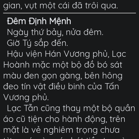
gian, vụt một cái đã trôi qua.
Đêm Định Mệnh
Ngày thứ bảy, nửa đêm.
Giờ Tý sắp đến.
Hậu viện Hán Vương phủ, Lạc
Hoành mặc một bộ đồ bó sát
màu đen gọn gàng, bên hông
đeo tín vật điều binh của Tấn
Vương phủ.
Lạc Tẫn cũng thay một bộ quần
áo cũ tiện cho hành động, trên
mặt là vẻ nghiêm trọng chưa