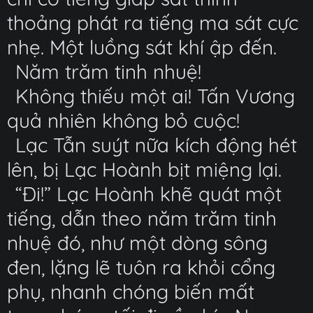
thoảng phát ra tiếng ma sát cực
nhẹ. Một luồng sát khí ập đến.
Năm trăm tinh nhuệ!
Không thiếu một ai! Tấn Vương
quả nhiên không bỏ cuộc!
Lạc Tẫn suýt nữa kích động hét
lên, bị Lạc Hoành bịt miệng lại.
“Đi!” Lạc Hoành khẽ quát một
tiếng, dẫn theo năm trăm tinh
nhuệ đó, như một dòng sông
đen, lặng lẽ tuôn ra khỏi cổng
phụ, nhanh chóng biến mất