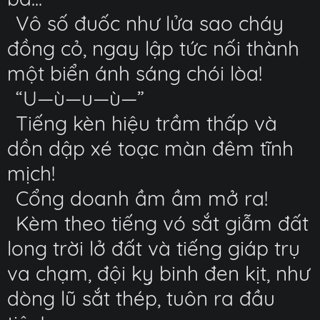
Vô số đuốc như lửa sao cháy
đồng cỏ, ngay lập tức nối thành
một biển ánh sáng chói lòa!
“U—ù—u—ù—”
Tiếng kèn hiệu trầm thấp và
dồn dập xé toạc màn đêm tĩnh
mịch!
Cổng doanh ầm ầm mở ra!
Kèm theo tiếng vó sắt giẫm đất
long trời lở đất và tiếng giáp trụ
va chạm, đội kỵ binh đen kịt, như
dòng lũ sắt thép, tuôn ra đầu