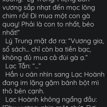
vương sắp nhạt đến mọc lông
chim rồi! Đi mua một con gà
quay! Phải là con to nhất, béo
nhất!”
Lý Trung mặt đơ ra: “Vương gia,
sổ sách... chỉ còn ba tiền bạc,
không đủ mua cả đùi gà ạ.”
Lạc Tẫn: “...”
Hắn u oán nhìn sang Lạc Hoành
đang im lặng gặm bánh bột mì
thô bên cạnh.
Lạc Hoành không ngẩng đầu: