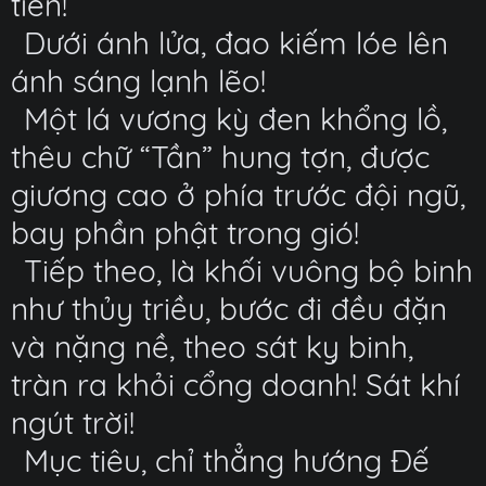
tiên!
Dưới ánh lửa, đao kiếm lóe lên
ánh sáng lạnh lẽo!
Một lá vương kỳ đen khổng lồ,
thêu chữ “Tần” hung tợn, được
giương cao ở phía trước đội ngũ,
bay phần phật trong gió!
Tiếp theo, là khối vuông bộ binh
như thủy triều, bước đi đều đặn
và nặng nề, theo sát kỵ binh,
tràn ra khỏi cổng doanh! Sát khí
ngút trời!
Mục tiêu, chỉ thẳng hướng Đế