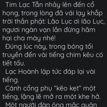
Tim Lạc Tẫn nhảy lên đến cổ
họng, trong lòng đã vái lạy khắp
trời thần phật: Lão Lục ơi lão Lục,
ngươi ngàn vạn lần đừng hãm
hại cha mày nhé!
Đúng lúc này, trong bóng tối
truyền đến vài tiếng chim kêu có
tiết tấu.
Lạc Hoành lập tức đáp lại vài
tiếng.
Cánh cổng phụ “kẽo kẹt” một
tiếng, lặng lẽ mở ra một khe hở.
Một người đàn ông mặc quân