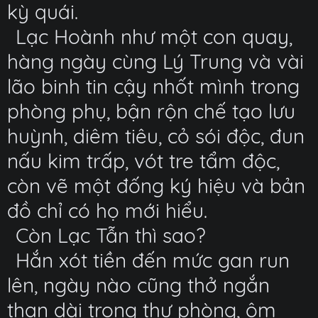
kỳ quái.
Lạc Hoành như một con quay,
hàng ngày cùng Lý Trung và vài
lão binh tin cậy nhốt mình trong
phòng phụ, bận rộn chế tạo lưu
huỳnh, diêm tiêu, cỏ sói độc, đun
nấu kim trấp, vót tre tẩm độc,
còn vẽ một đống ký hiệu và bản
đồ chỉ có họ mới hiểu.
Còn Lạc Tẫn thì sao?
Hắn xót tiền đến mức gan run
lên, ngày nào cũng thở ngắn
than dài trong thư phòng, ôm