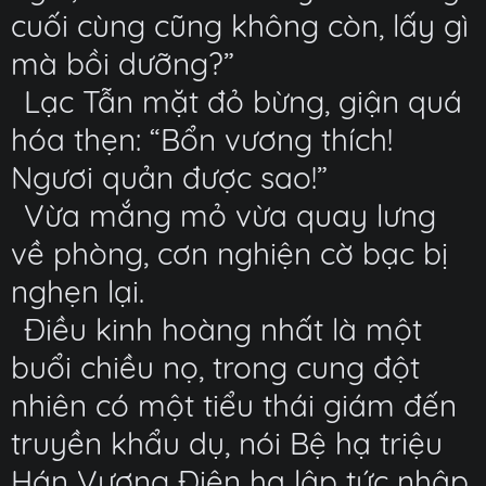
cuối cùng cũng không còn, lấy gì
mà bồi dưỡng?”
Lạc Tẫn mặt đỏ bừng, giận quá
hóa thẹn: “Bổn vương thích!
Ngươi quản được sao!”
Vừa mắng mỏ vừa quay lưng
về phòng, cơn nghiện cờ bạc bị
nghẹn lại.
Điều kinh hoàng nhất là một
buổi chiều nọ, trong cung đột
nhiên có một tiểu thái giám đến
truyền khẩu dụ, nói Bệ hạ triệu
Hán Vương Điện hạ lập tức nhập