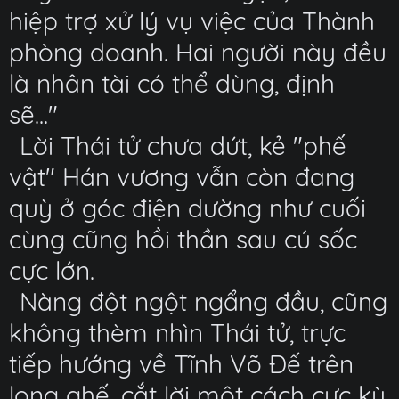
hiệp trợ xử lý vụ việc của Thành
phòng doanh. Hai người này đều
là nhân tài có thể dùng, định
sẽ..."
Lời Thái tử chưa dứt, kẻ "phế
vật" Hán vương vẫn còn đang
quỳ ở góc điện dường như cuối
cùng cũng hồi thần sau cú sốc
cực lớn.
Nàng đột ngột ngẩng đầu, cũng
không thèm nhìn Thái tử, trực
tiếp hướng về Tĩnh Võ Đế trên
long ghế, cắt lời một cách cực kỳ