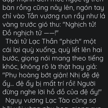
bàn rồng cũng nảy lên, ngón tay
chỉ vào Tần vương run rẩy như lá
vàng trước gió thu: "Nghịch tử!
Đồ nghịch tử ——!"
Thái tử Lạc Thần "phịch" một
cái lại quỳ xuống, quỳ lết lên hai
bước, giọng nói mang theo tiếng
khóc, không rõ là thật hay giả:
"Phụ hoàng bớt giận! Nhị đệ đệ
ấy... đệ ấy bị mất trí rồi! Người
đừng nghe lời hồ đồ của đệ ấy!"
Ngụy vương Lạc Tào cũng sợ