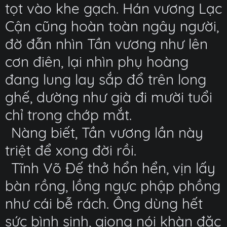
tọt vào khe gạch. Hán vương Lạc
Cận cũng hoàn toàn ngây người,
đờ đẫn nhìn Tần vương như lên
cơn điên, lại nhìn phụ hoàng
đang lung lay sắp đổ trên long
ghế, dường như già đi mười tuổi
chỉ trong chớp mắt.
Nàng biết, Tần vương lần này
triệt để xong đời rồi.
Tĩnh Võ Đế thở hổn hển, vịn lấy
bàn rồng, lồng ngực phập phồng
như cái bễ rách. Ông dùng hết
sức bình sinh, giọng nói khàn đặc