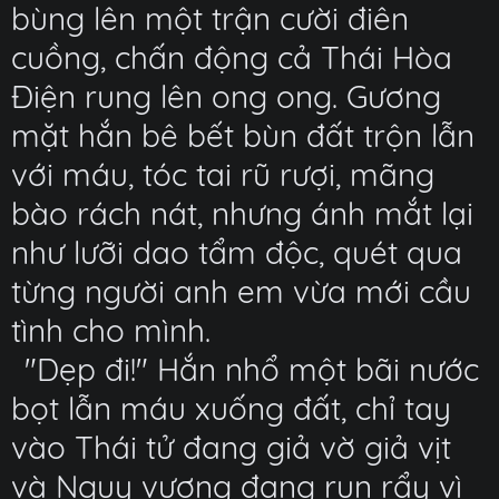
bùng lên một trận cười điên
cuồng, chấn động cả Thái Hòa
Điện rung lên ong ong. Gương
mặt hắn bê bết bùn đất trộn lẫn
với máu, tóc tai rũ rượi, mãng
bào rách nát, nhưng ánh mắt lại
như lưỡi dao tẩm độc, quét qua
từng người anh em vừa mới cầu
tình cho mình.
"Dẹp đi!" Hắn nhổ một bãi nước
bọt lẫn máu xuống đất, chỉ tay
vào Thái tử đang giả vờ giả vịt
và Ngụy vương đang run rẩy vì