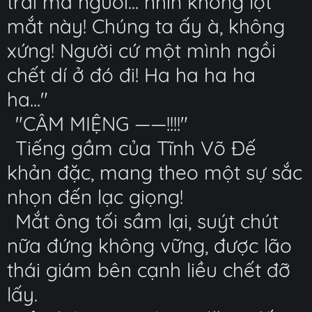
trai mà người... nhìn không lọt
mắt này! Chúng ta ấy à, không
xứng! Người cứ một mình ngồi
chết dí ở đó đi! Ha ha ha ha
ha..."
"CÂM MIỆNG ——!!!!"
Tiếng gầm của Tĩnh Võ Đế
khản đặc, mang theo một sự sắc
nhọn đến lạc giọng!
Mắt ông tối sầm lại, suýt chút
nữa đứng không vững, được lão
thái giám bên cạnh liều chết đỡ
lấy.