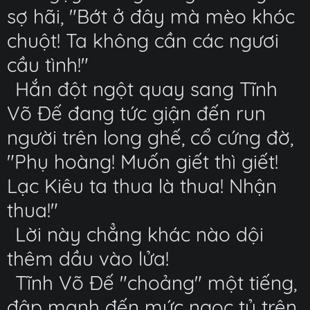
sợ hãi, "Bớt ở đây mà mèo khóc
chuột! Ta không cần các ngươi
cầu tình!"
Hắn đột ngột quay sang Tĩnh
Võ Đế đang tức giận đến run
người trên long ghế, cổ cứng đờ,
"Phụ hoàng! Muốn giết thì giết!
Lạc Kiêu ta thua là thua! Nhận
thua!"
Lời này chẳng khác nào dội
thêm dầu vào lửa!
Tĩnh Võ Đế "choảng" một tiếng,
đập mạnh đến mức ngọc tỷ trên