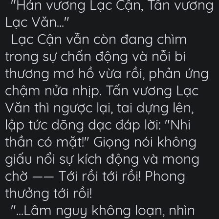
"Hán vương Lạc Cận, Tấn vương
Lạc Văn..."
Lạc Cận vẫn còn đang chìm
trong sự chấn động và nỗi bi
thương mơ hồ vừa rồi, phản ứng
chậm nửa nhịp. Tấn vương Lạc
Văn thì ngược lại, tai dựng lên,
lập tức dõng dạc đáp lời: "Nhi
thần có mặt!" Giọng nói không
giấu nổi sự kích động và mong
chờ —— Tới rồi tới rồi! Phong
thưởng tới rồi!
"...Lâm nguy không loạn, nhìn