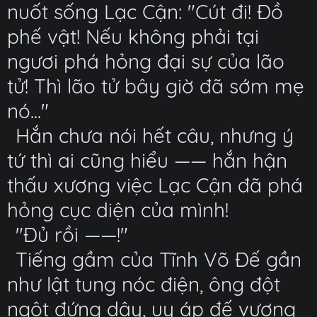
nuốt sống Lạc Cận: "Cút đi! Đồ
phế vật! Nếu không phải tại
ngươi phá hỏng đại sự của lão
tử! Thì lão tử bây giờ đã sớm mẹ
nó..."
Hắn chưa nói hết câu, nhưng ý
tứ thì ai cũng hiểu —— hắn hận
thấu xương việc Lạc Cận đã phá
hỏng cục diện của mình!
"Đủ rồi ——!"
Tiếng gầm của Tĩnh Võ Đế gần
như lật tung nóc điện, ông đột
ngột đứng dậy, uy áp đế vương