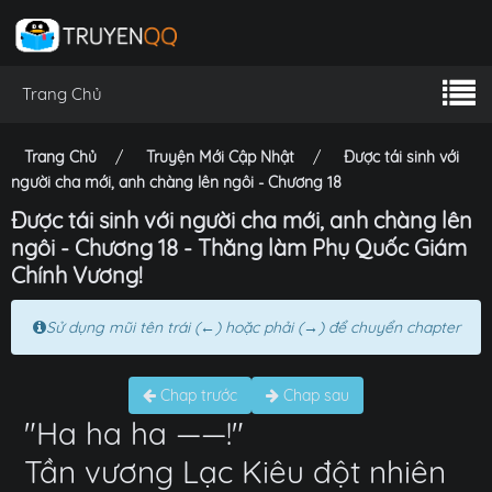
Trang Chủ
Trang Chủ
Truyện Mới Cập Nhật
Được tái sinh với
người cha mới, anh chàng lên ngôi - Chương 18
Được tái sinh với người cha mới, anh chàng lên
ngôi - Chương 18 - Thăng làm Phụ Quốc Giám
Chính Vương!
Sử dụng mũi tên trái (←) hoặc phải (→) để chuyển chapter
Chap trước
Chap sau
"Ha ha ha ——!"
Tần vương Lạc Kiêu đột nhiên