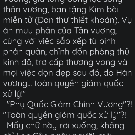
thân vương, ban tặng Kim bài
miễn tử (Đan thư thiết khoán). Vụ
án mưu phản của Tần vương,
cùng với việc sắp xếp tù binh
phản quân, chỉnh đốn phòng thủ
kinh đô, trợ cấp thương vong và
mọi việc dọn dẹp sau đó, do Hán
vương... toàn quyền giám quốc
xử lý!"
"Phụ Quốc Giám Chính Vương"?!
"Toàn quyền giám quốc xử lý"?!
Mấy chữ này rơi xuống, không