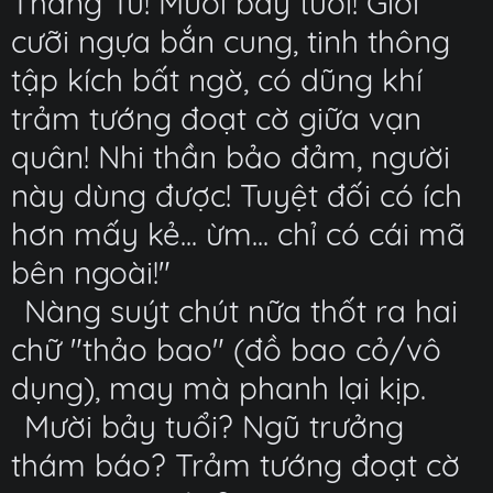
Thắng Tư! Mười bảy tuổi! Giỏi
cưỡi ngựa bắn cung, tinh thông
tập kích bất ngờ, có dũng khí
trảm tướng đoạt cờ giữa vạn
quân! Nhi thần bảo đảm, người
này dùng được! Tuyệt đối có ích
hơn mấy kẻ... ừm... chỉ có cái mã
bên ngoài!"
Nàng suýt chút nữa thốt ra hai
chữ "thảo bao" (đồ bao cỏ/vô
dụng), may mà phanh lại kịp.
Mười bảy tuổi? Ngũ trưởng
thám báo? Trảm tướng đoạt cờ