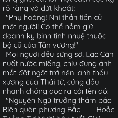
rõ ràng và dứt khoát:
"Phụ hoàng! Nhi thần tiến cử
một người! Có thể nắm giữ
doanh kỵ binh tinh nhuệ thuộc
bộ cũ của Tần vương!"
Mọi người đều sững sờ. Lạc Cận
nuốt nước miếng, chịu đựng ánh
mắt đột ngột trở nên lạnh thấu
xương của Thái tử, cứng đầu
nhanh chóng đọc ra cái tên đó:
"Nguyên Ngũ trưởng thám báo
Biên quân phương Bắc —— Hoắc