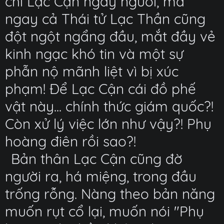
chỉ Lạc Cận ngây người, mà
ngay cả Thái tử Lạc Thần cũng
đột ngột ngẩng đầu, mắt đầy vẻ
kinh ngạc khó tin và một sự
phẫn nộ mãnh liệt vì bị xúc
phạm! Để Lạc Cận cái đồ phế
vật này... chính thức giám quốc?!
Còn xử lý việc lớn như vậy?! Phụ
hoàng điên rồi sao?!
Bản thân Lạc Cận cũng đờ
người ra, há miệng, trong đầu
trống rỗng. Nàng theo bản năng
muốn rụt cổ lại, muốn nói "Phụ