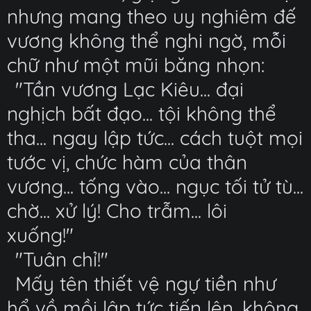
nhưng mang theo uy nghiêm đế
vương không thể nghi ngờ, mỗi
chữ như một mũi băng nhọn:
"Tần vương Lạc Kiêu... đại
nghịch bất đạo... tội không thể
tha... ngay lập tức... cách tuột mọi
tước vị, chức hàm của thân
vương... tống vào... ngục tối tử tù...
chờ... xử lý! Cho trẫm... lôi
xuống!"
"Tuân chỉ!"
Mấy tên thiết vệ ngự tiền như
hổ vồ mồi lập tức tiến lên, không