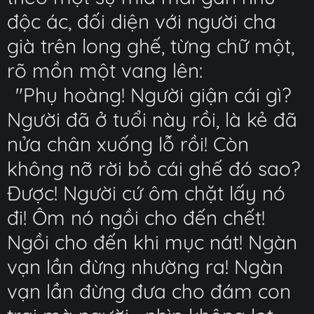
độc ác, đối diện với người cha
già trên long ghế, từng chữ một,
rõ mồn một vang lên:
"Phụ hoàng! Người giận cái gì?
Người đã ở tuổi này rồi, là kẻ đã
nửa chân xuống lỗ rồi! Còn
không nỡ rời bỏ cái ghế đó sao?
Được! Người cứ ôm chặt lấy nó
đi! Ôm nó ngồi cho đến chết!
Ngồi cho đến khi mục nát! Ngàn
vạn lần đừng nhường ra! Ngàn
vạn lần đừng đưa cho đám con