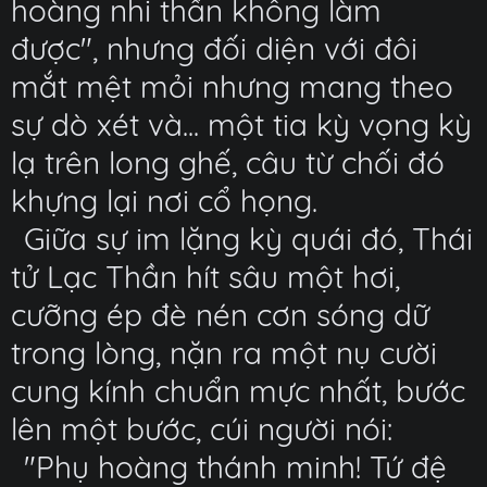
hoàng nhi thần không làm
được", nhưng đối diện với đôi
mắt mệt mỏi nhưng mang theo
sự dò xét và... một tia kỳ vọng kỳ
lạ trên long ghế, câu từ chối đó
khựng lại nơi cổ họng.
Giữa sự im lặng kỳ quái đó, Thái
tử Lạc Thần hít sâu một hơi,
cưỡng ép đè nén cơn sóng dữ
trong lòng, nặn ra một nụ cười
cung kính chuẩn mực nhất, bước
lên một bước, cúi người nói:
"Phụ hoàng thánh minh! Tứ đệ