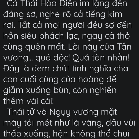
Cả Thái Hòa Điện im lặng đến
đáng sợ, nghe rõ cả tiếng kim
rơi. Tất cả mọi người đều sợ đến
hồn siêu phách lạc, ngay cả thở
cũng quên mất. Lời này của Tần
vương... quá độc! Quá tàn nhẫn!
Đây là đem chút tình nghĩa cha
con cuối cùng của hoàng đế
giẫm xuống bùn, còn nghiến
thêm vài cái!
Thái tử và Ngụy vương mặt
mày tái mét như lá vàng, đầu vùi
thấp xuống, hận không thể chui