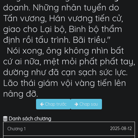
doanh. Những nhân tuyển do
Tấn vương, Hán vương tiến cử,
giao cho Lại bộ, Binh bộ thẩm
định rồi tấu trình. Bãi triều."
Nói xong, ông không nhìn bất
cứ ai nữa, mệt mỏi phất phất tay,
dường như đã cạn sạch sức lực.
Lão thái giám vội vàng tiến lên
nâng đỡ.
Chap trước
Chap sau
Danh sách chương
2025-08-12
Chương 1