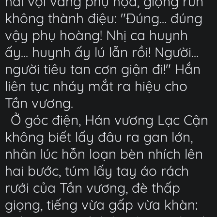
hãi vội vàng phụ họa, giọng run
không thành điệu: "Đúng... đúng
vậy phụ hoàng! Nhị ca huynh
ấy... huynh ấy lú lẫn rồi! Người...
người tiêu tan cơn giận đi!" Hắn
liên tục nháy mắt ra hiệu cho
Tần vương.
Ở góc điện, Hán vương Lạc Cận
không biết lấy đâu ra gan lớn,
nhân lúc hỗn loạn bèn nhích lên
hai bước, túm lấy tay áo rách
rưới của Tần vương, đè thấp
giọng, tiếng vừa gấp vừa khàn: