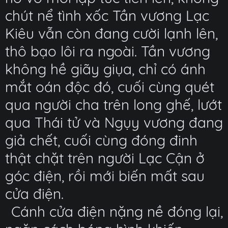
chút nể tình xốc Tần vương Lạc
Kiêu vẫn còn đang cười lạnh lên,
thô bạo lôi ra ngoài. Tần vương
không hề giãy giụa, chỉ có ánh
mắt oán độc đó, cuối cùng quét
qua người cha trên long ghế, lướt
qua Thái tử và Ngụy vương đang
giả chết, cuối cùng đóng đinh
thật chặt trên người Lạc Cận ở
góc điện, rồi mới biến mất sau
cửa điện.
Cánh cửa điện nặng nề đóng lại,