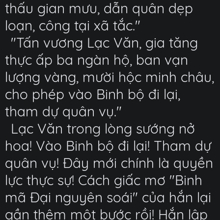
thấu gian mưu, dẫn quân dẹp
loạn, công tại xã tắc."
"Tấn vương Lạc Văn, gia tăng
thực ấp ba ngàn hộ, ban vạn
lượng vàng, mười hộc minh châu,
cho phép vào Binh bộ đi lại,
tham dự quân vụ."
Lạc Văn trong lòng sướng nở
hoa! Vào Binh bộ đi lại! Tham dự
quân vụ! Đây mới chính là quyền
lực thực sự! Cách giấc mơ "Binh
mã Đại nguyên soái" của hắn lại
gần thêm một bước rồi! Hắn lập