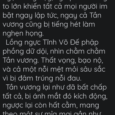
to lớn khiến tất cả mọi người im
bặt ngay lập tức, ngay cả Tần
vương cũng bị tiếng hét làm
nghẹn họng.
Lồng ngực Tĩnh Võ Đế phập
phồng dữ dội, nhìn chằm chằm
Tần vương. Thất vọng, bạo nộ,
và cả một nỗi mệt mỏi sâu sắc
vì bị đâm trúng nỗi đau.
Tần vương lại như đã bất chấp
tất cả, bị ánh mắt đó kích động,
ngược lại còn hất cằm, mang
theo một sự mỉa mai gần như