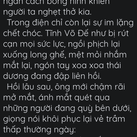
ngăn cách bóng hình khiến
người ta nghẹt thở kia.
Trong điện chỉ còn lại sự im lặng
chết chóc. Tĩnh Võ Đế như bị rút
cạn mọi sức lực, ngồi phịch lại
xuống long ghế, mệt mỏi nhắm
mắt lại, ngón tay xoa xoa thái
dương đang đập liên hồi.
Hồi lâu sau, ông mới chậm rãi
mở mắt, ánh mắt quét qua
những người đang quỳ bên dưới,
giọng nói khôi phục lại vẻ trầm
thấp thường ngày: