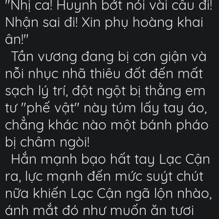
"Nhị ca! Huynh bớt nói vài câu đi!
Nhận sai đi! Xin phụ hoàng khai
ân!"
Tần vương đang bị cơn giận và
nỗi nhục nhã thiêu đốt đến mất
sạch lý trí, đột ngột bị thằng em
tư "phế vật" này túm lấy tay áo,
chẳng khác nào một bánh pháo
bị châm ngòi!
Hắn mạnh bạo hất tay Lạc Cận
ra, lực mạnh đến mức suýt chút
nữa khiến Lạc Cận ngã lộn nhào,
ánh mắt đó như muốn ăn tươi