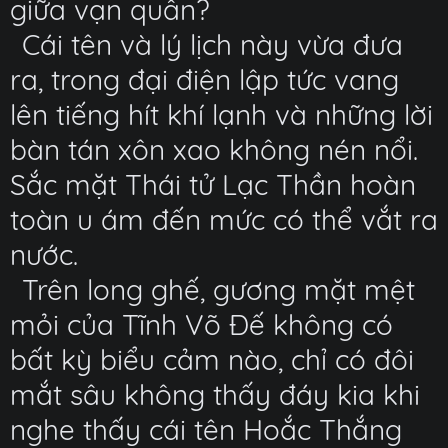
giữa vạn quân?
Cái tên và lý lịch này vừa đưa
ra, trong đại điện lập tức vang
lên tiếng hít khí lạnh và những lời
bàn tán xôn xao không nén nổi.
Sắc mặt Thái tử Lạc Thần hoàn
toàn u ám đến mức có thể vắt ra
nước.
Trên long ghế, gương mặt mệt
mỏi của Tĩnh Võ Đế không có
bất kỳ biểu cảm nào, chỉ có đôi
mắt sâu không thấy đáy kia khi
nghe thấy cái tên Hoắc Thắng