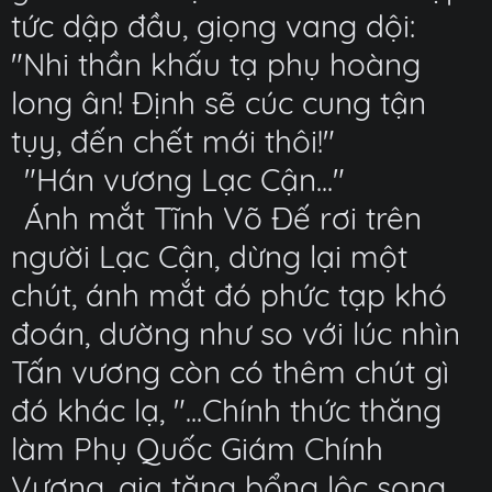
tức dập đầu, giọng vang dội:
"Nhi thần khấu tạ phụ hoàng
long ân! Định sẽ cúc cung tận
tụy, đến chết mới thôi!"
"Hán vương Lạc Cận..."
Ánh mắt Tĩnh Võ Đế rơi trên
người Lạc Cận, dừng lại một
chút, ánh mắt đó phức tạp khó
đoán, dường như so với lúc nhìn
Tấn vương còn có thêm chút gì
đó khác lạ, "...Chính thức thăng
làm Phụ Quốc Giám Chính
Vương, gia tăng bổng lộc song