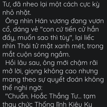
Tư, đã nheo lại một cách cực kỳ
nhỏ nhặt.
Ông nhìn Hán vương đang vươn
cổ, dáng vẻ "con cứ tiến cử hắn
đấy, muốn sao thì tùy", lại liếc
nhìn Thái tử mặt xanh mét, trong
mắt cuộn sóng ngầm.
Hồi lâu sau, ông mới chậm rãi
mở lời, giọng không cao nhưng
mang theo sự quyết đoán không
thể nghi ngờ:
"Chuẩn. Hoắc Thắng Tư... tạm
thay chức Thống lĩnh Kiêu Kỵ