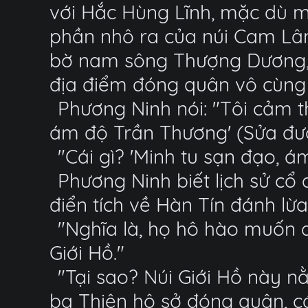
với Hắc Hùng Lĩnh, mặc dù ma
phần nhô ra của núi Cam Lâ
bờ nam sông Thượng Dương, 
địa điểm đóng quân vô cùng
Phương Ninh nói: "Tôi cảm 
ám độ Trần Thương' (Sửa đườn
"Cái gì? 'Minh tu sạn đạo, á
Phương Ninh biết lịch sử cổ 
điển tích về Hàn Tín đánh lừa
"Nghĩa là, họ hô hào muốn đ
Giới Hồ."
"Tại sao? Núi Giới Hồ này n
ba Thiên hộ sở đóng quân, 