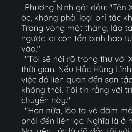
Phương Ninh gật đầu: "Tên 
óc, không phải loại phỉ tặc 
Trong vòng một tháng, lão ta
ngược lại còn tổn binh hao 
vào."
"Tôi sẽ nói rõ trong thư vớ
thời gian. Nếu Hắc Hùng Lĩnh
việc đó liên quan đến sơn tặ
không thôi. Tôi tin rằng với t
chuyện này."
"Hơn nữa, lão ta và đám mã
phái đến liên lạc. Nghĩa là
Nguyên, tức là đã đắc tội vớ