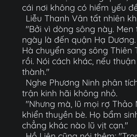
cái nơi không có hiểm yếu để
Liễu Thanh Vân tất nhiên kh
"Bởi vì dòng sông này. Men
ngày là đến quận Hạ Dương.
Hà chuyển sang sông Thiên T
rồi. Nói cách khác, nếu thuận 
thành."
Nghe Phương Ninh phân tích
trận kinh hãi không nhỏ.
"Nhưng mà, lũ mọi rợ Thảo 
khiển thuyền bè. Họ bẩm sinh
chẳng khác nào lũ vịt cạn."
Hồ Liên cũng nói thêm: "Tr