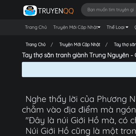
Trang Chủ
Truyện Mới Cập Nhật
Thể Loại
Trang Chủ
Truyện Mới Cập Nhật
Tay thợ să
Tay thợ săn tranh giành Trung Nguyên - 
Nghe thấy lời của Phương Ni
chằm vào địa điểm mà ngón 
"Đây là núi Giới Hồ mà, có 
Núi Giới Hồ cũng là một tro