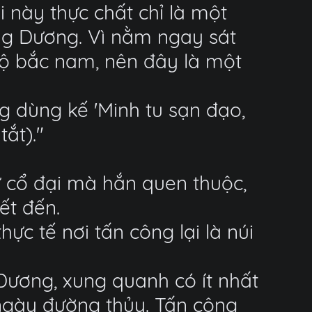
 này thực chất chỉ là một
g Dương. Vì nằm ngay sát
ộ bắc nam, nên đây là một
 dùng kế 'Minh tu sạn đạo,
ắt)."
sử cổ đại mà hắn quen thuộc,
ết đến.
c tế nơi tấn công lại là núi
Dương, xung quanh có ít nhất
ngày đường thủy. Tấn công