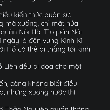
"
hiều kiến thức quân sự.
g mà xuống, chỉ mất nửa
quận Nội Hà. Từ quận Nội
 ngày là đến vùng Kinh Kì
ới Hồ có thể đi thẳng tới kinh
ồ Liên đều bị dọa cho một
ến, càng không biết điều
ựa, nhưng xuống nước thì
ũ rợ Thảo Nguyên muốn thông