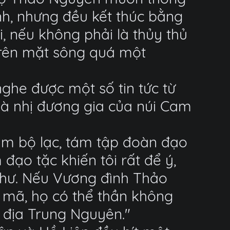
h, nhưng đều kết thúc bằng
ôi, nếu không phải là thủy thủ
 trên mặt sông quá một
nghe được một số tin tức từ
là nhị đương gia của núi Cam
ám bộ lạc, tám tập đoàn đạo
ạo tặc khiến tôi rất để ý,
Thư. Nếu Vương đình Thảo
mã, họ có thể thần không
 địa Trung Nguyên."