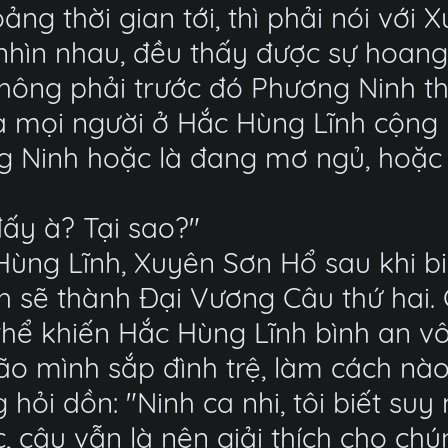
ảng thời gian tới, thì phải nói với
nhìn nhau, đều thấy được sự hoang
hông phải trước đó Phương Ninh th
ủa mọi người ở Hắc Hùng Lĩnh cộng 
g Ninh hoặc là đang mơ ngủ, hoặc 
đấy à? Tại sao?"
Hùng Lĩnh, Xuyên Sơn Hổ sau khi bi
 sẽ thành Đại Vương Câu thứ hai. C
thể khiến Hắc Hùng Lĩnh bình an vô
o mình sắp đình trệ, làm cách nà
hỏi dồn: "Ninh ca nhi, tôi biết suy
 cậu vẫn là nên giải thích cho chún