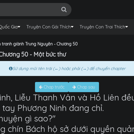
Quốc Gia
Truyện Con Gái Thích
Truyện Con Trai Thích
n tranh giành Trung Nguyên - Chương 50
Chương 50 - Một bức thư
Sử dụng mũi tên trái (←) hoặc phải (→) để chuyển chapter
Chap trước
Chap sau
nh, Liễu Thanh Vân và Hồ Liên đều
tay Phương Ninh đang chỉ.
chuyện gì sao?"
ng chín Bách hộ sở dưới quyền quản