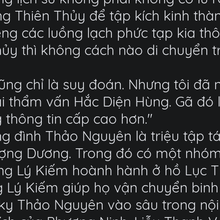
 Thiên Thủy để tập kích kinh thàn
iêng các luồng lạch phức tạp kia th
thủy thì không cách nào di chuyển
ũng chỉ là suy đoán. Nhưng tôi đã 
i thẩm vấn Hắc Diện Hùng. Gã đó 
 thông tin cấp cao hơn."
g đình Thảo Nguyên là triệu tập t
ợng Dương. Trong đó có một nhóm đ
ãng Lý Kiếm hoành hành ở hồ Lục 
Lý Kiếm giúp họ vận chuyển binh 
 kỵ Thảo Nguyên vào sâu trong nội