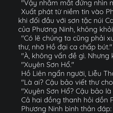
"Vậy nhắm mắt đứng nhìn nú
Xuất phát từ niềm tin vào P
khi đối đầu với sơn tặc núi 
của Phương Ninh, không khỏi 
"Có lẽ chúng ta cũng phải xu
thư, nhờ Hồ đại ca chấp bút."
"À, không vấn đề gì. Nhưng k
"Xuyên Sơn Hổ."
Hồ Liên ngẩn người, Liễu T
"Là ai? Cậu bảo viết thư cho
"Xuyên Sơn Hổ? Cậu bảo là 
Cả hai đồng thanh hỏi dồn 
Phương Ninh bình thản đáp: 