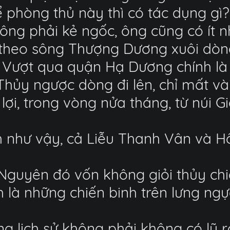
 phòng thủ này thì có tác dụng gì?
ông phải kẻ ngốc, ông cũng có ít n
 theo sông Thượng Dương xuôi dòn
 Vượt qua quận Hạ Dương chính là 
hủy ngược dòng đi lên, chỉ mất vài
lợi, trong vòng nửa tháng, từ núi Gi
 như vậy, cả Liễu Thanh Vân và H
Nguyên đó vốn không giỏi thủy chi
 là những chiến binh trên lưng ng
ong lịch sử không phải không có l