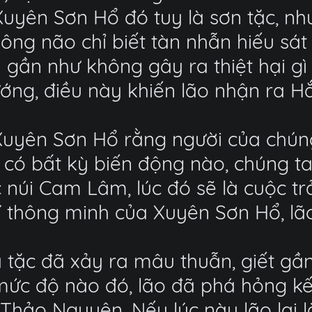
Xuyên Sơn Hổ đó tuy là sơn tặc, nh
không não chỉ biết tàn nhẫn hiếu sá
 gần như không gây ra thiệt hại gì
tướng, điều này khiến lão nhận ra 
i Xuyên Sơn Hổ rằng người của chúng
 có bất kỳ biến động nào, chúng ta
c núi Cam Lâm, lúc đó sẽ là cuộc 
rí thông minh của Xuyên Sơn Hổ, lão 
 tặc đã xảy ra mâu thuẫn, giết gầ
 ở mức độ nào đó, lão đã phá hỏng 
i Thảo Nguyên. Nếu lúc này lão lại