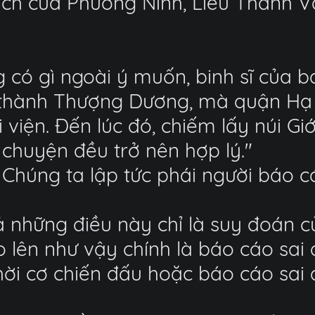
 tích của Phương Ninh, Liễu Thanh 
có gì ngoài ý muốn, binh sĩ của ba
 thành Thượng Dương, mà quận Hạ 
 viện. Đến lúc đó, chiếm lấy núi Gi
chuyện đều trở nên hợp lý."
Chúng ta lập tức phái người báo c
ả những điều này chỉ là suy đoán c
o lên như vậy chính là báo cáo sai
thời cơ chiến đấu hoặc báo cáo sai 