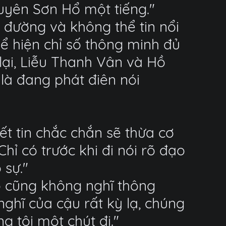
 Xuyên Sơn Hổ một tiếng."
 đường và không thể tin nổi
ể hiện chỉ số thông minh đủ
lại, Liễu Thanh Vân và Hồ
là đang phát điên nói
ết tin chắc chắn sẽ thừa cơ
hỉ có trước khi đi nói rõ đạo
 sự."
o cũng không nghĩ thông
 nghĩ của cậu rất kỳ lạ, chúng
g tôi một chút đi."