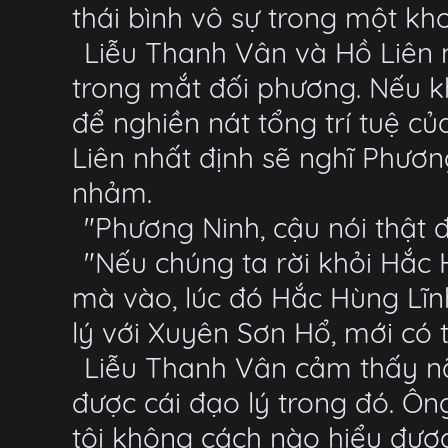
thái bình vô sự trong một kho
Liễu Thanh Vân và Hồ Liên 
trong mắt đối phương. Nếu k
để nghiền nát tổng trí tuệ c
Liên nhất định sẽ nghĩ Phươn
nhảm.
"Phương Ninh, cậu nói thật 
"Nếu chúng ta rời khỏi Hắc 
mà vào, lúc đó Hắc Hùng Lĩnh
lý với Xuyên Sơn Hổ, mới có 
Liễu Thanh Vân cảm thấy nã
được cái đạo lý trong đó. Ông 
tôi không cách nào hiểu được,