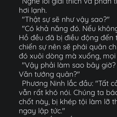
Nghe lời giải thích và phân
hơi lạnh.
"Thật sự sẽ như vậy sao?"
"Có khả năng đó. Nếu không 
Hồ đều đã bị điều động đến
chiến sự nên sẽ phái quân chi
đó xuôi dòng mà xuống, mọi 
"Vậy phải làm sao bây giờ? 
Văn tướng quân?"
Phương Ninh lắc đầu: "Tất c
vẫn rất khó nói. Chúng ta bá
chốt này, bị khép tội làm lỡ 
ngay lập tức."