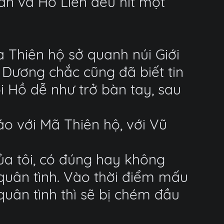
Vân và Hồ Liên đều hít một
 Thiên hộ sở quanh núi Giới
Dương chắc cũng đã biết tin
ới Hồ dễ như trở bàn tay, sau
áo với Mã Thiên hộ, với Vũ
ủa tôi, có đúng hay không
 quân tình. Vào thời điểm mấu
quân tình thì sẽ bị chém đầu