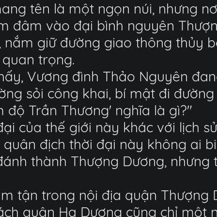
ng tên là một ngọn núi, nhưng nơi
m đâm vào đại bình nguyên Thượn
nắm giữ đường giao thông thủy b
 quan trọng.
thấy, Vương đình Thảo Nguyên đang
g sỏi công khai, bí mật đi đường t
m độ Trần Thương' nghĩa là gì?"
đại của thế giới này khác với lịch 
 quân địch thời đại này không ai bi
ánh thành Thượng Dương, nhưng thự
ằm tận trong nội địa quận Thượng 
cách quận Hạ Dương cũng chỉ một 