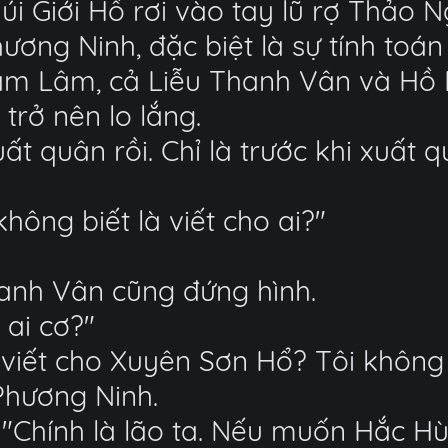
i Giới Hồ rơi vào tay lũ rợ Thảo 
hương Ninh, đặc biệt là sự tính toá
Cam Lâm, cả Liễu Thanh Vân và Hồ 
trở nên lo lắng.
ất quân rồi. Chỉ là trước khi xuất 
hông biết là viết cho ai?"
hanh Vân cũng đứng hình.
 ai cơ?"
viết cho Xuyên Sơn Hổ? Tôi không
Phương Ninh.
"Chính là lão ta. Nếu muốn Hắc Hù