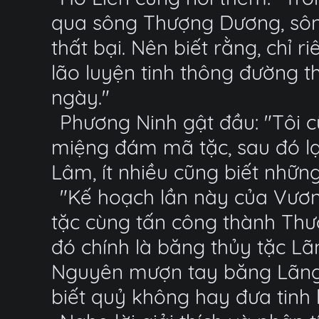
qua sông Thượng Dương, sông
thất bại. Nên biết rằng, chỉ r
lão luyện tinh thông đường 
ngày."
Phương Ninh gật đầu: "Tôi c
miệng đám mã tặc, sau đó lạ
Lâm, ít nhiều cũng biết những
"Kế hoạch lần này của Vươn
tặc cùng tấn công thành Thư
đó chính là băng thủy tặc L
Nguyên mượn tay băng Lãng 
biết quỷ không hay đưa tinh