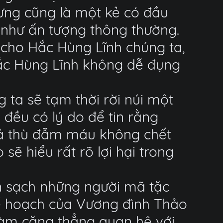
ưng cũng là một kẻ có đầu
t như ấn tượng thông thường.
 cho Hắc Hùng Lĩnh chúng ta,
Hắc Hùng Lĩnh không dễ đụng
 ta sẽ tạm thời rời núi một
 đều có lý do để tin rằng
trả thù đẫm máu không chết
sẽ hiểu rất rõ lợi hại trong
n sạch những người mã tặc
kế hoạch của Vương đình Thảo
 làm căng thẳng quan hệ với