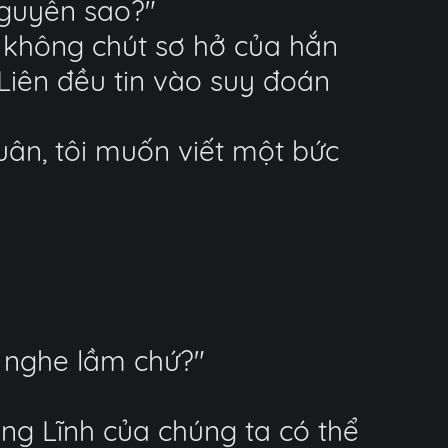
Nguyên sao?"
n không chút sơ hở của hắn
Liên đều tin vào suy đoán
quân, tôi muốn viết một bức
 nghe lầm chứ?"
ng Lĩnh của chúng ta có thể