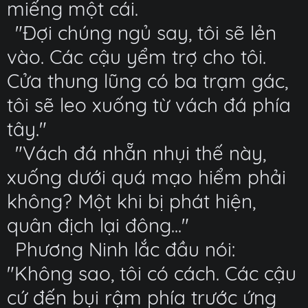
miếng một cái.
"Đợi chúng ngủ say, tôi sẽ lẻn
vào. Các cậu yểm trợ cho tôi.
Cửa thung lũng có ba trạm gác,
tôi sẽ leo xuống từ vách đá phía
tây."
"Vách đá nhẵn nhụi thế này,
xuống dưới quá mạo hiểm phải
không? Một khi bị phát hiện,
quân địch lại đông..."
Phương Ninh lắc đầu nói:
"Không sao, tôi có cách. Các cậu
cứ đến bụi rậm phía trước ứng