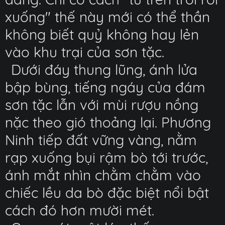
xuống" thế này mới có thể thần
không biết quỷ không hay lẻn
vào khu trại của sơn tặc.
Dưới đáy thung lũng, ánh lửa
bập bùng, tiếng ngáy của đám
sơn tặc lẫn với mùi rượu nồng
nặc theo gió thoảng lại. Phương
Ninh tiếp đất vững vàng, nằm
rạp xuống bụi rậm bò tới trước,
ánh mắt nhìn chằm chằm vào
chiếc lều da bò đặc biệt nổi bật
cách đó hơn mười mét.