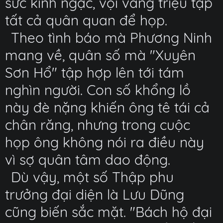
sức kinh ngạc, vội vàng triệu tập
tất cả quân quan để họp.
Theo tình báo mà Phương Ninh
mang về, quân số mà "Xuyên
Sơn Hổ" tập hợp lên tới tám
nghìn người. Con số khổng lồ
này đè nặng khiến ông tê tái cả
chân răng, nhưng trong cuộc
họp ông không nói ra điều này
vì sợ quân tâm dao động.
Dù vậy, một số Thập phu
trưởng đại diện là Lưu Dũng
cũng biến sắc mặt. "Bách hộ đại