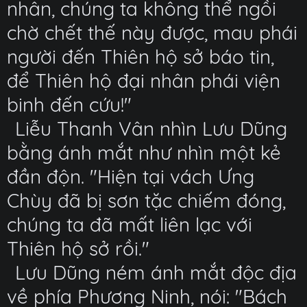
nhân, chúng ta không thể ngồi
chờ chết thế này được, mau phái
người đến Thiên hộ sở báo tin,
để Thiên hộ đại nhân phái viện
binh đến cứu!"
Liễu Thanh Vân nhìn Lưu Dũng
bằng ánh mắt như nhìn một kẻ
đần độn. "Hiện tại vách Ưng
Chùy đã bị sơn tặc chiếm đóng,
chúng ta đã mất liên lạc với
Thiên hộ sở rồi."
Lưu Dũng ném ánh mắt độc địa
về phía Phương Ninh, nói: "Bách