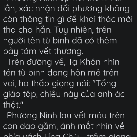
lần, xác nhận đối phương không
còn thông tin gì để khai thác mới
tha cho hắn. Tuy nhiên, trên
người tên tù binh đã có thêm
bảy tám vết thương.
Trên đường về, Tạ Khôn nhìn
tên tù binh đang hôn mê trên
vai, hạ thấp giọng nói: "Tổng
giáo tập, chiêu này của anh ác
thật."
Phương Ninh lau vết máu trên
con dao găm, ánh mắt nhìn về
phía vách Ưng Chùy, trầm giọng