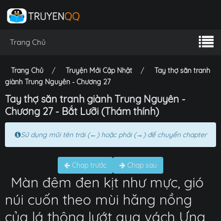
Trang Chủ
Trang Chủ
Truyện Mới Cập Nhật
Tay thợ săn tranh
giành Trung Nguyên - Chương 27
Tay thợ săn tranh giành Trung Nguyên -
Chương 27 - Bắt Lưỡi (Thám thính)
Sử dụng mũi tên trái (←) hoặc phải (→) để chuyển chapter
Chap trước
Chap sau
Màn đêm đen kịt như mực, gió
núi cuốn theo mùi hăng nồng
của lá thông lướt qua vách Ưng