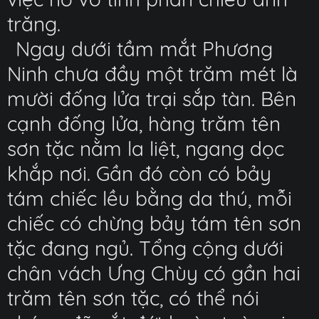
trăng.
Ngay dưới tầm mắt Phương
Ninh chưa đầy một trăm mét là
mười đống lửa trại sắp tàn. Bên
cạnh đống lửa, hàng trăm tên
sơn tặc nằm la liệt, ngang dọc
khắp nơi. Gần đó còn có bảy
tám chiếc lều bằng da thú, mỗi
chiếc có chừng bảy tám tên sơn
tặc đang ngủ. Tổng cộng dưới
chân vách Ưng Chùy có gần hai
trăm tên sơn tặc, có thể nói