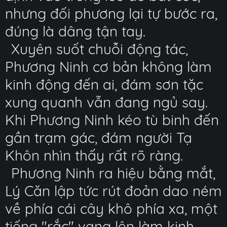
nhưng đối phương lại tự bước ra,
đúng là dâng tận tay.
Xuyên suốt chuỗi động tác,
Phương Ninh cơ bản không làm
kinh động đến ai, đám sơn tặc
xung quanh vẫn đang ngủ say.
Khi Phương Ninh kéo tù binh đến
gần trạm gác, đám người Tạ
Khôn nhìn thấy rất rõ ràng.
Phương Ninh ra hiệu bằng mắt,
Lý Căn lập tức rút đoản dao ném
về phía cái cây khô phía xa, một
tiếng "rắc" vang lên làm kinh