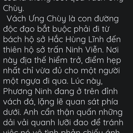
Chùy.
Vách Ưng Chùy là con đường
độc đạo bắt buộc phải đi từ
bách hộ sở Hắc Hùng Lĩnh đến
thiên hộ sở trấn Ninh Viễn. Nơi
này địa thế hiểm trở, điểm hẹp
nhất chỉ vừa đủ cho một người
một ngựa đi qua. Lúc này,
Phương Ninh đang ở trên đỉnh
vách đá, lặng lẽ quan sát phía
dưới. Anh cẩn thận quấn những
dải vải quanh lưỡi đao để tránh
việc nó vô tình phản chiếu ánh