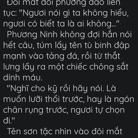
Đôi mắt đối phương đảo liên
tục: "Ngươi nói gì ta không hiểu,
ngươi có biết ta là ai không..."
Phương Ninh không đợi hắn nói
hết câu, túm lấy tên tù binh đập
mạnh vào tảng đá, rồi từ thắt
lưng lấy ra một chiếc chông sắt
dính máu.
"Nghĩ cho kỹ rồi hãy nói. Là
muốn lưỡi thối trước, hay là ngón
chân rụng trước, ngươi tự chọn
đi."
Tên sơn tặc nhìn vào đôi mắt