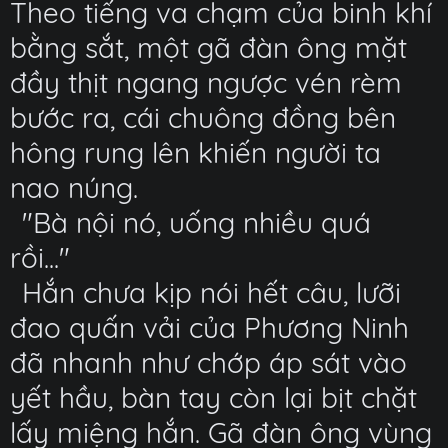
Theo tiếng va chạm của binh khí
bằng sắt, một gã đàn ông mặt
đầy thịt ngang ngược vén rèm
bước ra, cái chuông đồng bên
hông rung lên khiến người ta
nao núng.
"Bà nội nó, uống nhiều quá
rồi..."
Hắn chưa kịp nói hết câu, lưỡi
đao quấn vải của Phương Ninh
đã nhanh như chớp áp sát vào
yết hầu, bàn tay còn lại bịt chặt
lấy miệng hắn. Gã đàn ông vùng