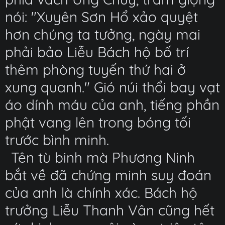
nói: "Xuyên Sơn Hổ xảo quyệt
hơn chúng ta tưởng, ngày mai
phải bảo Liễu Bách hộ bố trí
thêm phòng tuyến thứ hai ở
xung quanh." Gió núi thổi bay vạt
áo dính máu của anh, tiếng phần
phật vang lên trong bóng tối
trước bình minh.
Tên tù binh mà Phương Ninh
bắt về đã chứng minh suy đoán
của anh là chính xác. Bách hộ
trưởng Liễu Thanh Vân cũng hết