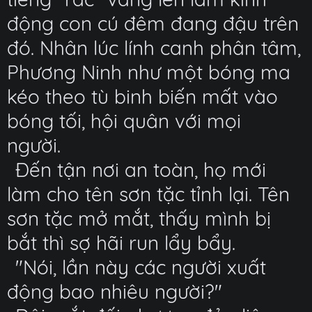
động con cú đêm đang đậu trên
đó. Nhân lúc lính canh phân tâm,
Phương Ninh như một bóng ma
kéo theo tù binh biến mất vào
bóng tối, hội quân với mọi
người.
Đến tận nơi an toàn, họ mới
làm cho tên sơn tặc tỉnh lại. Tên
sơn tặc mở mắt, thấy mình bị
bắt thì sợ hãi run lẩy bẩy.
"Nói, lần này các người xuất
động bao nhiêu người?"