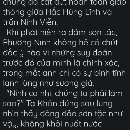
chúng đã cắt đứt hoàn toàn giao
thông giữa Hắc Hùng Lĩnh và
trấn Ninh Viễn.
Khi phát hiện ra đám sơn tặc,
Phương Ninh không hề có chút
đắc ý nào vì những suy đoán
trước đó của mình là chính xác,
trong mắt anh chỉ có sự bình tĩnh
lạnh lùng như sương giá.
"Ninh ca nhi, chúng ta phải làm
sao?" Tạ Khôn đứng sau lưng
nhìn thấy đông đảo sơn tặc như
vậy, không khỏi nuốt nước