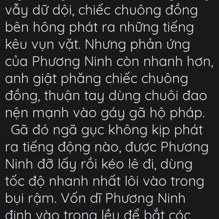
vẫy dữ dội, chiếc chuông đồng
bên hông phát ra những tiếng
kêu vụn vặt. Nhưng phản ứng
của Phương Ninh còn nhanh hơn,
anh giật phăng chiếc chuông
đồng, thuận tay dùng chuôi đao
nện mạnh vào gáy gã hộ pháp.
Gã đó ngã gục không kịp phát
ra tiếng động nào, được Phương
Ninh đỡ lấy rồi kéo lê đi, dùng
tốc độ nhanh nhất lôi vào trong
bụi rậm. Vốn dĩ Phương Ninh
định vào trong lều để bắt cóc,