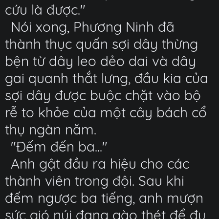
cứu là được."
Nói xong, Phương Ninh đã
thành thục quấn sợi dây thừng
bện từ dây leo dẻo dai và dây
gai quanh thắt lưng, đầu kia của
sợi dây được buộc chặt vào bộ
rễ to khỏe của một cây bách cổ
thụ ngàn năm.
"Đếm đến ba..."
Anh gật đầu ra hiệu cho các
thành viên trong đội. Sau khi
đếm ngược ba tiếng, anh mượn
sức gió núi đang gào thét để đu