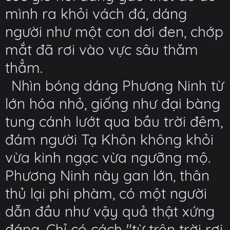
mình ra khỏi vách đá, dáng
người như một con dơi đen, chớp
mắt đã rơi vào vực sâu thăm
thẳm.
Nhìn bóng dáng Phương Ninh từ
lớn hóa nhỏ, giống như đại bàng
tung cánh lướt qua bầu trời đêm,
đám người Tạ Khôn không khỏi
vừa kinh ngạc vừa ngưỡng mộ.
Phương Ninh này gan lớn, thân
thủ lại phi phàm, có một người
dẫn đầu như vậy quả thật xứng
đáng. Chỉ có cách "từ trên trời rơi