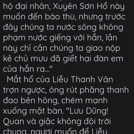
hộ đại nhân, Xuyên Sơn Hổ này
muốn đến báo thù, nhưng trước
đây chúng ta nước sông không
phạm nước giếng với hắn, lần
này chỉ cần chúng ta giao nộp
kẻ chủ mưu đã giết hại đàn em
của hắn ra..."
Mắt hổ của Liễu Thanh Vân
trợn ngược, ông rút phăng thanh
đao bên hông, chém mạnh
xuống mặt bàn. "Lưu Dũng!
Quan và giặc không đội trời
chung, ngươi muốn để Liễu