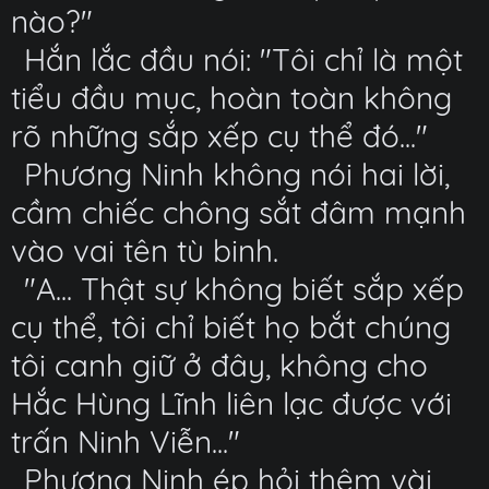
nào?"
Hắn lắc đầu nói: "Tôi chỉ là một
tiểu đầu mục, hoàn toàn không
rõ những sắp xếp cụ thể đó..."
Phương Ninh không nói hai lời,
cầm chiếc chông sắt đâm mạnh
vào vai tên tù binh.
"A... Thật sự không biết sắp xếp
cụ thể, tôi chỉ biết họ bắt chúng
tôi canh giữ ở đây, không cho
Hắc Hùng Lĩnh liên lạc được với
trấn Ninh Viễn..."
Phương Ninh ép hỏi thêm vài