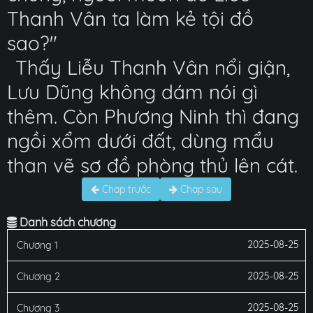
Thanh Vân ta làm kẻ tội đồ
sao?"
Thấy Liễu Thanh Vân nổi giận,
Lưu Dũng không dám nói gì
thêm. Còn Phương Ninh thì đang
ngồi xổm dưới đất, dùng mẩu
than vẽ sơ đồ phòng thủ lên cát.
Chap trước
Chap sau
Danh sách chương
2025-08-25
Chương 1
2025-08-25
Chương 2
2025-08-25
Chương 3