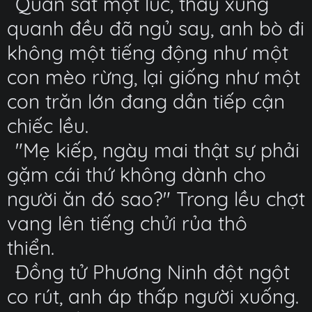
Quan sát một lúc, thấy xung
quanh đều đã ngủ say, anh bò đi
không một tiếng động như một
con mèo rừng, lại giống như một
con trăn lớn đang dần tiếp cận
chiếc lều.
"Mẹ kiếp, ngày mai thật sự phải
gặm cái thứ không dành cho
người ăn đó sao?" Trong lều chợt
vang lên tiếng chửi rủa thô
thiển.
Đồng tử Phương Ninh đột ngột
co rút, anh áp thấp người xuống.