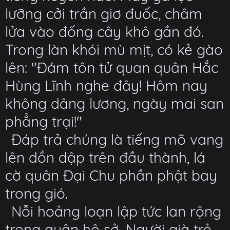
lưỡng cởi trần giơ đuốc, châm
lửa vào đống cây khô gần đó.
Trong làn khói mù mịt, có kẻ gào
lên: "Đám tôn tử quan quân Hắc
Hùng Lĩnh nghe đây! Hôm nay
không dâng lương, ngày mai san
phẳng trại!"
Đáp trả chúng là tiếng mõ vang
lên dồn dập trên đầu thành, lá
cờ quân Đại Chu phần phật bay
trong gió.
Nỗi hoảng loạn lập tức lan rộng
trong quân hộ sở. Người già trẻ