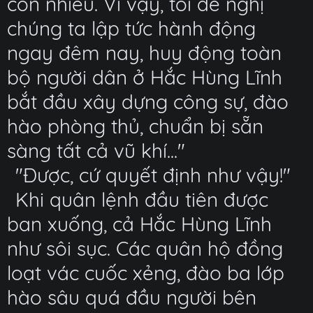
còn nhiều. Vì vậy, tôi đề nghị
chúng ta lập tức hành động
ngay đêm nay, huy động toàn
bộ người dân ở Hắc Hùng Lĩnh
bắt đầu xây dựng công sự, đào
hào phòng thủ, chuẩn bị sẵn
sàng tất cả vũ khí..."
"Được, cứ quyết định như vậy!"
Khi quân lệnh đầu tiên được
ban xuống, cả Hắc Hùng Lĩnh
như sôi sục. Các quân hộ đồng
loạt vác cuốc xẻng, đào ba lớp
hào sâu quá đầu người bên