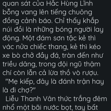
quan sát của Hắc Hùng Lĩnh
bỗng vang lên tiếng chuông
đồng cảnh báo. Chỉ thấy khắp
núi đồi là những bóng người lay
động. Một đám sơn tặc kẻ thì
vác nửa chiếc thang, kẻ thì kéo
xe bò chở đầy đá, tràn đến như
triều dâng, trong đội ngũ thậm
chí còn lẫn cả lừa thồ vò rượu.
"Mẹ kiếp, đây là đánh trận hay
là đi chợ?"
Liễu Thanh Vân thức trắng đêm
nhổ một bãi nước bọt, tay bất