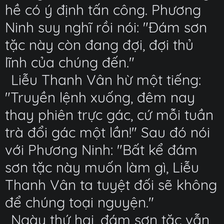
hề có ý định tấn công. Phương
Ninh suy nghĩ rồi nói: "Đám sơn
tặc này còn đang đợi, đợi thủ
lĩnh của chúng đến."
Liễu Thanh Vân hừ một tiếng:
"Truyền lệnh xuống, đêm nay
thay phiên trực gác, cứ mỗi tuần
trà đổi gác một lần!" Sau đó nói
với Phương Ninh: "Bất kể đám
sơn tặc này muốn làm gì, Liễu
Thanh Vân ta tuyệt đối sẽ không
để chúng toại nguyện."
Ngày thứ hai, đám sơn tặc vẫn