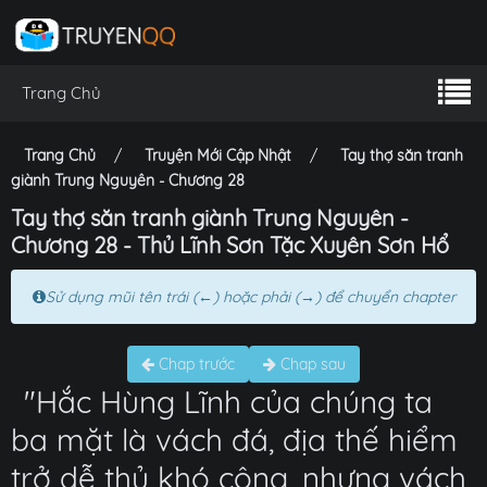
Trang Chủ
Trang Chủ
Truyện Mới Cập Nhật
Tay thợ săn tranh
giành Trung Nguyên - Chương 28
Tay thợ săn tranh giành Trung Nguyên -
Chương 28 - Thủ Lĩnh Sơn Tặc Xuyên Sơn Hổ
Sử dụng mũi tên trái (←) hoặc phải (→) để chuyển chapter
Chap trước
Chap sau
"Hắc Hùng Lĩnh của chúng ta
ba mặt là vách đá, địa thế hiểm
trở dễ thủ khó công, nhưng vách