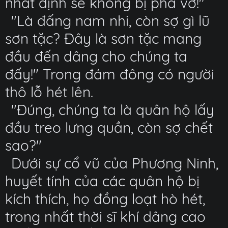
nhất định sẽ không bị phá vỡ!"
"Là đấng nam nhi, còn sợ gì lũ
sơn tặc? Đây là sơn tặc mang
đầu đến dâng cho chúng ta
đấy!" Trong đám đông có người
thô lỗ hét lên.
"Đúng, chúng ta là quân hộ lấy
đầu treo lưng quần, còn sợ chết
sao?"
Dưới sự cổ vũ của Phương Ninh,
huyết tính của các quân hộ bị
kích thích, họ đồng loạt hò hét,
trong nhất thời sĩ khí dâng cao