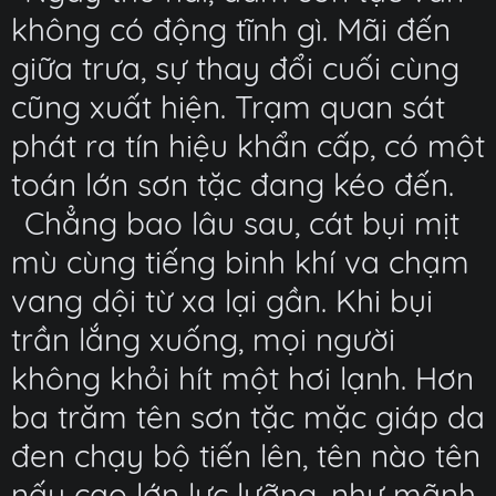
không có động tĩnh gì. Mãi đến
giữa trưa, sự thay đổi cuối cùng
cũng xuất hiện. Trạm quan sát
phát ra tín hiệu khẩn cấp, có một
toán lớn sơn tặc đang kéo đến.
Chẳng bao lâu sau, cát bụi mịt
mù cùng tiếng binh khí va chạm
vang dội từ xa lại gần. Khi bụi
trần lắng xuống, mọi người
không khỏi hít một hơi lạnh. Hơn
ba trăm tên sơn tặc mặc giáp da
đen chạy bộ tiến lên, tên nào tên
nấy cao lớn lực lưỡng, như mãnh