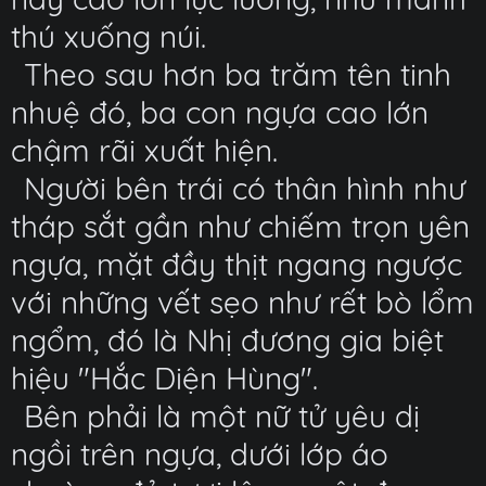
thú xuống núi.
Theo sau hơn ba trăm tên tinh
nhuệ đó, ba con ngựa cao lớn
chậm rãi xuất hiện.
Người bên trái có thân hình như
tháp sắt gần như chiếm trọn yên
ngựa, mặt đầy thịt ngang ngược
với những vết sẹo như rết bò lổm
ngổm, đó là Nhị đương gia biệt
hiệu "Hắc Diện Hùng".
Bên phải là một nữ tử yêu dị
ngồi trên ngựa, dưới lớp áo