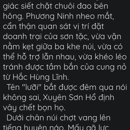
giác siết chặt chuôi đao bên
hông. Phương Ninh nheo mắt,
cẩn thận quan sát vị trí đặt
doanh trại của sơn tặc, vừa vặn
nằm kẹt giữa ba khe núi, vừa có
thể hỗ trợ lẫn nhau, vừa khéo léo
tránh được tầm bắn của cung nỏ
từ Hắc Hùng Lĩnh.
Tên "lưỡi" bắt được đêm qua nói
không sai, Xuyên Sơn Hổ định
vây chết bọn họ.
Dưới chân núi chợt vang lên
tiếng huyên náo. Mấy gã lực