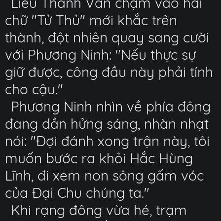
Liễu Thanh Vân chạm vào hai
chữ "Tử Thủ" mới khắc trên
thành, đột nhiên quay sang cười
với Phương Ninh: "Nếu thực sự
giữ được, công đầu này phải tính
cho cậu."
Phương Ninh nhìn về phía đông
đang dần hửng sáng, nhàn nhạt
nói: "Đợi đánh xong trận này, tôi
muốn bước ra khỏi Hắc Hùng
Lĩnh, đi xem non sông gấm vóc
của Đại Chu chúng ta."
Khi rạng đông vừa hé, trạm