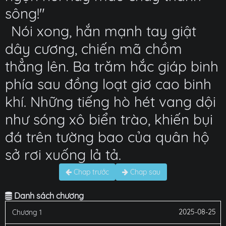
sông!"
Nói xong, hắn mạnh tay giật
dây cương, chiến mã chồm
thẳng lên. Ba trăm hắc giáp binh
phía sau đồng loạt giơ cao binh
khí. Những tiếng hò hét vang dội
như sóng xô biển trào, khiến bụi
đá trên tường bao của quân hộ
sở rơi xuống lả tả.
Chap trước
Chap sau
Danh sách chương
2025-08-25
Chương 1