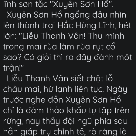
lĩnh sơn tặc "Xuyên Sơn Hổ".
Xuyên Sơn Hổ ngẩng đầu nhìn
lên thành trại Hắc Hùng Lĩnh, hét
lớn: "Liễu Thanh Vân! Thu mình
trong mai rùa làm rùa rụt cổ
sao? Có giỏi thì ra đây đánh một
trận!"
Liễu Thanh Vân siết chặt lỗ
châu mai, hừ lạnh liên tục. Ngày
trước nghe đồn Xuyên Sơn Hổ
chỉ là đám thảo khấu tụ tập trên
rừng, nay thấy đội ngũ phía sau
hắn giáp trụ chỉnh tề, rõ ràng là