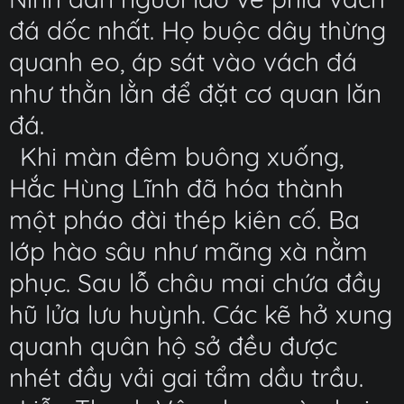
đá dốc nhất. Họ buộc dây thừng
quanh eo, áp sát vào vách đá
như thằn lằn để đặt cơ quan lăn
đá.
Khi màn đêm buông xuống,
Hắc Hùng Lĩnh đã hóa thành
một pháo đài thép kiên cố. Ba
lớp hào sâu như mãng xà nằm
phục. Sau lỗ châu mai chứa đầy
hũ lửa lưu huỳnh. Các kẽ hở xung
quanh quân hộ sở đều được
nhét đầy vải gai tẩm dầu trầu.