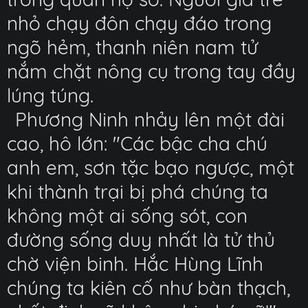
nhỏ chạy đôn chạy đáo trong
ngõ hẻm, thanh niên nam tử
nắm chặt nông cụ trong tay đầy
lúng túng.
Phương Ninh nhảy lên một đài
cao, hô lớn: "Các bậc cha chú
anh em, sơn tặc bạo ngược, một
khi thành trại bị phá chúng ta
không một ai sống sót, con
đường sống duy nhất là tử thủ
chờ viện binh. Hắc Hùng Lĩnh
chúng ta kiên cố như bàn thạch,