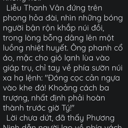
Liễu Thanh Vân đứng trên
phong hỏa đài, nhìn những bóng
người bận rộn khắp núi đồi,
trong lòng bỗng dâng lên một
luồng nhiệt huyết. Ông phanh cổ
áo, mặc cho gió lạnh lùa vào
giáp trụ, chỉ tay về phía sườn núi
xa hạ lệnh: "Đóng cọc cản ngựa
vào khe đá! Khoảng cách ba
trượng, nhất định phải hoàn
thành trước giờ Tý!"
Lời chưa dứt, đã thấy Phương
Ninh dẫn người lao về phía vách