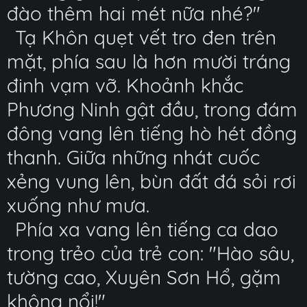
đào thêm hai mét nữa nhé?"
Tạ Khôn quẹt vết tro đen trên
mặt, phía sau là hơn mười tráng
đinh vạm vỡ. Khoảnh khắc
Phương Ninh gật đầu, trong đám
đông vang lên tiếng hò hét đồng
thanh. Giữa những nhát cuốc
xẻng vung lên, bùn đất đá sỏi rơi
xuống như mưa.
Phía xa vang lên tiếng ca dao
trong trẻo của trẻ con: "Hào sâu,
tường cao, Xuyên Sơn Hổ, gặm
không nổi!"