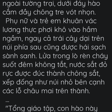
ngoài tường trại, dưới đáy hào
cắm đầy chông tre vót nhọn.
Phụ nữ và trẻ em khuân vác
lương thực phơi khô vào hầm
ngầm, ngay cả trái cây dại trên
núi phía sau cũng được hái sạch
sành sanh. Lửa trong lò rèn cháy
suốt đêm không tắt, nước sắt đỏ
rực được đúc thành chông sắt,
xếp đống như núi nhỏ bên cạnh
các lỗ châu mai trên thành.
...
"Tổng giáo tập, con hào này