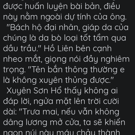
được huấn luyện bài bản, điều
này nằm ngoài dự tính của ông.
"Bách hộ đại nhân, giáp da của
chúng là da bò loại tốt tẩm qua
dầu trầu." Hồ Liên bên cạnh
nheo mắt, giọng nói đầy nghiêm
trọng. "Tên bắn thông thường e
là không xuyên thủng được."
Xuyên Sơn Hổ thấy không ai
đáp lời, ngửa mặt lên trời cười
dài: "Trưa mai, nếu vẫn không
dâng lương mở cửa, ta sẽ khiến
ngọn núi này máu chảy thành