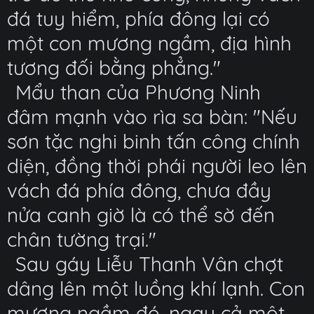
đá tuy hiểm, phía đông lại có
một con mương ngầm, địa hình
tương đối bằng phẳng."
Mẩu than của Phương Ninh
đâm mạnh vào rìa sa bàn: "Nếu
sơn tặc nghi binh tấn công chính
diện, đồng thời phái người leo lên
vách đá phía đông, chưa đầy
nửa canh giờ là có thể sờ đến
chân tường trại."
Sau gáy Liễu Thanh Vân chợt
dâng lên một luồng khí lạnh. Con
mương ngầm đó, ngay cả một