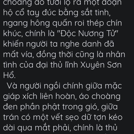
choàng đỏ tươi lộ ra một đoạn
hộ cổ tay đúc bằng sắt tinh,
ngang hông quấn roi thép chín
khúc, chính là "Độc Nương Tử"
khiến người ta nghe danh đã
mất vía, đồng thời cũng là nhân
tình của đại thủ lĩnh Xuyên Sơn
Hổ.
Và người ngồi chính giữa mặc
giáp xích liên hoàn, áo choàng
đen phần phật trong gió, giữa
trán có một vết sẹo dữ tợn kéo
dài qua mắt phải, chính là thủ