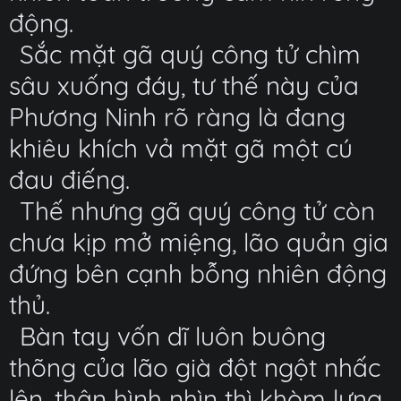
động.
Sắc mặt gã quý công tử chìm
sâu xuống đáy, tư thế này của
Phương Ninh rõ ràng là đang
khiêu khích vả mặt gã một cú
đau điếng.
Thế nhưng gã quý công tử còn
chưa kịp mở miệng, lão quản gia
đứng bên cạnh bỗng nhiên động
thủ.
Bàn tay vốn dĩ luôn buông
thõng của lão già đột ngột nhấc
lên, thân hình nhìn thì khòm lưng