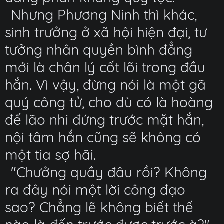
Nhưng Phương Ninh thì khác,
sinh trưởng ở xã hội hiện đại, tư
tưởng nhân quyền bình đẳng
mới là chân lý cốt lõi trong đầu
hắn. Vì vậy, đừng nói là một gã
quý công tử, cho dù có là hoàng
đế lão nhi đứng trước mặt hắn,
nội tâm hắn cũng sẽ không có
một tia sợ hãi.
"Chưởng quầy đâu rồi? Không
ra đây nói một lời công đạo
sao? Chẳng lẽ không biết thế