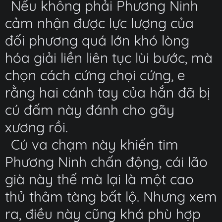
Nếu không phải Phương Ninh
cảm nhận được lực lượng của
đối phương quá lớn khó lòng
hóa giải liền liên tục lùi bước, mà
chọn cách cứng chọi cứng, e
rằng hai cánh tay của hắn đã bị
cú đấm này đánh cho gãy
xương rồi.
Cú va chạm này khiến tim
Phương Ninh chấn động, cái lão
già này thế mà lại là một cao
thủ thâm tàng bất lộ. Nhưng xem
ra, điều này cũng khá phù hợp