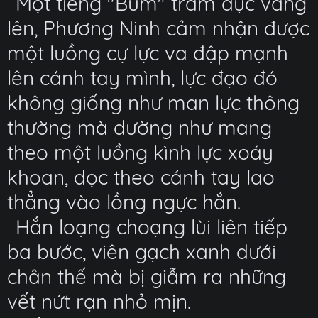
Một tiếng "Bùm" trầm đục vang
lên, Phương Ninh cảm nhận được
một luồng cự lực va đập mạnh
lên cánh tay mình, lực đạo đó
không giống như man lực thông
thường mà dường như mang
theo một luồng kình lực xoáy
khoan, dọc theo cánh tay lao
thẳng vào lồng ngực hắn.
Hắn loạng choạng lùi liên tiếp
ba bước, viên gạch xanh dưới
chân thế mà bị giẫm ra những
vết nứt rạn nhỏ mịn.