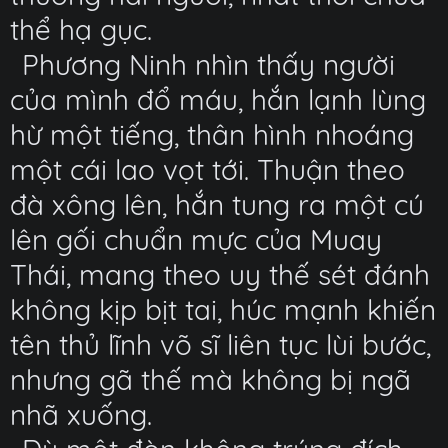
thể hạ gục.
Phương Ninh nhìn thấy người
của mình đổ máu, hắn lạnh lùng
hừ một tiếng, thân hình nhoáng
một cái lao vọt tới. Thuận theo
đà xông lên, hắn tung ra một cú
lên gối chuẩn mực của Muay
Thái, mang theo uy thế sét đánh
không kịp bịt tai, húc mạnh khiến
tên thủ lĩnh võ sĩ liên tục lùi bước,
nhưng gã thế mà không bị ngã
nhã xuống.