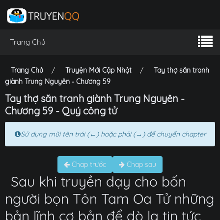
Trang Chủ
Trang Chủ
Truyện Mới Cập Nhật
Tay thợ săn tranh
giành Trung Nguyên - Chương 59
Tay thợ săn tranh giành Trung Nguyên -
Chương 59 - Quý công tử
Sử dụng mũi tên trái (←) hoặc phải (→) để chuyển chapter
Chap trước
Chap sau
Sau khi truyền dạy cho bốn
người bọn Tôn Tam Oa Tử những
bản lĩnh cơ bản để dò la tin tức,