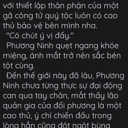
với thiết lập thân phận của một
gã công tử quý tộc luôn có cao
thủ bảo vệ bên mình nha.
"Có chút ý vị đấy."
Phương Ninh quẹt ngang khóe
miệng, ánh mắt trở nên sắc bén
tột cùng.
Đến thế giới này đã lâu, Phương
Ninh chưa từng thực sự đại động
can qua tay chân, mắt thấy lão
quản gia của đối phương là một
cao thủ, ý chí chiến đấu trong
lòng hắn cũng đột ngột bùng