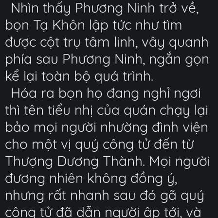
Nhìn thấy Phương Ninh trở về,
bọn Tạ Khôn lập tức như tìm
được cột trụ tâm linh, vây quanh
phía sau Phương Ninh, ngắn gọn
kể lại toàn bộ quá trình.
Hóa ra bọn họ đang nghỉ ngơi
thì tên tiểu nhị của quán chạy lại
bảo mọi người nhường đình viện
cho một vị quý công tử đến từ
Thượng Dương Thành. Mọi người
đương nhiên không đồng ý,
nhưng rất nhanh sau đó gã quý
công tử đã dẫn người ập tới, và