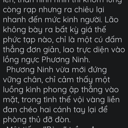
còng rạp nhưng ra chiêu lại
nhanh đến mức kinh người. Lão
không bày ra bất kỳ giá thế
phức tạp nào, chỉ là một cú đấm
thẳng đơn giản, lao trực diện vào
lồng ngực Phương Ninh.
Phương Ninh vừa mới đứng
vững chân, chỉ cảm thấy một
luồng kình phong ập thẳng vào
mặt, trong tình thế vội vàng liền
đan chéo hai cánh tay lại để
phòng thủ đỡ đòn.