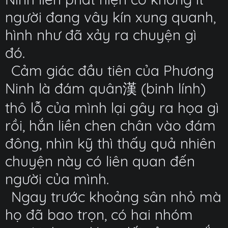
người đang vây kín xung quanh,
hình như đã xảy ra chuyện gì
đó.
Cảm giác đầu tiên của Phương
Ninh là đám quân漢 (binh lính)
thô lỗ của mình lại gây ra họa gì
rồi, hắn liền chen chân vào đám
đông, nhìn kỹ thì thấy quả nhiên
chuyện này có liên quan đến
người của mình.
Ngay trước khoảng sân nhỏ mà
họ đã bao trọn, có hai nhóm