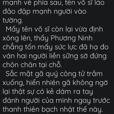
mạnh về phía sau, tên võ sĩ lảo
đảo đập mạnh người vào
tường.
Mấy tên võ sĩ còn lại vừa định
xông lên, thấy Phương Ninh
chẳng tốn mấy sức lực đã hạ đo
ván hai người liền sững sờ đứng
chôn chân tại chỗ.
Sắc mặt gã quý công tử trầm
xuống, hiển nhiên gã không ngờ
lại thật sự có kẻ dám ra tay
đánh người của mình ngay trước
thanh thiên bạch nhật thế này.