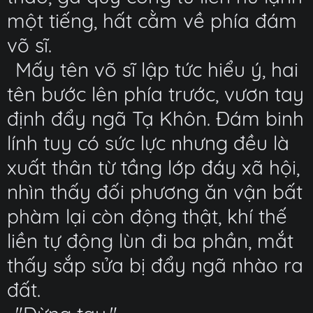
một tiếng, hất cằm về phía đám
võ sĩ.
Mấy tên võ sĩ lập tức hiểu ý, hai
tên bước lên phía trước, vươn tay
định đẩy ngã Tạ Khôn. Đám binh
lính tuy có sức lực nhưng đều là
xuất thân từ tầng lớp đáy xã hội,
nhìn thấy đối phương ăn vận bất
phàm lại còn động thật, khí thế
liền tự động lùn đi ba phần, mắt
thấy sắp sửa bị đẩy ngã nhào ra
đất.