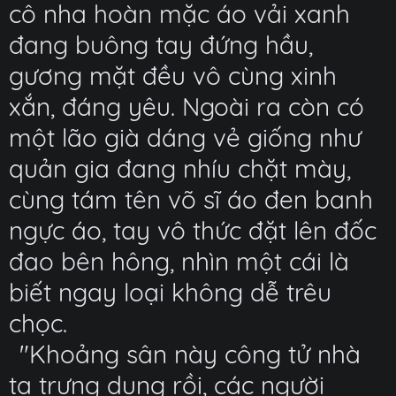
cô nha hoàn mặc áo vải xanh
đang buông tay đứng hầu,
gương mặt đều vô cùng xinh
xắn, đáng yêu. Ngoài ra còn có
một lão già dáng vẻ giống như
quản gia đang nhíu chặt mày,
cùng tám tên võ sĩ áo đen banh
ngực áo, tay vô thức đặt lên đốc
đao bên hông, nhìn một cái là
biết ngay loại không dễ trêu
chọc.
"Khoảng sân này công tử nhà
ta trưng dụng rồi, các người