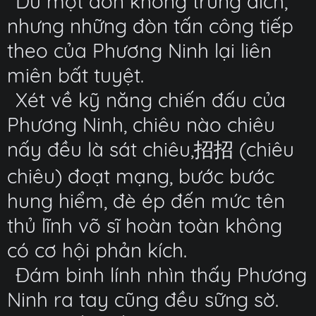
Dù một đòn không trúng đích,
nhưng những đòn tấn công tiếp
theo của Phương Ninh lại liên
miên bất tuyệt.
Xét về kỹ năng chiến đấu của
Phương Ninh, chiêu nào chiêu
nấy đều là sát chiêu,招招 (chiêu
chiêu) đoạt mạng, bước bước
hung hiểm, đè ép đến mức tên
thủ lĩnh võ sĩ hoàn toàn không
có cơ hội phản kích.
Đám binh lính nhìn thấy Phương
Ninh ra tay cũng đều sững sờ.