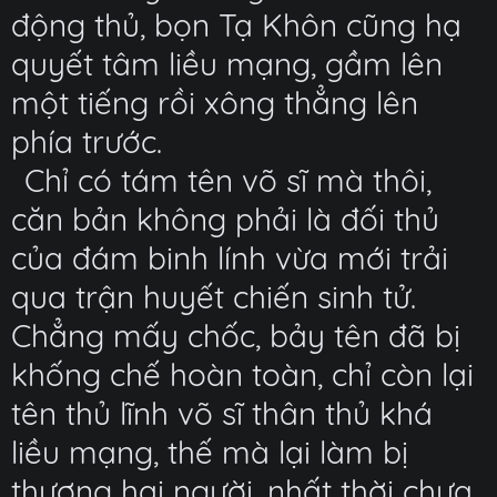
động thủ, bọn Tạ Khôn cũng hạ
quyết tâm liều mạng, gầm lên
một tiếng rồi xông thẳng lên
phía trước.
Chỉ có tám tên võ sĩ mà thôi,
căn bản không phải là đối thủ
của đám binh lính vừa mới trải
qua trận huyết chiến sinh tử.
Chẳng mấy chốc, bảy tên đã bị
khống chế hoàn toàn, chỉ còn lại
tên thủ lĩnh võ sĩ thân thủ khá
liều mạng, thế mà lại làm bị
thương hai người, nhất thời chưa