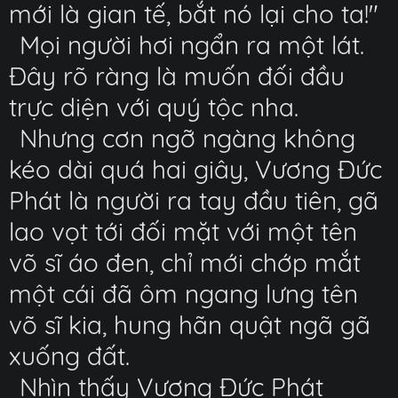
mới là gian tế, bắt nó lại cho ta!"
Mọi người hơi ngẩn ra một lát.
Đây rõ ràng là muốn đối đầu
trực diện với quý tộc nha.
Nhưng cơn ngỡ ngàng không
kéo dài quá hai giây, Vương Đức
Phát là người ra tay đầu tiên, gã
lao vọt tới đối mặt với một tên
võ sĩ áo đen, chỉ mới chớp mắt
một cái đã ôm ngang lưng tên
võ sĩ kia, hung hãn quật ngã gã
xuống đất.
Nhìn thấy Vương Đức Phát