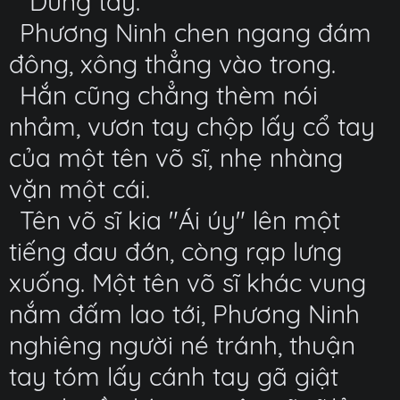
"Dừng tay."
Phương Ninh chen ngang đám
đông, xông thẳng vào trong.
Hắn cũng chẳng thèm nói
nhảm, vươn tay chộp lấy cổ tay
của một tên võ sĩ, nhẹ nhàng
vặn một cái.
Tên võ sĩ kia "Ái úy" lên một
tiếng đau đớn, còng rạp lưng
xuống. Một tên võ sĩ khác vung
nắm đấm lao tới, Phương Ninh
nghiêng người né tránh, thuận
tay tóm lấy cánh tay gã giật