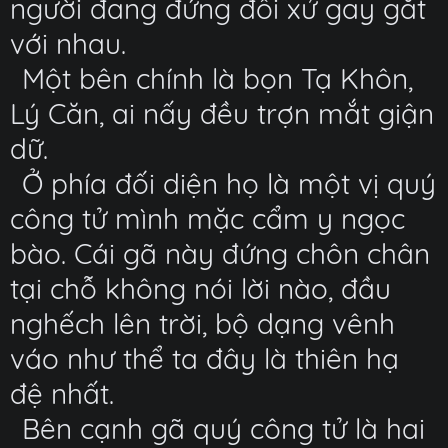
người đang đứng đối xử gay gắt
với nhau.
Một bên chính là bọn Tạ Khôn,
Lý Căn, ai nấy đều trợn mắt giận
dữ.
Ở phía đối diện họ là một vị quý
công tử mình mặc cẩm y ngọc
bào. Cái gã này đứng chôn chân
tại chỗ không nói lời nào, đầu
nghếch lên trời, bộ dạng vênh
váo như thể ta đây là thiên hạ
đệ nhất.
Bên cạnh gã quý công tử là hai