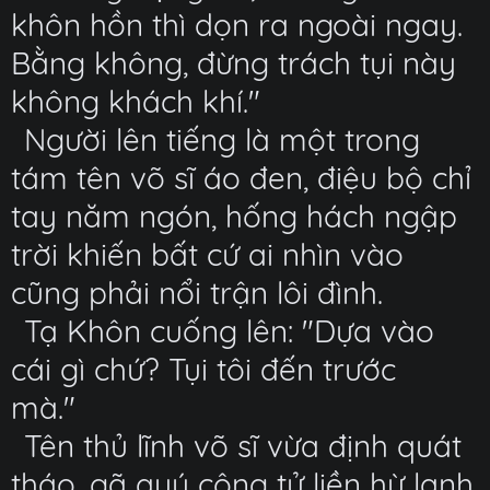
khôn hồn thì dọn ra ngoài ngay.
Bằng không, đừng trách tụi này
không khách khí."
Người lên tiếng là một trong
tám tên võ sĩ áo đen, điệu bộ chỉ
tay năm ngón, hống hách ngập
trời khiến bất cứ ai nhìn vào
cũng phải nổi trận lôi đình.
Tạ Khôn cuống lên: "Dựa vào
cái gì chứ? Tụi tôi đến trước
mà."
Tên thủ lĩnh võ sĩ vừa định quát
tháo, gã quý công tử liền hừ lạnh