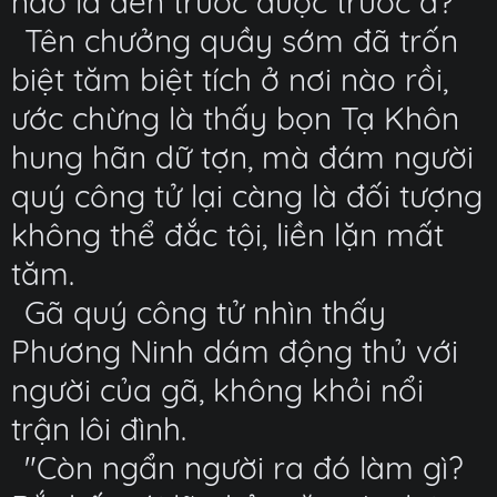
nào là đến trước được trước à?"
Tên chưởng quầy sớm đã trốn
biệt tăm biệt tích ở nơi nào rồi,
ước chừng là thấy bọn Tạ Khôn
hung hãn dữ tợn, mà đám người
quý công tử lại càng là đối tượng
không thể đắc tội, liền lặn mất
tăm.
Gã quý công tử nhìn thấy
Phương Ninh dám động thủ với
người của gã, không khỏi nổi
trận lôi đình.
"Còn ngẩn người ra đó làm gì?