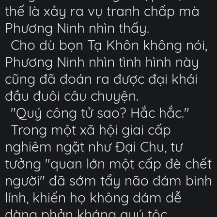
thế là xảy ra vụ tranh chấp mà
Phương Ninh nhìn thấy.
Cho dù bọn Tạ Khôn không nói,
Phương Ninh nhìn tình hình này
cũng đã đoán ra được đại khái
đầu đuôi câu chuyện.
"Quý công tử sao? Hắc hắc."
Trong một xã hội giai cấp
nghiêm ngặt như Đại Chu, tư
tưởng "quan lớn một cấp đè chết
người" đã sớm tẩy não đám binh
lính, khiến họ không dám dễ
dàng phản kháng quý tộc.