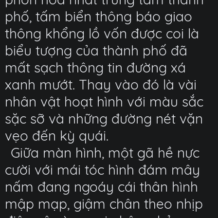
phố, tấm biển thông báo giao
thông khổng lồ vốn được coi là
biểu tượng của thành phố đã
mất sạch thông tin đường xá
xanh mướt. Thay vào đó là vài
nhân vật hoạt hình với màu sắc
sặc sỡ và những đường nét vặn
vẹo đến kỳ quái.
Giữa màn hình, một gã hề nực
cười với mái tóc hình đám mây
nấm đang ngoáy cái thân hình
mập mạp, giậm chân theo nhịp