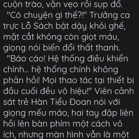
cuộn trào, vặn vẹo rồi sụp đổ.
"Có chuyện gì thế?!" Trưởng ca
trực Lỗ Sách bật dậy khỏi ghế,
mặt cắt không còn giọt máu,
giọng nói biến đổi thất thanh.
"Báo cáo! Hệ thống điều khiển
chính... hệ thống chính không
phản hồi! Mọi thao tác tại thiết bị
đầu cuối đều vô hiệu!" Viên cảnh
sát trẻ Hàn Tiểu Đoan nói với
giọng mếu máo, hai tay đập liên
hồi lên bàn phím một cách vô
ích, nhưng màn hình vẫn là một