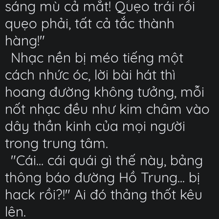
sáng mù cả mắt! Quẹo trái rồi
quẹo phải, tất cả tắc thành
hàng!"
Nhạc nền bị méo tiếng một
cách nhức óc, lời bài hát thì
hoang đường không tưởng, mỗi
nốt nhạc đều như kim châm vào
dây thần kinh của mọi người
trong trung tâm.
"Cái... cái quái gì thế này, bảng
thông báo đường Hồ Trung... bị
hack rồi?!" Ai đó thảng thốt kêu
lên.