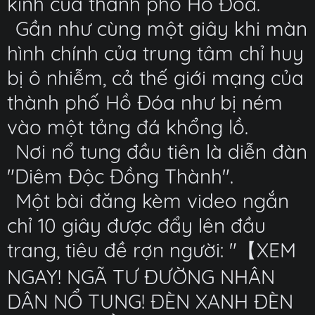
kinh của thành phố Hồ Đóa.
Gần như cùng một giây khi màn
hình chính của trung tâm chỉ huy
bị ô nhiễm, cả thế giới mạng của
thành phố Hồ Đóa như bị ném
vào một tảng đá khổng lồ.
Nơi nổ tung đầu tiên là diễn đàn
"Diêm Độc Đồng Thành".
Một bài đăng kèm video ngắn
chỉ 10 giây được đẩy lên đầu
trang, tiêu đề rợn người: "【XEM
NGAY! NGÃ TƯ ĐƯỜNG NHÂN
DÂN NỔ TUNG! ĐÈN XANH ĐÈN