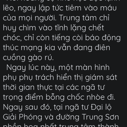
lẽo, ngay lập tức tiêm vào máu
của mọi người. Trung tâm chỉ
huy chìm vào tĩnh lặng chết
chóc, chỉ còn tiếng còi báo động
thúc mạng kia vẫn đang điên
cuồng gào rú.
Ngay lúc này, một màn hình
phụ phụ trách hiển thị giám sát
thời gian thực tại các ngã tư
trọng điểm bỗng chốc nhòe đi.
Ngay sau đó, tại ngã tư Đại lộ
Giải Phóng và đường Trung Sơn
phồn hoa nhất trung tâm thành