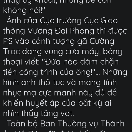
không nói!"
Ảnh của Cục trưởng Cục Giao
thông Vương Đại Phong thì được
PS vào cảnh tượng gã Cường
Trọc đang vung cưa máy, bóng
thoại viết: "Đứa nào dám chặn
tiền công trình của ông!"... Những
hình ảnh thô tục và mang tính
nhục mạ cực mạnh này đủ để
khiến huyết áp của bất kỳ ai
nhìn thấy tăng vọt.
Toàn bộ Ban Thường vụ Thành