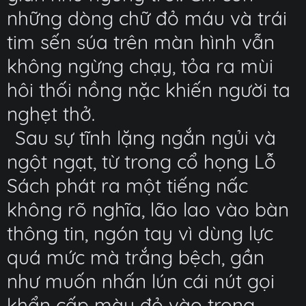
những dòng chữ đỏ máu và trái
tim sến súa trên màn hình vẫn
không ngừng chạy, tỏa ra mùi
hôi thối nồng nặc khiến người ta
nghẹt thở.
Sau sự tĩnh lặng ngắn ngủi và
ngột ngạt, từ trong cổ họng Lỗ
Sách phát ra một tiếng nấc
không rõ nghĩa, lão lao vào bàn
thông tin, ngón tay vì dùng lực
quá mức mà trắng bệch, gần
như muốn nhấn lún cái nút gọi
khẩn cấp màu đỏ vào trong