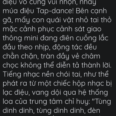
điệu vô cùng vui nhộn, nhảy
múa điệu Tap-dance! Bên cạnh
gã, mấy con quái vật nhỏ tai thỏ
mặc cảnh phục cảnh sát giao
thông mini đang điên cuồng lắc
đầu theo nhịp, động tác đều
chằn chặn, tràn đầy vẻ châm
chọc không thể diễn tả thành lời.
Tiếng nhạc nền chói tai, như thể
phát ra từ một chiếc hộp nhạc bị
lạc điệu, vang dội qua hệ thống
loa của trung tâm chỉ huy: "Tùng
dinh dinh, tùng dinh dinh, đèn