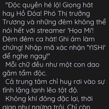
"Độc quyền hé lộ! Giọng hát
hay Hồ Đóa! Phó Thị trưởng
Trương và những đêm không thể
nói hết với streamer 'Họa Mi'!
Đêm đêm ca hát! Ghi âm làm
chứng! Nhập mã xác nhận 'YISHI'
để nghe ngay!"
Mỗi chữ đều như một con dao
găm tẩm độc.
Cả trung tâm chỉ huy rơi vào sự
tĩnh lặng lạnh lẽo tột độ.
Không khí đông đặc lại, thời
gian như ngừng trôi. Chỉ còn