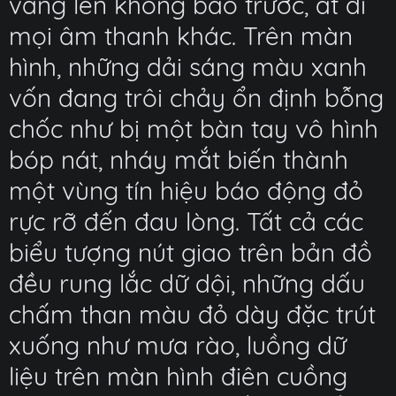
vang lên không báo trước, át đi
mọi âm thanh khác. Trên màn
hình, những dải sáng màu xanh
vốn đang trôi chảy ổn định bỗng
chốc như bị một bàn tay vô hình
bóp nát, nháy mắt biến thành
một vùng tín hiệu báo động đỏ
rực rỡ đến đau lòng. Tất cả các
biểu tượng nút giao trên bản đồ
đều rung lắc dữ dội, những dấu
chấm than màu đỏ dày đặc trút
xuống như mưa rào, luồng dữ
liệu trên màn hình điên cuồng