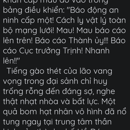
bảng điều khiển: "Báo động an
ninh cấp một! Cách ly vật lý toàn
bộ mạng lưới! Mau! Mau báo cáo
lên trên! Báo cáo Thành ủy!!! Báo
cáo Cục trưởng Trịnh! Nhanh
lên!!"
Tiếng gào thét của lão vang
vọng trong đại sảnh chỉ huy
trống rỗng đến đáng sợ, nghe
thật nhạt nhòa và bất lực. Một
quả bom hạt nhân vô hình đã nổ
tung ngay tại trung tâm thần