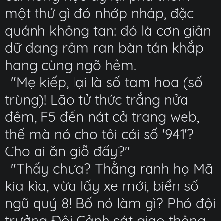
một thứ gì đó nhớp nháp, đặc
quánh không tan: đó là cơn giận
dữ đang râm ran bàn tán khắp
hang cùng ngõ hẻm.
"Mẹ kiếp, lại là số tam hoa (số
trùng)! Lão tử thức trắng nửa
đêm, F5 đến nát cả trang web,
thế mà nó cho tôi cái số '941'?
Cho ai ăn giỗ đấy?"
"Thấy chưa? Thằng ranh họ Mã
kia kìa, vừa lấy xe mới, biển số
ngũ quý 8! Bố nó làm gì? Phó đội
trưởng Đội Cảnh sát giao thông