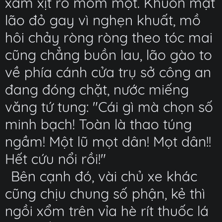
xám xịt rõ mồm một. Khuôn mặt
lão đỏ gay vì nghẹn khuất, mồ
hôi chảy ròng ròng theo tóc mai
cũng chẳng buồn lau, lão gào to
về phía cánh cửa trụ sở công an
đang đóng chặt, nước miếng
văng tứ tung: "Cái gì mà chọn số
minh bạch! Toàn là thao túng
ngầm! Một lũ mọt dân! Mọt dân!!
Hết cứu nổi rồi!"
Bên cạnh đó, vài chủ xe khác
cũng chịu chung số phận, kẻ thì
ngồi xổm trên vỉa hè rít thuốc lá