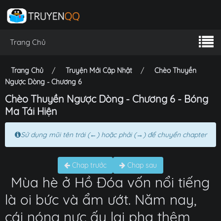
Trang Chủ
Trang Chủ
Truyện Mới Cập Nhật
Chèo Thuyền
Ngược Dòng - Chương 6
Chèo Thuyền Ngược Dòng - Chương 6 - Bóng
Ma Tái Hiện
Sử dụng mũi tên trái (←) hoặc phải (→) để chuyển chapter
Chap trước
Chap sau
Mùa hè ở Hồ Đóa vốn nổi tiếng
là oi bức và ẩm ướt. Năm nay,
cái nóng nực ấy lại pha thêm