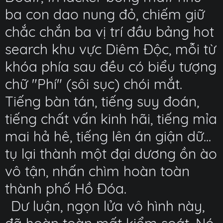
ba con dao nung đỏ, chiếm giữ
chắc chắn ba vị trí đầu bảng hot
search khu vực Diêm Độc, mỗi từ
khóa phía sau đều có biểu tượng
chữ "Phí" (sôi sục) chói mắt.
Tiếng bàn tán, tiếng suy đoán,
tiếng chất vấn kinh hãi, tiếng mỉa
mai hả hê, tiếng lên án giận dữ...
tụ lại thành một đại dương ồn ào
vô tận, nhấn chìm hoàn toàn
thành phố Hồ Đóa.
Dư luận, ngọn lửa vô hình này,