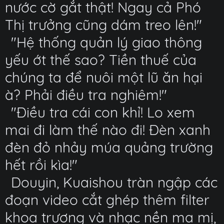
nước cờ gắt thật! Ngay cả Phó
Thị trưởng cũng dám treo lên!"
"Hệ thống quản lý giao thông
yếu ớt thế sao? Tiền thuế của
chúng ta để nuôi một lũ ăn hại
à? Phải điều tra nghiêm!"
"Điều tra cái con khỉ! Lo xem
mai đi làm thế nào đi! Đèn xanh
đèn đỏ nhảy múa quảng trường
hết rồi kìa!"
Douyin, Kuaishou tràn ngập các
đoạn video cắt ghép thêm filter
khoa trương và nhạc nền ma mị,