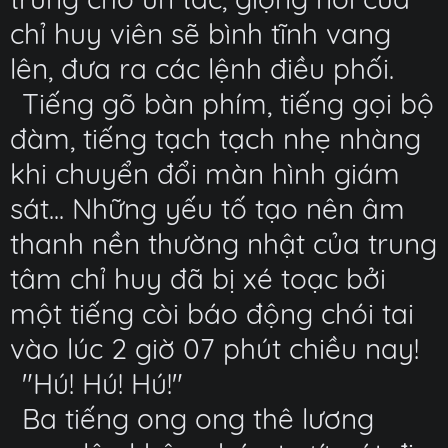
chỉ huy viên sẽ bình tĩnh vang
lên, đưa ra các lệnh điều phối.
Tiếng gõ bàn phím, tiếng gọi bộ
đàm, tiếng tạch tạch nhẹ nhàng
khi chuyển đổi màn hình giám
sát... Những yếu tố tạo nên âm
thanh nền thường nhật của trung
tâm chỉ huy đã bị xé toạc bởi
một tiếng còi báo động chói tai
vào lúc 2 giờ 07 phút chiều nay!
"Hú! Hú! Hú!"
Ba tiếng ong ong thê lương