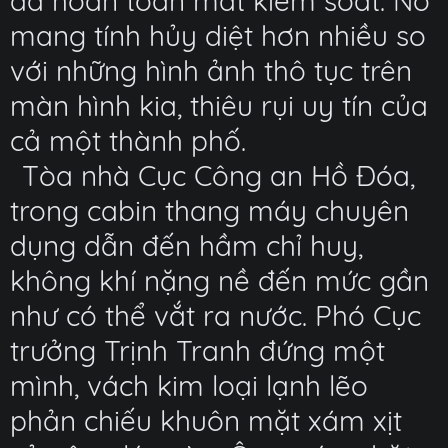
đã hoàn toàn mất kiểm soát. Nó
mang tính hủy diệt hơn nhiều so
với những hình ảnh thô tục trên
màn hình kia, thiêu rụi uy tín của
cả một thành phố.
Tòa nhà Cục Công an Hồ Đóa,
trong cabin thang máy chuyên
dụng dẫn đến hầm chỉ huy,
không khí nặng nề đến mức gần
như có thể vắt ra nước. Phó Cục
trưởng Trịnh Tranh đứng một
mình, vách kim loại lạnh lẽo
phản chiếu khuôn mặt xám xịt