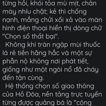
từng hồi, khói tỏa mù mịt, chân
mày nhíu chặt; kẻ thì chống
nạnh, mắng chửi xối xả vào màn
hình điện thoại hiển thị dòng chữ
"Chọn số thất bại".
Không khí tràn ngập mùi thuốc
lá rẻ tiền hăng hắc và một sự
phẫn nộ không nơi phát tiết,
giống như một ngòi nổ đã cháy
đến tận cùng.
Hệ thống chọn số giao thông
của Hồ Đóa, nền tảng trực tuyến
từng được quảng bá là "công