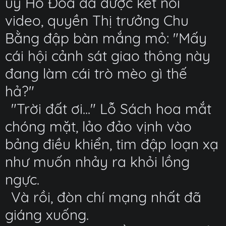
ủy Hồ Đóa đã được kết nối
video, quyền Thị trưởng Chu
Bằng đập bàn mắng mỏ: "Mấy
cái hội cảnh sát giao thông này
đang làm cái trò mèo gì thế
hả?"
"Trời đất ơi..." Lỗ Sách hoa mắt
chóng mặt, lảo đảo vịnh vào
bảng điều khiển, tim đập loạn xạ
như muốn nhảy ra khỏi lồng
ngực.
Và rồi, đòn chí mạng nhất đã
giáng xuống.