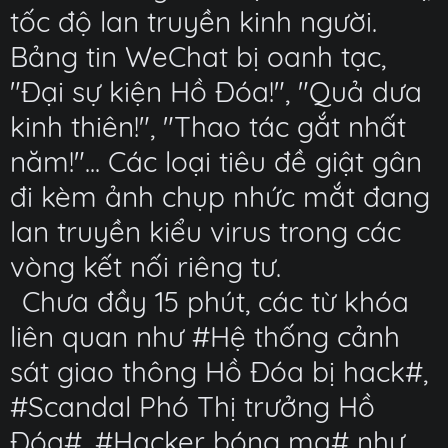
tốc độ lan truyền kinh người.
Bảng tin WeChat bị oanh tạc,
"Đại sự kiện Hồ Đóa!", "Quả dưa
kinh thiên!", "Thao tác gắt nhất
năm!"... Các loại tiêu đề giật gân
đi kèm ảnh chụp nhức mắt đang
lan truyền kiểu virus trong các
vòng kết nối riêng tư.
Chưa đầy 15 phút, các từ khóa
liên quan như #Hệ thống cảnh
sát giao thông Hồ Đóa bị hack#,
#Scandal Phó Thị trưởng Hồ
Đóa#, #Hacker bóng ma# như