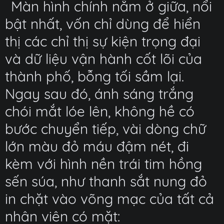
Màn hình chính nằm ở giữa, nổi
bật nhất, vốn chỉ dùng để hiển
thị các chỉ thị sự kiện trọng đại
và dữ liệu vận hành cốt lõi của
thành phố, bỗng tối sầm lại.
Ngay sau đó, ánh sáng trắng
chói mắt lóe lên, không hề có
bước chuyển tiếp, vài dòng chữ
lớn màu đỏ máu đậm nét, đi
kèm với hình nền trái tim hồng
sến súa, như thanh sắt nung đỏ
in chặt vào võng mạc của tất cả
nhân viên có mặt: