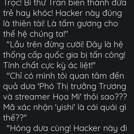
Trọc! Bí thư Trần biến thành đứa
trẻ hay khóc! Hacker này đúng
là thiên tài! Là tấm gương cho
thế hệ chúng ta!"
"Lầu trên đừng cười! Đây là hệ
thống cấp quốc gia bị tấn công!
Tính chất cực kỳ ác liệt!"
"Chỉ có mình tôi quan tâm đến
quả dưa 'Phó Thị trưởng Trương
và streamer Họa Mi' thôi sao???
Mã xác nhận 'yishi' là cái quái gì
thế??"
"Hóng dưa cùng! Hacker này đi