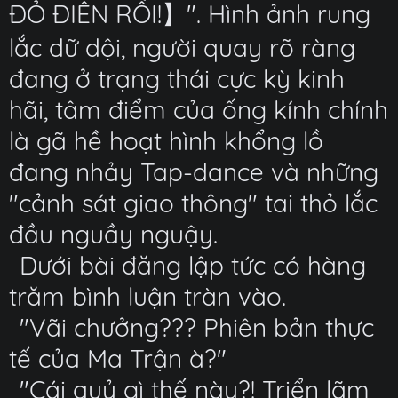
ĐỎ ĐIÊN RỒI!】". Hình ảnh rung
lắc dữ dội, người quay rõ ràng
đang ở trạng thái cực kỳ kinh
hãi, tâm điểm của ống kính chính
là gã hề hoạt hình khổng lồ
đang nhảy Tap-dance và những
"cảnh sát giao thông" tai thỏ lắc
đầu nguầy nguậy.
Dưới bài đăng lập tức có hàng
trăm bình luận tràn vào.
"Vãi chưởng??? Phiên bản thực
tế của Ma Trận à?"
"Cái quỷ gì thế này?! Triển lãm