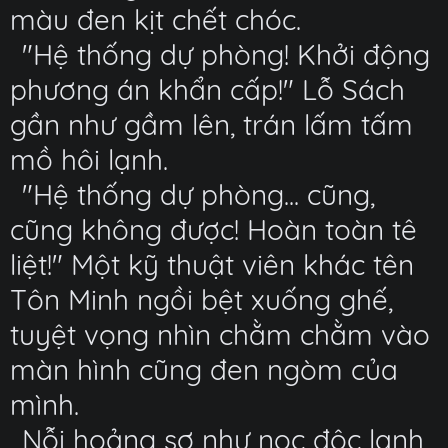
màu đen kịt chết chóc.
"Hệ thống dự phòng! Khởi động
phương án khẩn cấp!" Lỗ Sách
gần như gầm lên, trán lấm tấm
mồ hôi lạnh.
"Hệ thống dự phòng... cũng,
cũng không được! Hoàn toàn tê
liệt!" Một kỹ thuật viên khác tên
Tôn Minh ngồi bệt xuống ghế,
tuyệt vọng nhìn chằm chằm vào
màn hình cũng đen ngòm của
mình.
Nỗi hoảng sợ như nọc độc lạnh