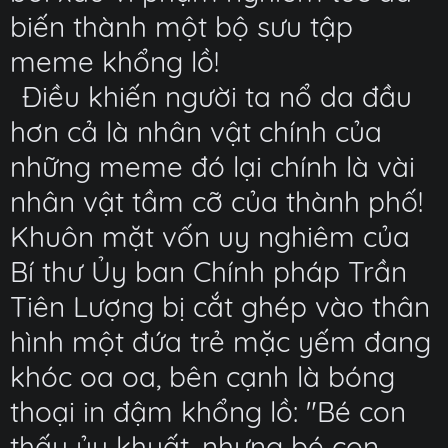
biến thành một bộ sưu tập
meme khổng lồ!
Điều khiến người ta nổ da đầu
hơn cả là nhân vật chính của
những meme đó lại chính là vài
nhân vật tầm cỡ của thành phố!
Khuôn mặt vốn uy nghiêm của
Bí thư Ủy ban Chính pháp Trần
Tiên Lượng bị cắt ghép vào thân
hình một đứa trẻ mặc yếm đang
khóc oa oa, bên cạnh là bóng
thoại in đậm khổng lồ: "Bé con
thấy ủy khuất, nhưng bé con