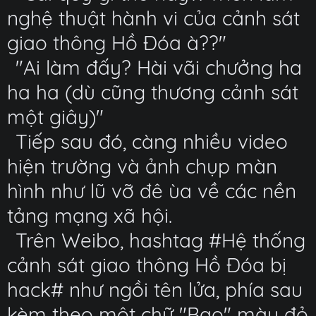
nghệ thuật hành vi của cảnh sát
giao thông Hồ Đóa à??"
"Ai làm đấy? Hài vãi chưởng ha
ha ha (dù cũng thương cảnh sát
một giây)"
Tiếp sau đó, càng nhiều video
hiện trường và ảnh chụp màn
hình như lũ vỡ đê ùa về các nền
tảng mạng xã hội.
Trên Weibo, hashtag #Hệ thống
cảnh sát giao thông Hồ Đóa bị
hack# như ngồi tên lửa, phía sau
kèm theo một chữ "Bạo" màu đỏ