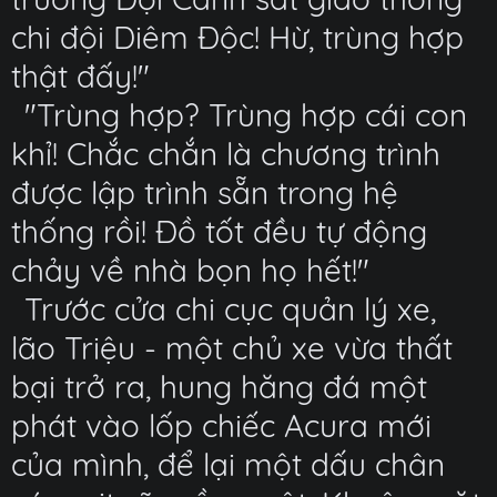
chi đội Diêm Độc! Hừ, trùng hợp
thật đấy!"
"Trùng hợp? Trùng hợp cái con
khỉ! Chắc chắn là chương trình
được lập trình sẵn trong hệ
thống rồi! Đồ tốt đều tự động
chảy về nhà bọn họ hết!"
Trước cửa chi cục quản lý xe,
lão Triệu - một chủ xe vừa thất
bại trở ra, hung hăng đá một
phát vào lốp chiếc Acura mới
của mình, để lại một dấu chân