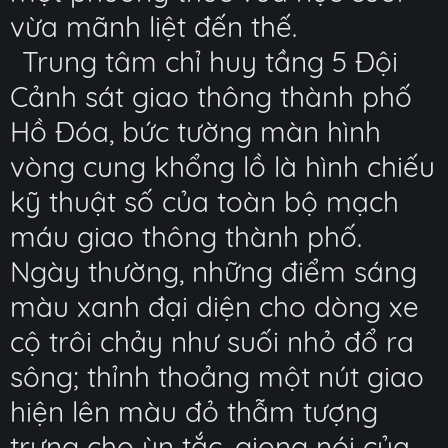
vừa mãnh liệt đến thế.
Trung tâm chỉ huy tầng 5 Đội
Cảnh sát giao thông thành phố
Hồ Đóa, bức tường màn hình
vòng cung khổng lồ là hình chiếu
kỹ thuật số của toàn bộ mạch
máu giao thông thành phố.
Ngày thường, những điểm sáng
màu xanh đại diện cho dòng xe
cộ trôi chảy như suối nhỏ đổ ra
sông; thỉnh thoảng một nút giao
hiện lên màu đỏ thẫm tượng
trưng cho ùn tắc, giọng nói của