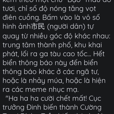
tươi, chỉ số độ nóng tăng vọt
điên cuồng. Bấm vào là vô số
hình ảnh市民 (người dân) tự
quay từ nhiều góc độ khác nhau:
trung tâm thành phố, khu khai
phát, lối ra ga tàu cao tốc... Hết
biển thông báo này đến biển
thông báo khác ở các ngã tư,
hoặc là nhảy múa, hoặc là hiện
ra các meme nhục mạ.
"Ha ha ha cười chết mất! Cục
trưởng Đinh biến thành Cường